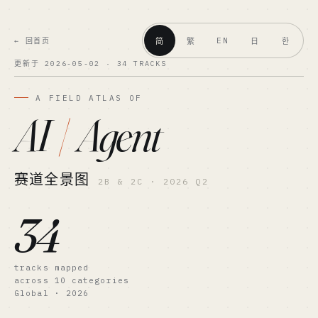
EN
← 回首页
简
繁
日
한
更新于 2026-05-02 · 34 TRACKS
A FIELD ATLAS OF
AI
/
Agent
赛道全景图
2B & 2C · 2026 Q2
34
tracks mapped
across 10 categories
Global · 2026