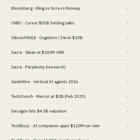
Bloomberg · Kling vs Sora vs Runway
↗
CNBC · Cursor $50B funding talks
↗
SiliconANGLE · Cognition / Devin $25B
↗
Sacra · Glean at $200M ARR
↗
Sacra · Perplexity (research)
↗
GeekWire · Vertical AI agents 2026
↗
TechCrunch · Mercor at $2B (Feb 2025)
↗
Decagon hits $4.5B valuation
↗
TechBuzz · AI companion apps $120M run rate
↗