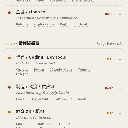
行业老炮 + 工程独行侠（中小企业方向）
资金底线 · CAPITAL
Ambient scribing 已成 standard of
金融 / Finance
$400K-4M + 律所关系
care；HIPAA + 18-24 月医院销售周期。
HARD
Investment Research & Compliance
GTM · SALES MOTION
席位 + 案件计费 · 律所 ACV $200K-2M
Hebbia
·
AlphaSense
·
Rogo
·
Hithink
资金底线 · CAPITAL
$4M+ + HIPAA / 临床合规
标杆 · BENCHMARK
投研 + 合规 + 文档分析。卖方/买方/银行
Harvey $190M ARR · $11B 估值
GTM · SALES MOTION
各自割裂，需 domain 关系。
医院销售 ACV $500K-5M
重领域垂直
Deep Verticals
最适合 · BEST FIT
01.04
行业老炮（律所朋友圈）
标杆 · BENCHMARK
资金底线 · CAPITAL
Abridge KLAS 2025 Best in Segment
$1.5-4M + 金融关系
代码 / Coding · DevTools
查看深度分析 →
MID
最适合 · BEST FIT
Code Gen, Review, SRE
GTM · SALES MOTION
政企桥头堡 + 行业老炮 · 个人无路
席位 $20K-50K/年 + KYC
Cursor
·
Devin
·
Claude Code
·
Tongyi
Lingma
标杆 · BENCHMARK
Hebbia 是 OpenAI GPT-5 金融首选合作伙伴
通用 IDE 三足鼎立已闭；垂直 (code review
制造 / 物流 / 供应链
最适合 · BEST FIT
/ test gen / SRE / DB ops) 仍有窗口。
HARD
行业老炮（金融 domain）
Manufacturing & Supply Chain
Loop
·
Project44
·
SAP Joule
·
Geek+
资金底线 · CAPITAL
$400K-4M
需求预测、调度、文档自动化。市场 $14B
教育 2B / 机构
GTM · SALES MOTION
→ $50B，但销售周期长、需 ERP 集成。
MID
Edu Infra for Schools
PLG 席位 $20-200/月
Khanmigo
·
MagicSchool
·
TAL
标杆 · BENCHMARK
资金底线 · CAPITAL