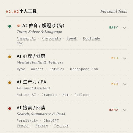
Suno/Udio 已成定局；垂直音频（冥想、
最适合 · BEST FIT
GTM · SALES MOTION
白噪音、有声书、儿童故事）仍可做。
网感单兵
积分 + 订阅 + 私域分发
个人工具
Personal Tools
02.02
标杆 · BENCHMARK
资金底线 · CAPITAL
Kling 3.0 周活跃 2.6M · HeyGen ~$100M ARR
$15-70K
⊛
AI 教育 / 解题 (出海)
EASY
最适合 · BEST FIT
Tutor, Solver & Language
GTM · SALES MOTION
网感单兵 + 私域操盘手
订阅 / 按分钟 / 内容分成
Answer.AI
·
Photomath
·
Speak
·
Duolingo
Max
标杆 · BENCHMARK
查看深度分析 →
Suno · ElevenLabs · 海绵音乐
出海蓝海 + 国内合规收紧。AI 留学规划是
AI 心理 / 健康
最适合 · BEST FIT
新窗口。
MID
网感单兵
Mental Health & Wellness
Wysa
·
Woebot
·
Earkick
·
Headspace Ebb
资金底线 · CAPITAL
$70K-400K
海外 FDA 路径已开；中国合规 + 付费意愿
AI 生产力 / PA
GTM · SALES MOTION
仍受限。
MID
Personal Assistant
App Store 出海 + 订阅
Notion AI
·
Granola
·
Mem
·
Reflect
标杆 · BENCHMARK
资金底线 · CAPITAL
Answer.AI（中国团队出海）$3M+ ARR · 北美
$400K-1.5M + 临床合规
大厂直接吃通用层；垂直人群（律师/医生/
Top1
AI 搜索 / 阅读
GTM · SALES MOTION
销售）的专属 PA 仍可做。
HARD
Search, Summarize & Read
最适合 · BEST FIT
订阅 $10-30/月，难高客单
工程独行侠 / 网感单兵 · 出海
Perplexity
·
ChatGPT
标杆 · BENCHMARK
资金底线 · CAPITAL
Search
·
Metaso
·
You.com
Wysa 获 FDA Breakthrough · Woebot De Novo
$70K-400K
查看深度分析 →
申请中