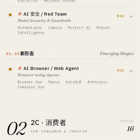
Education
·
NetEase Youdao
Cursor $2B+ · Devin $25B · Claude Code
$1.5M+ + 行业 know-how
$2.5B ARR
给学校或培训机构提供 AI 出题、批改、个
GTM · SALES MOTION
⊛
AI 安全 / Red Team
最适合 · BEST FIT
按站点 / 仓库 · ACV $200K-2M
性化教辅 infra。
MID
Model Security & Guardrails
PLG 极客（垂直方向）
标杆 · BENCHMARK
HiddenLayer
·
Lakera
·
Protect AI
·
Robust
Loop 2026.04 完成 $95M C 轮
资金底线 · CAPITAL
Intelligence
查看深度分析 →
$150K-1.5M + 渠道
最适合 · BEST FIT
行业老炮 + 政企桥头堡
防 prompt injection、jailbreak、模型供应
GTM · SALES MOTION
按学生计费 / 卖给硬件厂商
链。Agent 普及导致刚需爆发。
新形态
Emerging Shapes
01.05
标杆 · BENCHMARK
Khanmigo（Khan Academy）· 学而思学习机硬
资金底线 · CAPITAL
件
$150K-700K
⊛
AI Browser / Web Agent
MID
Browser-using Agents
最适合 · BEST FIT
GTM · SALES MOTION
行业老炮（教育资源）
企业授权 + 服务咨询混合
Browser Use
·
Manus
·
AutoGLM
·
Anthropic
Computer Use
标杆 · BENCHMARK
Lakera 2026 被 Check Point 收购
Agent 像人一样操作网页/SaaS。市场
最适合 · BEST FIT
$4.5B → $76.8B (32.8% CAGR)。
工程独行侠（红队 / 安全背景）
资金底线 · CAPITAL
查看深度分析 →
02
2C · 消费者
$70K-400K
TRACKS
16
GTM · SALES MOTION
FOR CONSUMER & CREATOR
API 计费或包装成垂直 SaaS