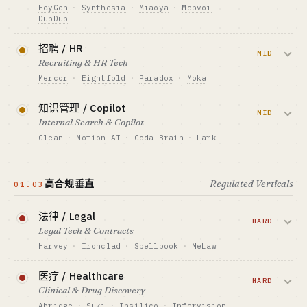
Outbound + PLG 混合
HeyGen
·
Synthesia
·
Miaoya
·
Mobvoi
资金底线 · CAPITAL
DupDub
$400K-4M
标杆 · BENCHMARK
Clay $1M→$100M ARR / 2 年（仅 2% 撑过 1
内容生成 + 数字人口播 + 短视频带货。中
GTM · SALES MOTION
招聘 / HR
年）
企业销售 + per-resolution 计费
国带货数字人是确定性变现路径。
MID
Recruiting & HR Tech
最适合 · BEST FIT
标杆 · BENCHMARK
工程独行侠 + 行业老炮（中国市场窗口）
Mercor
·
Eightfold
·
Paradox
·
Moka
Decagon $4.5B 估值 · Sierra $1.50/resolution
资金底线 · CAPITAL
$70K-400K
最适合 · BEST FIT
简历筛选 + AI 面试。蓝领招聘 + 视频面试
查看深度分析 →
知识管理 / Copilot
工程独行侠 + 行业老炮
GTM · SALES MOTION
+ 合规仍有空间。
MID
Internal Search & Copilot
PLG + 私域 + 直播带货
Glean
·
Notion AI
·
Coda Brain
·
Lark
标杆 · BENCHMARK
资金底线 · CAPITAL
HeyGen ~$100M ARR · 妙鸭单月营收破亿人
$400K-4M
公司内部信息搜索 + agent 任务执行。
民币
GTM · SALES MOTION
Glean 已超越搜索做成 agent 平台。
最适合 · BEST FIT
企业销售 + per-hire 计费
高合规垂直
Regulated Verticals
01.03
网感单兵 / 私域操盘手
标杆 · BENCHMARK
资金底线 · CAPITAL
Mercor 早期 ARR ~$75M
$400K-4M
法律 / Legal
查看深度分析 →
HARD
最适合 · BEST FIT
Legal Tech & Contracts
GTM · SALES MOTION
行业老炮（HR/招聘资源）
企业销售 + 席位授权
Harvey
·
Ironclad
·
Spellbook
·
MeLaw
标杆 · BENCHMARK
合同审查 + 法律研究 + 合规。Harvey 锁
Glean $250M+ ARR · 同比 +182% · $7.2B 估
医疗 / Healthcare
住 top 100 律所；中型律所、in-house 仍
HARD
值
Clinical & Drug Discovery
可做。
最适合 · BEST FIT
Abridge
·
Suki
·
Insilico
·
Infervision