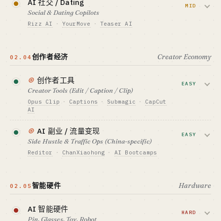
AI 社交 / Dating
订阅 + 抽卡 + 增值道具
动小说 + AI 生成 1-3 人可做。
MID
Social & Dating Copilots
标杆 · BENCHMARK
Rizz AI
·
YourMove
·
Teaser AI
Xingye 月活 6.49M · Character.AI 注册 2.33
资金底线 · CAPITAL
亿
$150K-700K
海外 dating copilot 已多家上规模；国内监
最适合 · BEST FIT
GTM · SALES MOTION
管压力大。
网感单兵 / 私域操盘手 · 注意合规
内购 / 订阅 / 广告
创作者经济
Creator Economy
02.04
标杆 · BENCHMARK
资金底线 · CAPITAL
AI Dungeon · Inworld · 网易《逆水寒》AI NPC
$15-70K
⊛
创作者工具
EASY
最适合 · BEST FIT
Creator Tools (Edit / Caption / Clip)
GTM · SALES MOTION
工程独行侠（indie game 方向）
订阅 + 一次性付费
Opus Clip
·
Captions
·
Submagic
·
CapCut
AI
标杆 · BENCHMARK
Rizz AI · YourMove · Teaser AI
创作者经济 + AI 是 2C 最确定的现金流赛
⊛
AI 副业 / 流量变现
最适合 · BEST FIT
道之一。一人做工具+教程+训练营三件套
EASY
网感单兵（海外 web/app）· 国内合规风险
Side Hustle & Traffic Ops (China-specific)
常见。
Reditor
·
ChanXiaohong
·
AI Bootcamps
资金底线 · CAPITAL
帮人在公众号 / 视频号 / 抖音 / 小红书涨
$15-70K
粉变现。流量起得快但平台反作弊也强。
智能硬件
Hardware
02.05
GTM · SALES MOTION
订阅 + 课程 + 社群运营
资金底线 · CAPITAL
$15K
AI 智能硬件
标杆 · BENCHMARK
HARD
Opus Clip · Captions · CapCut AI
Pin, Glasses, Toy, Robot
GTM · SALES MOTION