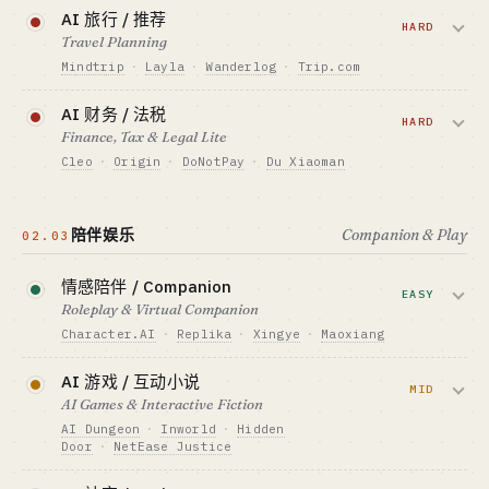
通用层 closed；垂直搜索（学术/财报/法
GTM · SALES MOTION
AI 旅行 / 推荐
最适合 · BEST FIT
PLG 订阅 $10-30/月
律/医疗文献）仍有空间。
HARD
Travel Planning
行业老炮（出海）· 国内合规风险
标杆 · BENCHMARK
Mindtrip
·
Layla
·
Wanderlog
·
Trip.com
Notion AI · Granola · Mem · Reflect
资金底线 · CAPITAL
$4M+
最适合 · BEST FIT
OTA 大厂主导；小众旅行（邮轮 / 户外 /
AI 财务 / 法税
PLG 极客（垂直人群方向）
GTM · SALES MOTION
房车）有空间。
HARD
Finance, Tax & Legal Lite
免费版 + Pro $20/月
Cleo
·
Origin
·
DoNotPay
·
Du Xiaoman
标杆 · BENCHMARK
资金底线 · CAPITAL
Perplexity $450M ARR · $20B 估值 · 月活
$150K-700K
强合规驱动；C 端付费意愿一般，需牌
45M
GTM · SALES MOTION
照。
最适合 · BEST FIT
佣金 (CPS) 或 SaaS
陪伴娱乐
Companion & Play
02.03
资本侧勇者（通用）/ 行业老炮（垂直）
标杆 · BENCHMARK
资金底线 · CAPITAL
Mindtrip · Layla · Trip.com TripGenie
$400K-4M + 牌照
情感陪伴 / Companion
查看深度分析 →
EASY
最适合 · BEST FIT
Roleplay & Virtual Companion
GTM · SALES MOTION
行业老炮（垂直旅行 niche）
免费版 + 订阅
Character.AI
·
Replika
·
Xingye
·
Maoxiang
标杆 · BENCHMARK
泡沫已破（2025 H2 起 DAU 大跌），但
DoNotPay · Cleo · 度小满
AI 游戏 / 互动小说
头部仍有现金流；微信生态长尾仍可。
MID
最适合 · BEST FIT
AI Games & Interactive Fiction
行业老炮 + 资本侧勇者 · 个人勿做理财建议
AI Dungeon
·
Inworld
·
Hidden
资金底线 · CAPITAL
Door
·
NetEase Justice
$15-70K
大厂主导，独立工作室仍有 indie 空间。互
GTM · SALES MOTION