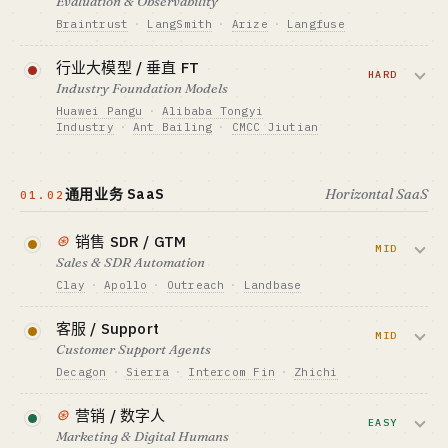
Evaluation & Observability
最适合 · BEST FIT
GTM · SALES MOTION
闭。
资本侧勇者 only · 个人慎入
DevTool PLG → enterprise
Braintrust
·
LangSmith
·
Arize
·
Langfuse
标杆 · BENCHMARK
资金底线 · CAPITAL
监控 LLM 调用、跑 evaluation、防止幻觉
Mercor $10B 估值 (转向 AI 训练人才)
行业大模型 / 垂直 FT
$150K-700K
与 prompt injection。企业刚需，多个赢家
HARD
Industry Foundation Models
最适合 · BEST FIT
GTM · SALES MOTION
共存。
PLG 极客 / 工程独行侠
开源 → 企业版收费
Huawei Pangu
·
Alibaba Tongyi
Industry
·
Ant Bailing
·
CMCC Jiutian
标杆 · BENCHMARK
资金底线 · CAPITAL
LangChain 100K stars · 月下载 34.5M
$70K-400K
给金融、电力、医药、法律做私有化大模
最适合 · BEST FIT
型。完全是央企+集成商游戏。
GTM · SALES MOTION
通用业务 SaaS
Horizontal SaaS
工程独行侠（垂直行业 agent 仍可入）
01.02
DevTool PLG + per-trace 计费
资金底线 · CAPITAL
标杆 · BENCHMARK
$4M+ + 政企关系
⊛
Braintrust / LangSmith / Arize $10-50M ARR
销售 SDR / GTM
MID
Sales & SDR Automation
GTM · SALES MOTION
最适合 · BEST FIT
招投标 / 集成商分销
工程独行侠 · 垂直 eval (法律/医疗) 有空白
Clay
·
Apollo
·
Outreach
·
Landbase
标杆 · BENCHMARK
自动外联、线索研究、邮件个性化。海外通
中国 35 家央国企已落地 66 个大模型
查看深度分析 →
客服 / Support
用层饱和；中国微信生态 + 企微 SCRM 几
MID
最适合 · BEST FIT
Customer Support Agents
乎空白。
政企桥头堡 only · 个人完全无路
Decagon
·
Sierra
·
Intercom Fin
·
Zhichi
资金底线 · CAPITAL
替代 L1 客服，按 resolution 计费。中文私
⊛
营销 / 数字人
$150K-700K
有化 + 垂直行业仍有空间。
EASY
Marketing & Digital Humans
GTM · SALES MOTION