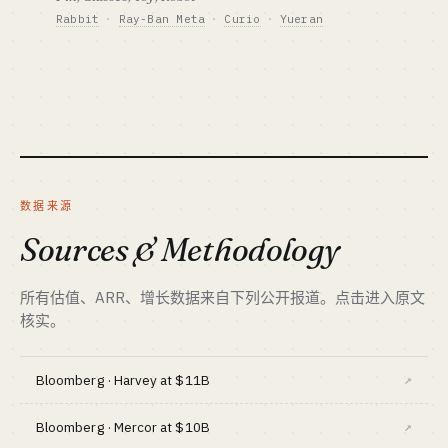
工具订阅 + 知识付费 + 私域分销
最适合 · BEST FIT
Rabbit
·
Ray-Ban Meta
·
Curio
·
Yueran
网感单兵 (Top 推荐)
标杆 · BENCHMARK
Humane Pin 失败给行业泼了冷水；除非
Reditor · 蝉小红 · AI 起号训练营
有华强北 / 深圳供应链否则别碰。
查看深度分析 →
最适合 · BEST FIT
网感单兵 / 私域操盘手（单人最舒服赛道）
资金底线 · CAPITAL
$4M+ + 供应链
查看深度分析 →
GTM · SALES MOTION
一次性硬件 + 订阅服务
标杆 · BENCHMARK
数据来源
Rabbit R2 · Ray-Ban Meta · 学而思学习机
Sources & Methodology
最适合 · BEST FIT
硬件资源 + 资本侧勇者 · 个人不建议
所有估值、ARR、增长数据来自下列公开报道。点击进入原文
核实。
Bloomberg · Harvey at $11B
↗
Bloomberg · Mercor at $10B
↗