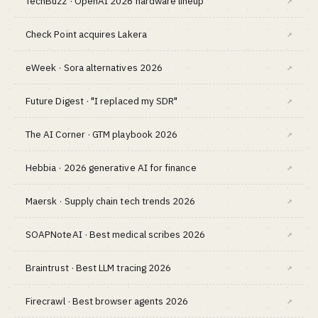
TechBuzz · OpenAI 2026 hardware lineup
↗
Check Point acquires Lakera
↗
eWeek · Sora alternatives 2026
↗
Future Digest · "I replaced my SDR"
↗
The AI Corner · GTM playbook 2026
↗
Hebbia · 2026 generative AI for finance
↗
Maersk · Supply chain tech trends 2026
↗
SOAPNoteAI · Best medical scribes 2026
↗
Braintrust · Best LLM tracing 2026
↗
Firecrawl · Best browser agents 2026
↗