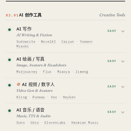
标杆 · BENCHMARK
Manus · Browser Use · Anthropic Computer
Use
AI 创作工具
Creative Tools
02.01
最适合 · BEST FIT
工程独行侠（用开源做垂直应用）
AI 写作
EASY
AI Writing & Fiction
查看深度分析 →
Sudowrite
·
NovelAI
·
Caiyun
·
Yuewen
Miaobi
小说、网文、营销文案。英文层饱和；中
AI 绘画 / 写真
文网文（霸总/玄幻/web3 题材）仍是蓝
EASY
Image, Avatars & Headshots
海。
Midjourney
·
Flux
·
Miaoya
·
Jimeng
资金底线 · CAPITAL
通用层饱和；垂直应用（建筑效果图 / 电
⊛
AI 视频 / 数字人
$15-70K
商主图 / 婚纱）仍可做。
EASY
Video Gen & Avatars
GTM · SALES MOTION
订阅 $10-30/月 PLG
Kling
·
Runway
·
Veo
·
HeyGen
资金底线 · CAPITAL
$15-70K
标杆 · BENCHMARK
Sora 关停后 Kling/Veo/即梦提供 API；模
Sudowrite · 彩云小梦 · 阅文妙笔
AI 音乐 / 语音
GTM · SALES MOTION
型层已固化，应用层在爆发。
EASY
Music, TTS & Audio
一次性付费 + 订阅
最适合 · BEST FIT
网感单兵 · 个人开发者最易切入
Suno
·
Udio
·
ElevenLabs
·
Haimian Music
标杆 · BENCHMARK
资金底线 · CAPITAL
妙鸭单月营收破亿人民币 (PMF 案例)
$70K-400K