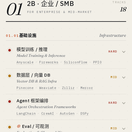
01
2B · 企业 / SMB
TRACKS
18
FOR ENTERPRISE & MID-MARKET
基础设施
Infrastructure
01.01
模型训练 / 推理
HARD
Model Training & Inference
Anyscale
·
Fireworks
·
SiliconFlow
·
PPIO
GPU 编排和推理加速，给 LLM 调用方降
数据层 / 向量 DB
低 token 成本——赚云厂和大模型公司的
MID
Vector DB & RAG Infra
卖水钱。
Pinecone
·
Weaviate
·
Zilliz
·
Mercor
资金底线 · CAPITAL
向量数据库 + RAG 工具 + 数据标注。通用
Agent 框架编排
$4M+ / 美元基金
层已饱和（Pinecone/pgvector），垂直行
HARD
Agent Orchestration Frameworks
GTM · SALES MOTION
业 RAG 仍有空间。
招投标 + 云厂 partner
LangChain
·
CrewAI
·
AutoGen
·
DSPy
标杆 · BENCHMARK
资金底线 · CAPITAL
多 agent 协作 + tool calling + 状态管理。
⊛
Anyscale · Together · 硅基流动
Eval / 可观测
$150K-1.5M
LangChain 已主导，新框架窗口正在关
MID