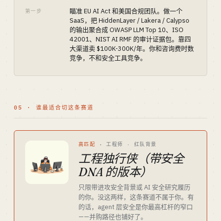
瞄准 EU AI Act 和美国合规团队。做一个
第一步
SaaS，把 HiddenLayer / Lakera / Calypso
的输出聚合成 OWASP LLM Top 10、ISO
42001、NIST AI RMF 的审计证据包。靠四
大渠道卖 $100K-300K/年。你和咨询费时数
竞争，不和安全工具竞争。
05 · 谁最适合切这条赛道
高匹配
·
工程师 · 红队背景
工程独行侠（带安全
DNA 的版本）
只限带进攻安全背景或 AI 安全研究履历
的你。没这两样，这条赛道不属于你。有
的话，agent 层安全是你最高杠杆的窄口
——并购路径也铺好了。