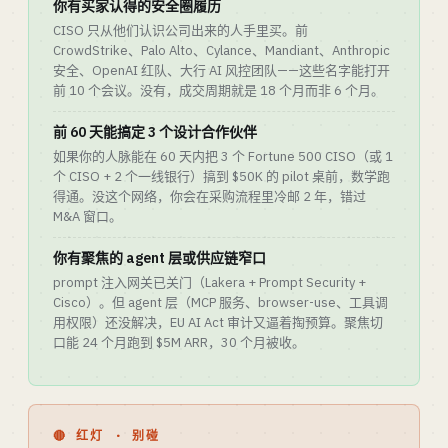
你有买家认得的安全圈履历
CISO 只从他们认识公司出来的人手里买。前
CrowdStrike、Palo Alto、Cylance、Mandiant、Anthropic
安全、OpenAI 红队、大行 AI 风控团队——这些名字能打开
前 10 个会议。没有，成交周期就是 18 个月而非 6 个月。
前 60 天能搞定 3 个设计合作伙伴
如果你的人脉能在 60 天内把 3 个 Fortune 500 CISO（或 1
个 CISO + 2 个一线银行）搞到 $50K 的 pilot 桌前，数学跑
得通。没这个网络，你会在采购流程里冷邮 2 年，错过
M&A 窗口。
你有聚焦的 agent 层或供应链窄口
prompt 注入网关已关门（Lakera + Prompt Security +
Cisco）。但 agent 层（MCP 服务、browser-use、工具调
用权限）还没解决，EU AI Act 审计又逼着掏预算。聚焦切
口能 24 个月跑到 $5M ARR，30 个月被收。
🔴 红灯 · 别碰