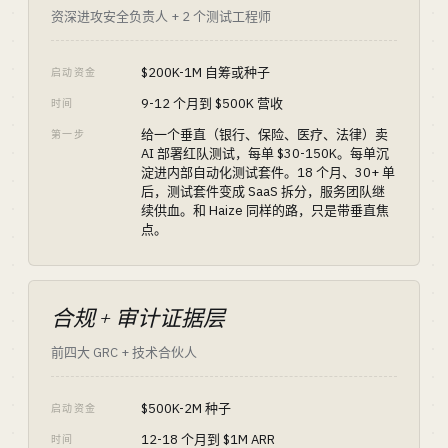
资深进攻安全负责人 + 2 个测试工程师
$200K-1M 自筹或种子
启动资金
9-12 个月到 $500K 营收
时间
给一个垂直（银行、保险、医疗、法律）卖
第一步
AI 部署红队测试，每单 $30-150K。每单沉
淀进内部自动化测试套件。18 个月、30+ 单
后，测试套件变成 SaaS 拆分，服务团队继
续供血。和 Haize 同样的路，只是带垂直焦
点。
合规 + 审计证据层
前四大 GRC + 技术合伙人
$500K-2M 种子
启动资金
12-18 个月到 $1M ARR
时间