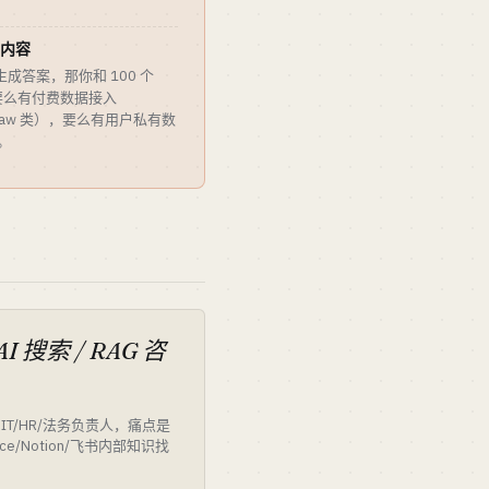
属内容
生成答案，那你和 100 个
河。要么有付费数据接入
stlaw 类），要么有用户私有数
。
I 搜索 / RAG 咨
IT/HR/法务负责人，痛点是
ence/Notion/飞书内部知识找