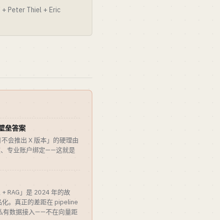
er Thiel + Eric
」没有壁垒答案
个月不会推出 X 版本」的硬理由
槛、专业账户绑定——这就是
。
+ RAG」是 2024 年的故
商品化。真正的差距在 pipeline
dit、私有数据接入——不在向量距