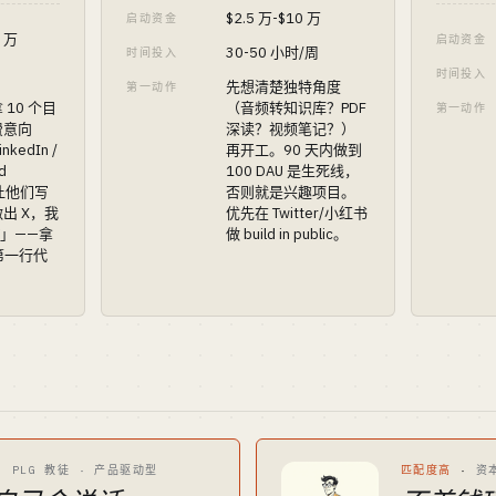
$2.5 万-$10 万
启动资金
0 万
启动资金
30-50 小时/周
时间投入
时间投入
先想清楚独特角度
第一动作
10 个目
（音频转知识库？PDF
第一动作
费意向
深读？视频笔记？）
kedIn /
再开工。90 天内做到
d
100 DAU 是生死线，
，让他们写
否则就是兴趣项目。
出 X，我
优先在 Twitter/小红书
Y」——拿
做 build in public。
写第一行代
·
PLG 教徒 · 产品驱动型
匹配度高
·
资