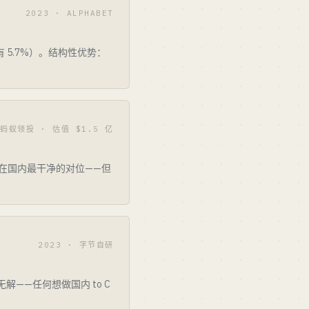
2023 · ALPHABET
去年只有 5.7%）。结构性优势：
 蚂蚁领投 · 估值 $1.5 亿
ty 在国内最干净的对位——但
2023 · 字节自研
解——任何想做国内 to C