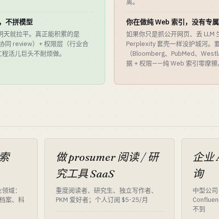
离。
ow，不拼模型
你在做纯 Web 索引，没有专
先明天就拉平。真正能积累的是
如果你只是抓公开网页、丢 LLM 
协同 review）+ 权限层（行业合
Perplexity 套壳一样没护城
工程活儿巨头不耐烦做。
（Bloomberg、PubMed、We
据 + 权限——纯 Web 索引零摩擦
搜索
做 prosumer 阅读 / 研
企业 A
究工具 SaaS
询
业领域：
重度阅读者、研究生、独立写作者、
中型公司 
 档案、科
PKM 爱好者；个人订阅 $5-25/月
Conflu
不到