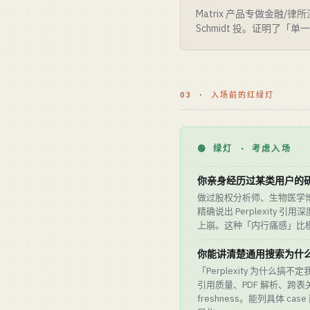
Matrix 产品专做金融/律所深度尽
Schmidt 投。证明了「单一
03 · 入场前的红绿灯
🟢 绿灯 · 考虑入场
你亲身经历过某类用户的
做过股权分析师、生物医学博
精确说出 Perplexity
上崩。这种「内行痛感」比模
你能讲清楚通用搜索为什
「Perplexity 为什么搞
引用质量、PDF 解析、跨表关联
freshness。能列具体 c