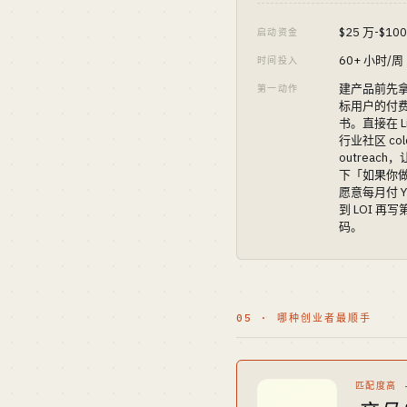
$25 万-$10
启动资金
60+ 小时/周
时间投入
建产品前先拿 
第一动作
标用户的付
书。直接在 Lin
行业社区 col
outreach
下「如果你做
愿意每月付 
到 LOI 再
码。
05 · 哪种创业者最顺手
匹配度高