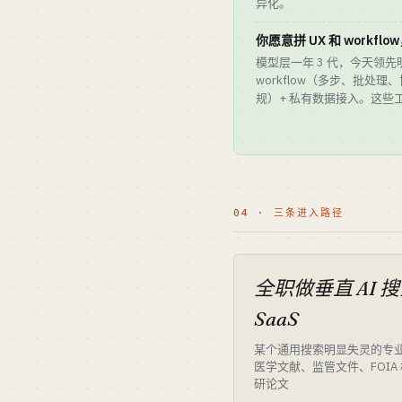
异化。
你愿意拼 UX 和 workfl
模型层一年 3 代，今天领
workflow（多步、批处理、
规）+ 私有数据接入。这些
04 · 三条进入路径
全职做垂直 AI 
SaaS
某个通用搜索明显失灵的专
医学文献、监管文件、FOIA
研论文