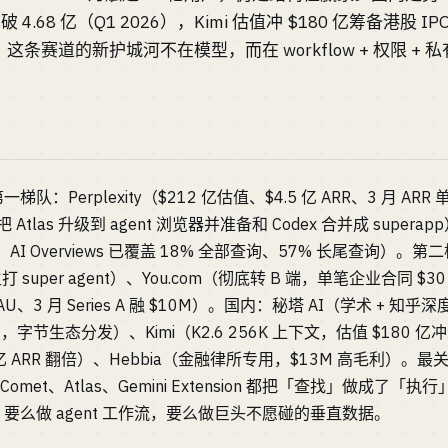
 4.68 亿（Q1 2026），Kimi 估值冲 $180 亿筹备港股 
条赛道的新护城河不在模型，而在 workflow + 权限 + 
Perplexity（$212 亿估值、$4.5 亿 ARR、3 月 ARR 单
 已把 Atlas 升级到 agent 浏览器并准备和 Codex 合并成 superapp
亿，AI Overviews 已覆盖 18% 全部查询、57% 长尾查询）。第二梯
 super agent）、You.com（彻底转 B 端，单笔企业合同 $
 MAU、3 月 Series A 融 $10M）。国内：秘塔 AI（学术 + 知
U，字节生态分发）、Kimi（K2.6 256K 上下文，估值 $180 亿
2 亿 ARR 翻倍）、Hebbia（金融律所专用，$13M 高毛利）。最
—Comet、Atlas、Gemini Extension 都把「查找」做成
么做 agent 工作流，要么做巨头不愿碰的垂直数据。