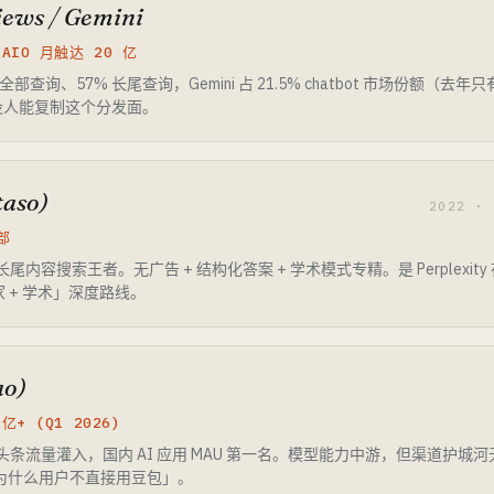
iews / Gemini
/ AIO 月触达 20 亿
18% 全部查询、57% 长尾查询，Gemini 占 21.5% chatbot 市场份额（
没人能复制这个分发面。
aso)
2022 ·
部
长尾内容搜索王者。无广告 + 结构化答案 + 学术模式专精。是 Perplexi
家 + 学术」深度路线。
o)
 亿+ (Q1 2026)
头条流量灌入，国内 AI 应用 MAU 第一名。模型能力中游，但渠道护城河无
「为什么用户不直接用豆包」。