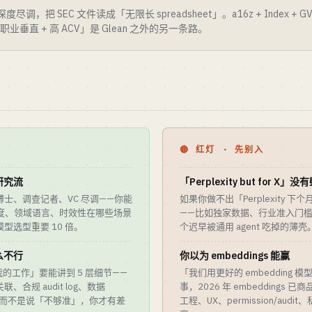
调，把 SEC 文件读成「无限长 spreadsheet」。a16z + Index + GV + Pet
职业垂直 + 高 ACV」是 Glean 之外的另一条路。
🔴 红灯 · 先别入
研究流
「Perplexity but for X
士、调查记者、VC 尽调——你能
如果你做不出「Perplexity 下
 引用深度、领域语言、时效性在哪些场景
——比如独家数据、行业准入门
型选型重要 10 倍。
个迟早被通用 agent 吃掉的薄壳
么不行
你以为 embeddings 能赢
不定我的工作」要能讲到 5 层细节——
「我们用更好的 embedding 模型 
、合规 audit log、数据
事，2026 年 embeddings 已
ase 而不是说「不够准」，你才有差
工程、UX、permission/au