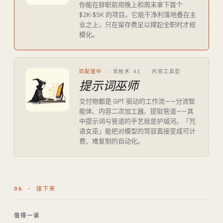
你能在辞职前用晚上和周末拿下首个
$2K-$5K 的项目。它能干净利落地叠在主
业之上，只在留存费足以撑起全职时才规
模化。
匹配度中
·
非技术 AI · 内容工具型
提示词巫师
交付物都是 GPT 驱动的工作流——分流智
能体、内容二次加工器、提取管道——其
中提示词与管道的手艺就是护城河。「咒
语女巫」能把对模型的驾驭直接变成可计
费、难复制的自动化。
06 · 接下来
值得一读