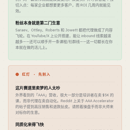
切入点：每家企业都想要更多客户，而 ROI 几周内就能见
效。
粉丝本身就是第二门生意
Saraev、Ottley、Roberts 和 Jowett 都把代理做成了内容
飞轮。在 YouTube/X 上公开搭建，能让 inbound 线索越滚
越多——还可以顺手开一条课程/社群线——这一切都长在你
本就在做的活儿上。
🔴 红灯 · 先别入
这片赛道里卖梦的人太吵
外界看到的「AAA」营收，很大一部分是培训者在卖 $5K 的
课，而非代理在卖自动化。Reddit 上关于 AAA Accelerator
的帖子提到高压销售和退款扯皮。请照着操盘手而非大师来
对标你的生意。
同质化来得飞快