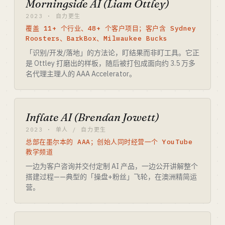
Morningside AI (Liam Ottley)
2023 · 自力更生
覆盖 11+ 个行业、48+ 个客户项目；客户含 Sydney
Roosters、BarkBox、Milwaukee Bucks
「识别/开发/落地」的方法论，盯结果而非盯工具。它正
是 Ottley 打磨出的样板，随后被打包成面向约 3.5 万多
名代理主理人的 AAA Accelerator。
Inflate AI (Brendan Jowett)
2023 · 单人 / 自力更生
总部在墨尔本的 AAA；创始人同时经营一个 YouTube
教学频道
一边为客户咨询并交付定制 AI 产品，一边公开讲解整个
搭建过程——典型的「操盘+粉丝」飞轮，在澳洲精简运
营。