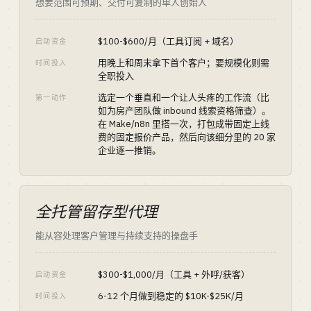
想要范围可预期、交付可复制的单人创始人
$100-$600/月（工具订阅 + 域名）
启动资金
用晚上和周末拿下首个客户；要规模化则需
时间投入
全职投入
选定一个垂直和一个让人头疼的工作流（比
第一动作
如为房产团队做 inbound 线索资格筛查）。
在 Make/n8n 里搭一次，打包成带固定上线
费的固定报价产品，然后向该细分里的 20 家
企业逐一推销。
全托管留存型代理
能从容处理客户管理与持续支持的操盘手
$300-$1,000/月（工具 + 外呼/获客）
启动资金
6-12 个月做到稳定的 $10K-$25K/月
时间投入