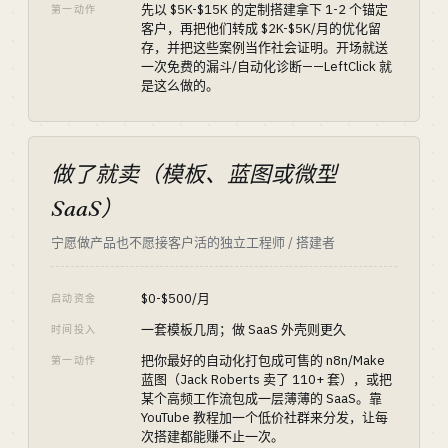
先以 $5K-$15K 的定制搭建拿下 1-2 个锚定
第一动作
客户，再把他们转成 $2K-$5K/月的优化留
存，并把这些案例当作社会证明。开场就送
一次免费的漏斗/自动化诊断——LeftClick 就
是这么做的。
做了就卖（模板、蓝图或微型
SaaS）
宁愿做产品也不愿接客户活的独立工程师 / 搭建者
$0-$500/月
启动资金
一套模板几周；做 SaaS 外壳则更久
时间投入
把你最好的自动化打包成可售的 n8n/Make
第一动作
蓝图（Jack Roberts 卖了 110+ 套），或把
某个高频工作流包成一层薄薄的 SaaS。靠
YouTube 教程加一个低价社群来分发，让每
次搭建都能赚不止一次。