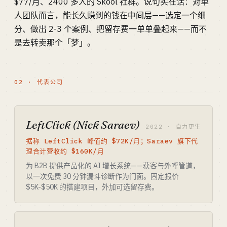
$77/月、2400 多人的 Skool 社群。说句实在话：对单
人团队而言，能长久赚到的钱在中间层——选定一个细
分、做出 2-3 个案例、把留存费一单单叠起来——而不
是去转卖那个「梦」。
02 · 代表公司
LeftClick (Nick Saraev)
2022 · 自力更生
据称 LeftClick 峰值约 $72K/月；Saraev 旗下代
理合计营收约 $160K/月
为 B2B 提供产品化的 AI 增长系统——获客与外呼管道，
以一次免费 30 分钟漏斗诊断作为门面。固定报价
$5K-$50K 的搭建项目，外加可选留存费。