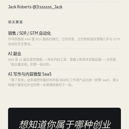
Jack Roberts
@Itssssss_Jack
相关赛道
销售 / SDR / GTM 自动化
外呼获客是 AAA 里 ROI 最高的细分；它的买家、交付物和留存逻辑几乎与 GTM
自动化完全重合。
AI 副业
AAA 是 AI 副业里的旗舰——用无代码工具、靠晚上和周末就能起盘——天然是
「副业叠加者」的第一级台阶。
AI 写作与内容微型 SaaS
「做了就卖」这条路把你最好的内容/自动化工作流产品化成一层薄 SaaS，是从
纯客户服务往外迈的那一步顺理成章的下一站。
想知道你属于哪种创业