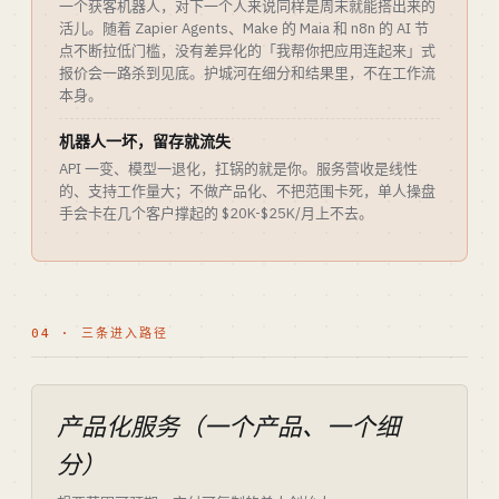
一个获客机器人，对下一个人来说同样是周末就能搭出来的
活儿。随着 Zapier Agents、Make 的 Maia 和 n8n 的 AI 节
点不断拉低门槛，没有差异化的「我帮你把应用连起来」式
报价会一路杀到见底。护城河在细分和结果里，不在工作流
本身。
机器人一坏，留存就流失
API 一变、模型一退化，扛锅的就是你。服务营收是线性
的、支持工作量大；不做产品化、不把范围卡死，单人操盘
手会卡在几个客户撑起的 $20K-$25K/月上不去。
04 · 三条进入路径
产品化服务（一个产品、一个细
分）