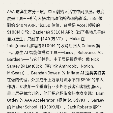
AAA 这套生态分三层，单人创始人活在中间那层。最底
层是工具——所有人搭建自动化所依赖的轨道。n8n 做
到约 $40M ARR、$2.5B 估值，背后是 Accel 领投的
$180M C 轮；Zapier 约 $310M ARR（出了名地几乎纯
自力更生，只融了 $140 万 VC）；Make 在
Integromat 那笔约 $100M 的收购后归入 Celonis 旗
下。原生 AI 智能体搭建工具——Lindy、Relevance AI、
Bardeen——与它们并列。中间层是操盘手：像 Nick
Saraev 的 LeftClick（客户含 Anthropic、Notion、
MrBeast）、Brendan Jowett 的 Inflate AI 这类实打实
在做的代理，外加成千上万家月流水不到 $50K 的单人
作坊，专攻某一个垂直行业卖外呼获客和客服机器人。
最上层是做培训的，他们把这场淘金热本身变现：Liam
Ottley 的 AAA Accelerator（据传 $5K-$7K）、Saraev
的 Maker School（$330K/月）、Jack Roberts 那个