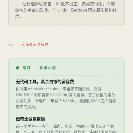
——让代理得以兜售「AI 数字员工」这类交付物，而非
零散的单点自动化。与 Lindy、Bardeen 同处原生智能体
层。
03 · 入场前的红绿灯
🟢 绿灯 · 考虑入场
无代码工具，真金白银的留存费
你能用 n8n/Make/Zapier、零自建基础设施，交付
$5K-$50K 的项目和 $2K-$20K/月的留存。基于价值的定价
站得住脚：替客户一年省下 $100K，搭建收 $30K 是个轻松
成交的买卖。
做窄比做宽更赚
选一个垂直——房产、律所、电商、招聘——做出 2-3 个案
例，同一套工作流就能反复复用、反复卖。外呼获客是个强