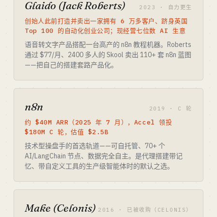
Glaido (Jack Roberts)
2023 · 自力更生
创始人此前打造并卖出一家拥有 6 万多客户、跻身英国
Top 100 的自动化创业公司；现经营七位数 AI 生意
语音转文字产品搭配一台高产的 n8n 教程机器。Roberts
通过 $77/月、2400 多人的 Skool 卖出 110+ 套 n8n 蓝图
——把自己的搭建套路产品化。
n8n
2019 · C 轮
约 $40M ARR（2025 年 7 月），Accel 领投
$180M C 轮，估值 $2.5B
技术型操盘手的首选轨道——可自托管、70+ 个
AI/LangChain 节点、数据完全自主。是代理搭建带记
忆、带自定义工具的生产级智能体时的默认之选。
Make (Celonis)
2016 · 已被收购（CELONIS）