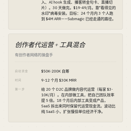
入、AI hook 生成、播客转金句卡、直播切
片）。30 天做完。$19-49/月。靠"看得见的
水印"病毒安装。目标：24 个月内 3 个人跑
到 $4M ARR——Submagic 已经走通的路径。
创作者代运营 + 工具混合
有创作者网络的操盘手
$50K-200K 自筹
启动资金
9-12 个月 $30K MRR
时间
给 20 个 D2C 品牌做内容代运营（每家 $3-
第一步
10K/月）。在内部做工具，把自己团队效率
提 5 倍。18 个月后内部工具变成产品，
SaaS 拆出来同时保留代运营现金流。波动比
纯 SaaS 小，扩张慢但单位经济干净。