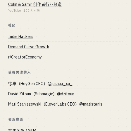
Colin & Samir 创作者行业频道
YouTube · 100 万+ 粉
社区
Indie Hackers
Demand Curve Growth
r/CreatorEconomy
值得关注的人
徐卓（HeyGen CEO）
@joshua_xu_
David Zitoun（Submagic）
@dzitoun
Mati Staniszewski（ElevenLabs CEO）
@matistanis
邻近赛道
销售 SDR / GTM