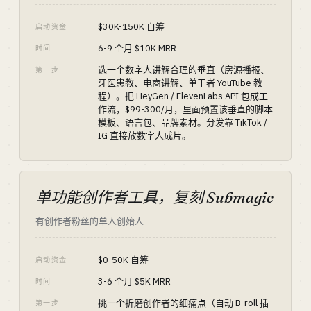
$30K-150K 自筹
启动资金
6-9 个月 $10K MRR
时间
选一个数字人讲解合理的垂直（房源播报、
第一步
牙医患教、电商讲解、单干者 YouTube 教
程）。把 HeyGen / ElevenLabs API 包成工
作流，$99-300/月，里面预置该垂直的脚本
模板、语言包、品牌素材。分发靠 TikTok /
IG 直接放数字人成片。
单功能创作者工具，复刻 Submagic
有创作者粉丝的单人创始人
$0-50K 自筹
启动资金
3-6 个月 $5K MRR
时间
挑一个折磨创作者的细痛点（自动 B-roll 插
第一步