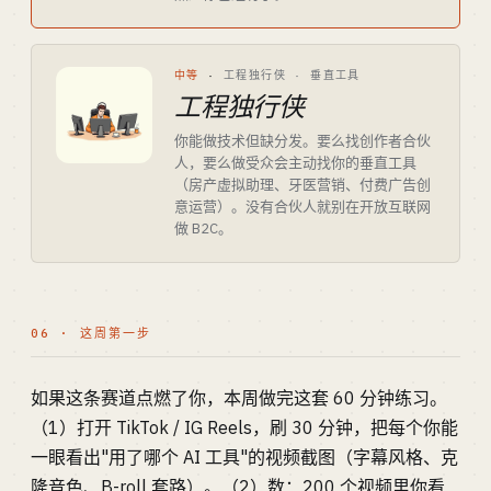
中等
·
工程独行侠 · 垂直工具
工程独行侠
你能做技术但缺分发。要么找创作者合伙
人，要么做受众会主动找你的垂直工具
（房产虚拟助理、牙医营销、付费广告创
意运营）。没有合伙人就别在开放互联网
做 B2C。
06 · 这周第一步
如果这条赛道点燃了你，本周做完这套 60 分钟练习。
（1）打开 TikTok / IG Reels，刷 30 分钟，把每个你能
一眼看出"用了哪个 AI 工具"的视频截图（字幕风格、克
隆音色、B-roll 套路）。（2）数：200 个视频里你看