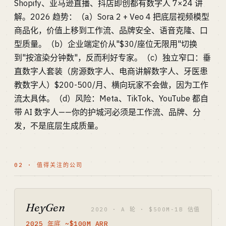
Shopify、亚马逊直播、抖店即创都有数字人 7×24 讲
解。2026 趋势：（a）Sora 2 + Veo 4 把底层视频模型
商品化，价值上移到工作流、品牌安全、语音克隆、口
型质量。（b）企业端定价从"$30/座位无限用"切换
到"按渲染分钟数"，反而利好专家。（c）独立窄口：垂
直数字人套装（房源数字人、电商讲解数字人、牙医患
教数字人）$200-500/月、横向玩家不会做，因为工作
流太具体。（d）风险：Meta、TikTok、YouTube 都自
带 AI 数字人——你的护城河必须是工作流、品牌、分
发，不是底层生成质量。
02 · 值得关注的公司
HeyGen
2020 · A 轮 · $500M-1B 估值
2025 年底 ~$100M ARR