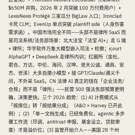
$650M 并购，2026 年 2 月突破 100 万付费用户）+
LexisNexis Protégé 三家瓜分 BigLaw 入口；Ironclad
卡死 CLM；EvenUp 单点突破 plaintiff side（人身伤害
需求函）。中国市场完全不同——头部不是律所 SaaS 而
是司法系统/法务部场景：北大法宝「法宝 AI+」走 G 端
+ 律所；华宇软件万象大模型嵌入司法 + 检察；icourt
AlphaGPT + DeepSeek 走律所内训；红圈所（金杜、
君合、方达、中伦、海问、汉坤、竞天公诚、通商、安
杰、世泽）大多自建小模型 + 接 GPT/Claude/通义千
问，不外采 SaaS。CN 法律 AI 真正的钱在「企业法务/
合规」而不是「律所」——民营 500 强法务部预算更明
确，决策更快。三个 2026 趋势：(1) AI 计费模式从
「按席位」转「按结果分成」（A&O × Harvey 已开此
例）；(2) 「单一文档生成」已经免费化，agentic 多步
骤工作流（尽调、antitrust 申报、基金设立、贷款审
查）才是溢价位；(3) 监管开始介入——美国 28 个州