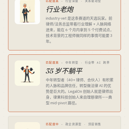
匹配度高
·
行业深度 · 关系驱动型
行业老炮
industry-vet 是这条赛道的天选玩家。前
律师/法务总监带着行业理解 + 人脉网络
进来，能在 6 个月内拿到 5 个付费试点，
技术背景的工程师做同样的事情可能要 3
年。
匹配度高
·
中年转型 · 行业带 AI 跨界
35 岁不躺平
中年转型者（40+ 律师、合伙人）有积累
的人脉和品牌信任，转型做法律 AI 的优
势是巨大的。LegalOn 创始人就是律师出
身，律果科技创始人来自理慈律所——典
型 mid-pivot 路径。
匹配度中
·
政企资源型 · 顶层销售