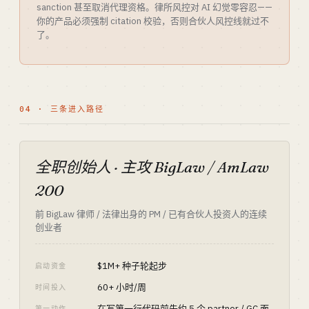
sanction 甚至取消代理资格。律所风控对 AI 幻觉零容忍——
你的产品必须强制 citation 校验，否则合伙人风控线就过不
了。
04 · 三条进入路径
全职创始人 · 主攻 BigLaw / AmLaw
200
前 BigLaw 律师 / 法律出身的 PM / 已有合伙人投资人的连续
创业者
$1M+ 种子轮起步
启动资金
60+ 小时/周
时间投入
在写第一行代码前先约 5 个 partner / GC 面
第一动作