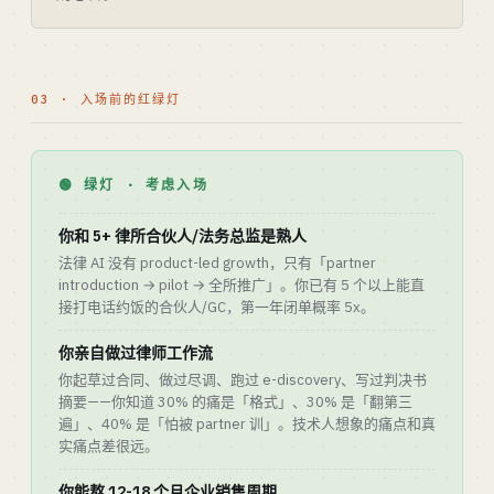
03 · 入场前的红绿灯
🟢 绿灯 · 考虑入场
你和 5+ 律所合伙人/法务总监是熟人
法律 AI 没有 product-led growth，只有「partner
introduction → pilot → 全所推广」。你已有 5 个以上能直
接打电话约饭的合伙人/GC，第一年闭单概率 5x。
你亲自做过律师工作流
你起草过合同、做过尽调、跑过 e-discovery、写过判决书
摘要——你知道 30% 的痛是「格式」、30% 是「翻第三
遍」、40% 是「怕被 partner 训」。技术人想象的痛点和真
实痛点差很远。
你能熬 12-18 个月企业销售周期