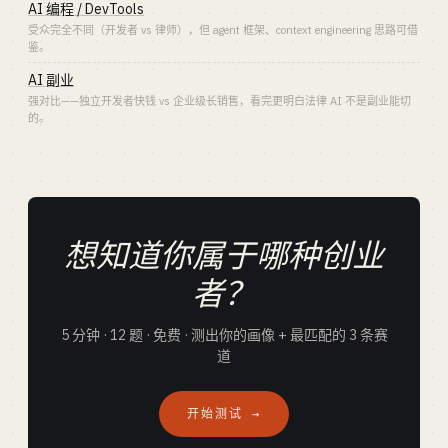
AI 编程 / DevTools
受众完全不同（开发者 vs 律师），但 agent 框架、context engineering 思路可借
鉴。
AI 副业
强对比——独立开发者快钱 vs 企业级长销售，看完更明白法律 AI 不是副业能切
的。
想知道你属于哪种创业
者？
5 分钟 · 12 题 · 免费 · 测出你的画像 + 最匹配的 3 条赛
道
开始测试 →