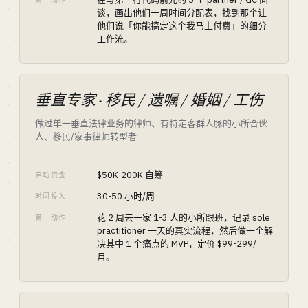
谈，画出他们一周时间分配表，找到那个让
他们说「你能搞定这个我马上付费」的细分
工作流。
垂直专家 · 移民 / 遗嘱 / 婚姻 / 工伤
做过单一垂直法律业务的律师、有特定客群人脉的小所合伙
人、移民/家事律师转型者
$50K-200K 自筹
启动资金
30-50 小时/周
时间投入
花 2 周去一家 1-3 人的小所跟班，记录 sole
第一动作
practitioner 一天的真实流程，然后做一个解
决其中 1 个痛点的 MVP，定价 $99-299/
月。