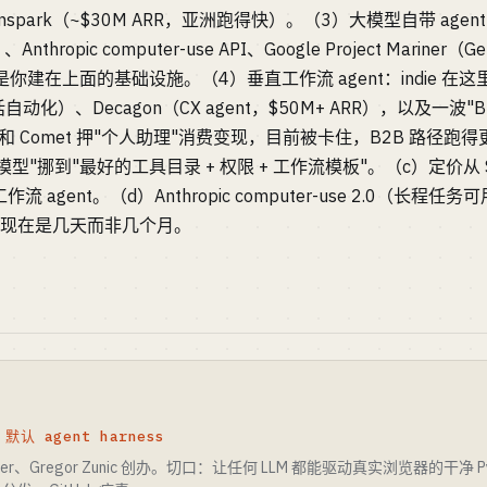
spark（~$30M ARR，亚洲跑得快）。（3）大模型自带 agent：Op
Anthropic computer-use API、Google Project Mariner（Gem
，是你建在上面的基础设施。（4）垂直工作流 agent：indie 在
化）、Decagon（CX agent，$50M+ ARR），以及一波"Brow
us 和 Comet 押"个人助理"消费变现，目前被卡住，B2B 路径跑
"挪到"最好的工具目录 + 权限 + 工作流模板"。（c）定价从 $2
2B 工作流 agent。（d）Anthropic computer-use 2.0（长程
nt 现在是几天而非几个月。
· 默认 agent harness
ler、Gregor Zunic 创办。切口：让任何 LLM 都能驱动真实浏览器的干净 Pytho