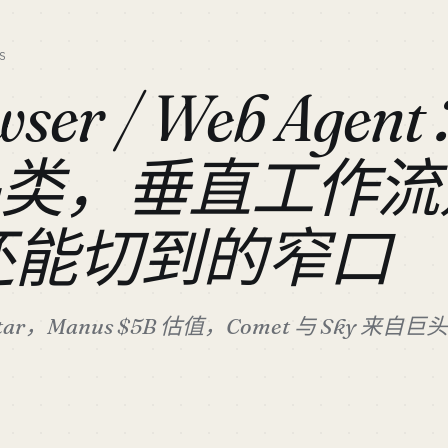
S
wser / Web Age
品类，垂直工作流
e 还能切到的窄口
0K star，Manus $5B 估值，Comet 与 Sky