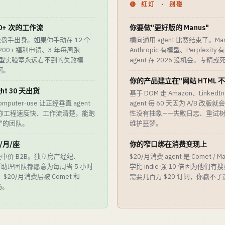
进
🔴 红灯 · 别碰
0+ 次的工作流
你要做"更好版的 Manus"
是操盘手出身。如果你手动在 12 个
横向通用 agent 比赛结束了。Man
00+ 福利申请、3 年每周跑
Anthropic 有模型、Perplexit
础模型实验室永远看不到的失败模
agent 在 2026 没机会。专精或
河。
你的产品建立在"网站 HTML 
ght 30 天出货
基于 DOM 走 Amazon、LinkedIn
c computer-use 让正经垂直 agent
agent 每 60 天因为 A/B 
如果你工程速度快、工作流清楚，能跑
性没有抽象——失败日志、重试
用"的团队。
维护噩梦。
0/月/座
你的窄口绑在消费变现上
型是中价 B2B。独立房产经纪、
$20/月消费 agent 是 Comet /
律所助理团队都愿意为每周省 5 小时
学比 indie 强 10 倍因为他
。$20/月消费层被 Comet 和
需要几百万 $20 订阅，你赢不
场。