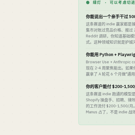
🟢 绿灯 · 可以考虑切
你能说出一个亲手干过 50
这条赛道的 indie 赢家都
集市对账过竞品价格、报过 2
Reddit 调研，你知道基
式。这种领域知识就是护城
你能用 Python + Playwri
Browser Use + Anthropi
现在 2-4 周聚焦能出。
赢拿了 A 轮花 6 个月做"通
你的客户能付 $200-1,50
这条赛道 indie 跑通的模
Shopify 操盘手、招聘、
的工作流付 $200-1,500/月
Manus 占了，不是 indie 战