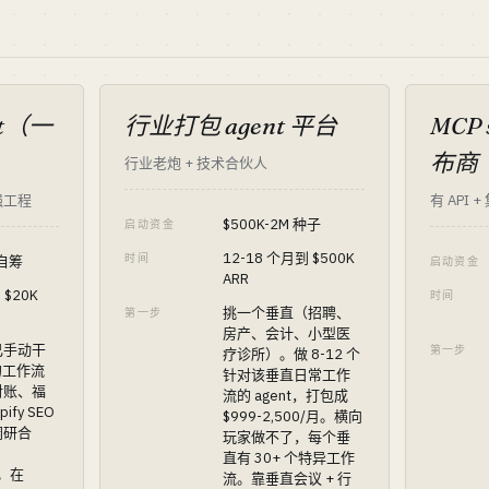
t（一
行业打包 agent 平台
MCP 
布商
行业老炮 + 技术合伙人
强工程
有 API 
$500K-2M 种子
启动资金
12-18 个月到 $500K
时间
 自筹
启动资金
ARR
 $20K
时间
挑一个垂直（招聘、
第一步
房产、会计、小型医
己手动干
第一步
疗诊所）。做 8-12 个
次的工作流
针对该垂直日常工作
对账、福
流的 agent，打包成
fy SEO
$999-2,500/月。横向
调研合
玩家做不了，每个垂
直有 30+ 个特异工作
）。在
流。靠垂直会议 + 行