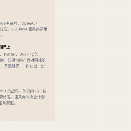
us 有品牌、OpenAI /
y 有分发。2 人 indie 团队的通用
死。
不变"上
、Twitter、Booking 的
改版就会崩。如果你的产品对网站脆
树、备选路径——你在出一份
 Manus 的战场。他们的 CAC 数
们有搜索分发。如果你的商业计划
了这条赛道。