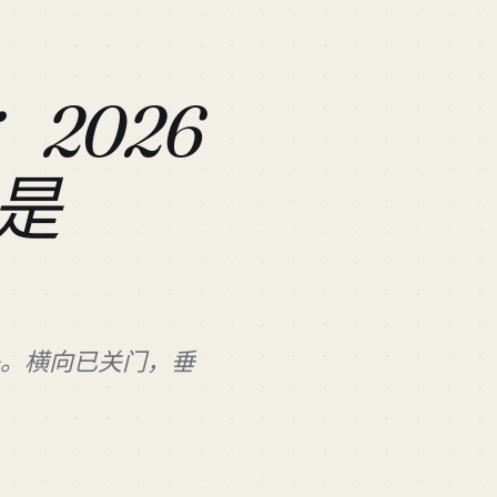
nt：2026
是
 来自巨头。横向已关门，垂