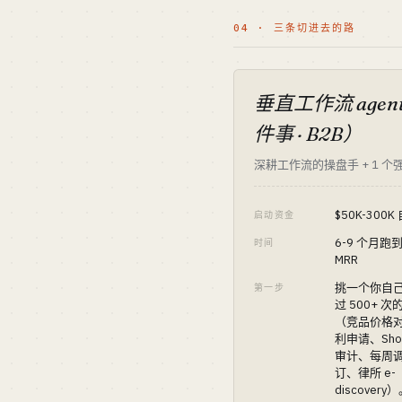
04 · 三条切进去的路
垂直工作流 agen
件事 · B2B）
深耕工作流的操盘手 + 1 个
$50K-300K
启动资金
6-9 个月跑到
时间
MRR
挑一个你自
第一步
过 500+ 
（竞品价格
利申请、Shopi
审计、每周
订、律所 e-
discovery