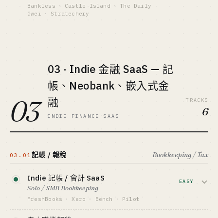
Robinhood 上市 ~$60B 市值 · Tiger Brokers
$2M+ / CFTC 牌照
Bankless
·
Castle Island
·
The Daily
上市 · Futu 富途 上市
Gwei
·
Stratechery
GTM · SALES MOTION
最適合 · BEST FIT
FinTwit + 政治媒體引用
賣獨家研報、市場觀點、交易思路給散戶
持牌 + 資本側 only · indie 請繞道
標竿 · BENCHMARK
和機構。1 萬付費訂閱 × $20/月 = $200K
Polymarket 2024 大選 $3B+ 交易量 · Kalshi
MRR，單人可跑，是 fintech 裡最 indie 友
$1B 估值
好的賽道。
最適合 · BEST FIT
03 · Indie 金融 SaaS — 記
持牌 + Crypto-native 雙修
資金底線 · CAPITAL
帳、Neobank、嵌入式金
$0-10K
查看深度分析 →
03
融
GTM · SALES MOTION
TRACKS
Twitter / Substack 長內容引流
6
INDIE FINANCE SAAS
標竿 · BENCHMARK
Stratechery ~$10M ARR · Bankless 七位數訂
閱（估）
最適合 · BEST FIT
記帳 / 報稅
Bookkeeping / Tax
03.01
Ex-buyside / 行業老炮 + 寫作能力
Indie 記帳 / 會計 SaaS
EASY
Solo / SMB Bookkeeping
FreshBooks
·
Xero
·
Bench
·
Pilot
給自由職業 / 小公司做收支記錄、發票、