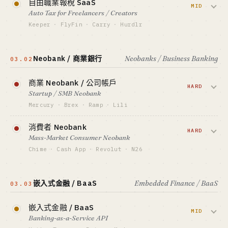
自由職業報稅 SaaS
對帳。QuickBooks 佔 60% 市場但使用者
MID
Auto Tax for Freelancers / Creators
體驗老舊，垂直角度（YouTuber / Etsy 賣
Keeper
·
FlyFin
·
Carry
·
Hurdlr
家）仍可單人切入。
掃銀行卡自動找稅前抵扣，季度 + 年度自動
資金底線 · CAPITAL
報稅。Gen Z + 創作者經濟在漲，TurboTax
$15K-100K
Neobank / 商業銀行
Neobanks / Business Banking
03.02
老 UX 給新進者留了縫。
GTM · SALES MOTION
SEO 長尾 + 會計師聯盟
商業 Neobank / 公司帳戶
資金底線 · CAPITAL
HARD
$100K-1M
標竿 · BENCHMARK
Startup / SMB Neobank
FreshBooks ~$200M ARR（估）· Bench 千
GTM · SALES MOTION
Mercury
·
Brex
·
Ramp
·
Lili
萬 ARR · Xero 上市
TikTok / 創作者推薦 + App Store
給初創和中小企業開公司帳戶、企業卡、
最適合 · BEST FIT
消費者 Neobank
標竿 · BENCHMARK
工程獨行俠 + 會計行業老炮
報銷、自動入帳。Mercury 2026 突破
HARD
Keeper ~$50M ARR（估）· FlyFin AI 報稅賽道
Mass-Market Consumer Neobank
$400M ARR，Ramp 估值 $13B — 但需合
領跑
Chime
·
Cash App
·
Revolut
·
N26
作銀行 + BSA / KYC 全套。
最適合 · BEST FIT
稅務老炮 + AI 工程師 · 需 EA 或合作稅務師
面向 C 端做發薪日提前 / 儲蓄 / 借記卡 /
資金底線 · CAPITAL
跨境匯款。Chime $25B 估值看著誘人，
$5M+ / 合作銀行 + 合規
嵌入式金融 / BaaS
Embedded Finance / BaaS
03.03
但 CAC 已被燒到 $200+，indie 不可能
GTM · SALES MOTION
玩。
VC / 加速器渠道直推
嵌入式金融 / BaaS
MID
標竿 · BENCHMARK
Banking-as-a-Service API
資金底線 · CAPITAL
Mercury $400M ARR · Brex $200M ARR ·
$50M+ / 持牌 + 燒錢獲客