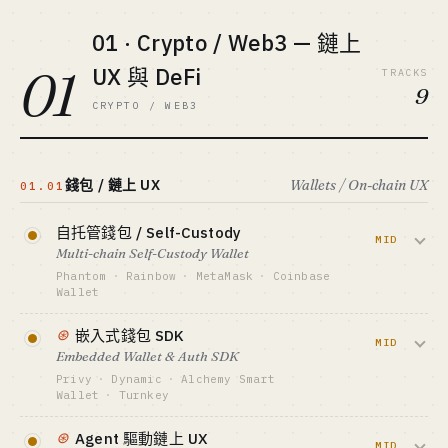
01 · Crypto / Web3 — 鏈上
01
UX 與 DeFi
TRACKS
9
CRYPTO / WEB3
錢包 / 鏈上 UX
Wallets / On-chain UX
01.01
自托管錢包 / Self-Custody
MID
Multi-chain Self-Custody Wallet
Phantom
·
Rainbow
·
MetaMask
·
Coinbase
Wallet
使用者自己掌管私鑰的多鏈錢包，靠 swap
⊛
嵌入式錢包 SDK
抽佣 + 法幣入金分成賺錢。Phantom 憑
MID
Embedded Wallet & Auth SDK
Solana meme 季靠 swap 費率拿到 9 位數年
Privy
·
Dynamic
·
Alchemy Smart
收。
Wallet
·
Turnkey
給 Web3 應用一行 SDK 接入信箱/社媒登入
資金底線 · CAPITAL
⊛
Agent 驅動鏈上 UX
$500K-5M
+ 錢包託管，把鏈上 onboarding 體驗拉到
MID