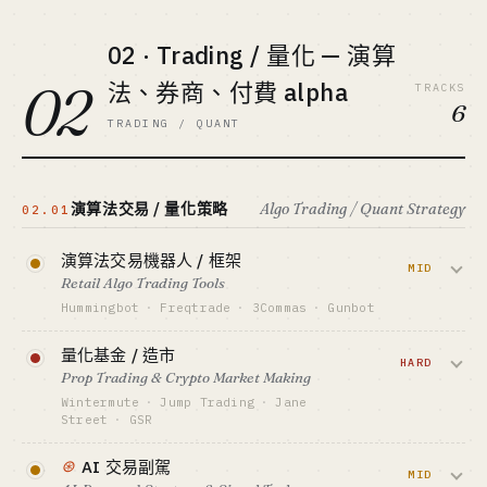
上。Stripe $1.1B 收 Bridge 是這條賽道開
GTM · SALES MOTION
錢包/DApp 整合分成
閘的信號。
02 · Trading / 量化 — 演算
標竿 · BENCHMARK
MoonPay $3.4B 估值 · Ramp Network 八位數
資金底線 · CAPITAL
02
法、券商、付費 alpha
TRACKS
ARR（估）
$10M+ / 銀行 + 牌照
6
最適合 · BEST FIT
TRADING / QUANT
GTM · SALES MOTION
持牌團隊 only · 個人請勿嘗試
合規先行 + 大企業 BD
標竿 · BENCHMARK
Circle 上市 · Bridge 被 Stripe $1.1B 收購 ·
USDC 流通 $50B+
演算法交易 / 量化策略
Algo Trading / Quant Strategy
02.01
最適合 · BEST FIT
持牌 + 資本側 only
演算法交易機器人 / 框架
MID
Retail Algo Trading Tools
查看深度分析 →
Hummingbot
·
Freqtrade
·
3Commas
·
Gunbot
賣網格、做市、跟單策略給散戶和小機構。
量化基金 / 造市
開源 + 訂閱是常見組合，3Commas 據估月
HARD
Prop Trading & Crypto Market Making
費收入七位數，但合規高度依賴所在地區。
Wintermute
·
Jump Trading
·
Jane
Street
·
GSR
資金底線 · CAPITAL
$15K-200K
自營資金 + 高頻策略 + 跨所造市，毛利率
⊛
AI 交易副駕
驚人但需要十億級風險資本和合規團隊。
MID
GTM · SALES MOTION