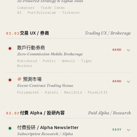
AI-Powered Strategy & Signal Tools
GitHub OSS 引流 + Discord 社群
Wintermute 是 crypto 原生頭部，傳統側
Composer
·
Trade Ideas
Jane Street 一年淨利 $20B+。
標竿 · BENCHMARK
AI
·
PortfoliosLab
·
Tickeron
Hummingbot · 3Commas ~7 位數月收入
（估）· Freqtrade 30K+ stars
用自然語言寫策略 / AI 選股 / 自動回測，讓
資金底線 · CAPITAL
$100M+ / 自營資本
散戶像基金經理。2026 散戶 AI 工具浪潮
最適合 · BEST FIT
交易 UX / 券商
Trading UX / Brokerage
02.02
量化交易員 + 工程獨行俠
在漲，但 SEC 對『自動化投顧』口徑越來
GTM · SALES MOTION
無 — 不賣給外部
越緊。
散戶行動券商
標竿 · BENCHMARK
HARD
Wintermute 日交易量 $5B+ · Jane Street
Zero-Commission Mobile Brokerage
資金底線 · CAPITAL
2024 淨利 $20B+
$200K-2M
Robinhood
·
Public
·
Webull
·
Tiger
Brokers
最適合 · BEST FIT
GTM · SALES MOTION
Ex-buyside 量化 only · 個人不可能
FinTwit + YouTube 回測影片
散戶零佣金券商市場對 indie 已經關閉 —
⊛
預測市場
標竿 · BENCHMARK
$4M+ 起步資本 + 美國 FINRA / 歐洲
HARD
Composer ~$50M ARR（估）· Trade Ideas 二
Event-Contract Trading Venue
MiFID 牌照打底。亞洲海外華人側 Tiger /
十年老牌
Polymarket
·
Kalshi
·
Manifold
·
PredictIt
Futu / 長橋 仍在分蛋糕。
最適合 · BEST FIT
押注選舉、AI 模型、體育和經濟事件。
量化 + AI 雙修 · 需 RIA 或券商合作
資金底線 · CAPITAL
Polymarket 憑 2024 大選交易量破 $3B，
$4M+ / 牌照 + 資本充足率
付費 Alpha / 投研內容
Paid Alpha / Research
02.03
2026 在美國合規化後是新賽道開閘時
查看深度分析 →
GTM · SALES MOTION
刻。
App Store ASO + 開戶獎勵
付費投研 / Alpha Newsletter
EASY
標竿 · BENCHMARK
Subscription Research / Alpha
資金底線 · CAPITAL