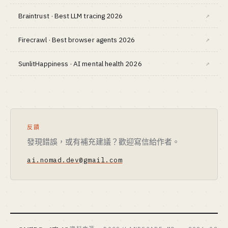
Braintrust · Best LLM tracing 2026
↗
Firecrawl · Best browser agents 2026
↗
SunlitHappiness · AI mental health 2026
↗
反饋
發現錯誤，或有補充建議？歡迎寫信給作者。
ai.nomad.dev@gmail.com