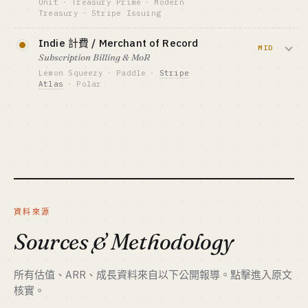
Unit
·
Treasury Prime
·
Modern
Ramp $13B 估值
Treasury
·
Stripe Issuing
GTM · SALES MOTION
最適合 · BEST FIT
電視 / KOL / 推薦獎勵三件套
把『銀行帳戶、卡發行、ACH、電匯』包
Ex-fintech 高管 + 資本側 only
Indie 計費 / Merchant of Record
標竿 · BENCHMARK
成 API 賣給 SaaS 讓其內嵌金融功能。賣鏟
MID
Chime $25B 估值 (上市) · Revolut $45B 估值
Subscription Billing & MoR
子賽道，但 Synapse 倒閉讓監管對 BaaS 收
· Cash App ~$5B 收入
Lemon Squeezy
·
Paddle
·
Stripe
緊。
Atlas
·
Polar
最適合 · BEST FIT
持牌 + 資本側 only · 個人不可能
做 indie hacker 的 MoR — 替你處理全球
資金底線 · CAPITAL
$1M-10M
稅、增值稅、發票、合規。Lemon Squeezy
被 Stripe 收購證明這條賽道是真生意。
GTM · SALES MOTION
DevTool PLG → 企業銷售
資金底線 · CAPITAL
標竿 · BENCHMARK
$200K-2M
Modern Treasury $2B 估值 · Unit $1.2B 估值 ·
Stripe Issuing 數十億卡量
GTM · SALES MOTION
indie hacker 社群 + Twitter
最適合 · BEST FIT
資料來源
Ex-fintech 工程 + 資本側
標竿 · BENCHMARK
Lemon Squeezy 被 Stripe 收購 · Paddle 上億
Sources & Methodology
ARR · Polar 高速成長
最適合 · BEST FIT
DevTool 老炮 + 稅務工程
所有估值、ARR、成長資料來自以下公開報導。點擊進入原文
核實。