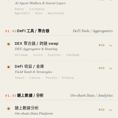
AI Agent Wallets & Intent Layer
Web2 水平。賣給開發者，按 MAU 計費。
GTM · SALES MOTION
Bankr
·
Coinbase
鏈生態合作 + 空投激勵
AgentKit
·
Olas
·
Wayfinder
資金底線 · CAPITAL
標竿 · BENCHMARK
$300K-3M
Phantom ~9 位數年 swap 費 · MetaMask 月活
使用者用自然語言下指令（『把我 USDC
3000 萬+
在最便宜的橋換到 Base』），Agent 替你
GTM · SALES MOTION
DeFi 工具 / 聚合器
DeFi Tools / Aggregators
01.02
DevTool PLG + 鏈方共推
簽名、跨鏈、套利。2026 鏈上 AI 的最大
最適合 · BEST FIT
Crypto-native 工程師 + 資本側
敘事。
標竿 · BENCHMARK
Privy 估值 $200M · Dynamic 千萬級 ARR（估）
DEX 聚合器 / 跨鏈 swap
MID
DEX Aggregator & Routing
資金底線 · CAPITAL
最適合 · BEST FIT
$500K-5M
DevTool 老炮 + Crypto-native
Uniswap
·
1inch
·
Jupiter
·
CowSwap
GTM · SALES MOTION
聚合多家 DEX 流動性給使用者最優報價，
代幣激勵 + 鏈 KOL 病毒 demo
查看深度分析 →
DeFi 收益 / 金庫
靠路由費 + 協議代幣變現。Jupiter 是
MID
標竿 · BENCHMARK
Yield Vault & Strategies
Solana 現金牛，2024 空投單日發出
Bankr · Coinbase AgentKit · Olas 市值
Yearn
·
Convex
·
Pendle
·
Ethena
$700M+。
$300M+（估）
把質押、借貸、永續套利打包成一鍵金庫，
最適合 · BEST FIT
資金底線 · CAPITAL
AI + Crypto 雙修 + 資本側
給使用者複合 APY。Ethena 用 delta-
$1M+ / VC + 代幣國庫
鏈上數據 / 分析
On-chain Data / Analytics
01.03
neutral 策略一年破 $100M 收入，是 2025
查看深度分析 →
GTM · SALES MOTION
最猛的 DeFi 產品。
代幣激勵 + 流動性挖礦 + 整合展位
鏈上數據分析
MID
標竿 · BENCHMARK
On-chain Data Platform
資金底線 · CAPITAL
Jupiter 月交易量 $30B+ · 1inch 協議總量
$500K-5M (審計 + 安全)