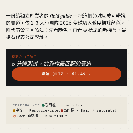
一份給獨立創業者的
field guide
— 把這個領域切成可辨識
的賽道，依 1-3 人小團隊 2026 全球切入難度標註顏色，
附代表公司。讀法：先看顏色，再看 ⊛ 標記的新機會，最
後看代表公司學誰。
找到方向了嗎？
5 分鐘測試，找到你最匹配的賽道
開始 QUIZ · $1.49
→
低門檻 · Low entry
READING KEY
中等 · Resource-gated
高門檻 · Hard / saturated
⊛
2026 新機會 · New window