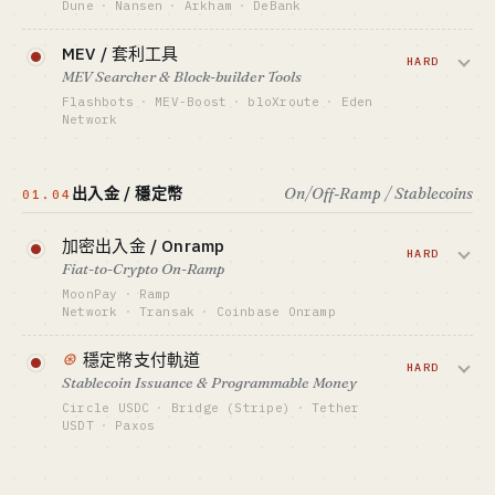
Dune
·
Nansen
·
Arkham
·
DeBank
$400B+ 累計
GTM · SALES MOTION
把鏈上原始事件做成 dashboard / 錢包標籤
最適合 · BEST FIT
代幣激勵 + DeFi 大 V 發聲
MEV / 套利工具
Crypto-native + 資本側
/ 資金流追蹤賣給交易員、機構和合規。
HARD
標竿 · BENCHMARK
MEV Searcher & Block-builder Tools
Dune 已 $1B 估值，但賽道還在擴。
Ethena ~$100M 收入/12 個月 · Pendle TVL
Flashbots
·
MEV-Boost
·
bloXroute
·
Eden
$5B+
Network
資金底線 · CAPITAL
最適合 · BEST FIT
$200K-2M
黑暗森林金融的賣鏟人：給套利搜索員賣
DeFi 量化老炮 + 資本側 only
區塊構造器、relayer、私有 mempool。
GTM · SALES MOTION
出入金 / 穩定幣
On/Off-Ramp / Stablecoins
01.04
免費 dashboard SEO + 分析師社群
技術門檻極高，但贏家通吃。
標竿 · BENCHMARK
Dune $1B 估值 · Nansen $750M 估值
加密出入金 / Onramp
資金底線 · CAPITAL
HARD
$1M-10M
Fiat-to-Crypto On-Ramp
最適合 · BEST FIT
數據工程師 + Crypto-native
GTM · SALES MOTION
MoonPay
·
Ramp
搜索員社群直簽 + 驗證者合作
Network
·
Transak
·
Coinbase Onramp
標竿 · BENCHMARK
把法幣變成鏈上資產的高速公路。
⊛
Flashbots ~$300M 估值 · 80%+ Eth 區塊經
穩定幣支付軌道
MoonPay $3.4B 估值看著誘人，但每個國
HARD
其 relayer（估）
Stablecoin Issuance & Programmable Money
家都要 MSB / VASP 牌照，是 crypto 裡最
最適合 · BEST FIT
Circle USDC
·
Bridge (Stripe)
·
Tether
貴的合規生意。
底層協議 / MEV 量化 only
USDT
·
Paxos
GENIUS Act 通過後穩定幣變成『正經金
資金底線 · CAPITAL
$5M+ / 多國牌照
融』，跨境 B2B 支付從 SWIFT 搬到鏈