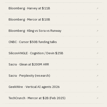
Bloomberg · Harvey at $11B
↗
Bloomberg · Mercor at $10B
↗
Bloomberg · Kling vs Sora vs Runway
↗
CNBC · Cursor $50B funding talks
↗
SiliconANGLE · Cognition / Devin $25B
↗
Sacra · Glean at $200M ARR
↗
Sacra · Perplexity (research)
↗
GeekWire · Vertical AI agents 2026
↗
TechCrunch · Mercor at $2B (Feb 2025)
↗