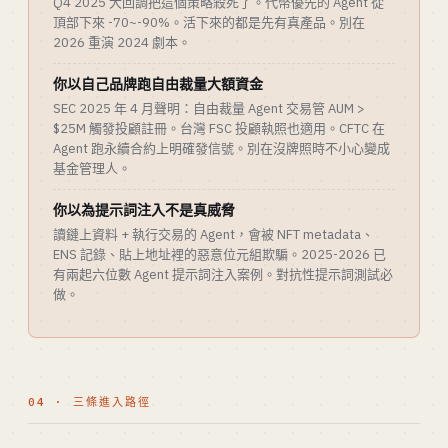
Q4 2025 大回調把這個策略殺死了。代幣優先的 Agent 從
頂部下來 -70~-90%。活下來的都是先有真產品。別在
2026 重演 2024 劇本。
你以自己品牌跑自由裁量大額資金
SEC 2025 年 4 月聲明：自由裁量 Agent 交易管 AUM >
$25M 觸發投顧註冊。台灣 FSC 投顧執照也適用。CFTC 在
Agent 跑永續合約上明確發信號。別在沒牌照時不小心變成
基金管理人。
你以為提示詞注入不是真威脅
讀鏈上資料 + 執行交易的 Agent，會被 NFT metadata、
ENS 記錄、貼上地址裡的惡意位元組欺騙。2025-2026 已
有兩起六位數 Agent 提示詞注入案例。對抗性提示詞測試必
做。
04 · 三條進入路徑