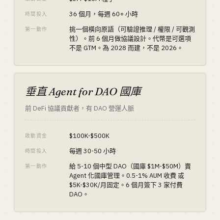
36 個月，每週 60+ 小時
時間投入
挑一個橫向原語（可驗證推理 / 權限 / 可觀測
第一動作
性）。前 6 個月做協議設計。代幣是可選項
不是 GTM。為 2028 而建，不是 2026。
垂直 Agent for DAO 國庫
前 DeFi 協議貢獻者，有 DAO 營運人脈
$100K-$500K
啟動資金
每週 30-50 小時
時間投入
給 5-10 個中型 DAO（國庫 $1M-$50M）賣
第一動作
Agent 化國庫管理。0.5-1% AUM 收費 或
$5K-$30K/月固定。6 個月簽下 3 家付費
DAO。