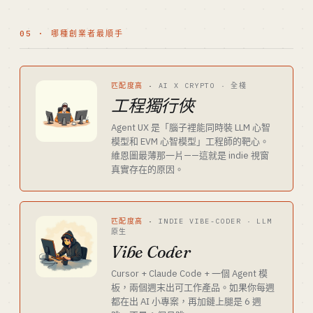
05 · 哪種創業者最順手
匹配度高
·
AI X CRYPTO · 全棧
工程獨行俠
Agent UX 是「腦子裡能同時裝 LLM 心智
模型和 EVM 心智模型」工程師的靶心。
維恩圖最薄那一片——這就是 indie 視窗
真實存在的原因。
匹配度高
·
INDIE VIBE-CODER · LLM
原生
Vibe Coder
Cursor + Claude Code + 一個 Agent 模
板，兩個週末出可工作產品。如果你每週
都在出 AI 小專案，再加鏈上腿是 6 週