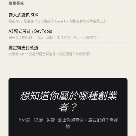
相關賽道
嵌入式錢包 SDK
錢包 SDK 是基底。任何嚴肅的 Agent UX 都跑在智能帳戶權限之上。
AI 程式設計 / DevTools
同一套工程肌肉——Agent 迴圈、工具呼叫、Eval。高度交叉。
穩定幣支付軌道
大部分 Agent 交易用穩定幣結算。軌道層是下游相關層。
想知道你屬於哪種創業
者？
5 分鐘 · 12 題 · 免費 · 測出你的畫像 + 最匹配的 3 條賽
道