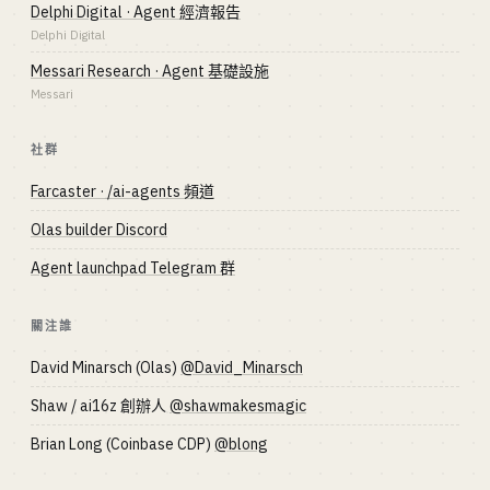
Delphi Digital · Agent 經濟報告
Delphi Digital
Messari Research · Agent 基礎設施
Messari
社群
Farcaster · /ai-agents 頻道
Olas builder Discord
Agent launchpad Telegram 群
關注誰
David Minarsch (Olas)
@David_Minarsch
Shaw / ai16z 創辦人
@shawmakesmagic
Brian Long (Coinbase CDP)
@blong