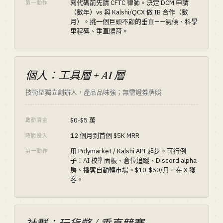
寫代碼前先請 CFTC 律師。決定 DCM 申請
第一動作
（數年）vs 與 Kalshi/QCX 做 IB 合作（數
月）。挑一個巨頭不顧的垂直——氣候、科學
里程碑、垂直體育。
個人：工具層 + AI 層
技術型獨立創辦人，產品品味強；無需證券牌照
$0-$5 萬
啟動資金
12 個月到首個 $5K MRR
時間投入
用 Polymarket / Kalshi API 起步。可行例
第一動作
子：AI 校準面板、倉位追蹤、Discord alpha
房、播客自動轉市場。$10-$50/月。在 X 獲
客。