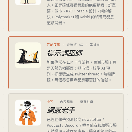
人，正是這條賽道獎勵的疤痕組織：訂單
簿、做市、KYC、oracle 設計、糾紛解
決。Polymarket 和 Kalshi 的領導層都是
這類背景。
匹配度高
·
非技術 AI · 工具層
提示詞巫師
如果你常在 LLM 工作流裡，預測市場工具
是天然的相鄰面：抓市場、校準 AI 預
測、把開獎生成 Twitter thread。無需牌
照，每個零售用戶都想要更好的信號。
中等
·
內容驅動 · 垂直社群
網感老手
已經在做帶預測傾向 newsletter /
Podcast / Discord？垂直競賽和精選市場
天然變現。社群是產品，撮合引擎是租來