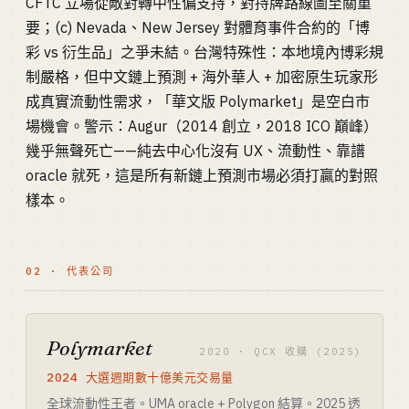
CFTC 立場從敵對轉中性偏支持，對持牌路線圖至關重
要；(c) Nevada、New Jersey 對體育事件合約的「博
彩 vs 衍生品」之爭未結。台灣特殊性：本地境內博彩規
制嚴格，但中文鏈上預測 + 海外華人 + 加密原生玩家形
成真實流動性需求，「華文版 Polymarket」是空白市
場機會。警示：Augur（2014 創立，2018 ICO 巔峰）
幾乎無聲死亡——純去中心化沒有 UX、流動性、靠譜
oracle 就死，這是所有新鏈上預測市場必須打贏的對照
樣本。
02 · 代表公司
Polymarket
2020 · QCX 收購 (2025)
2024 大選週期數十億美元交易量
全球流動性王者。UMA oracle + Polygon 結算。2025 透