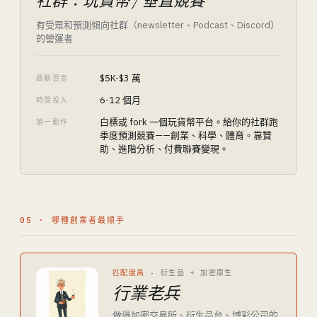
社群：玩貨幣 / 垂直競賽
有受眾和預測傾向社群（newsletter、Podcast、Discord）
的營運者
$5K-$3 萬
啟動資金
6-12 個月
時間投入
白標或 fork 一個玩貨幣平台。給你的社群跑
第一動作
季度預測競賽——創業、科學、體育。靠贊
助、進階分析、付費聯賽變現。
05 · 哪種創業者最順手
匹配度高
·
衍生品 + 加密原生
行業老兵
做過加密交易所、衍生品台、博彩公司的