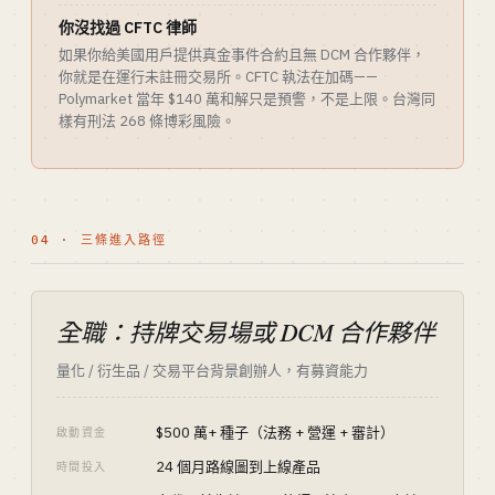
你沒找過 CFTC 律師
如果你給美國用戶提供真金事件合約且無 DCM 合作夥伴，
你就是在運行未註冊交易所。CFTC 執法在加碼——
Polymarket 當年 $140 萬和解只是預警，不是上限。台灣同
樣有刑法 268 條博彩風險。
04 · 三條進入路徑
全職：持牌交易場或 DCM 合作夥伴
量化 / 衍生品 / 交易平台背景創辦人，有募資能力
$500 萬+ 種子（法務 + 營運 + 審計）
啟動資金
24 個月路線圖到上線產品
時間投入