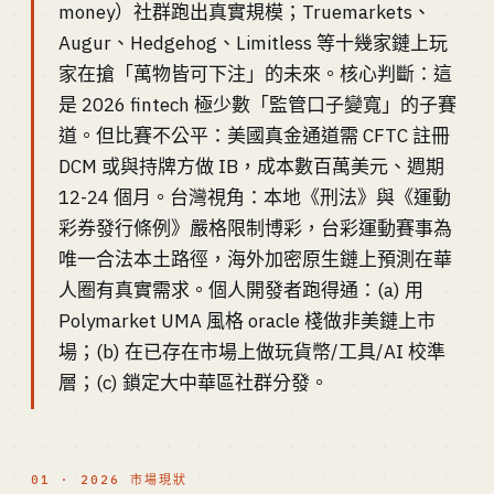
money）社群跑出真實規模；Truemarkets、
Augur、Hedgehog、Limitless 等十幾家鏈上玩
家在搶「萬物皆可下注」的未來。核心判斷：這
是 2026 fintech 極少數「監管口子變寬」的子賽
道。但比賽不公平：美國真金通道需 CFTC 註冊
DCM 或與持牌方做 IB，成本數百萬美元、週期
12-24 個月。台灣視角：本地《刑法》與《運動
彩券發行條例》嚴格限制博彩，台彩運動賽事為
唯一合法本土路徑，海外加密原生鏈上預測在華
人圈有真實需求。個人開發者跑得通：(a) 用
Polymarket UMA 風格 oracle 棧做非美鏈上市
場；(b) 在已存在市場上做玩貨幣/工具/AI 校準
層；(c) 鎖定大中華區社群分發。
01 · 2026 市場現狀