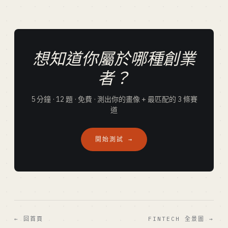
想知道你屬於哪種創業
者？
5 分鐘 · 12 題 · 免費 · 測出你的畫像 + 最匹配的 3 條賽
道
開始測試 →
← 回首頁
FINTECH 全景圖 →