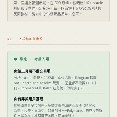
第一個鏈上預測市場。在 ICO 巔峰，被糟糕 UX、oracle
糾紛和流動性不足拖垮。每一個新鏈上玩家必須超越的
反面教材：純去中心化沒產品品味，必死。
03 · 入場前的紅綠燈
🟢 綠燈 · 考慮入場
你做工具層不做交易場
分析、alpha 發現、AI 校準、倉位追蹤、Telegram 提醒
bot、share-and-resolve 競賽——這些都不需要 CFTC 註
冊。Polymarket 和 Kalshi 扛監管，你賣鏟子。
你有非美用戶基礎
加密原生真金市場在大多數非美司法轄區合法（須 KYC）。
歐盟、拉美、東南亞、非洲部分——Polymarket 的成長告訴
你市場存在。地理屏蔽美國，面向全球。