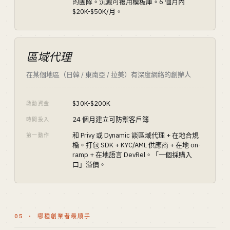
的團隊。沉澱可複用模板庫。6 個月內
$20K-$50K/月。
區域代理
在某個地區（日韓 / 東南亞 / 拉美）有深度網絡的創辦人
$30K-$200K
啟動資金
24 個月建立可防禦客戶簿
時間投入
和 Privy 或 Dynamic 談區域代理 + 在地合規
第一動作
橋。打包 SDK + KYC/AML 供應商 + 在地 on-
ramp + 在地語言 DevRel。「一個採購入
口」溢價。
05 · 哪種創業者最順手