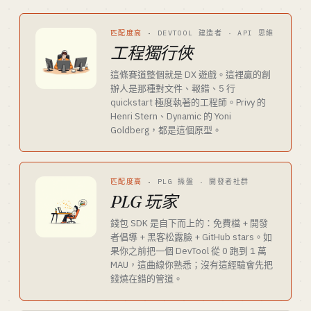
匹配度高
·
DEVTOOL 建造者 · API 思維
工程獨行俠
這條賽道整個就是 DX 遊戲。這裡贏的創
辦人是那種對文件、報錯、5 行
quickstart 極度執著的工程師。Privy 的
Henri Stern、Dynamic 的 Yoni
Goldberg，都是這個原型。
匹配度高
·
PLG 操盤 · 開發者社群
PLG 玩家
錢包 SDK 是自下而上的：免費檔 + 開發
者倡導 + 黑客松露臉 + GitHub stars。如
果你之前把一個 DevTool 從 0 跑到 1 萬
MAU，這曲線你熟悉；沒有這經驗會先把
錢燒在錯的管道。