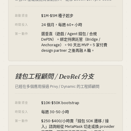
$1M-$5M 種子起步
啟動資金
24 個月，每週 60+ 小時
時間投入
選垂直（遊戲 / Agent 錢包 / 合規
第一動作
DePIN）。綁定持牌託管（Bridge /
Anchorage）。90 天出 MVP。5 家付費
design partner 之後再融 A 輪。
錢包工程顧問 / DevRel 分支
已經在多個應用接過 Privy / Dynamic 的工程師顧問
$10K-$50K bootstrap
啟動資金
每週 30-50 小時
時間投入
$250-$400/小時賣「錢包 SDK 遷移 / 接
第一動作
入」諮詢給從 MetaMask 切走或換 provider