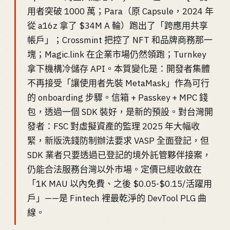
用者突破 1000 萬；Para（原 Capsule，2024 年
從 a16z 拿了 $34M A 輪）跑出了「跨應用共享
帳戶」；Crossmint 把控了 NFT 和品牌商務那一
塊；Magic.link 在企業市場仍然領跑；Turnkey
拿下機構冷儲存 API。本質變化是：開發者集體
不再接受「讓使用者先裝 MetaMask」作為可行
的 onboarding 步驟。信箱 + Passkey + MPC 錢
包，透過一個 SDK 裝好，是新的預設。對台灣開
發者：FSC 對虛擬資產的監理 2025 年大幅收
緊，新版洗錢防制辦法要求 VASP 全面登記，但
SDK 業者只要透過已登記的境外託管夥伴接案，
仍能合法服務台灣以外市場。定價已經收斂在
「1K MAU 以內免費、之後 $0.05-$0.15/活躍用
戶」——是 Fintech 裡最乾淨的 DevTool PLG 曲
線。