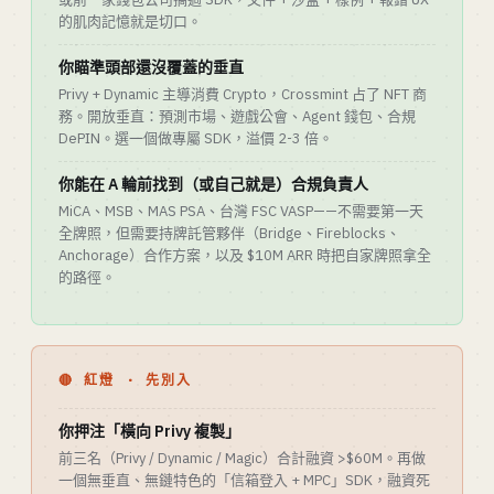
的肌肉記憶就是切口。
你瞄準頭部還沒覆蓋的垂直
Privy + Dynamic 主導消費 Crypto，Crossmint 占了 NFT 商
務。開放垂直：預測市場、遊戲公會、Agent 錢包、合規
DePIN。選一個做專屬 SDK，溢價 2-3 倍。
你能在 A 輪前找到（或自己就是）合規負責人
MiCA、MSB、MAS PSA、台灣 FSC VASP——不需要第一天
全牌照，但需要持牌託管夥伴（Bridge、Fireblocks、
Anchorage）合作方案，以及 $10M ARR 時把自家牌照拿全
的路徑。
🔴 紅燈 · 先別入
你押注「橫向 Privy 複製」
前三名（Privy / Dynamic / Magic）合計融資 >$60M。再做
一個無垂直、無鏈特色的「信箱登入 + MPC」SDK，融資死