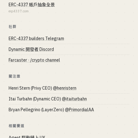
ERC-4337 帳戶抽象全景
eip4337.com
社群
ERC-4337 builders Telegram
Dynamic 開發者 Discord
Farcaster · /crypto channel
關注誰
Henri Stern (Privy CEO)
@henristern
Itai Turbahn (Dynamic CEO)
@itaiturbahn
Bryan Pellegrino (LayerZero)
@PrimordialAA
相關賽道
Agent 驅動鏈上 UX