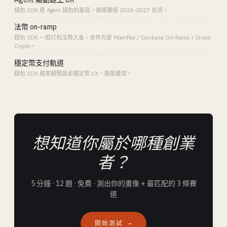
錢包 SDK 是 Agent 錢包的基底。兩條賽道 2026-2027 合流。
法幣 on-ramp
錢包 SDK 一般打包法幣入金，合作方是 MoonPay / Coinbase On-Ramp / Stripe
Crypto。
穩定幣支付軌道
錢包 SDK 越來越預設走穩定幣 UX，兩層疊加。
想知道你屬於哪種創業
者？
5 分鐘 · 12 題 · 免費 · 測出你的畫像 + 最匹配的 3 條賽
道
開始測試 →