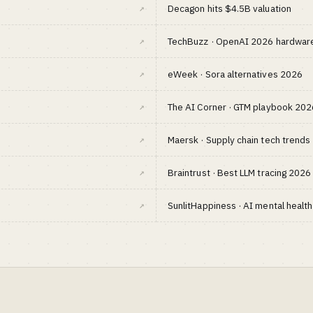
↗
Decagon hits $4.5B valuation
↗
TechBuzz · OpenAI 2026 hardware
↗
eWeek · Sora alternatives 2026
↗
The AI Corner · GTM playbook 202
↗
Maersk · Supply chain tech trend
↗
Braintrust · Best LLM tracing 2026
↗
SunlitHappiness · AI mental healt