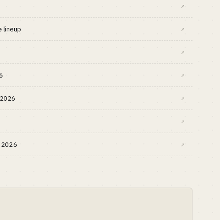
↗
 lineup
↗
↗
6
↗
s 2026
↗
↗
h 2026
↗