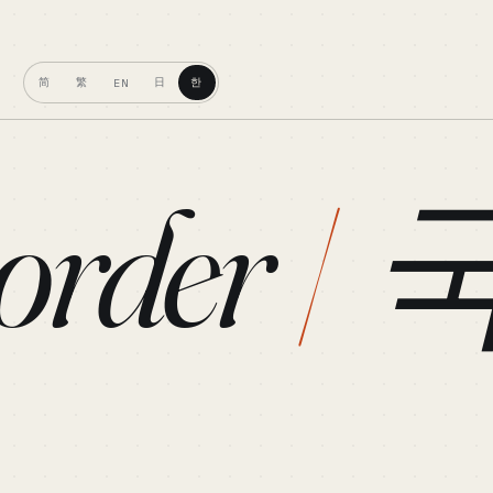
简
繁
日
한
EN
order
/