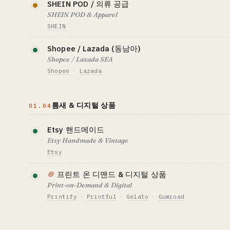
SHEIN POD / 의류 공급
$1.5-15K
쇼트 비디오 + 라
드 모드에서는 공급은 셀러, 운영은 플랫폼이 담당하는
드롭쉬핑
SHEIN POD & Apparel
SHEIN
벤치마크 · BENCHMARK
잘 맞는 사람 · B
필요 자금 기준선 · CAPITAL
GTM · 판매 방식
TikTok Shop GMV 목표 $20B
네트워크 감각이 좋
$7K+ (자본보다 공급망 능력 중요)
상품 공급 → 플랫
패스트 패션 플랫폼으로, 유연한 공급망과 AI 보충이 
(2024)
합 (지금 가장 확
요
Shopee / Lazada (동남아)
려면 샘플링 능력과 디자이너 인맥이 꼭 필요합니다.
창)
Shopee / Lazada SEA
벤치마크 · BENCHMARK
잘 맞는 사람 · B
Temu 2024 GMV $30B+
공급망에 강한 업계
Shopee
·
Lazada
필요 자금 기준선 · CAPITAL
자세히 보기 →
GTM · 판매 방
장의 업태 전환에
$70K+ (샘플링 + 디자인)
온보딩 + 데이터
동남아의 양대 플랫폼으로 AOV 는 낮지만 사용자 기반
벤치마크 · BENCHMARK
볼륨과 가성비 포지셔닝에 잘 맞습니다.
잘 맞는 사람 · B
자세히 보기 →
틈새 & 디지털 상품
SHEIN 2024 매출 $30B+
의류 공급망에 강
01.04
필요 자금 기준선 · CAPITAL
GTM · 판매 방식
$5-45K
현지화 리스팅 + 
Etsy 핸드메이드
Etsy Handmade & Vintage
벤치마크 · BENCHMARK
잘 맞는 사람 · B
Shopee 2024 GMV $98B+
디지털 노마드에게
Etsy
공장이 택하는 주류
수공예 · 디지털 다운로드 · 빈티지를 다루는 글로벌 마켓
⊛
프린트 온 디맨드 & 디지털 상품
러에게 친화적이고, AI 디자인을 활용하면 대량 등록도
Print-on-Demand & Digital
Printify
·
Printful
·
Gelato
·
Gumroad
필요 자금 기준선 · CAPITAL
GTM · 판매 방식
$1.5-15K
Etsy SEO + Pint
재고도 물류도 두지 않고, AI 가 만든 디자인을 티셔츠 ·
벤치마크 · BENCHMARK
인쇄하는 모델입니다. 순수 디지털 상품이라면 한계 비
잘 맞는 사람 · B