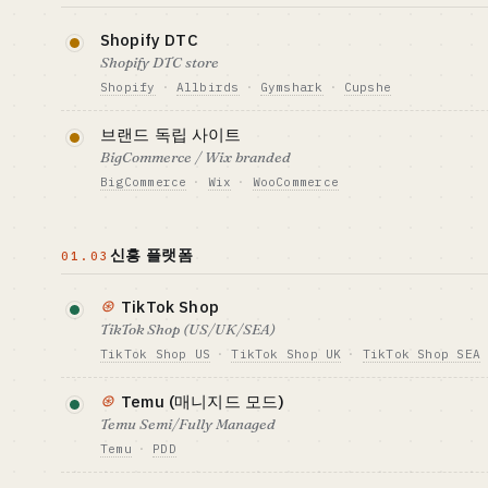
$1~10M 규모
의 베테랑에게 적
필요 자금 기준선 · CAPITAL
GTM · 판매 방식
$70K+ + 미국 법인
WFS 풀필먼트 +
Shopify DTC
Shopify DTC store
벤치마크 · BENCHMARK
잘 맞는 사람 · B
YoY 2 배 성장 (Amazon 보합 대비)
업계 경험자와 VC
Shopify
·
Allbirds
·
Gymshark
·
Cupshe
업자의 조합 · 1
사이트 구축은 쉽지만 트래픽 획득은 정말 잔혹한 영역입니
니다
브랜드 독립 사이트
Google · TikTok 광고와 인플루언서가 사실상 필수 세
BigCommerce / Wix branded
BigCommerce
·
Wix
·
WooCommerce
필요 자금 기준선 · CAPITAL
GTM · 판매 방
$15-150K (주로 광고비)
FB/IG/TikTok
Shopify 의 대안으로, 수제 비누나 아웃도어 같은 특정
벤치마크 · BENCHMARK
쪽이 더 잘 풀리기도 합니다.
잘 맞는 사람 · B
신흥 플랫폼
Shopify 머천트 2M+ · Cupshe 단일
디지털 노마드, 
01.03
스토어 $100M+
을 갖춘 네트워크 
필요 자금 기준선 · CAPITAL
GTM · 판매 방
$15-70K
SEO + 인플루언
⊛
TikTok Shop
TikTok Shop (US/UK/SEA)
벤치마크 · BENCHMARK
잘 맞는 사람 · B
BigCommerce 머천트 60K+
브랜드 운영 경험
TikTok Shop US
·
TikTok Shop UK
·
TikTok Shop SEA
자
2024 년 미국에서 런칭했고, 콘텐츠 · 쇼트 비디오 ·
⊛
Temu (매니지드 모드)
로 굴러갑니다. 기회의 창은 열려 있고, 1 인이 시작하
Temu Semi/Fully Managed
이 낮습니다.
Temu
·
PDD
필요 자금 기준선 · CAPITAL
GTM · 판매 방식
Pinduoduo 의 해외판으로, 초저가 포지셔닝을 내세웁