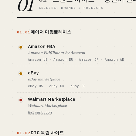
01
SELLERS, BRANDS & PRODUCTS
메이저 마켓플레이스
01.01
Amazon FBA
Amazon Fulfillment by Amazon
Amazon US
·
Amazon EU
·
Amazon JP
·
Amazon AE
북미의 주전장으로, 진입 장벽도 자금 회수 주기도 모두
eBay
재고 자금과 선품 판단력을 갖춘 셀러에게 적합합니다.
eBay marketplace
eBay US
·
eBay UK
·
eBay DE
필요 자금 기준선 · CAPITAL
GTM · 판매 방
$15-150K (재고 + 광고)
리스팅 최적화 + P
오래된 플랫폼이지만 중고 · 수집품 · 산업용품 틈새에
Walmart Marketplace
벤치마크 · BENCHMARK
화가 가능합니다. 경쟁은 덜한 편이지만 트래픽 성장 
잘 맞는 사람 · B
Walmart Marketplace
Anker — 북미 최상위 중국계 셀러
공급망에 강한 업
일 SKU 돌파를 
Walmart.com
필요 자금 기준선 · CAPITAL
GTM · 판매 방
$7-70K
SEO + 재구매 고
심사가 엄격해서 미국 법인이나 해당 서류가 필수입니
벤치마크 · BENCHMARK
진입 장벽도 모두 높은 편입니다.
잘 맞는 사람 · B
DTC 독립 사이트
중국 상위 셀러 기준 연간 GMV
디지털 노마드, 
01.02