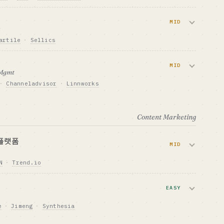
k Shop 셀러가 히트 상품을 찾는 과정을 지원합니다. 사
 의향도 강한 영역입니다.
MID
n
artile
·
Sellics
PITAL
GTM · 판매 방식
구독 $30-100/월 + 제휴
최적화를 자동화합니다. ACV 와 리텐션은 높지만 영
K
잘 맞는 사람 · BEST FIT
MID
 Mgmt
50M+
PLG 성향의 개발자 / 1 인 개발자
·
Channeladvisor
·
Linnworks
PITAL
GTM · 판매 방식
중형 셀러 아웃바운드 + 채널
y · eBay 를 동시에 판매할 때의 재고 동기화와 주문 집계
K
은 중국계 SaaS 가 주류입니다.
잘 맞는 사람 · BEST FIT
Content Marketing
Amazon ads 경험이 있는 1 인 개발
자 · 베테랑에게 적합
PITAL
GTM · 판매 방식
구독 + 채널
 플랫폼
MID
K
잘 맞는 사람 · BEST FIT
u 각 100K+ 셀
1 인 개발자 + 업계 경험이 두터운 분
N
·
Trend.io
이터와 인플루언서를 한꺼번에 확보하도록 돕습니
 붐으로 이 영역이 다시 달아오르고 있습니다.
EASY
e
·
Jimeng
·
Synthesia
PITAL
GTM · 판매 방식
마켓플레이스 + 테이크 레이트
체해 TikTok · Reels 의 커머스 쇼트 비디오를