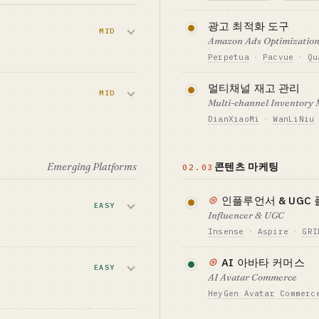
합
리
Amazon 과 TikTo
 광고
광고 최적화 도구
MID
용자 기반이 크고 지불
Amazon Ads Optimizatio
EST FIT
 자금을 확보한 창
Perpetua
·
Pacvue
·
Qu
필요 자금 기준선 · CA
 인은 진입이 어렵습
$70K-400K
다. FB ·
PPC 입찰과 키워드 
멀티채널 재고 관리
트입니다.
MID
벤치마크 · BENCHMAR
업 사이클이 깁니다.
Multi-channel Inventory
Helium 10 추정 ARR $
DianXiaoMi
·
WanLiNiu
식
필요 자금 기준선 · CA
자세히 보기 →
 광고 + 이메일 재구매
$150K-700K
 틈새는 오히려 이
Amazon · Shopif
EST FIT
벤치마크 · BENCHMAR
를 담당합니다. 이 영역
Emerging Platforms
콘텐츠 마케팅
또는 유료 획득 스킬
Pacvue 가치 $1B+
02.03
감각이 좋은 1 인
식
필요 자금 기준선 · CA
서 + 콘텐츠
$150K-700K
⊛
인플루언서 & UGC
EASY
Influencer & UGC
EST FIT
벤치마크 · BENCHMAR
이 있는 업계 경험
DianXiaoMi / WanLiNi
Insense
·
Aspire
·
GRI
러
 라이브의 삼위일체
셀러가 UGC 크리에
⊛
AI 아바타 커머스
기에도 진입 장벽
EASY
다. TikTok Shop
AI Avatar Commerce
HeyGen Avatar Commerc
필요 자금 기준선 · CA
$150K-700K
니다. 세미 매니지
실연자를 AI 아바타로 대