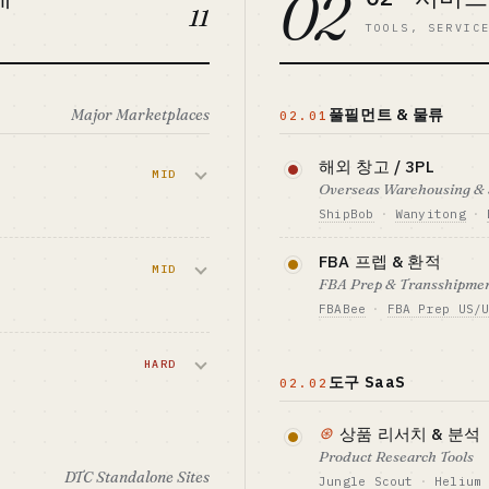
02
11
TOOLS, SERVIC
Major Marketplaces
풀필먼트 & 물류
02.01
해외 창고 / 3PL
MID
Overseas Warehousing &
ShipBob
·
Wanyitong
·
 짧지 않습니다.
자산도 운영도 무거운
FBA 프렙 & 환적
MID
의 확장이 수요를 끌
FBA Prep & Transshipme
FBABee
·
FBA Prep US/
식
필요 자금 기준선 · CA
PC + 리뷰 축적
$1.5M+ (창고 + 설비)
서는 여전히 차별
셀러에게 라벨링 · 포
속도는 느립니다.
EST FIT
HARD
벤치마크 · BENCHMAR
작할 수 있으며, 평판
도구 SaaS
계 경험자, 또는 단
ShipBob 고객 7000+
02.02
노리는 디지털 노마드
식
필요 자금 기준선 · CA
객
$70K-400K
⊛
상품 리서치 & 분석
다. 업사이드도
Product Research Tools
EST FIT
벤치마크 · BENCHMAR
DTC Standalone Sites
또는 특정 카테고리
중소형 FBA 프렙은 월간
Jungle Scout
·
Helium