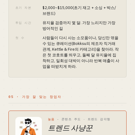
$2,000~$15,000(초기 재고 + 소싱 + 박스/
초기 자본
브랜드)
유지율 검증까지 몇 달. 가장 느리지만 가장
투입 시간
방어적인 길
사람들이 다시 사는 소모품이나, 당신만 엮을
첫 수
수 있는 큐레이션(Bokksu의 제조자 직거래
관계, Kettle & Fire의 카테고리)을 찾아라. 작
은 첫 코호트를 띄우고, 둘째 달 유지율에 집
착하고, 일회성 대박이 아니라 반복 매출이 사
업을 떠받치게 하라.
05 · 가장 잘 맞는 창업자
높음
·
콘텐츠 주도 · 트렌드 감각형
트렌드 사냥꾼