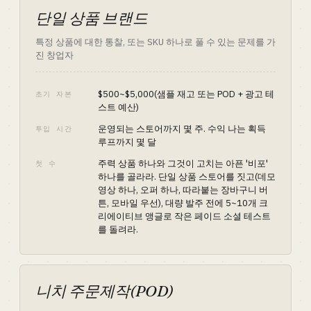
단일 상품 브랜드
특정 상품에 대한 통찰, 또는 SKU 하나로 풀 수 있는 문제를 가
진 창업자
$500~$5,000(샘플 재고 또는 POD + 광고 테
초기 자본
스트 예산)
운영되는 스토어까지 몇 주. 수익 나는 획득
투입 시간
루프까지 몇 달
주력 상품 하나와 그것이 고치는 아픈 '비포'
첫 수
하나를 골라라. 단일 상품 스토어를 짓고(데모
영상 하나, 오퍼 하나, 따라붙는 장바구니 버
튼, 모바일 우선), 대량 발주 전에 5~10개 크
리에이티브 앵글로 작은 페이드 소셜 테스트
를 돌려라.
니치 주문제작(POD)