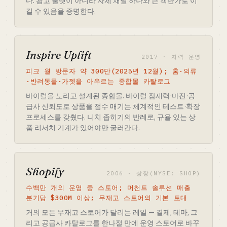
다. 광고 룰렛이 아니라 자체 채널 하나와 큰 객단가로 이
길 수 있음을 증명한다.
Inspire Uplift
2017 · 자력 운영
피크 월 방문자 약 300만(2025년 12월); 홈·의류
·반려동물·가젯을 아우르는 종합몰 카탈로그
바이럴을 노리고 설계된 종합몰. 바이럴 잠재력·마진·공
급사 신뢰도로 상품을 점수 매기는 체계적인 테스트·확장
프로세스를 갖췄다. 니치 좁히기의 반례로, 규율 있는 상
품 리서치 기계가 있어야만 굴러간다.
Shopify
2006 · 상장(NYSE: SHOP)
수백만 개의 운영 중 스토어; 머천트 솔루션 매출
분기당 $300M 이상; 무재고 스토어의 기본 토대
거의 모든 무재고 스토어가 달리는 레일 — 결제, 테마, 그
리고 공급사 카탈로그를 한나절 만에 운영 스토어로 바꾸