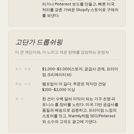
리거나 Pinterest 보드를 만들고, 빠른 미국
처리를 갖춘 가벼운 Shopify 스토어로 구매자
를 보낸다.
고단가 드롭쉬핑
더 큰 객단가와, 더 느리고 적은 판매를 감당하는 운영자
$1,000~$3,000(스토어, 공급사 관계, 프리미
초기 자본
엄 크리에이티브)
램프업이 더 길다; 주문은 적지만 건당
투입 시간
$200~$2,000 이상
한 건이 수백 달러 이익이 되는 가구·조명·피
첫 수
트니스·홈 장비를 노린다. 미국 기반 공급사를
품질과 배송으로 검증하고, 프리미엄 느낌의
스토어를 짓고, Warmly처럼 SEO/Pinterest
와 소수의 고의도 광고에 기댄다.