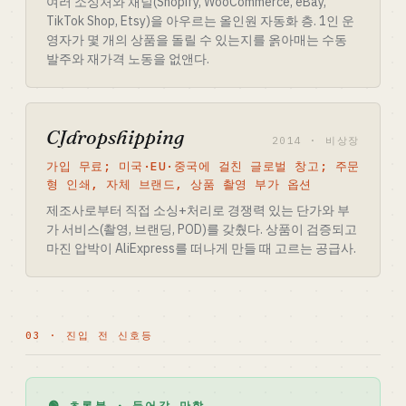
여러 소싱처와 채널(Shopify, WooCommerce, eBay,
TikTok Shop, Etsy)을 아우르는 올인원 자동화 층. 1인 운
영자가 몇 개의 상품을 돌릴 수 있는지를 옭아매는 수동
발주와 재가격 노동을 없앤다.
CJdropshipping
2014 · 비상장
가입 무료; 미국·EU·중국에 걸친 글로벌 창고; 주문
형 인쇄, 자체 브랜드, 상품 촬영 부가 옵션
제조사로부터 직접 소싱+처리로 경쟁력 있는 단가와 부
가 서비스(촬영, 브랜딩, POD)를 갖췄다. 상품이 검증되고
마진 압박이 AliExpress를 떠나게 만들 때 고르는 공급사.
03 · 진입 전 신호등
🟢 초록불 · 들어갈 만함