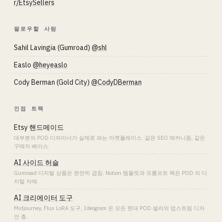
r/EtsySellers
팔로우할 사람
Sahil Lavingia (Gumroad)
@shl
Easlo
@heyeaslo
Cody Berman (Gold City)
@CodyDBerman
인접 트랙
Etsy 핸드메이드
대부분의 POD 디자이너가 실제로 파는 마켓플레이스. 같은 SEO 매커니즘, 같은
구매자 베이스.
AI 사이드 허슬
Gumroad 디지털 상품은 완전히 겹침. Notion 템플릿과 프롬프트 팩은 POD 의 디
지털 자매.
AI 크리에이터 도구
Midjourney, Flux LoRA 도구, Ideogram 은 모든 현대 POD 셀러의 업스트림 디자
인 층.