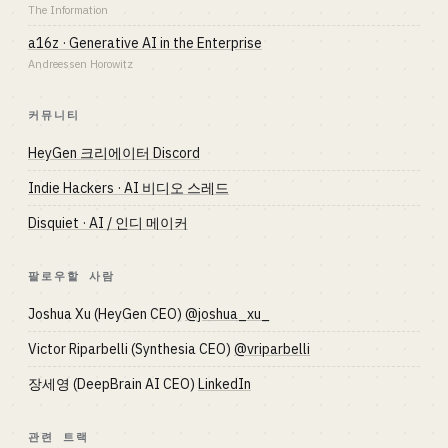
The Information
a16z · Generative AI in the Enterprise
Andreessen Horowitz
커뮤니티
HeyGen 크리에이터 Discord
Indie Hackers · AI 비디오 스레드
Disquiet · AI / 인디 메이커
팔로우할 사람
Joshua Xu (HeyGen CEO)
@joshua_xu_
Victor Riparbelli (Synthesia CEO)
@vriparbelli
장세영 (DeepBrain AI CEO)
LinkedIn
관련 트랙