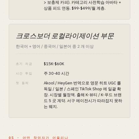
> 보충제 카피). 카테고리 사전학습 아바타 +
상품 피드 연동. $99-$499/월 계층.
크로스보더 로컬라이제이션 부문
한국어 + 영어 / 중국어 / 일본어 중 2 개 이상
$15K-$60K
초기 자금
주 30-40 시간
시간 투입
Akool / HeyGen 번역으로 영문 히트 UGC 를
첫 동작
독일 / 일본 / 스페인 TikTok Shop 에 일괄 확
장. 시장별 월정액. 출해 K-뷰티 / K-푸드 브랜
드 5 곳 계약. 서구 에이전시가 따라잡지 못하
는 웨지.
05 · 어떤 창업자가 어울리나