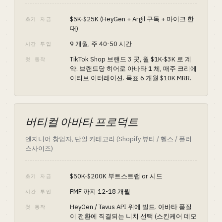
$5K-$25K (HeyGen + Argil 구독 + 마이크 한
초기 자금
대)
9 개월, 주 40-50 시간
시간 투입
TikTok Shop 브랜드 3 곳, 월 $1K-$3K 로 계
첫 동작
약. 브랜드당 히어로 아바타 1 체, 매주 크리에
이티브 이터레이션. 목표 6 개월 $10K MRR.
버티컬 아바타 프로덕트
엔지니어 창업자, 단일 카테고리 (Shopify 뷰티 / 헬스 / 플러
스사이즈)
$50K-$200K 부트스트랩 or 시드
초기 자금
PMF 까지 12-18 개월
시간 투입
HeyGen / Tavus API 위에 빌드. 아바타 품질
첫 동작
이 전환에 직결되는 니치 선택 (스킨케어 데모