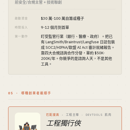
前安全/合規主管 + 技術聯創
$30 萬-100 萬自籌或種子
啟動資金
9-12 個月到首單
時間投入
盯受監管行業（銀行、醫療、政府）。把已
第一動作
有 LangSmith/Braintrust/Langfuse 日誌包裝
成 SOC2/HIPAA/歐盟 AI Act 審計就緒報告。
靠四大合規諮詢合作分發，單約 $50K-
200K/年。你競爭的是諮詢人天，不是其他
工具。
05 · 哪種創業者最順手
匹配度高
·
工程主導 · DEVTOOLS 肌肉
工程獨行俠