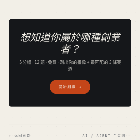
想知道你屬於哪種創業
者？
5 分鐘 · 12 題 · 免費 · 測出你的畫像 + 最匹配的 3 條賽
道
開始測驗 →
← 返回首頁
AI / AGENT 全景圖 →