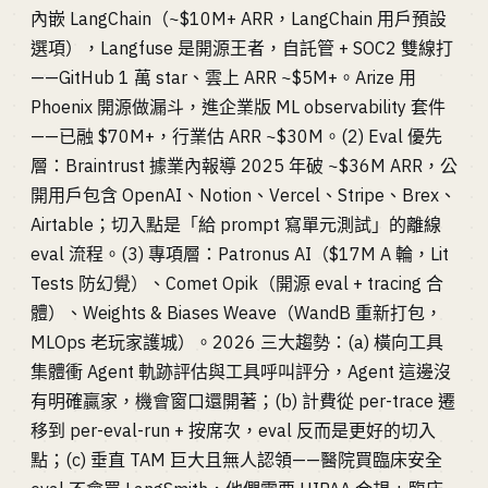
內嵌 LangChain（~$10M+ ARR，LangChain 用戶預設
選項），Langfuse 是開源王者，自託管 + SOC2 雙線打
——GitHub 1 萬 star、雲上 ARR ~$5M+。Arize 用
Phoenix 開源做漏斗，進企業版 ML observability 套件
——已融 $70M+，行業估 ARR ~$30M。(2) Eval 優先
層：Braintrust 據業內報導 2025 年破 ~$36M ARR，公
開用戶包含 OpenAI、Notion、Vercel、Stripe、Brex、
Airtable；切入點是「給 prompt 寫單元測試」的離線
eval 流程。(3) 專項層：Patronus AI（$17M A 輪，Lit
Tests 防幻覺）、Comet Opik（開源 eval + tracing 合
體）、Weights & Biases Weave（WandB 重新打包，
MLOps 老玩家護城）。2026 三大趨勢：(a) 橫向工具
集體衝 Agent 軌跡評估與工具呼叫評分，Agent 這邊沒
有明確贏家，機會窗口還開著；(b) 計費從 per-trace 遷
移到 per-eval-run + 按席次，eval 反而是更好的切入
點；(c) 垂直 TAM 巨大且無人認領——醫院買臨床安全