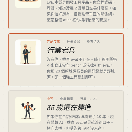
Eval 本質是開發工具產品。你寫程式碼、
埋點、知道凌晨 2 點爛日誌長什麼樣。如
果你恰好還有一個受監管垂直的關係網，
這是整個 atlas 裡你槓桿最高的賽道。
匹配度高
·
行業縱深 · 垂直切入
行業老兵
沒有你，垂直 eval 不存在。純工程團隊搭
不出臨床安全 bench 或法律引用 eval。
你那 20 個領域評審員的通訊錄就是護城
河，配一個強工程聯創即可。
中等
·
中年轉型 · 行業 → AI
35 歲還在建造
如果你在合規/臨床/法務做了 10 年，現
在想轉 AI，垂直 eval 是最乾淨的口子。
橫向太捲，但受監管 TAM 沒人占。