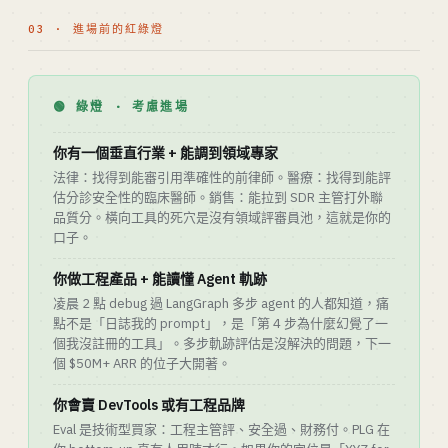
03 · 進場前的紅綠燈
🟢 綠燈 · 考慮進場
你有一個垂直行業 + 能調到領域專家
法律：找得到能審引用準確性的前律師。醫療：找得到能評
估分診安全性的臨床醫師。銷售：能拉到 SDR 主管打外聯
品質分。橫向工具的死穴是沒有領域評審員池，這就是你的
口子。
你做工程產品 + 能讀懂 Agent 軌跡
凌晨 2 點 debug 過 LangGraph 多步 agent 的人都知道，痛
點不是「日誌我的 prompt」，是「第 4 步為什麼幻覺了一
個我沒註冊的工具」。多步軌跡評估是沒解決的問題，下一
個 $50M+ ARR 的位子大開著。
你會賣 DevTools 或有工程品牌
Eval 是技術型買家：工程主管評、安全過、財務付。PLG 在