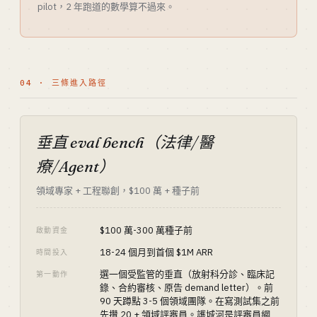
pilot，2 年跑道的數學算不過來。
04 · 三條進入路徑
垂直 eval bench（法律/醫
療/Agent）
領域專家 + 工程聯創，$100 萬 + 種子前
$100 萬-300 萬種子前
啟動資金
18-24 個月到首個 $1M ARR
時間投入
選一個受監管的垂直（放射科分診、臨床記
第一動作
錄、合約審核、原告 demand letter）。前
90 天蹲點 3-5 個領域團隊。在寫測試集之前
先攢 20 + 領域評審員。護城河是評審員網