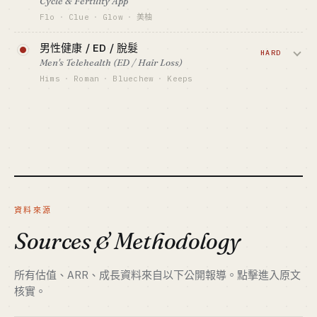
Cycle & Fertility App
資金底線 · CAPITAL
ARR（估）
$1M-20M（CPG 重資產）
Flo
·
Clue
·
Glow
·
美柚
最適合 · BEST FIT
GTM · SALES MOTION
經期 / 排卵 / 備孕追蹤 + AI 預測。Flo 全球
DTC 品牌操盤手 + 資本側
TikTok / IG + 零售上架
男性健康 / ED / 脫髮
3.8 億用戶、$200M+ ARR，但美國 Roe 後
HARD
標竿 · BENCHMARK
Men's Telehealth (ED / Hair Loss)
資料隱私是懸頂利劍。
Olipop $400M+ 營收 · Liquid IV（Unilever 收
Hims
·
Roman
·
Bluechew
·
Keeps
購）
資金底線 · CAPITAL
ED / 脫髮 / 焦慮遠距處方 + 月配藥。
最適合 · BEST FIT
$500K-5M
CPG 老炮 + 資本側 · 個人勿入
Hims 上市市值 $7B+，但本質是
GTM · SALES MOTION
performance marketing 公司不是醫療公
App Store ASO + 女性向 KOL
司。
標竿 · BENCHMARK
Flo $200M+ ARR · 全球 3.8 億用戶
資金底線 · CAPITAL
$3M-30M
最適合 · BEST FIT
資本側 + 隱私 / 合規專家
GTM · SALES MOTION
資料來源
Performance ads + 男性 KOL
Sources & Methodology
標竿 · BENCHMARK
Hims 上市 $7B+ 市值 · Ro $7B 估值
最適合 · BEST FIT
所有估值、ARR、成長資料來自以下公開報導。點擊進入原文
Performance marketer + 醫療合規
核實。