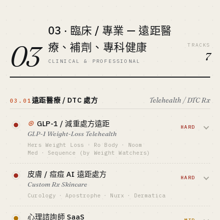
代謝優化。FDA 2024 OTC 批准讓品類爆
GTM · SALES MOTION
發，Levels 估值已 $300M+。
查看深度分析 →
DTC + 運動員代言 + 訂閱升級
03 · 臨床 / 專業 — 遠距醫
標竿 · BENCHMARK
資金底線 · CAPITAL
Oura 估值 $5B · Whoop $3.6B
$3M-30M
03
療、補劑、專科健康
TRACKS
最適合 · BEST FIT
GTM · SALES MOTION
7
硬體老炮 + 資本側 · 個人勿入
生物駭客 KOL + 訂閱 + Rx
CLINICAL & PROFESSIONAL
標竿 · BENCHMARK
Levels 估值 $300M+ · Nutrisense $30M+
ARR（估）
遠距醫療 / DTC 處方
Telehealth / DTC Rx
03.01
最適合 · BEST FIT
醫療 / 資本側 · FDA 合規重
⊛
GLP-1 / 減重處方遠距
HARD
查看深度分析 →
GLP-1 Weight-Loss Telehealth
Hers Weight Loss
·
Ro Body
·
Noom
Med
·
Sequence (by Weight Watchers)
透過遠距醫師開 Wegovy / Zepbound 處方
皮膚 / 痘痘 AI 遠距處方
+ 配藥。Hers GLP-1 單條線半年跑到
HARD
Custom Rx Skincare
$200M+ ARR — 2026 最大醫療賽道。但
Curology
·
Apostrophe
·
Nurx
·
Dermatica
FDA 複合藥監管隨時變天。
拍照 → 遠距皮膚科醫師開個性化處方膏
心理諮詢師 SaaS
資金底線 · CAPITAL