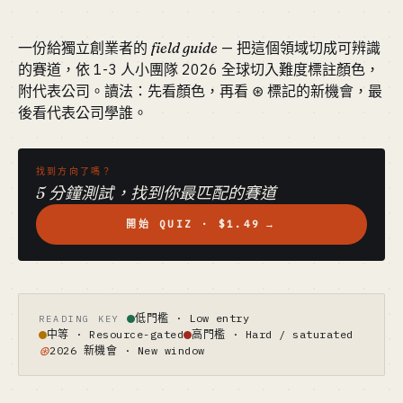
一份給獨立創業者的
field guide
— 把這個領域切成可辨識
的賽道，依 1-3 人小團隊 2026 全球切入難度標註顏色，
附代表公司。讀法：先看顏色，再看 ⊛ 標記的新機會，最
後看代表公司學誰。
找到方向了嗎？
5 分鐘測試，找到你最匹配的賽道
開始 QUIZ · $1.49
→
低門檻 · Low entry
READING KEY
中等 · Resource-gated
高門檻 · Hard / saturated
⊛
2026 新機會 · New window