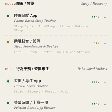
睡眠 / 恢復
Sleep / Recovery
01.02
收，證明窄眾權威比綜合型更難被複製。
GTM · SALES MOTION
App Store ASO + 名人代言
睡眠追蹤 App
資金底線 · CAPITAL
標竿 · BENCHMARK
EASY
$30K-200K
Calm $250M ARR · Headspace $200M+ ARR
Phone-Based Sleep Tracker
GTM · SALES MOTION
Sleep Cycle
·
AutoSleep
·
Pillow
·
Pokemon
最適合 · BEST FIT
創辦人 podcast + 內容飛輪
Sleep
資本側 only · 個人慎入
標竿 · BENCHMARK
靠手機麥克風 / 加速計追蹤睡眠 + 智慧鬧
Waking Up ~$50M ARR（估）· Ten Percent
助眠聲音 / 設備
鐘。AutoSleep 單人開發者從 App Store
MID
Happier
Sleep Soundscapes & Devices
做到 7 位數年收入，是 indie 經典模板。
最適合 · BEST FIT
Endel
·
Hatch
·
Loftie
·
Calm Sleep Stories
已有受眾的創作者 / 思想型
資金底線 · CAPITAL
AI 生成自適應聲景或專用鬧鐘硬體。Endel
$5K-50K
拿過 Grammy 提名，Hatch 賣到 $200M+
行為干預 / 習慣專注
Behavioral Nudges
01.03
GTM · SALES MOTION
年營收 — 軟硬兩條路都跑通。
App Store ASO + 長尾關鍵字
習慣 / 專注 App
標竿 · BENCHMARK
資金底線 · CAPITAL
EASY
AutoSleep ~$5M+ ARR（估）· Sleep Cycle 上
$100K-3M（硬體高）
Habit & Focus Tracker
市公司
GTM · SALES MOTION
Stoic
·
Streaks
·
Forest
·
Opal
最適合 · BEST FIT
DTC 網站 + 禮品季 KOL
Lifestyle indie / App Store 老手
習慣打卡 + 螢幕時間限制 + 番茄鐘。
螢幕時間 / 上癮干預
標竿 · BENCHMARK
Forest 單獨一個種樹點子做到 1 億次下
EASY
Hatch ~$200M+ 年營收 · Endel Grammy 提名
Friction-Based App Blocker
載，Streaks 是 App Store Editor's Choice