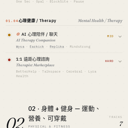
最適合 · BEST FIT
One Sec
·
Opal
·
BlockSite
·
Pause
常客。
DTC 品牌操盤手 / 音樂型創作者
在打開 IG / TikTok 前插入呼吸或延遲，把
資金底線 · CAPITAL
上癮摩擦化。One Sec 單人開發者從 0 到
$0-30K
心理健康 / Therapy
Mental Health / Therapy
01.04
$1M+ ARR 半年內，是 2024 indie 神話。
GTM · SALES MOTION
App Store + 自來水社媒
⊛
AI 心理陪伴 / 聊天
資金底線 · CAPITAL
MID
$0-20K
標竿 · BENCHMARK
AI Therapy Companion
Forest 1 億+ 下載 · Stoic 7 位數 ARR（估）
GTM · SALES MOTION
Wysa
·
Earkick
·
Replika
·
Mindstrong
TikTok 病毒 + App Store
最適合 · BEST FIT
LLM 做 24h 心理陪伴 + CBT 引導。2025
Lifestyle indie / App Store 老手
1:1 遠距心理諮詢
標竿 · BENCHMARK
之後窗口打開但風險高 — Character.ai 自
HARD
One Sec $1M+ ARR · 創始人 1 人
Therapist Marketplace
殺訴訟讓監管開始盯緊「AI 替代諮詢」。
最適合 · BEST FIT
BetterHelp
·
Talkspace
·
Cerebral
·
Lyra
Lifestyle indie / App Store 老手
Health
資金底線 · CAPITAL
$300K-3M
把心理諮詢師媒合給個人或員工 EAP。
BetterHelp 跑出 $1B 年營收，但
GTM · SALES MOTION
App Store + 雇主福利通路
Cerebral 處方亂開被 DOJ 盯上 — 監管是
天花板。
標竿 · BENCHMARK
02 · 身體 + 健身 — 運動、
Wysa ~$15M ARR（估）· NHS 合作
資金底線 · CAPITAL
最適合 · BEST FIT
02
營養、可穿戴
TRACKS
$5M-50M
資本側 + 臨床顧問 · 合規重
7
PHYSICAL & FITNESS
GTM · SALES MOTION