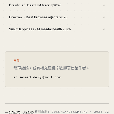
Braintrust · Best LLM tracing 2026
↗
Firecrawl · Best browser agents 2026
↗
SunlitHappiness · AI mental health 2026
↗
反饋
發現錯誤，或有補充建議？歡迎寫信給作者。
ai.nomad.dev@gmail.com
— ONEPC · ATLAS
資料來源: DOCS/LANDSCAPE.MD · 2026 Q2