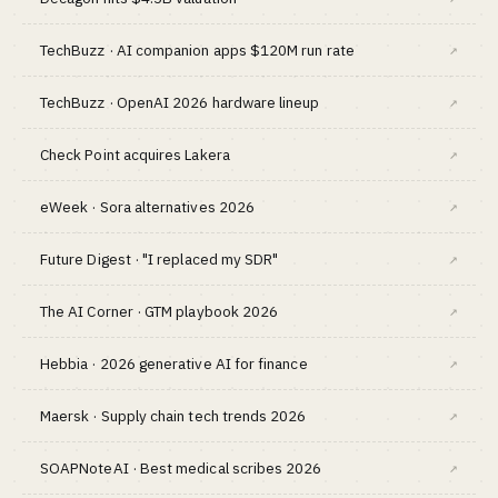
TechBuzz · AI companion apps $120M run rate
↗
TechBuzz · OpenAI 2026 hardware lineup
↗
Check Point acquires Lakera
↗
eWeek · Sora alternatives 2026
↗
Future Digest · "I replaced my SDR"
↗
The AI Corner · GTM playbook 2026
↗
Hebbia · 2026 generative AI for finance
↗
Maersk · Supply chain tech trends 2026
↗
SOAPNoteAI · Best medical scribes 2026
↗