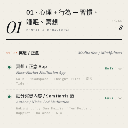
01 · 心理 + 行為 — 習慣、
01
睡眠、冥想
TRACKS
8
MENTAL & BEHAVIORAL
冥想 / 正念
Meditation / Mindfulness
01.01
冥想 / 正念 App
EASY
Mass-Market Meditation App
Calm
·
Headspace
·
Insight Timer
·
潮汐
Tide
引導冥想 + 睡眠故事 + 名人配音的訂閱模
細分冥想內容 / Sam Harris 類
式。Calm + Headspace 已合併占走頭
EASY
Author / Niche-Led Meditation
部，新進者只能切細分人群（基督徒、兒
Waking Up by Sam Harris
·
Ten Percent
童、CN 本土）。
Happier
·
Balance
·
Glo
靠創辦人個人品牌 + 哲學主張做差異化。
資金底線 · CAPITAL
$200K-2M
Waking Up 一位作者撐起 8 位數訂閱營