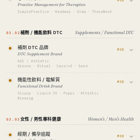
劑。Curology 2023 估值 $1.4B 但 2024
MID
Practice Management for Therapists
$5M-50M
年大裁員 — 客單穩但 CAC 越來越貴。
SimplePractice
·
Headway
·
Alma
·
TheraNest
GTM · SALES MOTION
Performance ads + 名人代言
資金底線 · CAPITAL
私人執業心理諮詢師 / 治療師的預約 / 帳單
$2M-20M
標竿 · BENCHMARK
/ 保險結算 SaaS。SimplePractice
Hers GLP-1 $200M+ ARR · Ro Body 高速成長
補劑 / 機能飲料 DTC
Supplements / Functional DTC
03.02
GTM · SALES MOTION
$200M+ ARR，HIPAA 合規是護城河也是
Performance ads + IG / TikTok 皮膚 KOL
最適合 · BEST FIT
門檻。
醫療專業人士 + 資本側 · 個人勿入
補劑 DTC 品牌
標竿 · BENCHMARK
MID
Curology 估值 $1.4B（2023）· Apostrophe
DTC Supplement Brand
資金底線 · CAPITAL
查看深度分析 →
$200K-2M
最適合 · BEST FIT
AG1 / Athletic
醫療專業人士 + 資本側
Greens
·
Ritual
·
Care/of
·
Seed
GTM · SALES MOTION
治療師專業網路 + 推薦
把單一爆款補劑賣到 $79/月訂閱。AG1 靠
機能性飲料 / 電解質
標竿 · BENCHMARK
Joe Rogan / Tim Ferriss 播客代言做到
MID
SimplePractice $200M+ ARR · Headway 估值
Functional Drink Brand
$600M+ ARR — 內容播客付費是這條賽道
$2.3B
Olipop
·
Liquid IV
·
Poppi
·
Athletic
的 GTM 聖盃。
Brewing
最適合 · BEST FIT
Vertical SaaS 老炮 + HIPAA 合規
腸道健康 / 電解質 / 無酒精，把飲料從超市
資金底線 · CAPITAL
$500K-5M（庫存重）
賣回訂閱。Olipop $400M+ 營收估值
女性 / 男性專科健康
Women's / Men's Health
03.03
$1.85B，Liquid IV 被 Unilever 收購證明退
GTM · SALES MOTION
Podcast 代言 + DTC 訂閱
出路徑成立。
經期 / 備孕追蹤
標竿 · BENCHMARK
MID
AG1 ~$600M+ ARR · Ritual ~$100M+