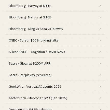
Bloomberg · Harvey at $11B
↗
Bloomberg · Mercor at $10B
↗
Bloomberg · Kling vs Sora vs Runway
↗
CNBC · Cursor $50B funding talks
↗
SiliconANGLE · Cognition / Devin $25B
↗
Sacra · Glean at $200M ARR
↗
Sacra · Perplexity (research)
↗
GeekWire · Vertical AI agents 2026
↗
TechCrunch · Mercor at $2B (Feb 2025)
↗
Decagon hits $4.5B valuation
↗