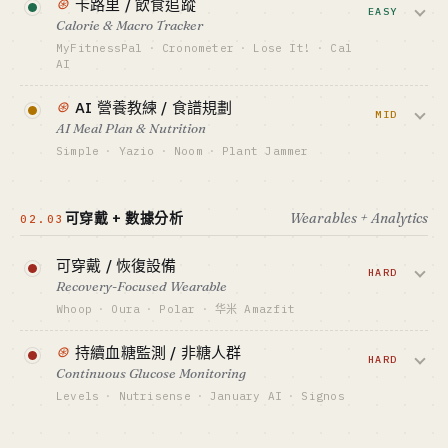
⊛
卡路里 / 飲食追蹤
標竿 · BENCHMARK
資金底線 · CAPITAL
Lifestyle indie / 健身愛好者
EASY
Peloton 上市公司 · Apple Fitness+（生態打
¥10M+ / RMB VC
Calorie & Macro Tracker
包）
GTM · SALES MOTION
MyFitnessPal
·
Cronometer
·
Lose It!
·
Cal
查看深度分析 →
最適合 · BEST FIT
小紅書 / 抖音內容 + 裝備電商
AI
資本側 only · 個人勿入
標竿 · BENCHMARK
掃條碼 / AI 拍照辨識 + 卡路里資料庫。
⊛
Keep 港股 9 億+ 營收但虧損 · 薄荷健康
AI 營養教練 / 食譜規劃
Cal AI 兩個高中生靠「拍照算卡路里」
MID
AI Meal Plan & Nutrition
最適合 · BEST FIT
TikTok 病毒做到月流水 $1M+，2024
中國本土資本 · 個人勿入
Simple
·
Yazio
·
Noom
·
Plant Jammer
indie 神話。
AI 根據冰箱食材 / 目標 / 過敏生成食譜 + 週
資金底線 · CAPITAL
計畫。Noom 心理學減肥跑出 $400M+
$10K-100K
可穿戴 + 數據分析
Wearables + Analytics
02.03
ARR，Simple 用 AI 角度 2024 年 ARR 飆
GTM · SALES MOTION
到 $200M。
TikTok 病毒 + App Store ASO
可穿戴 / 恢復設備
HARD
標竿 · BENCHMARK
Recovery-Focused Wearable
資金底線 · CAPITAL
Cal AI ~$1M+ MRR · MyFitnessPal $200M+
$200K-3M
Whoop
·
Oura
·
Polar
·
华米 Amazfit
營收
GTM · SALES MOTION
環 / 手環追蹤 HRV / 睡眠 / 恢復 + 訂閱解
最適合 · BEST FIT
Performance ads + 減重前後對比
⊛
持續血糖監測 / 非糖人群
Lifestyle indie / TikTok 成長駭客
讀。Oura 估值 $5B、Whoop $3.6B — 但
HARD
標竿 · BENCHMARK
Continuous Glucose Monitoring
供應鏈 + 演算法都是巨坑。
Noom ~$400M+ ARR · Simple ~$200M ARR
Levels
·
Nutrisense
·
January AI
·
Signos
查看深度分析 →
最適合 · BEST FIT
資金底線 · CAPITAL
把 Dexcom / Abbott CGM 賣給健康人群做
Performance marketer + 資本側
$20M+ / USD VC