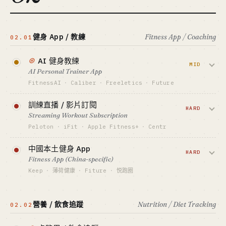
Performance ads + B2B2C 雇主
查看深度分析 →
標竿 · BENCHMARK
BetterHelp ~$1B 年營收 · Lyra 估值 $5.8B
健身 App / 教練
Fitness App / Coaching
02.01
最適合 · BEST FIT
資本側 only · 個人慎入
⊛
AI 健身教練
MID
AI Personal Trainer App
FitnessAI
·
Caliber
·
Freeletics
·
Future
AI 生成個性化訓練計畫 + 攝像頭矯正動
訓練直播 / 影片訂閱
作。飽和品類，但 2025 攝像頭 + 多模態把
HARD
Streaming Workout Subscription
品類重開了一輪，FitnessAI 單人做到
Peloton
·
iFit
·
Apple Fitness+
·
Centr
$2M+ ARR。
工作室直播 + 互動課程 + 名教練。Peloton
中國本土健身 App
資金底線 · CAPITAL
跌過山車證明硬體依賴危險，純軟體版
HARD
Fitness App (China-specific)
$50K-500K
（Apple Fitness+）反而更穩。
Keep
·
薄荷健康
·
Fiture
·
悦跑圈
GTM · SALES MOTION
App Store ASO + TikTok 健身 KOL
資金底線 · CAPITAL
課程 + 裝備電商 + 社區。Keep 港股上市
$10M+ / USD VC
標竿 · BENCHMARK
但持續虧損，證明 CN 市場單付費轉化天
FitnessAI ~$2M+ ARR · Future $1K/月人工教
營養 / 飲食追蹤
Nutrition / Diet Tracking
02.02
GTM · SALES MOTION
花板低 — 必須電商或硬體交叉補貼。
練
硬體零售 + 名人教練
最適合 · BEST FIT