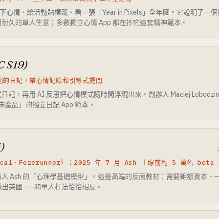
心情、給活動貼標籤、看一張「Year in Pixels」全年圖。它證明了
耐久的單人生意；多數獨立心情 App 都在抄它這套精神範本。
YC S19)
 驅動的日記，帶心情記錄和引導式提問
，再用 AI 反思把心情模式隨時間浮現出來。創辦人 Maciej Lobodzin
床產品」的獨立日記 App 範本。
h)
ical、Forerunner）；2025 年 7 月 Ash 上線前約 5 萬名 beta
人 Ash 的「心理學基礎模型」。這是高端的反面教材：需要鉅額資本、一支
h 撤出英國——和單人打法恰恰相反。