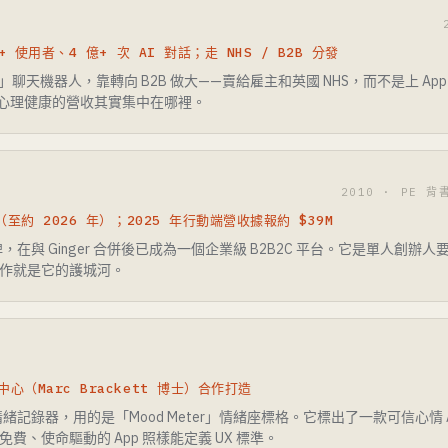
+ 使用者、4 億+ 次 AI 對話；走 NHS / B2B 分發
企鵝」聊天機器人，靠轉向 B2B 做大——賣給雇主和英國 NHS，而不是上 App
I 心理健康的營收其實集中在哪裡。
2010 · PE 背
（至約 2026 年）；2025 年行動端營收據報約 $39M
在與 Ginger 合併後已成為一個企業級 B2B2C 平台。它是單人創辦
合作就是它的護城河。
（Marc Brackett 博士）合作打造
記錄器，用的是「Mood Meter」情緒座標格。它標出了一款可信心情 
費、使命驅動的 App 照樣能定義 UX 標準。