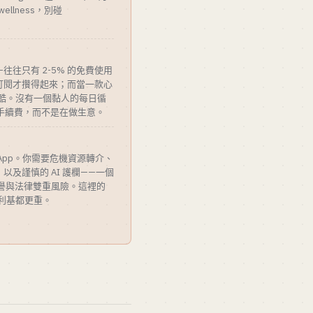
ellness，別碰
—往往只有 2-5% 的免費使用
訂閱才攢得起來；而當一款心
殘酷。沒有一個黏人的每日循
e 繳手續費，而不是在做生意。
App。你需要危機資源轉介、
及謹慎的 AI 護欄——一個
聲譽與法律雙重風險。這裡的
 利基都更重。