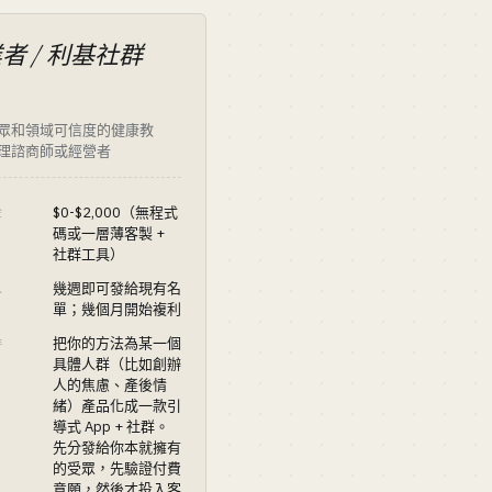
者 / 利基社群
眾和領域可信度的健康教
理諮商師或經營者
$0-$2,000（無程式
金
碼或一層薄客製 +
社群工具）
幾週即可發給現有名
入
單；幾個月開始複利
把你的方法為某一個
作
具體人群（比如創辦
人的焦慮、產後情
緒）產品化成一款引
導式 App + 社群。
先分發給你本就擁有
的受眾，先驗證付費
意願，然後才投入客