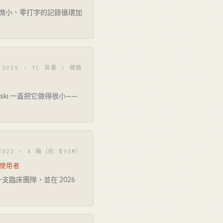
一個微小、零打字的記錄循環加
2019 · YC 背書 / 精簡
ski 一直把它做得很小——
2022 · A 輪（約 $93M）
 使用者
臨床團隊，並在 2026