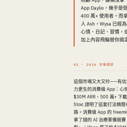
照顧 App，據稱沒拿一分
App Daylio，幾乎
400 萬+ 使用者。而拿
人 Ash，Wysa 已
心情、日記、習慣，或者一個
加上內容飛輪替你搞
01 · 2026 市場現狀
這個市場又大又吵——有估算
力更生的消費級 App：心情
$30M ARR、500 萬+ 
Stoic 證明了這套打法精簡也
路。消費級 App 的 fr
拿了錢的 AI 治療軍備競賽