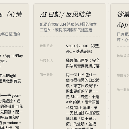
pp（心情
AI 日記 / 反思陪伴
從業
App
能從容駕馭 LLM 體驗與護欄的獨立
工程師，或提示詞嫻熟的建置者
的每日循環的
已有受
練、心
$200-$2,000（模型
啟動資金
API + 基礎設施）
0（Apple/Play
啟動資
幾週做出原型；安全
時間投入
素材、
與語氣需要持續打磨
t）
用一個 LLM 包住一
第一動作
estFlight
時間投
個收得很緊的日記循
8 個月做到有意
環，讓它反映規律、
第一動
問出更好的問題——
—帶 year-
走 Stoic 的道，不是
s 的心情記錄，或
Ash 的道。盡量預設
 那樣的遊戲化自我
私有/端上處理，第
 優先開發，配一
一天就加好危機資源
的免費層和約
轉介和「這不是治
的 premium。
療」的聲明，並把
利基人群（學