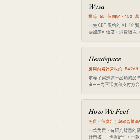
Wysa
橫跨 65 個國家、450 萬
一隻 CBT 風格的 AI「
要臨床可信度，消費級 A
Headspace
應用內累計營收約 $476M
定義了冥想這一品類的品牌，
者——內容深度和支付方
How We Feel
免費、無廣告；與耶魯情商中心
一款免費、有研究背書的情緒
計門檻——也提醒你，一款免