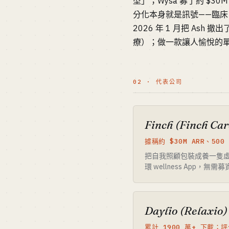
型」；Wysa 募了約 $30
分化本身就是訊號——臨床、要
2026 年 1 月把 Ash
療）；做一款讓人愉悅的單
02 · 代表公司
Finch (Finch Ca
據稱約 $30M ARR、50
把自我照顧包裝成養一隻
環 wellness App，
Daylio (Relaxio)
累計 1900 萬+ 下載；