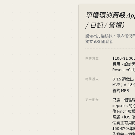
單循環消費級 A
/ 日記 / 習慣）
能做出打磨精良、讓人愉悅
獨立 iOS 開發者
$100-$1,00
啟動資金
費用、設計
RevenueCa
8-16 週做出 T
時間投入
MVP；6-1
義的 MRR
只選一個循環—
第一動作
in-pixel
像 Finch
照顧。iOS
個真正有用
$50-$70/年
先發給一個