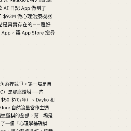
克 Relaxio 的心情記錄
 AI 日記 App 做到了
募了 $93M 做心理治療機器
切入點是真實存在的——選好
p，讓 App Store 搜尋
一個角落裡競爭。第一場是自
PBC）是那座燈塔——約
0-$70/年）。Daylio 和
 Store 自然流量當作主通
層就是這盤棋的全部。第二場是
）訓練了一個「心理學基礎模