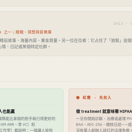
2012 ·
p 之一；睡眠、冥想與音樂庫
人睡前故事、海量內容、重金買量。另一位在位者：它占住了「放鬆」這個
到心情、日記或某個特定社群。
🔴 紅燈 · 先別入
了單人也能贏
做 treatment 就意味著 H
團隊能比拿錢的對手執行得更好的
一旦你開始診斷、治療或處理 PHI
0M ARR、零 VC）和
BAA、AES-256、稽核日誌——
下載、小工作室）都說明：一個讓人愉悅
沒有單人創辦人該扛的法律負擔。Sling