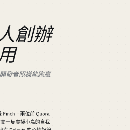
單人創辦
用
立開發者照樣能跑贏
nch。兩位前 Quora
出一款讓你養一隻虛擬小鳥的自我