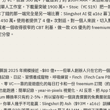
 VC，就靠 500 萬+ 下載做到了約 $30M ARR。來自斯洛伐
是個單人工作室，下載量突破 1900 萬+。Stoic（YC S19）把一款
了錢的那一端完全是另一場比賽：Slingshot AI 從 a16z 
經為 450 萬+ 使用者提供了 4 億+ 次對話。對一個人來說，
收得很窄的 CBT 利基，做一款 iOS 優先的 freemium Ap
定分發。
說 2025 年規模接近 ~$80 億+——但單人創辦人只在它的
記錄、日記、習慣養成寵物、呼吸練習。Finch（Finch Care 
下載、零 VC——靠的是遊戲化的每日打卡和一份 freemium 訂閱（約 $5
能跑通：簡單記錄、year-in-pixels 視覺化、AI 反思、把 App
eemium 轉換率只有約 2-5%，所以留存和一個貨真價實的免費
，你單人幾乎不可能贏：Slingshot 的 Ash（$93M，a16z