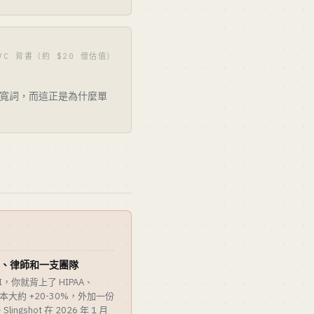
 VC 背書（約 $20 億估值）
寬詞，而這正是為什麼單
IPAA、律師和一支團隊
，你就背上了 HIPAA、
成本大約 +20-30%，外加一份
shot 在 2026 年 1 月