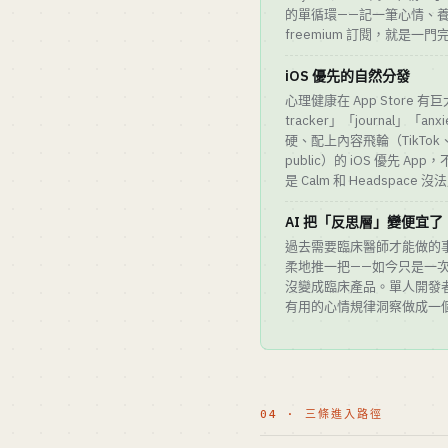
的單循環——記一筆心情、
freemium 訂閱，就是一
iOS 優先的自然分發
心理健康在 App Store
tracker」「journal」
硬、配上內容飛輪（TikTok、一個 
public）的 iOS 優先 
是 Calm 和 Headspa
AI 把「反思層」變便宜了
過去需要臨床醫師才能做的
柔地推一把——如今只是一次 LL
沒變成臨床產品。單人開發
有用的心情規律洞察做成一個 p
04 · 三條進入路徑