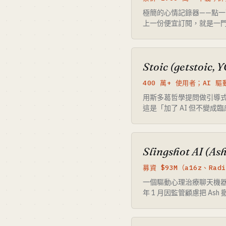
極簡的心情記錄器——點一下
上一份便宜訂閱，就是一門
Stoic (getstoic, 
400 萬+ 使用者；AI
用斯多葛哲學提問做引導式日記
這是「加了 AI 但不變成臨
Slingshot AI (As
募資 $93M（a16z、Rad
一個驅動心理治療聊天機器
年 1 月因監管顧慮把 As