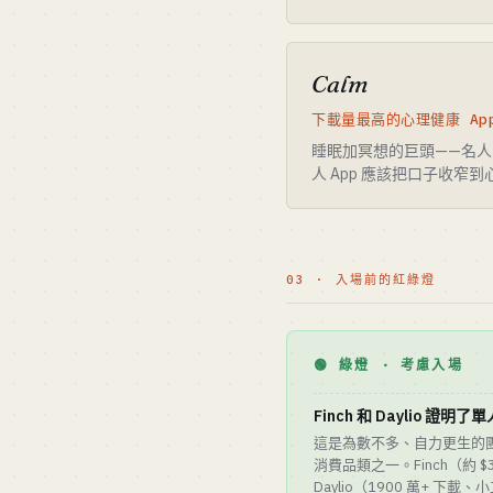
Calm
下載量最高的心理健康 Ap
睡眠加冥想的巨頭——名
人 App 應該把口子收窄
03 · 入場前的紅綠燈
🟢 綠燈 · 考慮入場
Finch 和 Daylio 證明
這是為數不多、自力更生的
消費品類之一。Finch（約 $3
Daylio（1900 萬+ 