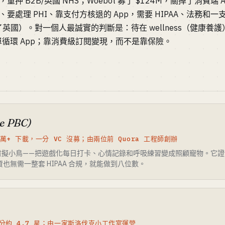
M，重押 B2B/英國 NHS；Woebot 募了 $124M，關掉了消費
處理 PHI、靠支付方核退的 App，需要 HIPAA、法務和一支團隊
 撤出了英國）。對一個人最誠實的判斷是：待在 wellness（健康養護），
循環 App；靠消費級訂閱變現，而不是靠保險。
re PBC)
0 萬+ 下載，一分 VC 沒募；由兩位前 Quora 工程師創辦
虛擬小鳥——把遊戲化每日打卡、心情記錄和呼吸練習變成照顧寵物。它證
無需募資也無需一整套 HIPAA 合規，就能做到八位數。
評分約 4.7 星；由一家斯洛伐克小工作室運營