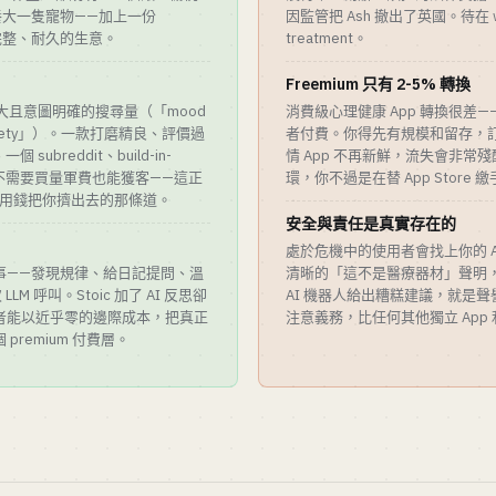
養大一隻寵物——加上一份
因監管把 Ash 撤出了英國。待在 w
門完整、耐久的生意。
treatment。
Freemium 只有 2-5% 轉換
 有巨大且意圖明確的搜尋量（「mood
消費級心理健康 App 轉換很差—
「anxiety」）。一款打磨精良、評價過
者付費。你得先有規模和留存，
subreddit、build-in-
情 App 不再新鮮，流失會非常
App，不需要買量軍費也能獲客——這正
環，你不過是在替 App Stor
ce 沒法用錢把你擠出去的那條道。
安全與責任是真實存在的
處於危機中的使用者會找上你的 
事——發現規律、給日記提問、溫
清晰的「這不是醫療器材」聲明，以
M 呼叫。Stoic 加了 AI 反思卻
AI 機器人給出糟糕建議，就是
者能以近乎零的邊際成本，把真正
注意義務，比任何其他獨立 App
remium 付費層。