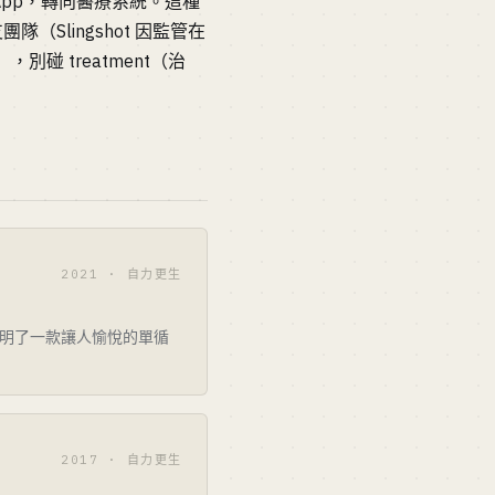
端 App，轉向醫療系統。這種
（Slingshot 因監管在
別碰 treatment（治
2021 · 自力更生
明了一款讓人愉悅的單循
2017 · 自力更生