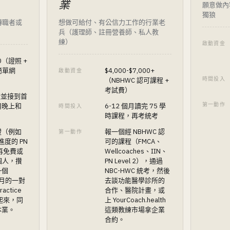
）
業
願意做內
獨狼
轉職者或
想做可給付、有公信力工作的行業老
兵（護理師、註冊營養師、私人教
練）
啟動資金
00（證照 +
簡單網
$4,000-$7,000+
啟動資金
時間投入
（NBHWC 認可課程 +
考試費）
證並接到首
第一動作
用晚上和
6-12 個月讀完 75 學
時間投入
時課程，再考統考
證（例如
報一個經 NBHWC 認
第一動作
進度的 PN
可的課程（FMCA、
，再免費或
Wellcoaches、IIN、
 個人，攢
PN Level 2），通過
一個
NBC-HWC 統考，然後
0/月的一對
去談功能醫學診所的
actice
合作、醫院計畫，或
跑起來，同
上 YourCoach.health
本業。
這類教練市場拿企業
合約。