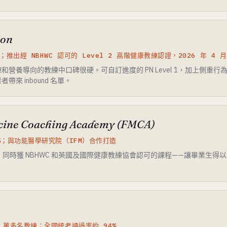
ion
；推出經 NBHWC 認可的 Level 2 高階健康教練認證，2026 年 4 
養導向的教練中口碑很硬。可自訂進度的 PN Level 1，加上側重行為改變
來 inbound 名單。
cine Coaching Academy (FMCA)
5%；與功能醫學研究院（IFM）合作打造
計、同時獲 NBHWC 和英國及國際健康教練協會認可的課程——讓畢業生
6 萬多名教練；全國統考通過率約 94%