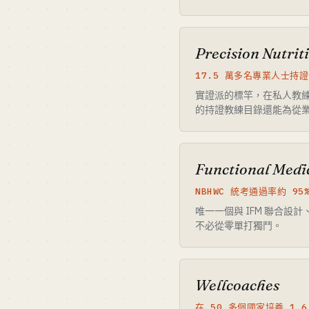
Precision Nutrit
17.5 萬多名專業人士持證
實證派的標竿，在私人教練和營
的持證教練目錄還能為從業者帶
Functional Medi
NBHWC 統考通過率約 9
唯一一個與 IFM 聯合設
不必從零單打獨鬥。
Wellcoaches
在 50 多個國家培養 1.