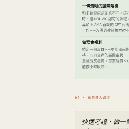
一條清晰的證照階梯
和多數健康類副業不同，這行
時、經 NBHWC 認可的課程
再加上 AMA 新設的 CPT
工作——沒證的教練根本碰
做窄會複利
鎖定一個族群——更年期前期、
持、心力交瘁的高階主管——做
畫就能反覆賣。專家能賣 $1,5
能按小時收錢。
04 · 三條進入路徑
快速考證、做一