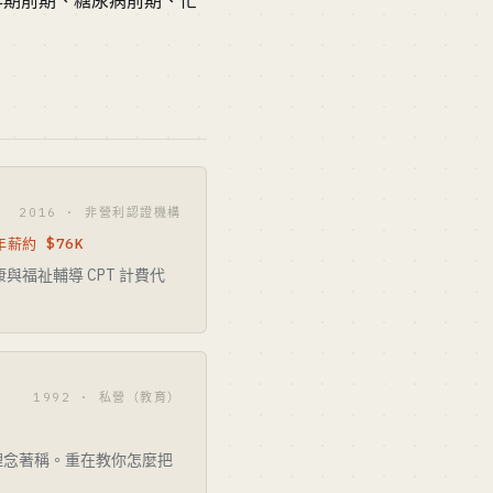
更年期前期、糖尿病前期、忙
2016 · 非營利認證機構
薪約 $76K
與福祉輔導 CPT 計費代
1992 · 私營（教育）
理念著稱。重在教你怎麼把