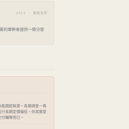
2019 · 創投支持
客的單幹者提供一條分發
你能開起執業。各類調查一再
這行長期定價偏低。你其實是
交付輔導而已。