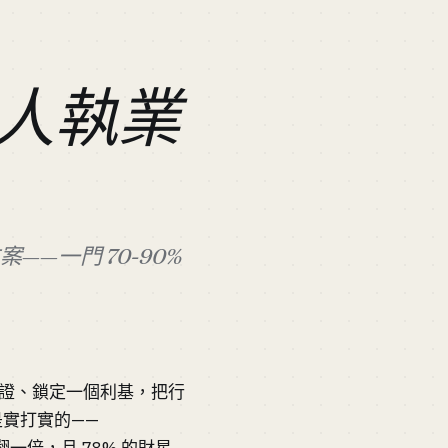
人執業
——一門 70-90%
張證、鎖定一個利基，把行
場是實打實的——