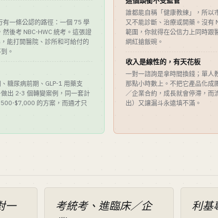
這個頭銜不受監管
誰都能自稱「健康教練」，所以
有一條公認的路徑：一個 75 學
又不能診斷、治療或開藥。沒有 N
，然後考 NBC-HWC 統考。這張證
範圍，你就得在公信力上同時跟
 代碼，能打開醫院、診所和可給付的
網紅搶飯碗。
不到。
收入是線性的，有天花板
一對一諮詢是拿時間換錢；單人
糖尿病前期、GLP-1 用藥支
那點小時數上。不把它產品化成
出 2-3 個轉變案例，同一套計
／企業合約，成長就會停滯，而
00-$7,000 的方案，而通才只
出）又讓漏斗永遠填不滿。
對一
考統考、進臨床／企
利基