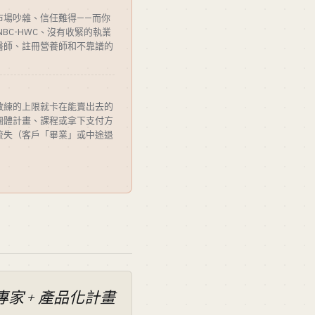
市場吵雜、信任難得——而你
BC-HWC、沒有收緊的執業
醫師、註冊營養師和不靠譜的
教練的上限就卡在能賣出去的
團體計畫、課程或拿下支付方
流失（客戶「畢業」或中途退
專家 + 產品化計畫