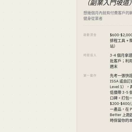
（副業入門坡道
想幾個月內就有付費客戶的
健身從業者
$600-$2,0
啟動資金
排程工具 + 
站）
3-4 個月拿
時間投入
批客戶；利
週末
先考一張快
第一動作
ISSA 或自訂
Level 1）
低價帶 3-5
口碑。打包
$200-$40
一產品，在 Pr
Better 上
時保留你的