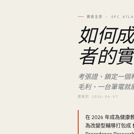
賽道全景 · OPC ATLA
如何
者的
考張證、鎖定一個利基
毛利、一台筆電就
更新於 2026-06-07
在 2026 年成為
為改變型輔導打包成 $2