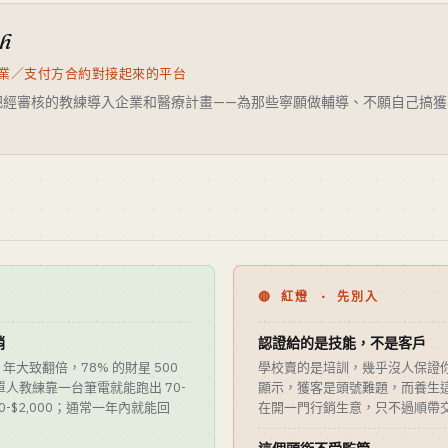
th
業／支付方合約對接起來的平台
把經審核的教練導入企業和醫療計畫——為那些寧願做輔導、不願自己搞獲
🔴 紅燈 · 先別入
銷
認證給的是技能，不是客戶
5 年大致翻倍，78% 的財星 500
學校賣的是培訓，幾乎沒人保證
人教練靠一台筆電就能跑出 70-
顯示，獲客是頭號難題，而養生
0-$2,000；通常一年內就能回
在開一門行銷生意，只不過順帶