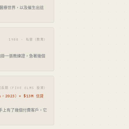
臨床／醫療世界，以及催生出這
1988 · 私營（教育）
加掛一張教練證，急著幾個
成長期（FIVE ELMS 投資）
，2023）+ $13M 信貸
手上有了幾個付費客戶，它