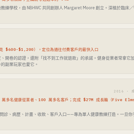
學校，由 NBHWC 共同創辦人 Margaret Moore 創立。深植於
 $600-$1,200），定位為通往付費客戶的最快入口
度、開卷的認證，還附「找不到工作就退款」的承諾。健身從業者常拿它
戶的副業玩家也愛它。
2016 · 
 萬多名健康從業者、100 萬多名客戶；完成 $27M 成長輪（Five Elms
距問診、病歷、計畫、收款、客戶入口——專為單人健康教練打造。一旦你