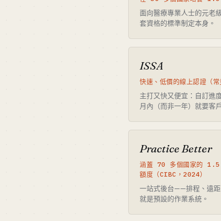
面向醫療專業人士的元老級教練
套資格的標準制定本身。
ISSA
快速、低價的線上認證（常見
主打又快又便宜：自訂進
月內（而非一年）就要客
Practice Better
涵蓋 70 多個國家的 1.5
額度（CIBC，2024）
一站式後台——排程、遠
就是預設的作業系統。