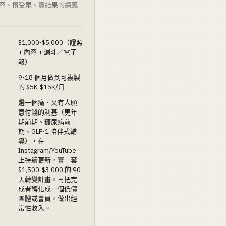
容、攢受眾、賣結果的網感
$1,000-$5,000（證照
+ 內容 + 漏斗／電子
報）
9-18 個月做到可複製
的 $5K-$15K/月
選一個痛、又有人願
意付錢的利基（更年
期前期、糖尿病前
期、GLP-1 陪伴式輔
導），在
Instagram/YouTube
上持續更新，賣一套
$1,500-$3,000 的 90
天轉變計畫。再把完
成者轉化成一個低價
團體或會員，做出經
常性收入。