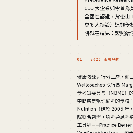
Precedence Res
500 大企業如今會
全國性認證，背後由 Instit
萬多人持證）這類學校輸
阱就在這兒：證照給
01 · 2026 市場現狀
健康教練這行分三層，你三
Wellcoaches 執行長 
學考試委員會（NBME）
中間層是幫你備考的學校：Instit
Nutrition（始於 2005 
院聯合創辦，統考通過率約 95
工具組——Practice Be