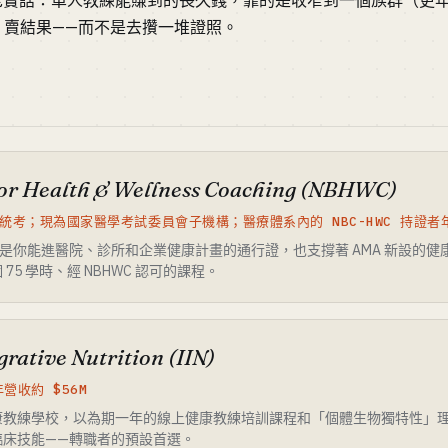
lth。一句老實話：單人教練能賺到的長久錢，靠的是收窄到一個族群（
、賣結果——而不是去攢一堆證照。
for Health & Wellness Coaching (NBHWC)
國統考；現為國家醫學考試委員會子機構；醫療體系內的 NBC-HWC 持證者年
C 是你能進醫院、診所和企業健康計畫的通行證，也支撐著 AMA 新設的健康
5 學時、經 NBHWC 認可的課程。
egrative Nutrition (IIN)
營收約 $56M
康教練學校，以為期一年的線上健康教練培訓課程和「個體生物獨特性」
臨床技能——轉職者的預設首選。