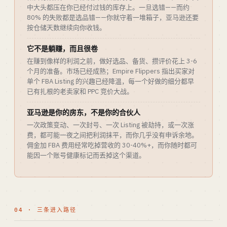
中大头都压在你已经付过钱的库存上。一旦选错——而约
80% 的失败都是选品错——你就守着一堆箱子，亚马逊还要
按仓储天数继续向你收钱。
它不是躺赚，而且很卷
在赚到像样的利润之前，做好选品、备货、攒评价花上 3-6
个月的准备。市场已经成熟；Empire Flippers 指出买家对
单个 FBA Listing 的兴趣已经降温，每一个好做的细分都早
已有扎根的老卖家和 PPC 竞价大战。
亚马逊是你的房东，不是你的合伙人
一次政策变动、一次封号、一次 Listing 被劫持，或一次涨
费，都可能一夜之间把利润抹平，而你几乎没有申诉余地。
佣金加 FBA 费用经常吃掉营收的 30-40%+，而你随时都可
能因一个账号健康标记而丢掉这个渠道。
04 · 三条进入路径