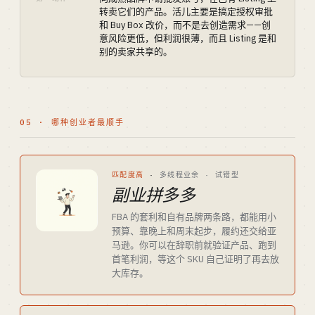
转卖它们的产品。活儿主要是搞定授权审批
和 Buy Box 改价，而不是去创造需求——创
意风险更低，但利润很薄，而且 Listing 是和
别的卖家共享的。
05 · 哪种创业者最顺手
匹配度高
·
多线程业余 · 试错型
副业拼多多
FBA 的套利和自有品牌两条路，都能用小
预算、靠晚上和周末起步，履约还交给亚
马逊。你可以在辞职前就验证产品、跑到
首笔利润，等这个 SKU 自己证明了再去放
大库存。