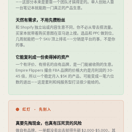
——这部分本来是要靠一个团队才搞得定的。单人创始人靠
一台笔记本就能跑一门真正的产品生意。
天然有需求，不用先攒粉丝
和 Shopify 独立站或内容生意不同，你不必从零去搭流量。
买家本就带着购买意图在亚马逊上搜。选品和 PPC 做到位，
几周就能把一个 SKU 顶上排名——分销是平台的事，不是你
的事。
它能复利成一份卖得掉的资产
一个有评价、有排名的自有品牌，是一门能被收购的生意。
Empire Flippers 撮合 FBA 品牌的价格大约是月利润的 30-
45 倍，所以一个稳定月入 $5K 的产品，可能变成一笔六位
数的退出——这是套利和纯服务型打法很少能给的。
🔴 红灯 · 先别入
真要先掏现金，也真有压死货的风险
做自有品牌，一单都没卖出去就得先砸 $2,000-$5,000，其