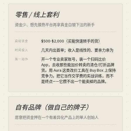
零售 / 线上套利
资金少、想先摸熟平台再拿真金白银下注的新手
$500-$2,000（买能快速转手的货）
启动资金
几天内出首单；收入是线性的、要亲力亲为
时间投入
开一个专业卖家账号，装一个扫码比价
第一动作
App，去收那些能加价转卖的清仓/打折品牌
货。用 Aura 这类改价工具在 Buy Box 上保持
竞争力。把它当作交学费的实战训练，而不
是终点——它攒不出一个能卖掉的品牌。
自有品牌（做自己的牌子）
愿意把资金押在一个有差异化产品上的单人创始人