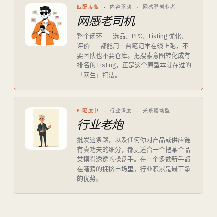
匹配度高
·
内容驱动 · 网感型创业者
网感老司机
整个闭环——选品、PPC、Listing 优化、
评价——都能用一台笔记本在线上跑，不
要团队也不要仓库。把搜索意图转化成有
排名的 Listing，正是这个原型本就在过的
「网生」打法。
匹配度中
·
行业深度 · 关系驱动型
行业老炮
批发这条路，以及任何你对产品或供应链
有真功夫的细分，都更适合一个把某个品
类摸得透透的操盘手。在一个多数新手都
在瞎猜的拥挤市场里，行业积累是最干净
的优势。