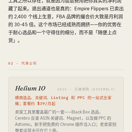
工具之所以存在，就是因为层层费用把你真实的净利润
藏了起来。退出通道也是真的：Empire Flippers 已卖出
约 2,400 个线上生意，FBA 品牌的撮合价大致是月利润
的 30-45 倍。这个市场已经成熟而拥挤——你的优势在
于耐心选品和一个守得住的细分，而不是「随便上点
货」。
02 · 代表公司
Helium 10
2015 · 已被收购（ASSEMBLY）
横跨选品、关键词、Listing 和 PPC 的一站式全家
桶；套餐约 $39/月起
卖家工具里覆盖最广的一套——Black Box 选品、
Cerebro 反查 ASIN 关键词、Magnet，以及做 PPC 的
Adtomic。新手把免费的 Chrome 插件当入口；老卖家则
整套运营全压在它上面。