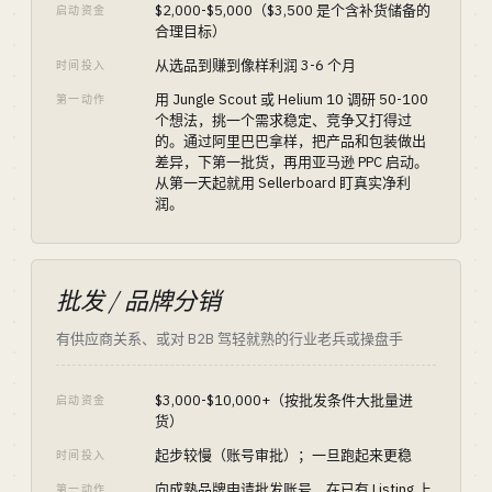
$2,000-$5,000（$3,500 是个含补货储备的
启动资金
合理目标）
从选品到赚到像样利润 3-6 个月
时间投入
用 Jungle Scout 或 Helium 10 调研 50-100
第一动作
个想法，挑一个需求稳定、竞争又打得过
的。通过阿里巴巴拿样，把产品和包装做出
差异，下第一批货，再用亚马逊 PPC 启动。
从第一天起就用 Sellerboard 盯真实净利
润。
批发 / 品牌分销
有供应商关系、或对 B2B 驾轻就熟的行业老兵或操盘手
$3,000-$10,000+（按批发条件大批量进
启动资金
货）
起步较慢（账号审批）；一旦跑起来更稳
时间投入
向成熟品牌申请批发账号，在已有 Listing 上
第一动作