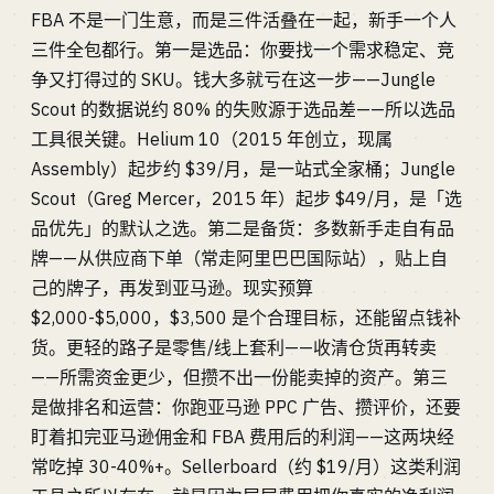
FBA 不是一门生意，而是三件活叠在一起，新手一个人
三件全包都行。第一是选品：你要找一个需求稳定、竞
争又打得过的 SKU。钱大多就亏在这一步——Jungle
Scout 的数据说约 80% 的失败源于选品差——所以选品
工具很关键。Helium 10（2015 年创立，现属
Assembly）起步约 $39/月，是一站式全家桶；Jungle
Scout（Greg Mercer，2015 年）起步 $49/月，是「选
品优先」的默认之选。第二是备货：多数新手走自有品
牌——从供应商下单（常走阿里巴巴国际站），贴上自
己的牌子，再发到亚马逊。现实预算
$2,000-$5,000，$3,500 是个合理目标，还能留点钱补
货。更轻的路子是零售/线上套利——收清仓货再转卖
——所需资金更少，但攒不出一份能卖掉的资产。第三
是做排名和运营：你跑亚马逊 PPC 广告、攒评价，还要
盯着扣完亚马逊佣金和 FBA 费用后的利润——这两块经
常吃掉 30-40%+。Sellerboard（约 $19/月）这类利润