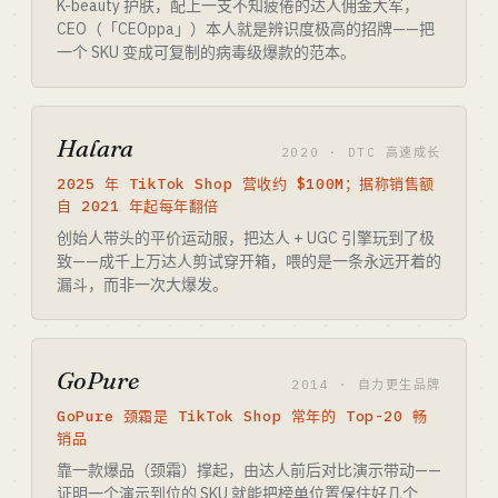
K-beauty 护肤，配上一支不知疲倦的达人佣金大军，
CEO（「CEOppa」）本人就是辨识度极高的招牌——把
一个 SKU 变成可复制的病毒级爆款的范本。
Halara
2020 · DTC 高速成长
2025 年 TikTok Shop 营收约 $100M；据称销售额
自 2021 年起每年翻倍
创始人带头的平价运动服，把达人 + UGC 引擎玩到了极
致——成千上万达人剪试穿开箱，喂的是一条永远开着的
漏斗，而非一次大爆发。
GoPure
2014 · 自力更生品牌
GoPure 颈霜是 TikTok Shop 常年的 Top-20 畅
销品
靠一款爆品（颈霜）撑起，由达人前后对比演示带动——
证明一个演示到位的 SKU 就能把榜单位置保住好几个