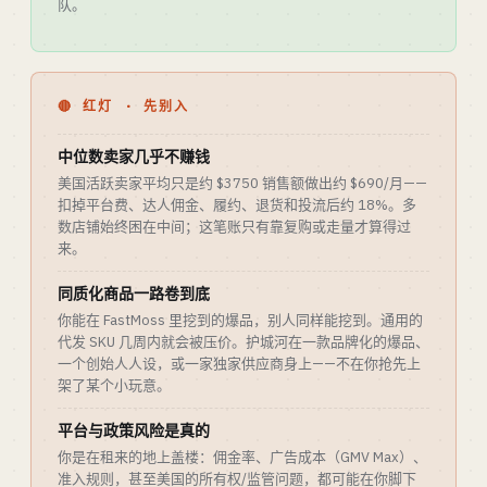
队。
🔴 红灯 · 先别入
中位数卖家几乎不赚钱
美国活跃卖家平均只是约 $3750 销售额做出约 $690/月——
扣掉平台费、达人佣金、履约、退货和投流后约 18%。多
数店铺始终困在中间；这笔账只有靠复购或走量才算得过
来。
同质化商品一路卷到底
你能在 FastMoss 里挖到的爆品，别人同样能挖到。通用的
代发 SKU 几周内就会被压价。护城河在一款品牌化的爆品、
一个创始人人设，或一家独家供应商身上——不在你抢先上
架了某个小玩意。
平台与政策风险是真的
你是在租来的地上盖楼：佣金率、广告成本（GMV Max）、
准入规则，甚至美国的所有权/监管问题，都可能在你脚下