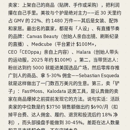
卖家：上架自己的商品（贴牌、手作或采购），把利润
攥在自己手里。美妆与个护是绝对主力——近 30 天里约
占 GMV 的 22%、约 1480 万件——其后是女装、配饰
和家居。最出名的赢家，都是有「人设」、有直播节奏
的品牌：Canvas Beauty（创始人亲自出镜、刷新纪录
的直播）、Medicube（平台累计 $100M+，
CEO「CEOppa」亲自上内容）、Halara（创始人带头
的运动服，2025 年约 $100M）。第二，当带货达人：
粉丝达到约 5000 就能进美国选品广场，然后零库存推
广别人的商品、拿 5-30% 佣金——Sebastian Esqueda
就是这样做出了一门数百万美元的生意。第三，卖「铲
子」：FastMoss、Kalodata 这类工具，是认真做的卖
家在商品爆掉之前提前发现它的方法。说句实话：活跃
卖家的中位数是约 $3750 销售额做出约 $690/月（扣
掉平台费、达人佣金、履约、退货和投流后约 18% 净
利），而头部操盘手能做到 30-45%。差距在达人数量