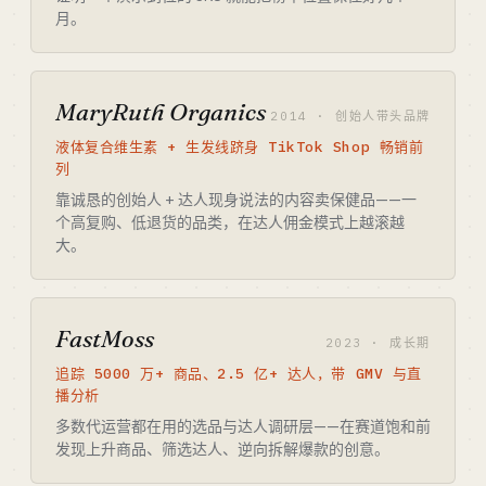
月。
MaryRuth Organics
2014 · 创始人带头品牌
液体复合维生素 + 生发线跻身 TikTok Shop 畅销前
列
靠诚恳的创始人 + 达人现身说法的内容卖保健品——一
个高复购、低退货的品类，在达人佣金模式上越滚越
大。
FastMoss
2023 · 成长期
追踪 5000 万+ 商品、2.5 亿+ 达人，带 GMV 与直
播分析
多数代运营都在用的选品与达人调研层——在赛道饱和前
发现上升商品、筛选达人、逆向拆解爆款的创意。