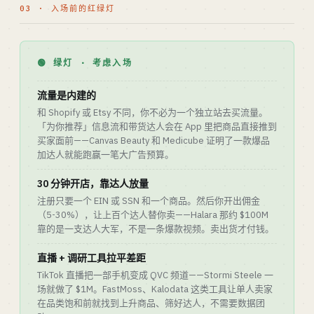
03 · 入场前的红绿灯
🟢 绿灯 · 考虑入场
流量是内建的
和 Shopify 或 Etsy 不同，你不必为一个独立站去买流量。
「为你推荐」信息流和带货达人会在 App 里把商品直接推到
买家面前——Canvas Beauty 和 Medicube 证明了一款爆品
加达人就能跑赢一笔大广告预算。
30 分钟开店，靠达人放量
注册只要一个 EIN 或 SSN 和一个商品。然后你开出佣金
（5-30%），让上百个达人替你卖——Halara 那约 $100M
靠的是一支达人大军，不是一条爆款视频。卖出货才付钱。
直播 + 调研工具拉平差距
TikTok 直播把一部手机变成 QVC 频道——Stormi Steele 一
场就做了 $1M。FastMoss、Kalodata 这类工具让单人卖家
在品类饱和前就找到上升商品、筛好达人，不需要数据团