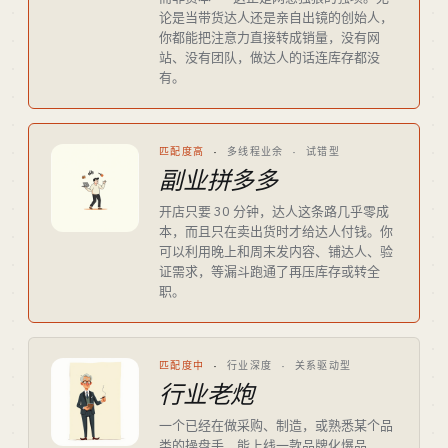
论是当带货达人还是亲自出镜的创始人，
你都能把注意力直接转成销量，没有网
站、没有团队，做达人的话连库存都没
有。
匹配度高
·
多线程业余 · 试错型
副业拼多多
开店只要 30 分钟，达人这条路几乎零成
本，而且只在卖出货时才给达人付钱。你
可以利用晚上和周末发内容、铺达人、验
证需求，等漏斗跑通了再压库存或转全
职。
匹配度中
·
行业深度 · 关系驱动型
行业老炮
一个已经在做采购、制造，或熟悉某个品
类的操盘手，能上线一款品牌化爆品