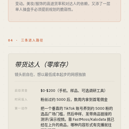
变动。美妆/服饰的高退货率和对达人的依赖，又添了一层
单人操盘手必须提前规划的脆弱性。
04 · 三条进入路径
带货达人（零库存）
镜头前自在、想以最低成本起步的网感独狼
$0-$200（手机、样品、可选调研工具）
启动资金
粉丝过约 5000 后，数周内拿到首笔佣金
时间投入
把一个垂直的 TikTok 账号养到约 5000 粉的
第一动作
选品广场门槛，然后申样、发带商品链接的
测评/演示视频。靠 FastMoss/Kalodata 挑已
经在上升的商品，哪种内容形式有完播就往