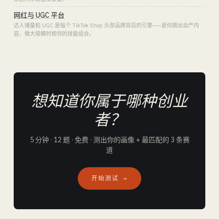
网红与 UGC 平台
达人铺量和 UGC 是每个 TikTok Shop 头部品牌背后的引擎——是你跳出自产内
容、做大规模时相邻的技能组合。
想知道你属于哪种创业
者？
5 分钟 · 12 题 · 免费 · 测出你的画像 + 最匹配的 3 条赛
道
开始测试 →