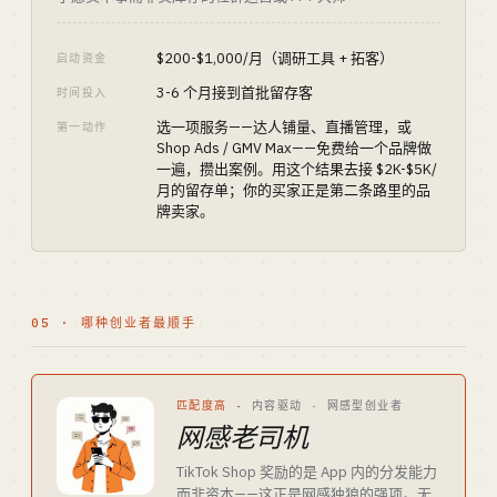
$200-$1,000/月（调研工具 + 拓客）
启动资金
3-6 个月接到首批留存客
时间投入
选一项服务——达人铺量、直播管理，或
第一动作
Shop Ads / GMV Max——免费给一个品牌做
一遍，攒出案例。用这个结果去接 $2K-$5K/
月的留存单；你的买家正是第二条路里的品
牌卖家。
05 · 哪种创业者最顺手
匹配度高
·
内容驱动 · 网感型创业者
网感老司机
TikTok Shop 奖励的是 App 内的分发能力
而非资本——这正是网感独狼的强项。无