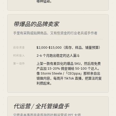
哪种猛砸。
带爆品的品牌卖家
手里有采购或贴牌商品、又有些资金的行业老兵或手作者
$2,000-$15,000（库存、样品、铺量预算）
启动资金
2-6 个月跑出稳定的达人漏斗
时间投入
上架一款有差异化的爆品 SKU，然后用免费
第一动作
产品加 15-20% 佣金铺给 50-100 个达人。
像 Stormi Steele /「CEOppa」那样亲自出
镜做内容，每周开 TikTok 直播，把算法的复
利攒起来。
代运营 / 全托管操盘手
宁愿卖本事而非卖库存的社群运营或 PPT 大师