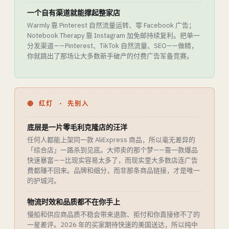
一个自有渠道就能撑起整家店
Warmly 靠 Pinterest 自然流量运转、零 Facebook 广告；
Notebook Therapy 靠 Instagram 加免邮持续复利。把单一
分发渠道——Pinterest、TikTok 自然流量、SEO——做精，
你就跳出了那场让大多数新手破产的付费广告军备竞赛。
🔴 红灯 · 先别入
底层是一片零毛利克隆店的汪洋
任何人都能上架同一款 AliExpress 商品，所以毫无差异的
「综合店」一路杀到见底。大师卖的那个梦——靠一款爆品
快速暴富——比现实容易太多了，而现实里大多数店连广告
费都赚不回来。品牌和细分，而非那条商品链接，才是唯一
的护城河。
物流时效和品质都不在你手上
慢船和供应商品质不稳会带来退款、拒付和你直接修不了的
一星差评。2026 年的买家期待快速的美国送达，所以纯中