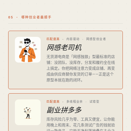
05 · 哪种创业者最顺手
匹配度高
·
内容驱动 · 网感型创业者
网感老司机
无货源电商是「网感独狼」型最标准的店
铺：没团队、没库存，分发和履约全在线
上搞定。你把网络注意力变成店铺、再变
成由供应商替你发货的订单——正是这个
原型本就在跑的闭环。
匹配度高
·
多线程业余 · 试错型
副业拼多多
库存风险几乎为零、工具又便宜，让你能
用晚上和周末、花几条测试广告的钱就验
证一款产品。它能干净利落地叠在主业之