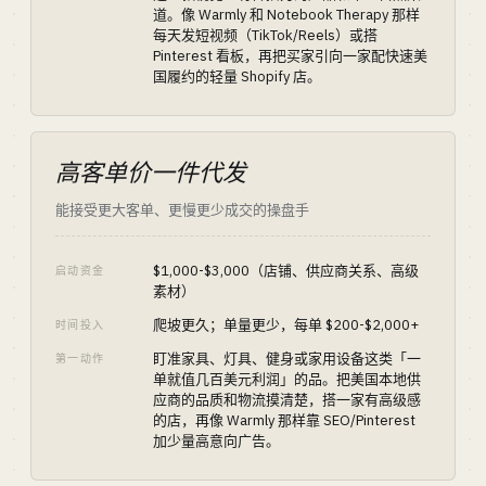
道。像 Warmly 和 Notebook Therapy 那样
每天发短视频（TikTok/Reels）或搭
Pinterest 看板，再把买家引向一家配快速美
国履约的轻量 Shopify 店。
高客单价一件代发
能接受更大客单、更慢更少成交的操盘手
$1,000-$3,000（店铺、供应商关系、高级
启动资金
素材）
爬坡更久；单量更少，每单 $200-$2,000+
时间投入
盯准家具、灯具、健身或家用设备这类「一
第一动作
单就值几百美元利润」的品。把美国本地供
应商的品质和物流摸清楚，搭一家有高级感
的店，再像 Warmly 那样靠 SEO/Pinterest
加少量高意向广告。