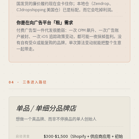
国发货的廉价履约现在会卡住你；本地仓（Zendrop、
CJdropshipping 美国仓）已是标配，而它会吃掉利润。
你是在向广告平台「租」需求
付费广告型一件代发很脆弱：一次 CPM 飙升、一次广告账
户被封、一次 iOS 追踪政策变动，都可能一夜抹掉盈利。没
有自有受众或能复购的品牌，单次算法变动就能把整个生意
一起带走。
04 · 三条进入路径
单品 / 单细分品牌店
想做一个真品牌、而非不停换品的单人创始人
$300-$1,500（Shopify + 供应商应用 + 初始
启动资金