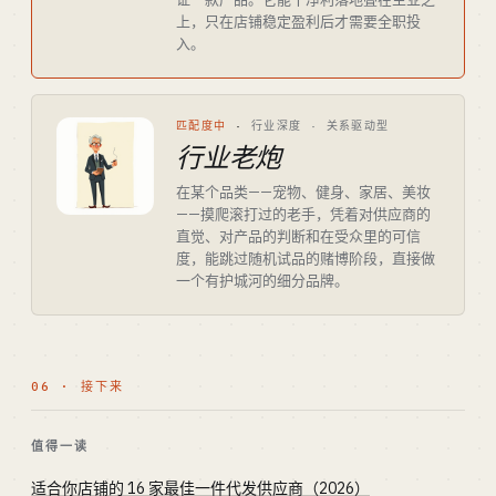
上，只在店铺稳定盈利后才需要全职投
入。
匹配度中
·
行业深度 · 关系驱动型
行业老炮
在某个品类——宠物、健身、家居、美妆
——摸爬滚打过的老手，凭着对供应商的
直觉、对产品的判断和在受众里的可信
度，能跳过随机试品的赌博阶段，直接做
一个有护城河的细分品牌。
06 · 接下来
值得一读
适合你店铺的 16 家最佳一件代发供应商（2026）