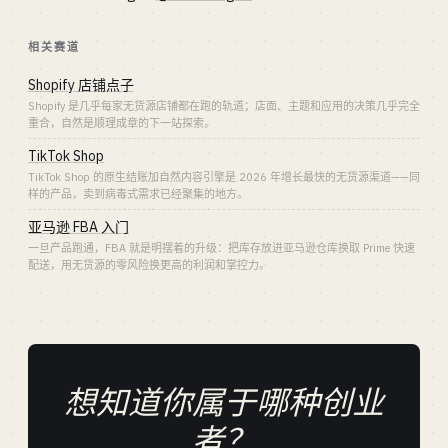
相关赛道
Shopify 店铺点子
Shopify 是几乎每家无货源店铺都在跑的轨道；店面、主题和应用的决策几乎完全
重合，自然是顺理成章的下一站探索。
TikTok Shop
TikTok Shop 的原生结账加自然内容引擎是 2026 年增长最快的无货源渠道——同
样的产品，卖到病毒式需求已经聚集的地方。
亚马逊 FBA 入门
一旦产品跑通，FBA 就是明摆着的升级：把库存放进亚马逊仓库换取 Prime 快速
配送，用无货源的零风险换更高的利润和掌控力。
想知道你属于哪种创业
者？