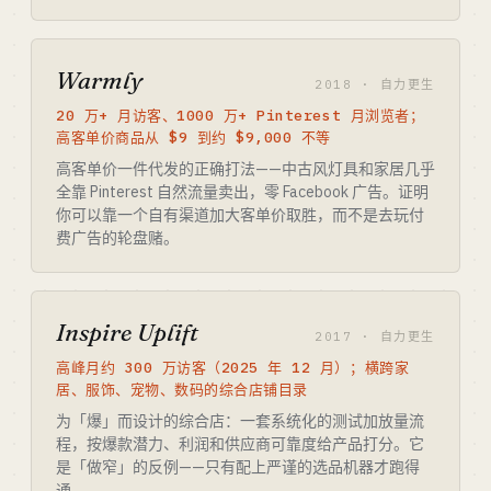
Warmly
2018 · 自力更生
20 万+ 月访客、1000 万+ Pinterest 月浏览者；
高客单价商品从 $9 到约 $9,000 不等
高客单价一件代发的正确打法——中古风灯具和家居几乎
全靠 Pinterest 自然流量卖出，零 Facebook 广告。证明
你可以靠一个自有渠道加大客单价取胜，而不是去玩付
费广告的轮盘赌。
Inspire Uplift
2017 · 自力更生
高峰月约 300 万访客（2025 年 12 月）；横跨家
居、服饰、宠物、数码的综合店铺目录
为「爆」而设计的综合店：一套系统化的测试加放量流
程，按爆款潜力、利润和供应商可靠度给产品打分。它
是「做窄」的反例——只有配上严谨的选品机器才跑得
通。