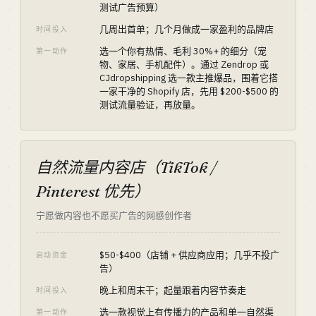
测试广告预算）
几周出首单；几个月做成一家盈利的品牌店
时间投入
选一个你有热情、毛利 30%+ 的细分（宠
第一动作
物、家居、手机配件）。通过 Zendrop 或
CJdropshipping 选一款主推爆品，围着它搭
一家干净的 Shopify 店，先用 $200-$500 的
测试流量验证，再放量。
自然流量内容店（TikTok /
Pinterest 优先）
宁愿做内容也不愿买广告的网感创作者
$50-$400（店铺 + 供应商应用；几乎不投广
启动资金
告）
晚上和周末干；起量跟着内容节奏走
时间投入
选一款视觉上有传播力的产品和单一自然渠
第一动作