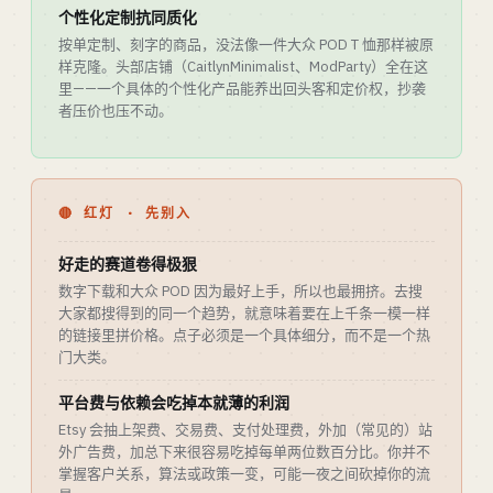
个性化定制抗同质化
按单定制、刻字的商品，没法像一件大众 POD T 恤那样被原
样克隆。头部店铺（CaitlynMinimalist、ModParty）全在这
里——一个具体的个性化产品能养出回头客和定价权，抄袭
者压价也压不动。
🔴 红灯 · 先别入
好走的赛道卷得极狠
数字下载和大众 POD 因为最好上手，所以也最拥挤。去搜
大家都搜得到的同一个趋势，就意味着要在上千条一模一样
的链接里拼价格。点子必须是一个具体细分，而不是一个热
门大类。
平台费与依赖会吃掉本就薄的利润
Etsy 会抽上架费、交易费、支付处理费，外加（常见的）站
外广告费，加总下来很容易吃掉每单两位数百分比。你并不
掌握客户关系，算法或政策一变，可能一夜之间砍掉你的流