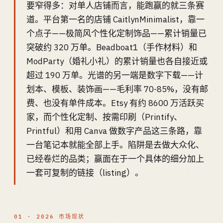
要窄得多：对单人店铺而言，能跑赢的就三条赛
道。平台第一名的店铺 CaitlynMinimalist，靠一
个点子——极简风个性化定制饰品——累计销量已
突破约 320 万单。Beadboat1（手作材料）和
ModParty（婚礼小礼）的累计销量也各自接近或
超过 190 万单。光谱的另一端是数字下载——计
划本、模板、装饰画——毛利率 70-85%，没有邮
费、也没有单件成本。Etsy 有约 8600 万活跃买
家，而个性化定制、按需印刷（Printify、
Printful）和用 Canva 做数字产品这三条路，靠
一台笔记本就能全部上手。陷阱是去做大众化、
已经卷烂的品类；赢面在于一个具体的细分加上
一套可复制的链接（listing）。
01 · 2026 市场现状