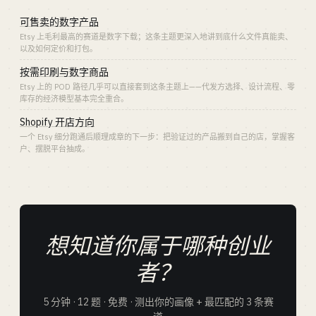
可售卖的数字产品
Etsy 上毛利最高的赛道是数字下载；这条主题更深入地讲到底什么文件真能卖、
以及如何定价和打包。
按需印刷与数字商品
Etsy 上的 POD 路径几乎可以直接套到这条主题上——代发方选择、设计流程、零
库存的经济模型基本完全重合。
Shopify 开店方向
一个 Etsy 细分跑通后顺理成章的下一步：把验证过的产品搬到自己的店，掌握客
户、摆脱平台抽成。
想知道你属于哪种创业
者？
5 分钟 · 12 题 · 免费 · 测出你的画像 + 最匹配的 3 条赛