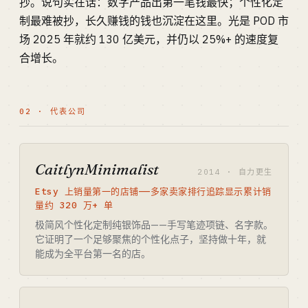
抄。说句实在话：数字产品出第一笔钱最快；个性化定
制最难被抄，长久赚钱的钱也沉淀在这里。光是 POD 市
场 2025 年就约 130 亿美元，并仍以 25%+ 的速度复
合增长。
02 · 代表公司
CaitlynMinimalist
2014 · 自力更生
Etsy 上销量第一的店铺——多家卖家排行追踪显示累计销
量约 320 万+ 单
极简风个性化定制纯银饰品——手写笔迹项链、名字款。
它证明了一个足够聚焦的个性化点子，坚持做十年，就
能成为全平台第一名的店。