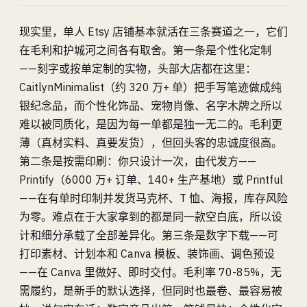
现实里，单人 Etsy 店铺基本就活在三条赛道之一，它们
在毛利和护城河之间各有取舍。第一条是个性化定制
——刻字或按单定制的实物，头部大店都在这里：
CaitlynMinimalist（约 320 万+ 单）把手写笔迹做成纯
银纪念品，而个性化饰品、宠物肖像、名字木牌之所以
难以被同质化，是因为每一单都是独一无二的。毛利更
薄（真材实料、真要发货），但回头客的忠诚度很高。
第二条是按需印刷：你只设计一次，由代发方——
Printify（6000 万+ 订单、140+ 生产基地）或 Printful
——在有单时印制并发货马克杯、T 恤、海报，库存风险
为零。难点在于大家拿到的都是同一款空白底，所以设
计和细分承载了全部差异化。第三条是数字下载——可
打印素材、计划本和 Canva 模板、装饰画、调色预设
——在 Canva 里做好、即时交付。毛利率 70-85%，无
需履约，是新手的默认选择，但同时也最卷、最容易被