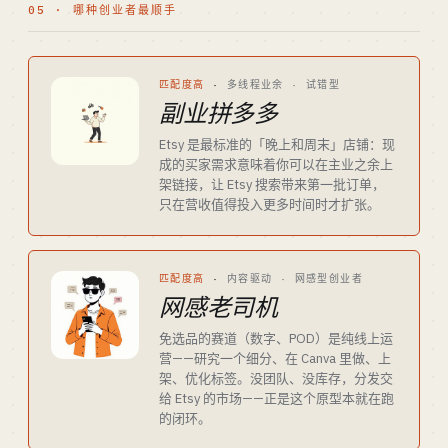
05 · 哪种创业者最顺手
匹配度高
·
多线程业余 · 试错型
副业拼多多
Etsy 是最标准的「晚上和周末」店铺：现
成的买家需求意味着你可以在主业之余上
架链接，让 Etsy 搜索带来第一批订单，
只在营收值得投入更多时间时才扩张。
匹配度高
·
内容驱动 · 网感型创业者
网感老司机
免选品的赛道（数字、POD）是纯线上运
营——研究一个细分、在 Canva 里做、上
架、优化标签。没团队、没库存，分发交
给 Etsy 的市场——正是这个原型本就在跑
的闭环。