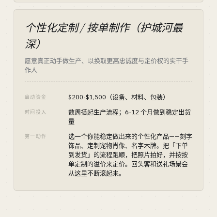
个性化定制 / 按单制作（护城河最
深）
愿意真正动手做生产、以换取更高忠诚度与定价权的实干手
作人
$200-$1,500（设备、材料、包装）
启动资金
数周搭起生产流程；6-12 个月做到稳定出货
时间投入
量
选一个你能稳定做出来的个性化产品——刻字
第一动作
饰品、定制宠物肖像、名字木牌。把「下单
到发货」的流程跑顺，把照片拍好，并按按
单定制的溢价来定价。回头客和送礼场景会
从这里不断滚起来。