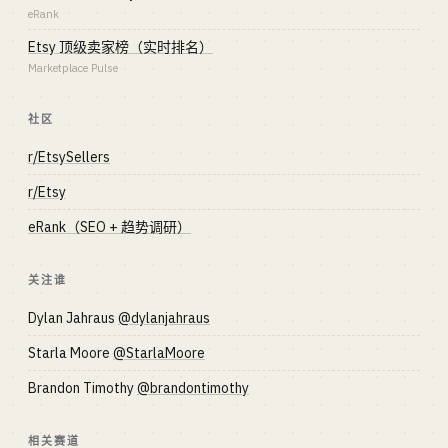
eRank
Etsy 顶级卖家榜（实时排名）
Marketplace Pulse
社区
r/EtsySellers
r/Etsy
eRank（SEO + 趋势调研）
关注谁
Dylan Jahraus
@dylanjahraus
Starla Moore
@StarlaMoore
Brandon Timothy
@brandontimothy
相关赛道