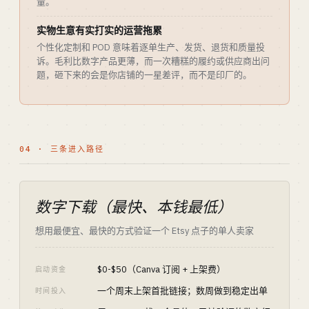
量。
实物生意有实打实的运营拖累
个性化定制和 POD 意味着逐单生产、发货、退货和质量投
诉。毛利比数字产品更薄，而一次糟糕的履约或供应商出问
题，砸下来的会是你店铺的一星差评，而不是印厂的。
04 · 三条进入路径
数字下载（最快、本钱最低）
想用最便宜、最快的方式验证一个 Etsy 点子的单人卖家
$0-$50（Canva 订阅 + 上架费）
启动资金
一个周末上架首批链接；数周做到稳定出单
时间投入