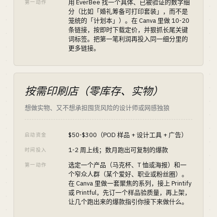
用 EverBee 找一个具体、已被验证的数字细
第一动作
分（比如「婚礼筹备可打印套装」，而不是
笼统的「计划本」）。在 Canva 里做 10-20
条链接，按即时下载定价，并狠抓长尾关键
词标签。把第一笔利润再投入同一细分里的
更多链接。
按需印刷店（零库存、实物）
想做实物、又不想承担囤货风险的设计师或网感独狼
$50-$300（POD 样品 + 设计工具 + 广告）
启动资金
1-2 周上线；数月跑出可复制的爆款
时间投入
选定一个产品（马克杯、T 恤或海报）和一
第一动作
个窄众人群（某个爱好、职业或粉丝圈）。
在 Canva 里做一套聚焦的系列，接上 Printify
或 Printful，先订一个样品验质量，再上架，
让几个跑出来的爆款指引你接下来做什么。