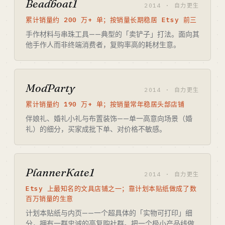
Beadboat1
2014 · 自力更生
累计销量约 200 万+ 单；按销量长期稳居 Etsy 前三
手作材料与串珠工具——典型的「卖铲子」打法。面向其
他手作人而非终端消费者，复购率高的耗材生意。
ModParty
2014 · 自力更生
累计销量约 190 万+ 单；按销量常年稳居头部店铺
伴娘礼、婚礼小礼与布置装饰——单一高意向场景（婚
礼）的细分，买家成批下单、对价格不敏感。
PlannerKate1
2014 · 自力更生
Etsy 上最知名的文具店铺之一；靠计划本贴纸做成了数
百万销量的生意
计划本贴纸与内页——一个超具体的「实物可打印」细
分，拥有一群忠诚的高复购社群。把一个极小产品线做