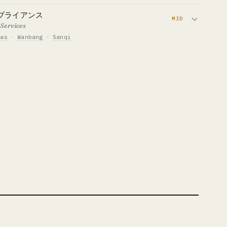
IN・W8 周りのコンプライアンスを扱います。ラ
リエイターエコノミーと重なる領
コンプライアンス
域）
、勝者総取りの構図です。
MID
Services
las
·
Wanbang
·
Sanqi
TAL
GTM · 売り方
チャネル + プラットフォーム提携
人設立、商標、コンプライアンスを支援します。
MARK
域で、規模とサービスの厚みで勝負することにな
向いている人 · BEST FIT
ex は既にユニコ
VC 出資ありの創業者のみ · ひとり
では道が開けません
TAL
GTM · 売り方
セラーコミュニティ + コンテンツ
マーケ
MARK
向いている人 · BEST FIT
Atlas はグロー
弁護士や会計士から転じた業界経験
者