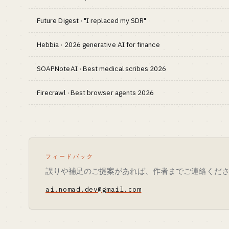
Future Digest · "I replaced my SDR"
Hebbia · 2026 generative AI for finance
SOAPNoteAI · Best medical scribes 2026
Firecrawl · Best browser agents 2026
フィードバック
誤りや補足のご提案があれば、作者までご連絡くだ
ai.nomad.dev@gmail.com