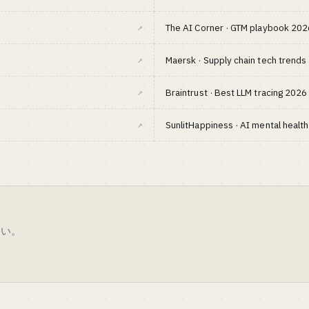
↗
The AI Corner · GTM playbook 202
↗
Maersk · Supply chain tech trend
↗
Braintrust · Best LLM tracing 2026
↗
SunlitHappiness · AI mental healt
さい。