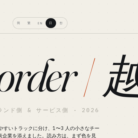
简
繁
日
한
EN
order
/
ランド側 & サービス側 · 2026
やすいトラックに分け、1〜3 人の小さなチー
代表企業を添えました。読み方は、まず色を見