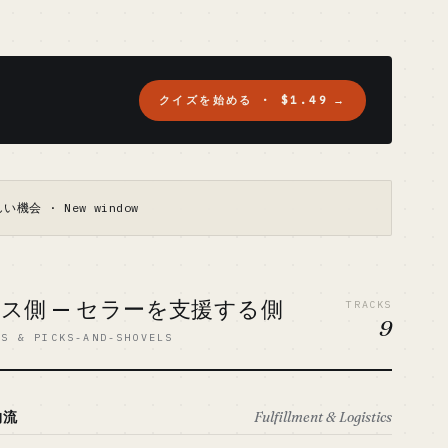
クイズを始める · $1.49
→
い機会 · New window
ービス側 — セラーを支援する側
TRACKS
9
ES & PICKS-AND-SHOVELS
物流
Fulfillment & Logistics