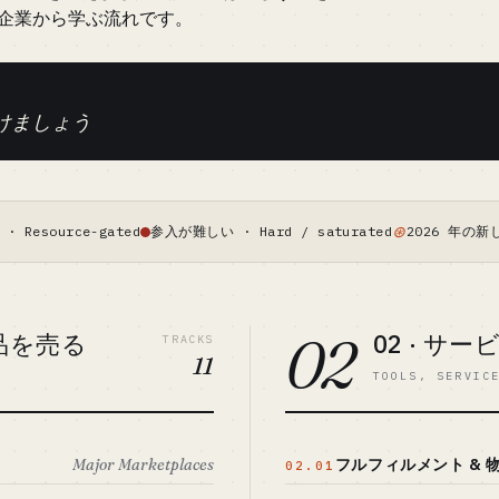
表企業から学ぶ流れです。
けましょう
⊛
 Resource-gated
参入が難しい · Hard / saturated
2026 年の新し
02
商品を売る
02 · サ
TRACKS
11
TOOLS, SERVIC
Major Marketplaces
フルフィルメント & 
02.01