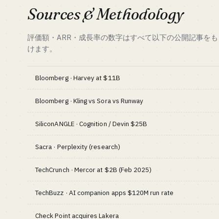
ロで $100K+ ARR 事例
成立する OPC 
Sources & Methodology
詳しく読む →
評価額・ARR・成長率の数字はすべて以下の公開記事を
けます。
Bloomberg · Harvey at $11B
Bloomberg · Kling vs Sora vs Runway
SiliconANGLE · Cognition / Devin $25B
Sacra · Perplexity (research)
TechCrunch · Mercor at $2B (Feb 2025)
TechBuzz · AI companion apps $120M run rate
Check Point acquires Lakera