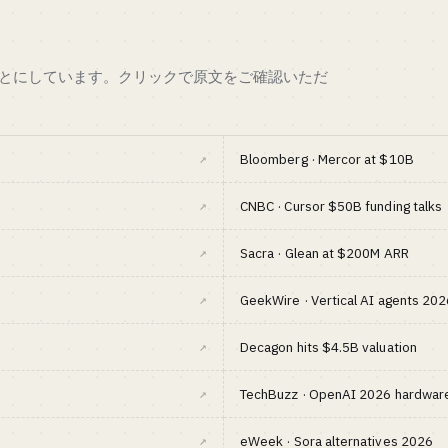
の理想形）
もとにしています。クリックで原文をご確認いただ
↗
Bloomberg · Mercor at $10B
↗
CNBC · Cursor $50B funding talks
↗
Sacra · Glean at $200M ARR
↗
GeekWire · Vertical AI agents 202
↗
Decagon hits $4.5B valuation
↗
TechBuzz · OpenAI 2026 hardware
↗
eWeek · Sora alternatives 2026