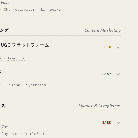
 Mgmt
MARK
向いている人 · BEST FIT
50M+
PLG 志向のエンジニア / ひとりエン
·
Channeladvisor
·
Linnworks
TAL
GTM · 売り方
ジニア
中規模セラー向けアウトバウンド +
fy・eBay を同時販売するときの在庫同期と注文集約を
チャネル
中国系の SaaS が主流です。
ング
Content Marketing
MARK
向いている人 · BEST FIT
Amazon ads の経験を持つひとりエ
TAL
GTM · 売り方
ンジニア・ベテラン向き
サブスク + チャネル
 UGC プラットフォーム
MID
MARK
向いている人 · BEST FIT
iu それぞれ
ひとりエンジニア + 業界経験の厚
N
·
Trend.io
い人
リエイターやインフルエンサーをまとめて確保する
ス
Tok Shop の盛り上がりで、この領域も再び熱を
EASY
e
·
Jimeng
·
Synthesia
TAL
GTM · 売り方
に置き換え、TikTok や Reels の物販ショート動
マーケットプレイス + テイクレー
。
ト
ンス
Finance & Compliance
MARK
向いている人 · BEST FIT
TAL
GTM · 売り方
ぞれ ARR
コミュニティ運営に強い人 + ネッ
ツールサブスク + コース + 運用代
HARD
ト感度の高いひとり
行
 Tax
MARK
向いている人 · BEST FIT
Payoneer
·
WorldFirst
ネット感度の高いひとり向け（ク