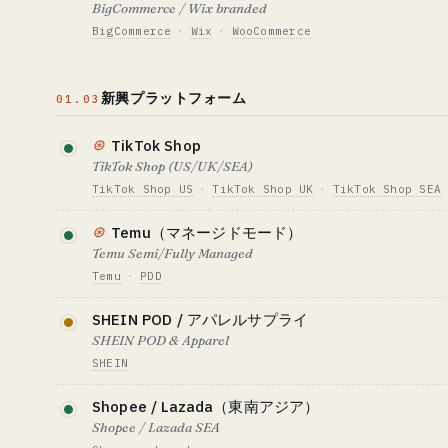
BigCommerce / Wix branded
BigCommerce
·
Wix
·
WooCommerce
必要資金の目安 · CAPITAL
GTM · 売り方
$15-150K (主に広告費)
FB/IG/TikTo
Shopify の代替候補で、手作り石鹸やアウトドアと
ト
ではむしろこちらが向くこともあります。
新興プラットフォーム
01.03
ベンチマーク · BENCHMARK
向いている人 · B
Shopify 出店者 2M+ · Cupshe 単店
デジタルノマド
必要資金の目安 · CAPITAL
GTM · 売り方
舗 $100M+
スキルを持つネ
$15-70K
SEO + インフル
⊛
TikTok Shop
り向き
ツ
TikTok Shop (US/UK/SEA)
ベンチマーク · BENCHMARK
向いている人 · B
TikTok Shop US
·
TikTok Shop UK
·
TikTok Shop SEA
BigCommerce 出店者 60K+
ブランド運営の
2024 年に米国で立ち上がり、コンテンツ・ショー
者
⊛
Temu（マネージドモード）
三位一体で動いています。機会の窓は開いており、
Temu Semi/Fully Managed
も比較的低いハードルで始められます。
Temu
·
PDD
必要資金の目安 · CAPITAL
GTM · 売り方
Pinduoduo の海外版で、超低価格を打ち出すモデ
SHEIN POD / アパレルサプライ
$1.5-15K
ショート動画 + 
ージドモードでは、供給は出品者・運営はプラット
エンサー配信
SHEIN POD & Apparel
が分かれます。
SHEIN
ベンチマーク · BENCHMARK
向いている人 · BE
TikTok Shop の GMV 目標 $20B
ネット感度の高
必要資金の目安 · CAPITAL
GTM · 売り方
ファストファッションのプラットフォームで、柔軟
(2024)
ま最も確度の高
Shopee / Lazada（東南アジア）
$7K+ (資金よりサプライチェーン
商品供給 → プ
ンと AI による補充が肝です。参入には試作能力と
能力)
信、広告不要
Shopee / Lazada SEA
欠かせません。
詳しく読む →