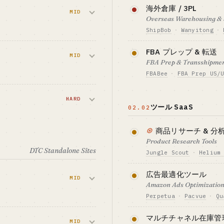
海外倉庫 / 3PL
MID
Overseas Warehousing &
ShipBob
·
Wanyitong
·
て短くありませ
資産も運営も重い領
FBA プレップ & 転送
す。
MID
す。中国セラーの拡
FBA Prep & Transshipme
FBABee
·
FBA Prep US/
必要資金の目安 · CAPI
+ PPC + レビュ
$1.5M+ (倉庫 + 設備)
工業品のニッチに
セラー向けにラベリ
トラフィックの伸
HARD
イトで始めやすく、
ツール SaaS
02.02
EST FIT
ベンチマーク · BENCH
ンに強い業界経験
ShipBob の顧客 7000+
必要資金の目安 · CAPI
ヒットを狙うデジタ
$70K-400K
⊛
商品リサーチ & 分
書類が必須で
ー
Product Research Tools
ベンチマーク · BENCH
DTC Standalone Sites
中小規模 FBA プレッ
Jungle Scout
·
Helium
EST FIT
件処理
、もしくは特定カテ
Amazon や Tik
向き
ント + 広告
広告最適化ツール
MID
ます。ユーザー数が
Amazon Ads Optimizatio
ST FIT
+ VC を確保した
Perpetua
·
Pacvue
·
Qu
必要資金の目安 · CAPI
では難しい
$70K-400K
領域です。FB・
PPC 入札とキーワ
マルチチャネル在庫管
上の必須セットです。
MID
高いものの、営業サ