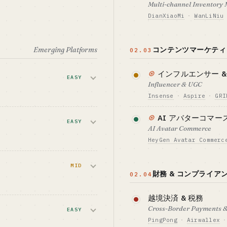
Multi-channel Inventory
ベンチマーク · BENCH
Helium 10 推定 ARR $
DianXiaoMi
·
WanLiNiu
必要資金の目安 · CAPI
k 広告 + メールリピー
$150K-700K
いった特定ニッチ
Amazon・Shopi
担います。この領域は
詳しく読む →
Emerging Platforms
コンテンツマーケティ
02.03
EST FIT
ベンチマーク · BENCH
、もしくは有料広告
Pacvue の評価額 $1B+
必要資金の目安 · CAPI
ット感度の高いひと
エンサー + コンテン
$150K-700K
⊛
インフルエンサー &
EASY
Influencer & UGC
ベンチマーク · BENCH
DianXiaoMi / WanLiN
EST FIT
Insense
·
Aspire
·
GRI
経験を持つ業界経験
100K+ セラー
ト動画・ライブの
セラーが UGC ク
⊛
AI アバターコマー
ひとりでの開設
EASY
のを支援します。Tik
AI Avatar Commerce
帯びています。
HeyGen Avatar Commerc
必要資金の目安 · CAPI
ルです。セミマネ
実演者を AI アバター
ライブ + インフル
$150K-700K
フォームと役割
MID
画を量産する形です
財務 & コンプライア
02.04
ST FIT
ベンチマーク · BENCH
必要資金の目安 · CAPI
いひとり向け（い
Insense / Aspire それ
$15-70K
越境決済 & 税務
なサプライチェー
い機会の窓）
$20-50M（推定）
ラットフォーム配
Cross-Border Payments &
デザイナーの人脈が
EASY
ベンチマーク · BENCH
PingPong
·
Airwallex
·
詳しく読む →
HeyGen ~$100M ARR