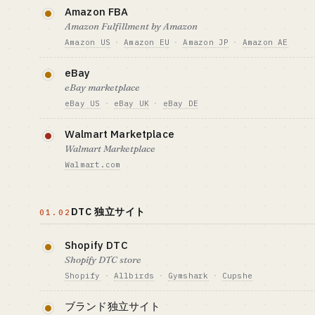
Amazon FBA
Amazon Fulfillment by Amazon
Amazon US
·
Amazon EU
·
Amazon JP
·
Amazon AE
北米の主戦場で、参入障壁も入金サイクルもけっし
eBay
ん。仕入れ資金と選品の目利きを持つセラー向きで
eBay marketplace
eBay US
·
eBay UK
·
eBay DE
必要資金の目安 · CAPITAL
GTM · 売り方
$15-150K (在庫+広告)
リスティング最適化 
老舗のプラットフォームで、中古・コレクタブル・
ー蓄積
Walmart Marketplace
は差別化の余地があります。競争は少なめですが、
Walmart Marketplace
ベンチマーク · BENCHMARK
向いている人 · B
びは緩やかです。
Anker — 北米トップの中国系セラー
サプライチェー
Walmart.com
者、または単品
必要資金の目安 · CAPITAL
GTM · 売り方
オンボーディング審査が厳しく、米国法人か相応の
ルノマド向き
$7-70K
SEO + リピータ
す。アップサイドも参入障壁もどちらも高めです。
DTC 独立サイト
01.02
ベンチマーク · BENCHMARK
向いている人 · B
中国の上位セラーで年間 GMV $1〜
デジタルノマド
必要資金の目安 · CAPITAL
GTM · 売り方
10M 規模
ゴリのベテラン
$70K+ + 米国法人
WFS フルフィルメ
Shopify DTC
Shopify DTC store
ベンチマーク · BENCHMARK
向いている人 · BE
YoY で 2 倍成長（Amazon は横ば
業界経験の厚い人 
Shopify
·
Allbirds
·
Gymshark
·
Cupshe
い）
創業者 · ひとり
サイトの立ち上げは簡単ですが、集客は本当に厳しい
ブランド独立サイト
Google・TikTok 広告とインフルエンサーが事実