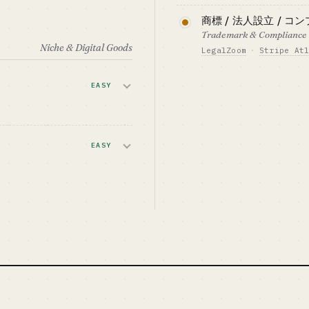
ST FIT
越境送金と VAT・E
ンに強い業界経験
商標 / 法人設立 / 
V は低めですが
イセンスの壁が高く
の業態転換に向き
 + データ駆動の
Trademark & Compliance 
る戦略に向きま
Niche & Digital Goods
LegalZoom
·
Stripe At
詳しく読む →
必要資金の目安 · CAPI
EST FIT
$14M+ + ライセンス
セラーの米英香港法
ライチェーンに強い
EASY
ベンチマーク · BENCH
高頻度・低単価の領
ing + プラットフ
PingPong / Airwall
ります。
フィリエイト
ーン
ST FIT
必要資金の目安 · CAPI
を扱うグローバ
向け（中国の小規
$70K-400K
デザインを使え
EASY
道ルート）
ベンチマーク · BENCH
LegalZoom / Stripe 
ャツ・マグカッ
バル規模
erest 集客
品なら、限界費
ST FIT
・ネット感度の高
的な OPC のル
ーム +
客
ST FIT
向け（在庫ゼロで