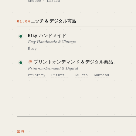
Shopee
·
Lazada
ベンチマーク · BENCHMARK
向いている人 · BE
Temu の 2024 GMV $30B+
サプライチェー
必要資金の目安 · CAPITAL
GTM · 売り方
東南アジアを代表する 2 大プラットフォームで、AO
者、または工場
$70K+ (試作 + デザイン)
オンボーディング
ユーザー数は厚めです。ボリュームとコスパで攻め
ます
柔軟補充
ニッチ & デジタル商品
01.04
す。
ベンチマーク · BENCHMARK
向いている人 · B
詳しく読む →
SHEIN の 2024 売上 $30B+
アパレルのサプ
Etsy ハンドメイド
必要資金の目安 · CAPITAL
GTM · 売り方
業界経験者
$5-45K
ローカライズ list
Etsy Handmade & Vintage
ォーム広告 + ア
Etsy
ベンチマーク · BENCHMARK
向いている人 · BE
ハンドメイド・デジタルダウンロード・ビンテージ
Shopee の 2024 GMV $98B+
デジタルノマド
⊛
プリントオンデマンド & デジタル商品
ルなマーケットです。ひとりセラーにやさしく、AI 
模工場が選ぶ王
Print-on-Demand & Digital
ば大量出品もこなせます。
Printify
·
Printful
·
Gelato
·
Gumroad
必要資金の目安 · CAPITAL
GTM · 売り方
在庫も物流も持たずに、AI 生成のデザインを T シ
$1.5-15K
Etsy SEO + Pint
プ・ポスターに印刷する形です。純粋なデジタル商
ベンチマーク · BENCHMARK
用はほぼゼロでスケールできます。
向いている人 · BE
Etsy のアクティブセラー 8M+
デジタルノマド
いひとり向け（典型
必要資金の目安 · CAPITAL
GTM · 売り方
ート）
$1.5K
POD プラットフォ
Etsy/Shopify 集
ベンチマーク · BENCHMARK
向いている人 · BE
出典
Printify 出店者 8M+ · Gumroad ソ
デジタルノマド