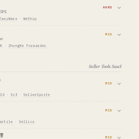
HARD
 3PL
EasyWare
·
WeShip
域ですが、キャッシュフローは安定していま
大が需要を押し上げています。
MID
nt
UK
·
ZhongKe Forwarder
TAL
GTM · 売り方
セラーコミュニティ + チャネル提
ング・梱包・転送を提供する形です。アセットラ
携
評判と価格で勝負することになります。
Seller Tools SaaS
MARK
向いている人 · BEST FIT
業界経験の厚い人 + VC 出資ありの
TAL
GTM · 売り方
創業者
セラーコミュニティ + 同業者紹介
析
MID
MARK
向いている人 · BEST FIT
プで月間数千
物流からの転換組の業界経験者
 10
·
Sif
·
SellerSprite
Tok Shop のセラーがヒット商品を見つけるのを支援し
多く、支払い意欲も強い領域です。
MID
n
artile
·
Sellics
TAL
GTM · 売り方
サブスク $30-100/月 + アフィリエ
ード最適化を自動化します。ACV もリテンションも
イト
理
イクルは長めです。
MID