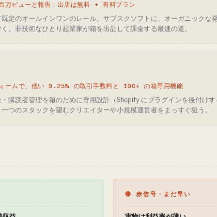
百万ビューと報告；出店は無料 + 有料プラン
て既定のオールインワンのレール。サブスクソフトに、オーガニックな
付く。非技術なひとり起業家が箱を出品して課金する最速の道。
ームで、低い 0.25% の取引手数料と 100+ の箱専用機能
・購読者管理を箱のために専用設計（Shopify にプラグインを後付け
く一つのスタックを望むクリエイターや小規模運営者をまっすぐ狙う。
🔴 赤信号・まだ早い
続収益
実物は利益率が薄い