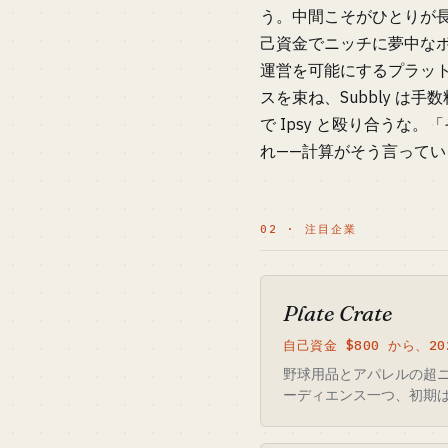
う。中間こそがひとりが長く立
己資金でニッチに夢中な
運営を可能にするプラット
スを束ね、Subbly は
で Ipsy と殴り合う
れ——計算がそう言ってい
02 · 注目企業
Plate Crate
自己資金 $800 から、2
野球用品とアパレルの超
ーディエンス一つ、初期