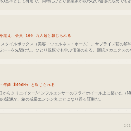
かの基準として有用で、同時にひとり起業家が競わない領域の戒めでも
 を超え、会員 100 万人超と報じられる
フスタイルボックス（美容・ウェルネス・ホーム）。サプライズ箱の解
選ぶ——を先駆けた。ひとり規模でも学ぶ価値のある、継続メカニクスの
年商 $400M+ と報じられる
初日からクリエイター/インフルエンサーのフライホイール上に築いた（Michel
由の流通が、箱の成長エンジン丸ごとになり得る証拠だ。
20