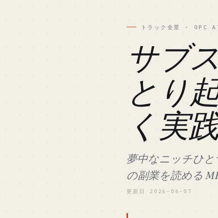
トラック全景 · OPC A
サブ
とり
く実
夢中なニッチひとつ
の副業を読める M
更新日 2026-06-07