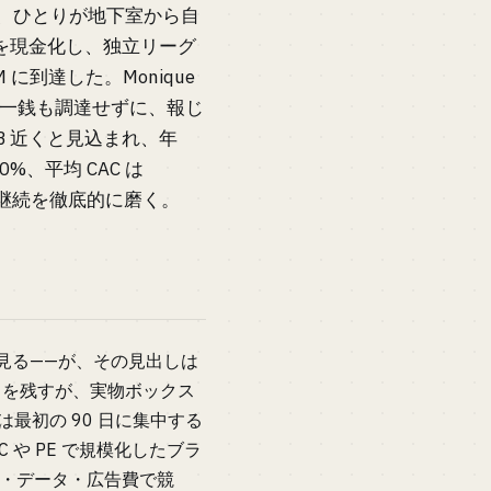
、ひとりが地下室から自
0 を現金化し、独立リーグ
M に到達した。Monique
ms を始め、一銭も調達せずに、報じ
0B 近くと見込まれ、年
%、平均 CAC は
び、継続を徹底的に磨く。
 と見る——が、その見出しは
 を残すが、実物ボックス
 は最初の 90 日に集中する
 や PE で規模化したブラ
ない物流・データ・広告費で競