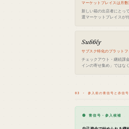
マーケットプレイスは月数
新しい箱の出店者にとっ
選マーケットプレイスが
Subbly
サブスク特化のプラットフォ
チェックアウト・継続課金
インの寄せ集め」ではな
03 · 参入前の青信号と赤信号
🟢 青信号・参入候補
自己資金で始められる継