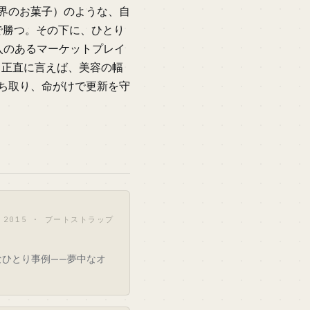
s（世界のお菓子）のような、自
で勝つ。その下に、ひとり
流入のあるマーケットプレイ
だ。正直に言えば、美容の幅
勝ち取り、命がけで更新を守
2015 · ブートストラップ
ひとり事例——夢中なオ