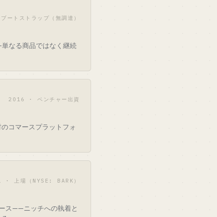
· ブートストラップ（無調達）
—単なる商品ではなく継続
2016 · ベンチャー出資
材のコマースプラットフォ
1 · 上場（NYSE: BARK）
ケース——ニッチへの執着と