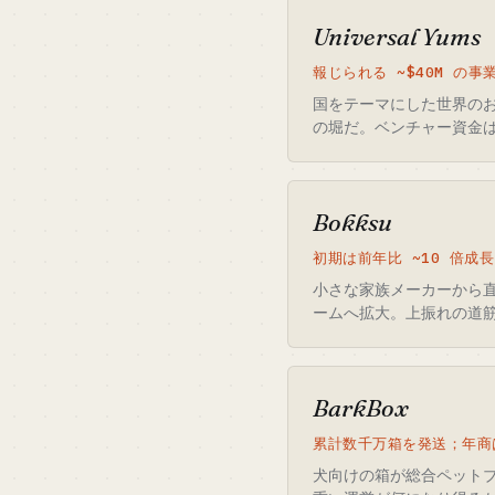
Universal Yums
報じられる ~$40M の事
国をテーマにした世界の
の堀だ。ベンチャー資金
Bokksu
初期は前年比 ~10 倍成長
小さな家族メーカーから
ームへ拡大。上振れの道
BarkBox
累計数千万箱を発送；年商
犬向けの箱が総合ペットブ