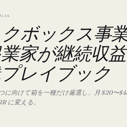
TLAS
スクボックス事
起業家が継続収益
践プレイブック
に向けて箱を一種だけ厳選し、月 $20〜$4
RR に変える。