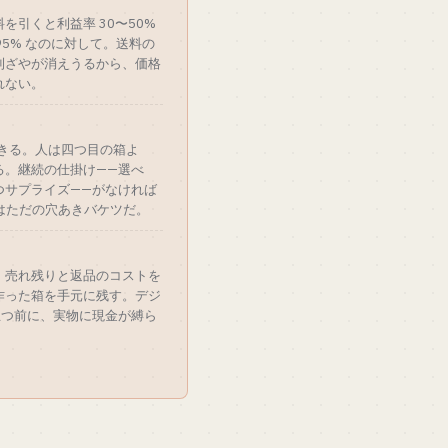
を引くと利益率 30〜50%
95% なのに対して。送料の
利ざやが消えうるから、価格
れない。
で起きる。人は四つ目の箱よ
る。継続の仕掛け——選べ
つサプライズ——がなければ
長はただの穴あきバケツだ。
、売れ残りと返品のコストを
作った箱を手元に残す。デジ
立つ前に、実物に現金が縛ら