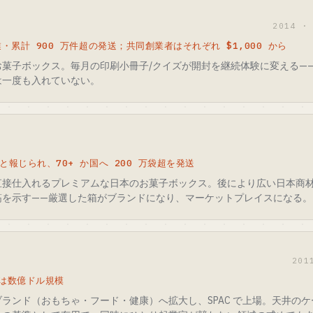
2014 
業・累計 900 万件超の発送；共同創業者はそれぞれ $1,000 から
お菓子ボックス。毎月の印刷小冊子/クイズが開封を継続体験に変える—
は一度も入れていない。
と報じられ、70+ か国へ 200 万袋超を発送
直接仕入れるプレミアムな日本のお菓子ボックス。後により広い日本商
筋を示す——厳選した箱がブランドになり、マーケットプレイスになる。
201
は数億ドル規模
ランド（おもちゃ・フード・健康）へ拡大し、SPAC で上場。天井の