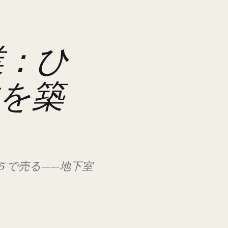
業：ひ
を築
5 で売る——地下室