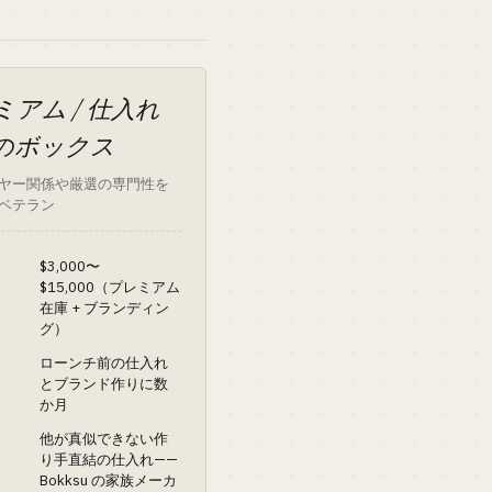
ミアム / 仕入れ
のボックス
ヤー関係や厳選の専門性を
ベテラン
$3,000〜
$15,000（プレミアム
在庫 + ブランディン
グ）
ローンチ前の仕入れ
とブランド作りに数
か月
他が真似できない作
手
り手直結の仕入れ——
Bokksu の家族メーカ