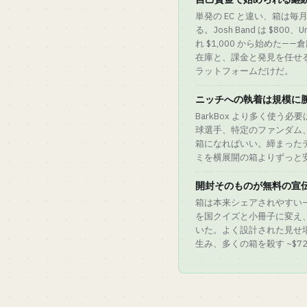
単発の EC と違い、箱は毎
る。Josh Band は $800、
れ $1,000 から始めた
在庫と、課金と発見を任せる Cra
ラットフォームだけだ。
ニッチへの執着は規模に
BarkBox より多く使う
球選手、特定のファンダム
箱になればいい。締まった
ミを横展開の箱よりずっと
開封そのものが無料の宣
箱は本来シェアされやすい——Un
を国クイズと小冊子に変え、Fab
いた。よく設計された見せ
生み、多くの箱を殺す ~$72 