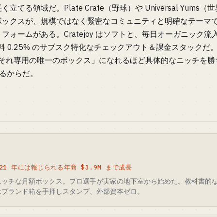
てる領域だ。Plate Crate（野球）や Universal Yum
ボックスが、規模ではなく緊密なコミュニティと明確なテーマ
フォームがある。Cratejoy はソフトと、毎日オーガニック
手数料 0.25% のサブスク特化なチェックアウト＆課金スタック
な。「それ専用の唯一のボックス」になれるほど具体的なニッチを
るからだ。
021 年には報じられる年商 $3.9M まで成長
ニッチな月額ボックス。プロ選手が実家の地下室から始めた。教科書的な
はブランド箱を手押しスタンプ、外部資本ゼロ。