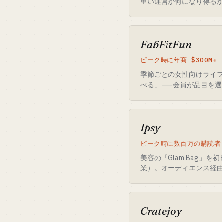
重い運営が何になり得る
FabFitFun
ピーク時に年商 $300M+
季節ごとの女性向けライ
べる」——会員が品目を
Ipsy
ピーク時に数百万の購読者・
美容の「Glam Bag」を
業）。オーディエンス経
Cratejoy