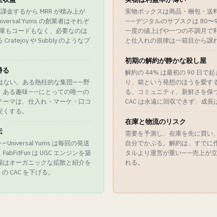
月課金するから MRR が積み上が
実物ボックスは商品・梱包・送料
Universal Yums の創業者はそれぞ
——デジタルのサブスクは 80〜
——倉庫もコードもなく、必要なのは
一度の値上げや一つの不調月で
tejoy や Subbly のようなプ
と仕入れの規律は一箱目から譲
初期の解約が静かな殺し屋
勝る
解約の 44% は最初の 90 日
必要はない。ある熱狂的な集団——野
り、箱という発想のほうを愛す
、ある趣味——にとっての唯一の
る、コミュニティ、新鮮さを保
テーマは、仕入れ・マーケ・口コ
CAC は永遠に回収できず、成
安くする。
在庫と物流のリスク
伝
需要を予測し、在庫を先に買い
iversal Yums は毎回の発送
自分でかぶる。解約は、すでに
FitFun は UGC エンジンを築
タルより運営が重い——売上が
場はオーガニックな拡散と紹介を
れる。
の CAC を下げる。