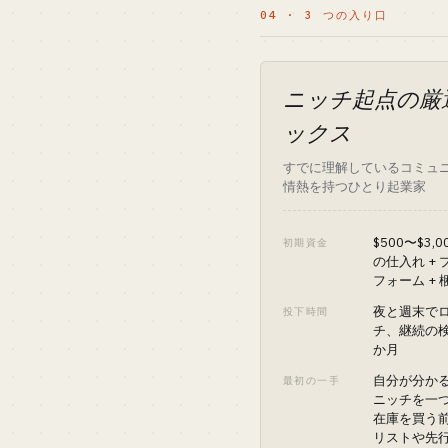
04 · 3 つの入り口
ニッチ起点の厳
ックス
すでに理解しているコミュ
情熱を持つひとり起業家
$500〜$3,
初期資金
の仕入れ +
フォーム + 
夜と週末で
投下時間
チ、継続の
か月
自分が分か
最初の一手
ニッチを一
在庫を買う
リストや先