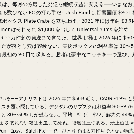
業は、毎月の厳選した発送を継続収益に変える——いまなお
数少ない EC の打ち手だ。Josh Band は貯蓄国債 $80
ス Plate Crate を立ち上げ、2021 年には年商 $3.9
ias Zauner はそれぞれ $1,000 を出して Universal Yu
 900 万件超の発送まで育てた。世界市場は 2026 年に $5
。だが落とし穴は容赦ない。実物ボックスの利益率は 30〜50
4% は最初の 90 日で起きる。勝者は夢中なニッチを一つ選
——アナリストは 2026 年に $50B 近く、CAGR ~19%
スを覆い隠している。デジタルのサブスクは利益率 80〜95%
30〜50% しか残らない。平均 CAC は ~$72、解約の 44%
更新を取れない箱は出血して死ぬ。階層は三つある。最上位は VC
FitFun、Ipsy、Stitch Fix——で、ひとりでは太刀打ちでき