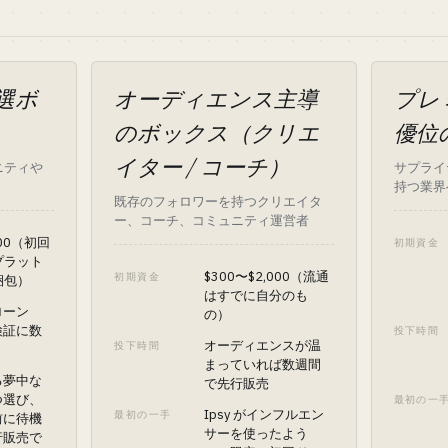
選ボ
オーディエンス主導
プレ
のボックス（クリエ
優位
イター / コーチ）
ニティや
サプライ
持つ業界
既存のフォロワーを持つクリエイタ
ー、コーチ、コミュニティ運営者
000（初回
初期資金
 プラット
$300〜$2,000（流通
初期資金
梱包）
はすでに自分のも
ローン
の）
検証に数
投下時間
オーディエンスが温
投下時間
まっていれば数週間
る夢中な
で先行販売
つ選び、
最初の一
Ipsy がインフルエン
最初の一手
前に待機
サーを使ったよう
行販売で