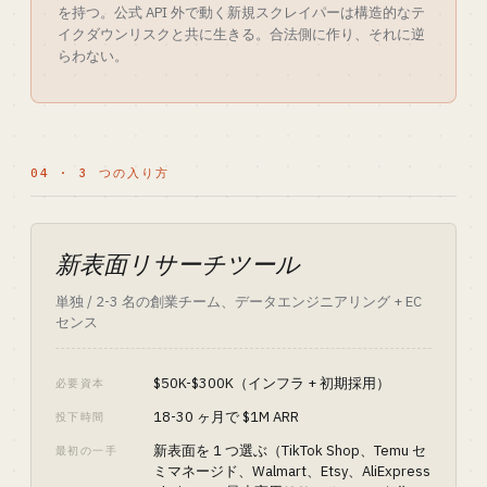
を持つ。公式 API 外で動く新規スクレイパーは構造的なテ
イクダウンリスクと共に生きる。合法側に作り、それに逆
らわない。
04 · 3 つの入り方
新表面リサーチツール
単独 / 2-3 名の創業チーム、データエンジニアリング + EC
センス
$50K-$300K（インフラ + 初期採用）
必要資本
18-30 ヶ月で $1M ARR
投下時間
新表面を 1 つ選ぶ（TikTok Shop、Temu セ
最初の一手
ミマネージド、Walmart、Etsy、AliExpress