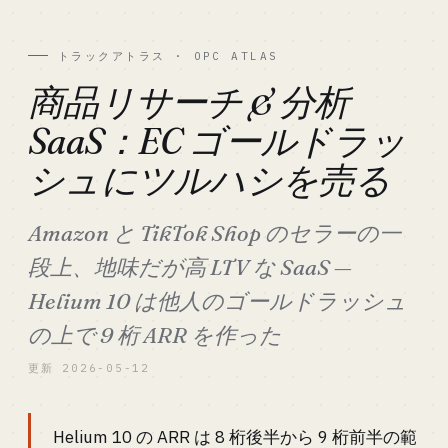
トラックアトラス · OPC ATLAS
商品リサーチ & 分析
SaaS：EC ゴールドラッ
シュにツルハシを売る
Amazon と TikTok Shop のセラーの一
段上、地味だが高 LTV な SaaS —
Helium 10 は他人のゴールドラッシュ
の上で 9 桁 ARR を作った
更新 2026-05-12
Helium 10 の ARR は 8 桁後半から 9 桁前半の範