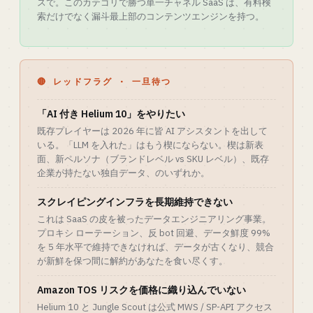
スで。このカテゴリで勝つ単一チャネル SaaS は、有料検
索だけでなく漏斗最上部のコンテンツエンジンを持つ。
🔴 レッドフラグ · 一旦待つ
「AI 付き Helium 10」をやりたい
既存プレイヤーは 2026 年に皆 AI アシスタントを出して
いる。「LLM を入れた」はもう楔にならない。楔は新表
面、新ペルソナ（ブランドレベル vs SKU レベル）、既存
企業が持たない独自データ、のいずれか。
スクレイピングインフラを長期維持できない
これは SaaS の皮を被ったデータエンジニアリング事業。
プロキシ ローテーション、反 bot 回避、データ鮮度 99%
を 5 年水平で維持できなければ、データが古くなり、競合
が新鮮を保つ間に解約があなたを食い尽くす。
Amazon TOS リスクを価格に織り込んでいない
Helium 10 と Jungle Scout は公式 MWS / SP-API アクセス