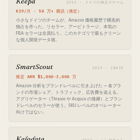
Keepa
2011 · ドイツの独立小チーム
€19/月 · 50 万+ 購読（推定）
小さなドイツのチームが、Amazon 価格履歴で構造的
独占を作った。リセラー、アービトラージ、本気の
FBA セラーは全員払う。このカテゴリで最もクリーン
な個人開発データ堀。
SmartScout
2019 · INDIE
推定 ARR $1,000-3,000 万
Amazon 分析をブランドレベルに引き上げた — 各ブラ
ンドの市場シェア、トラフィック、広告費を追える。
アグリゲーター（Thrasio や Acquco の後継）とブラン
ドレベルのセラーが使う。SKU レベルのオペレーター
向けではない。
Kalodata