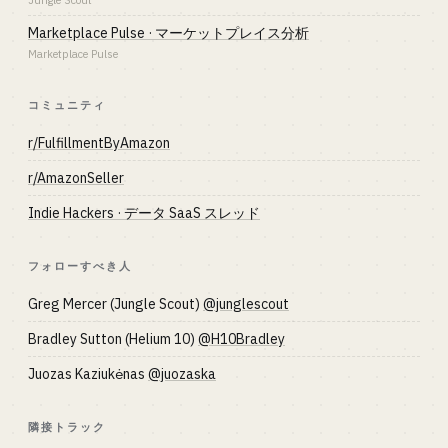
Jungle Scout
Marketplace Pulse · マーケットプレイス分析
Marketplace Pulse
コミュニティ
r/FulfillmentByAmazon
r/AmazonSeller
Indie Hackers · データ SaaS スレッド
フォローすべき人
Greg Mercer (Jungle Scout)
@junglescout
Bradley Sutton (Helium 10)
@H10Bradley
Juozas Kaziukėnas
@juozaska
隣接トラック