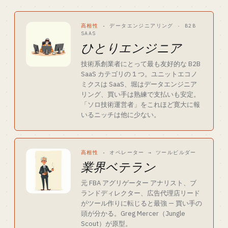
高相性
·
データエンジニアリング · B2B
SAAS
ひとりエンジニア
技術系創業者にとって最も友好的な B2B
SaaS カテゴリの 1 つ。ユニットエコノ
ミクスは SaaS、堀はデータエンジニア
リング、買い手は熟練で支払いも安定。
「ソロ技術運営者」をこれほど寛大に報
いるニッチは他に少ない。
高相性
·
オペレーター → ツールビルダー
業界ベテラン
元 FBA アグリゲーター アナリスト、ブ
ランドディレクター、広告代理店リード
がツール作りに転じると最強 — 買い手の
頭が分かる。Greg Mercer（Jungle
Scout）が原型。