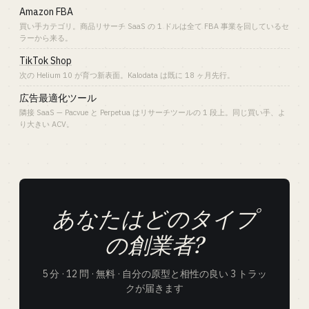
Amazon FBA
買い手カテゴリ。商品リサーチ SaaS の 1 ドルは全て FBA 事業を回しているセ
ラーから来る。
TikTok Shop
次の Helium 10 が育つ新表面。Kalodata は既に 18 ヶ月先行。
広告最適化ツール
隣接 SaaS — Pacvue と Perpetua はリサーチツールの 1 段上。同じ買い手、よ
り大きい ACV。
あなたはどのタイプ
の創業者?
5 分 · 12 問 · 無料 · 自分の原型と相性の良い 3 トラッ
クが届きます