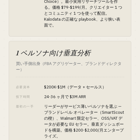
Choice）。最小実用リサーチツールを作
る。価格 $79-$199/月。クリエイター 1 つ
とコミュニティ 1 つを使って配信。
Kalodata の正確な playbook、より狭い表
面で。
1 ペルソナ向け垂直分析
買い手側出身（FBA アグリゲーター、ブランドディレクタ
ー）
$200K-$1M（データ + セールス）
必要資本
24-36 ヶ月で $3M ARR
投下時間
リーダーがサービス薄いペルソナを選ぶ —
最初の一手
ブランドレベル オペレーター（SmartScout
の楔）、Walmart 限定セラー、OSS/VAT デ
ータが必要な EU セラー。垂直ダッシュボー
ドを構築。価格 $200-$2,000/月エンタープ
ライズ。