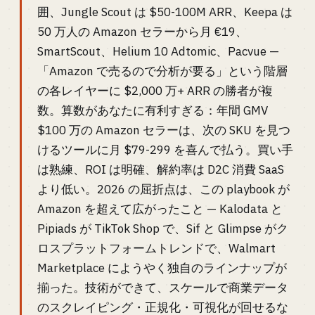
囲、Jungle Scout は $50-100M ARR、Keepa は
50 万人の Amazon セラーから月 €19、
SmartScout、Helium 10 Adtomic、Pacvue —
「Amazon で売るので分析が要る」という階層
の各レイヤーに $2,000 万+ ARR の勝者が複
数。算数があなたに有利すぎる：年間 GMV
$100 万の Amazon セラーは、次の SKU を見つ
けるツールに月 $79-299 を喜んで払う。買い手
は熟練、ROI は明確、解約率は D2C 消費 SaaS
より低い。2026 の屈折点は、この playbook が
Amazon を超えて広がったこと — Kalodata と
Pipiads が TikTok Shop で、Sif と Glimpse がク
ロスプラットフォームトレンドで、Walmart
Marketplace にようやく独自のラインナップが
揃った。技術ができて、スケールで商業データ
のスクレイピング・正規化・可視化が回せるな