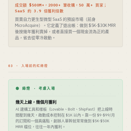
成交額 $500M+，2000+ 筆收購，50 萬+ 買家；
SaaS 約 3.9 倍獲利倍數
買賣自力更生型微型 SaaS 的預設市場（前身
MicroAcquire）。它定義了退出帳：做到 $5K-$30K MRR
後按幾年獲利賣掉，或者直接買一個現金流為正的產
品，省去從零冷啟動。
03 · 入場前的紅綠燈
🟢 綠燈 · 考慮入場
幾天上線，幾個月獲利
AI 建構工具和樣板（Lovable、Bolt、ShipFast）把上線時
間壓到幾天，啟動成本控制在 $1K 以內。靠一份 $9-$99/月
的訂閱和一個真痛點，創辦人單幹就常常做到 $5K-$50K
MRR 檔位，往往一年內獲利。