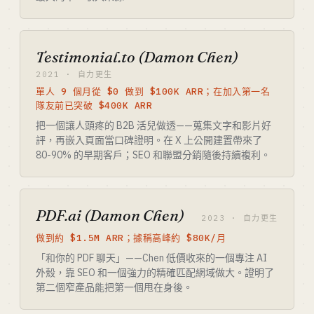
Testimonial.to (Damon Chen)
2021 · 自力更生
單人 9 個月從 $0 做到 $100K ARR；在加入第一名
隊友前已突破 $400K ARR
把一個讓人頭疼的 B2B 活兒做透——蒐集文字和影片好
評，再嵌入頁面當口碑證明。在 X 上公開建置帶來了
80-90% 的早期客戶；SEO 和聯盟分銷隨後持續複利。
PDF.ai (Damon Chen)
2023 · 自力更生
做到約 $1.5M ARR；據稱高峰約 $80K/月
「和你的 PDF 聊天」——Chen 低價收來的一個專注 AI
外殼，靠 SEO 和一個強力的精確匹配網域做大。證明了
第二個窄產品能把第一個甩在身後。