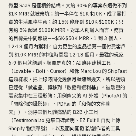
微型 SaaS 是個槓鈴結構。大約 30% 的專案永遠做不到
$1K MRR 就被棄坑；約一半停在 $1K-$10K，成了實打
實的生活風格生意；約 15% 能爬到 $10K-$100K；只
有約 5% 超過 $100K MRR。對單人創辦人而言，務實
的目標是中間那段——$5K-$50K MRR、1 到 3 個人、
12-18 個月內獲利。自力更生的產品從第一個付費客戶
到 $10K MRR 的中位時間是 12-18 個月，最猛的玩家
6-9 個月就能到。順風是真的：AI 應用建構工具
（Lovable、Bolt、Cursor）和像 Marc Lou 的 ShipFast
這類樣板，把上線時間從幾個月壓縮到幾天，所以瓶頸
已經從「做產品」轉移到「散播和選利基」。被驗證的
贏家集中在三種形態：用例夠尖的 AI 外殼（PhotoAI 的
「開除你的攝影師」、PDF.ai 的「和你的文件聊
天」）、消除某個具體痛點的 B2B 小工具
（Testimonial.to 蒐集口碑證明、EZ Fulfill 自動上傳
Shopify 物流單號），以及面向開發者/創作者的工具