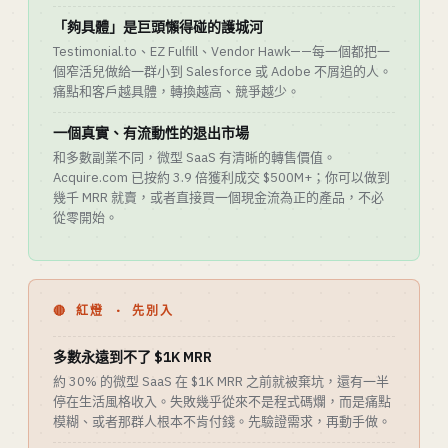
「夠具體」是巨頭懶得碰的護城河
Testimonial.to、EZ Fulfill、Vendor Hawk——每一個都把一
個窄活兒做給一群小到 Salesforce 或 Adobe 不屑追的人。
痛點和客戶越具體，轉換越高、競爭越少。
一個真實、有流動性的退出市場
和多數副業不同，微型 SaaS 有清晰的轉售價值。
Acquire.com 已按約 3.9 倍獲利成交 $500M+；你可以做到
幾千 MRR 就賣，或者直接買一個現金流為正的產品，不必
從零開始。
🔴 紅燈 · 先別入
多數永遠到不了 $1K MRR
約 30% 的微型 SaaS 在 $1K MRR 之前就被棄坑，還有一半
停在生活風格收入。失敗幾乎從來不是程式碼爛，而是痛點
模糊、或者那群人根本不肯付錢。先驗證需求，再動手做。