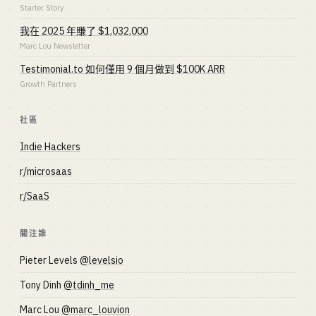
Starter Story
我在 2025 年賺了 $1,032,000
Marc Lou Newsletter
Testimonial.to 如何僅用 9 個月做到 $100K ARR
Growth Partners
社區
Indie Hackers
r/microsaas
r/SaaS
關注誰
Pieter Levels
@levelsio
Tony Dinh
@tdinh_me
Marc Lou
@marc_louvion