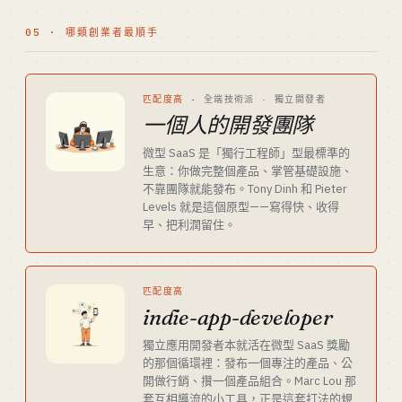
05 · 哪類創業者最順手
匹配度高
·
全端技術派 · 獨立開發者
一個人的開發團隊
微型 SaaS 是「獨行工程師」型最標準的
生意：你做完整個產品、掌管基礎設施、
不靠團隊就能發布。Tony Dinh 和 Pieter
Levels 就是這個原型——寫得快、收得
早、把利潤留住。
匹配度高
indie-app-developer
獨立應用開發者本就活在微型 SaaS 獎勵
的那個循環裡：發布一個專注的產品、公
開做行銷、攢一個產品組合。Marc Lou 那
套互相導流的小工具，正是這套打法的規