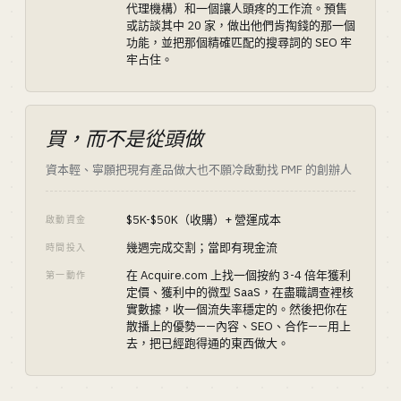
代理機構）和一個讓人頭疼的工作流。預售
或訪談其中 20 家，做出他們肯掏錢的那一個
功能，並把那個精確匹配的搜尋詞的 SEO 牢
牢占住。
買，而不是從頭做
資本輕、寧願把現有產品做大也不願冷啟動找 PMF 的創辦人
$5K-$50K（收購）+ 營運成本
啟動資金
幾週完成交割；當即有現金流
時間投入
在 Acquire.com 上找一個按約 3-4 倍年獲利
第一動作
定價、獲利中的微型 SaaS，在盡職調查裡核
實數據，收一個流失率穩定的。然後把你在
散播上的優勢——內容、SEO、合作——用上
去，把已經跑得通的東西做大。