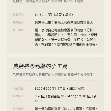
在自己工作流裡反覆被某件煩事卡住的獨立工程師
$0-$200/月（託管 + 網域）
啟動資金
週末搭出來；靠晚上和週末做到首筆收入
時間投入
選一個你自己每週都會遇到的問題（分析、
第一動作
履約、口碑證明）。一週內用 Stripe 上線最
薄的版本，第一天就收費，並在 X 上公開建
置，找到頭 10 個同樣被這事煩到的使用者。
賣給熟悉利基的小工具
已經摸透某群沒人服務好的人的痛點的產業老手或操盤手
$100-$500/月（工具 + SEO/內容）
啟動資金
3-6 個月做到首個 $1K MRR；12-18 個月到
時間投入
$10K
選一個你懂的垂直（Shopify 賣家、招募者、
第一動作