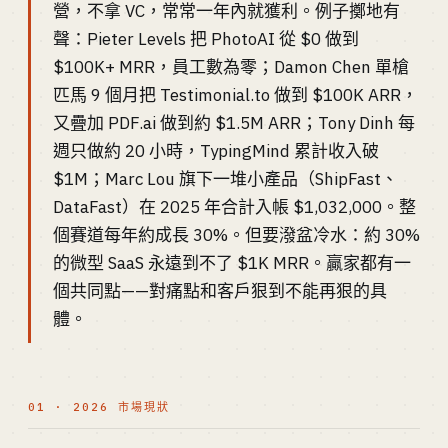
營，不拿 VC，常常一年內就獲利。例子擲地有
聲：Pieter Levels 把 PhotoAI 從 $0 做到
$100K+ MRR，員工數為零；Damon Chen 單槍
匹馬 9 個月把 Testimonial.to 做到 $100K ARR，
又疊加 PDF.ai 做到約 $1.5M ARR；Tony Dinh 每
週只做約 20 小時，TypingMind 累計收入破
$1M；Marc Lou 旗下一堆小產品（ShipFast、
DataFast）在 2025 年合計入帳 $1,032,000。整
個賽道每年約成長 30%。但要潑盆冷水：約 30%
的微型 SaaS 永遠到不了 $1K MRR。贏家都有一
個共同點——對痛點和客戶狠到不能再狠的具
體。
01 · 2026 市場現狀