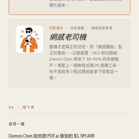
模化版本。
匹配度中
·
內容驅動 · 網感型創業者
網感老司機
散播才是真正的活兒，而「網感獨狼」型
正好擅長——公開建置、SEO 和社群給
Damon Chen 帶來了 80-90% 的早期客
戶。再配上一個無程式碼/AI 建構工具，
你不用寫多少程式碼就能拿下受眾這一
頭。
06 · 接下來
值得一讀
Damon Chen 如何把 PDF.ai 做到約 $1.5M ARR