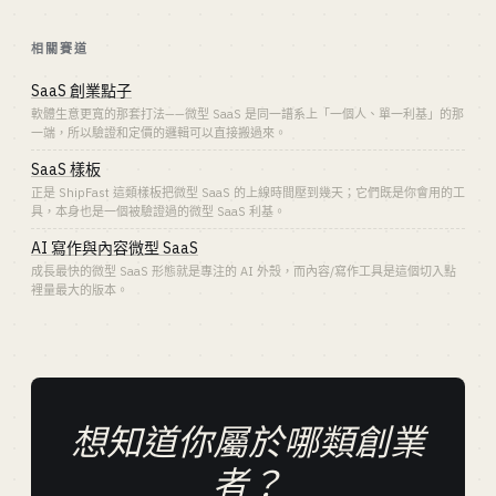
相關賽道
SaaS 創業點子
軟體生意更寬的那套打法——微型 SaaS 是同一譜系上「一個人、單一利基」的那
一端，所以驗證和定價的邏輯可以直接搬過來。
SaaS 樣板
正是 ShipFast 這類樣板把微型 SaaS 的上線時間壓到幾天；它們既是你會用的工
具，本身也是一個被驗證過的微型 SaaS 利基。
AI 寫作與內容微型 SaaS
成長最快的微型 SaaS 形態就是專注的 AI 外殼，而內容/寫作工具是這個切入點
裡量最大的版本。
想知道你屬於哪類創業
者？