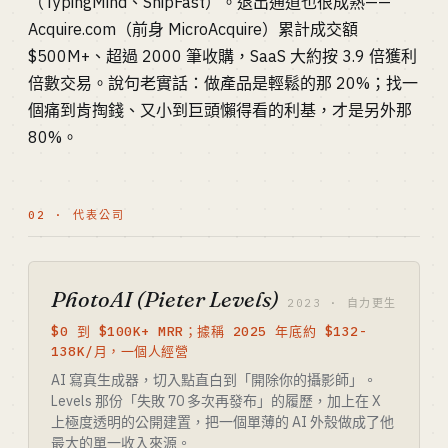
（TypingMind、ShipFast）。退出通道也很成熟——
Acquire.com（前身 MicroAcquire）累計成交額
$500M+、超過 2000 筆收購，SaaS 大約按 3.9 倍獲利
倍數交易。說句老實話：做產品是輕鬆的那 20%；找一
個痛到肯掏錢、又小到巨頭懶得看的利基，才是另外那
80%。
02 · 代表公司
PhotoAI (Pieter Levels)
2023 · 自力更生
$0 到 $100K+ MRR；據稱 2025 年底約 $132-
138K/月，一個人經營
AI 寫真生成器，切入點直白到「開除你的攝影師」。
Levels 那份「失敗 70 多次再發布」的履歷，加上在 X
上極度透明的公開建置，把一個單薄的 AI 外殼做成了他
最大的單一收入來源。