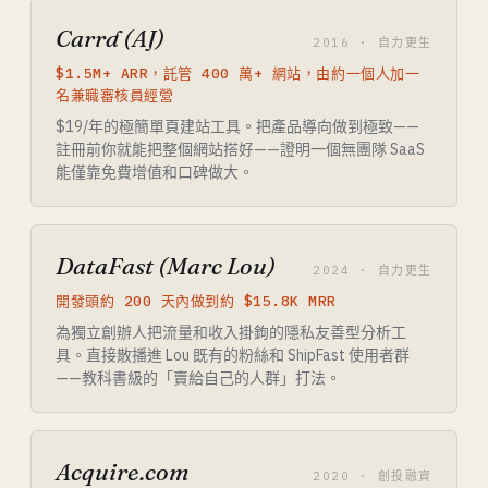
Carrd (AJ)
2016 · 自力更生
$1.5M+ ARR，託管 400 萬+ 網站，由約一個人加一
名兼職審核員經營
$19/年的極簡單頁建站工具。把產品導向做到極致——
註冊前你就能把整個網站搭好——證明一個無團隊 SaaS
能僅靠免費增值和口碑做大。
DataFast (Marc Lou)
2024 · 自力更生
開發頭約 200 天內做到約 $15.8K MRR
為獨立創辦人把流量和收入掛鉤的隱私友善型分析工
具。直接散播進 Lou 既有的粉絲和 ShipFast 使用者群
——教科書級的「賣給自己的人群」打法。
Acquire.com
2020 · 創投融資