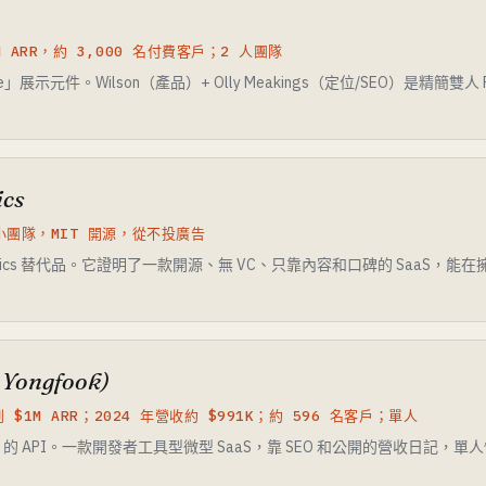
M ARR，約 3,000 名付費客戶；2 人團隊
ove」展示元件。Wilson（產品）+ Olly Meakings（定位/SEO）是精簡
ics
持小團隊，MIT 開源，從不投廣告
nalytics 替代品。它證明了一款開源、無 VC、只靠內容和口碑的 SaaS
 Yongfook)
到 $1M ARR；2024 年營收約 $991K；約 596 名客戶；單人
API。一款開發者工具型微型 SaaS，靠 SEO 和公開的營收日記，單人慢慢