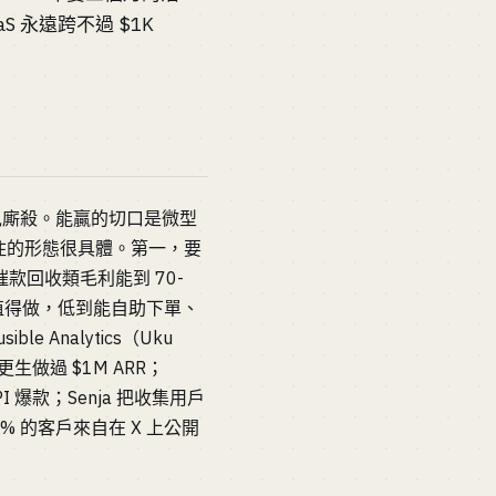
aS 永遠跨不過 $1K
在那兒廝殺。能贏的切口是微型
撐住的形態很具體。第一，要
催款回收類毛利能到 70-
到值得做，低到能自助下單、
Analytics（Uku
力更生做過 $1M ARR；
PI 爆款；Senja 把收集用戶
0% 的客戶來自在 X 上公開