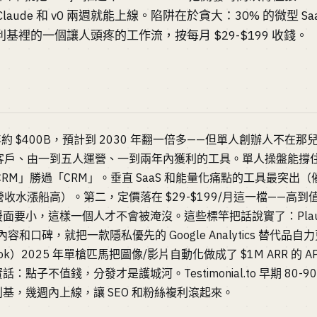
Claude 和 v0 兩週就能上線。陷阱在於貪大：30% 的微型 Sa
基裡的一個讓人頭疼的工作流，按每月 $29-$199 收錢。
4 年約 $400B，預計到 2030 年翻一倍多——但單人創辦人不
10 萬客戶、由一到五人運營、一到兩年內獲利的工具。單人操盤能
RM」勝過「CRM」。垂直 SaaS 和能量化痛點的工具最突出（
收水漲船高）。第二，定價落在 $29-$199/月這一檔——高
小，這樣一個人才不會被淹沒。這些標竿把話說實了：Plausible 
）只靠內容和口碑，就把一款隱私優先的 Google Analytics 替代品自
ngfook）2025 年單槍匹馬把圖像/影片自動化做成了 $1M ARR 的 A
點子不值錢，分發才是護城河。Testimonial.to 早期 80-9
基，幾週內上線，讓 SEO 和粉絲複利滾起來。