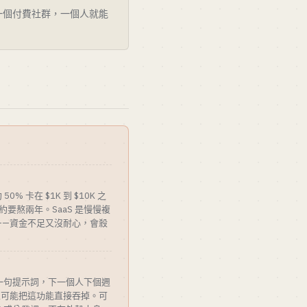
一個付費社群，一個人就能
50% 卡在 $1K 到 $10K 之
大約要熬兩年。SaaS 是慢慢複
——資金不足又沒耐心，會殺
的一句提示詞，下一個人下個週
至可能把這功能直接吞掉。可