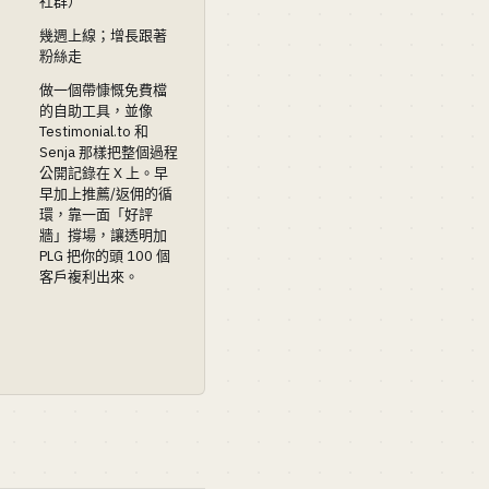
社群）
幾週上線；增長跟著
粉絲走
做一個帶慷慨免費檔
的自助工具，並像
Testimonial.to 和
Senja 那樣把整個過程
公開記錄在 X 上。早
早加上推薦/返佣的循
環，靠一面「好評
牆」撐場，讓透明加
PLG 把你的頭 100 個
客戶複利出來。