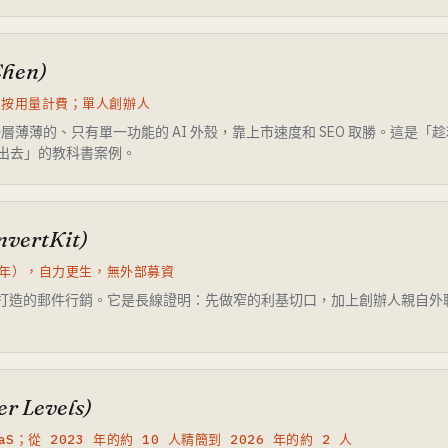
Chen)
R；按用量計費；單人創辦人
—一層薄薄的、只有單一功能的 AI 外殼，靠上市速度和 SEO 取勝。這是
發出去」的教科書案例。
nvertKit)
24 年），自力更生，無外部募資
—打造的郵件行銷。它是長線證明：先做窄的利基切口，加上創辦人親自外
er Levels)
aS；從 2023 年的約 10 人精簡到 2026 年的約 2 人