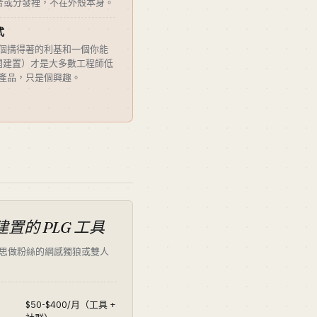
合或分發裡，不在外殼本身。
式
一個搆得著的利基和一個你能
開建置）才是大多數工程師低
好產品，只是個興趣。
置的 PLG 工具
思做粉絲的網感獨狼或雙人
$50-$400/月（工具 +