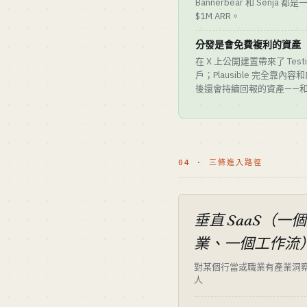
Bannerbear 和 Senj
$1M ARR。
分發是會免費複利的資產
在 X 上公開建置帶來了 Testim
戶；Plausible 完全靠內
後還會持續回報的資產——
04 · 三條進入路徑
垂直 SaaS（一
業、一個工作流
對某個行當或職業有產業洞
人