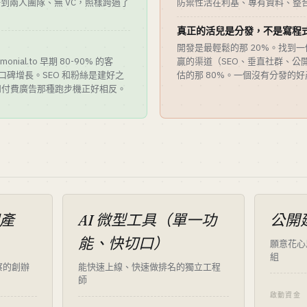
a 都是一到兩人團隊、無 VC，照樣跨過了
防禦性活在利基、專有資料、整
真正的活兒是分發，不是寫程
開發是最輕鬆的那 20%。找到
onial.to 早期 80-90% 的客
贏的渠道（SEO、垂直社群、公
容和口碑增長。SEO 和粉絲是建好之
估的那 80%。一個沒有分發的
和付費廣告那種跑步機正好相反。
個產
AI 微型工具（單一功
公開建
）
能、快切口）
願意花心
組
察的創辦
能快速上線、快速做排名的獨立工程
師
啟動資金