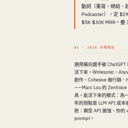
動詞（重寫、總結、
Podcaster），定 
$5K-$30K MRR
01 · 2026 市場現狀
通用橫向選手被 ChatGPT 啃了
活下來。Writesonic、An
創作、Cohesive 做行銷、Hy
——Marc Lou 的 ZenVo
具。能活下來的模式：為一個
年的拐點是 LLM API 成
險：模型 API 變強、你
prompt。