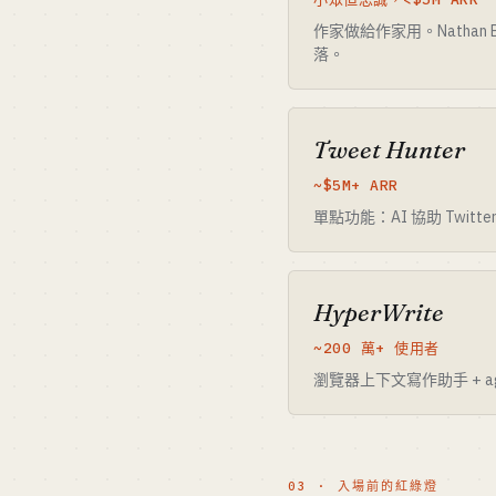
作家做給作家用。Nathan 
落。
Tweet Hunter
~$5M+ ARR
單點功能：AI 協助 Twitt
HyperWrite
~200 萬+ 使用者
瀏覽器上下文寫作助手 +
03 · 入場前的紅綠燈