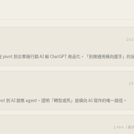
20
 pivot 到企業級行銷 AI 躲 ChatGPT 商品化。「別做通用橫向選手」
2
ivot 到 AI 銷售 agent。證明「轉型或死」是橫向 AI 寫作的唯一路徑。
1999（現代