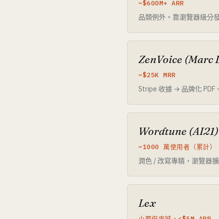
~$600M+ ARR
品類例外。靠瀏覽器級分發
ZenVoice (Marc 
~$25K MRR
Stripe 收據 → 品牌化
Wordtune (AI21)
~1000 萬使用者（累計）
潤色 / 改寫專精，瀏覽器
Lex
小眾但忠誠，<$5M ARR