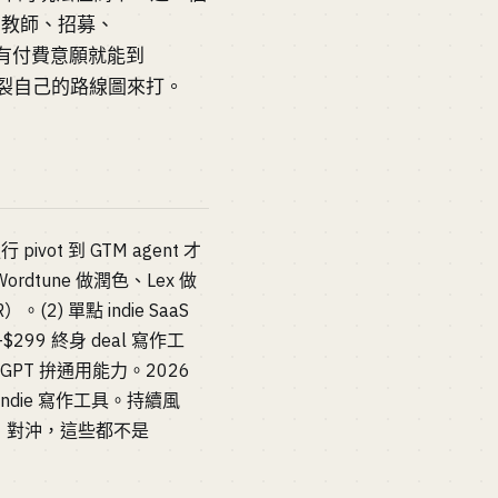
、教師、招募、
he 有付費意願就能到
了它分裂自己的路線圖來打。
ivot 到 GTM agent 才
ordtune 做潤色、Lex 做
(2) 單點 indie SaaS
-$299 終身 deal 寫作工
PT 拚通用能力。2026
indie 寫作工具。持續風
合）對沖，這些都不是