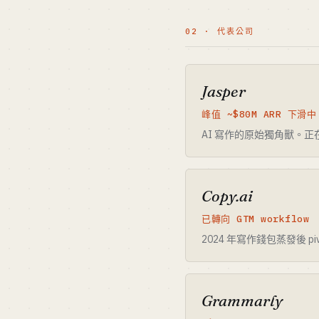
02 · 代表公司
Jasper
峰值 ~$80M ARR 下滑中
AI 寫作的原始獨角獸。正在
Copy.ai
已轉向 GTM workflow
2024 年寫作錢包蒸發後 p
Grammarly