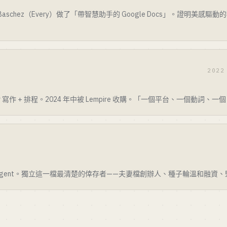
Baschez（Every）做了「帶智慧助手的 Google Docs」。證明美感
2022
er 寫作 + 排程。2024 年中被 Lempire 收購。「一個平台、一個動詞、一
 agent。獨立這一檔最清楚的倖存者——夫妻檔創辦人、種子輪溫和融資