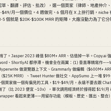
起草、翻譯、評估、批改），選一個買家（律師、地產仲介
$19-$49/月一個價位。4 週做完、6 個月在 X 上拚行銷，nic
。疊 3-5 個就是 $20K-$100K MRR 的矩陣，大廠沒動力為
。Jasper 2023 峰值 $80M+ ARR、估值掉一半。Copy.ai 強行 p
yword、ShortlyAI 都停滯。機會全在兩翼：(1) 垂直專精寫作——W
perwrite 做瀏覽器上下文、Grammarly 做編輯（$600M+ ARR）。
ice（$25K MRR）、Tweet Hunter 做社交、AppSumo 上一堆 $99
買家做一個有偏見的工具，$19-$49/月，永遠不要去跟 ChatG
本崩了（比 2023 便宜 ~10x），單次調用經濟終於撐得起 $19/月 
的 wrapper 看起來更薄——用留存功能（模板、歷史、匯出、整