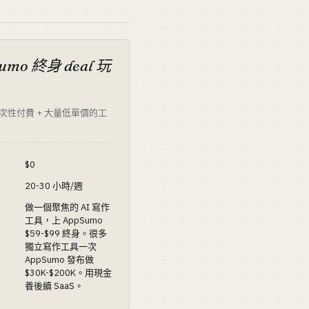
umo 終身 deal 玩
次性付費 + 大量低單價的工
$0
20-30 小時/週
做一個聚焦的 AI 寫作
工具，上 AppSumo
$59-$99 終身。很多
獨立寫作工具一次
AppSumo 發布做
$30K-$200K。用現金
養後續 SaaS。