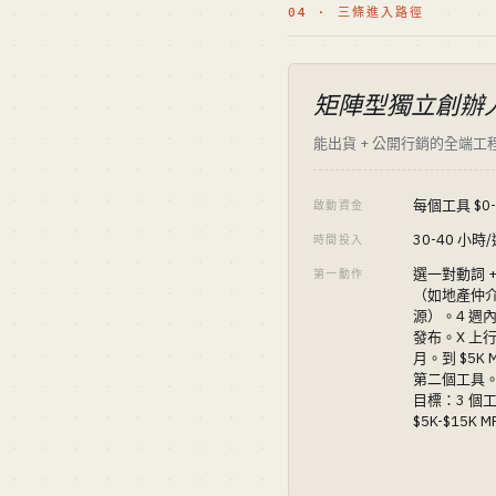
04 · 三條進入路徑
矩陣型獨立創辦
能出貨 + 公開行銷的全端工
每個工具 $0-
啟動資金
30-40 小時
時間投入
選一對動詞 +
第一動作
（如地產仲
源）。4 週內 
發布。X 上行
月。到 $5K 
第二個工具。
目標：3 個
$5K-$15K 