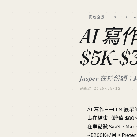
賽道全景 · OPC ATLA
AI 寫
$5K-
Jasper 在掉份額；
更新於 2026-05-12
AI 寫作——LLM 最
事在結束（峰值 $80M+
在單點微 SaaS。Marc
~$200K+/月。Piete