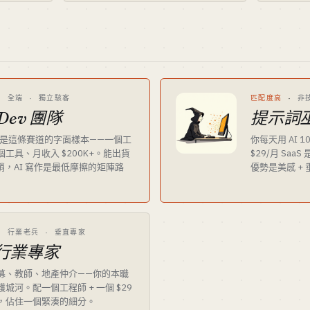
·
全端 · 獨立駭客
匹配度高
·
非
Dev 團隊
提示詞
Lou 是這條賽道的字面樣本——一個工
你每天用 AI 
工具、月收入 $200K+。能出貨
$29/月 Sa
 行銷，AI 寫作是最低摩擦的矩陣路
優勢是美感 +
·
行業老兵 · 垂直專家
行業專家
募、教師、地產仲介——你的本職
城河。配一個工程師 + 一個 $29
，佔住一個緊湊的細分。