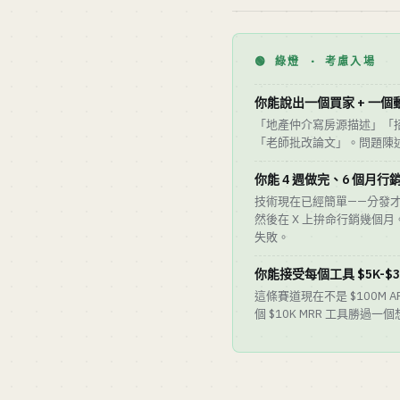
🟢 綠燈 · 考慮入場
你能說出一個買家 + 一個
「地產仲介寫房源描述」「招募
「老師批改論文」。問題陳
你能 4 週做完、6 個月行
技術現在已經簡單——分發才是真
然後在 X 上拚命行銷幾個
失敗。
你能接受每個工具 $5K-$30
這條賽道現在不是 $100M 
個 $10K MRR 工具勝過一個