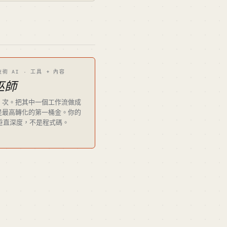
技術 AI · 工具 + 內容
巫師
10 次。把其中一個工作流做成
aS 是最高轉化的第一桶金。你的
 垂直深度，不是程式碼。