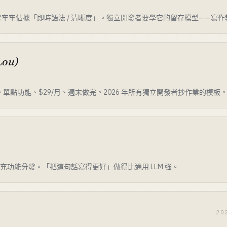
牢牢佔據「即時語法 / 清晰度」。獨立開發者要學它的留存模型——寫
Lou)
 PDF。單點功能、$29/月、週末做完。2026 年所有獨立開發者抄作業的模板
擴充功能分發。「把這句話寫得更好」做得比通用 LLM 強。
20