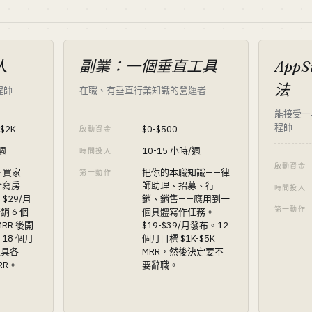
人
副業：一個垂直工具
AppS
法
程師
在職、有垂直行業知識的營運者
能接受一
程師
$2K
$0-$500
啟動資金
/週
10-15 小時/週
時間投入
啟動資金
 買家
把你的本職知識——律
第一動作
介寫房
師助理、招募、行
時間投入
$29/月
銷、銷售——應用到一
第一動作
銷 6 個
個具體寫作任務。
MRR 後開
$19-$39/月發布。12
18 個月
個月目標 $1K-$5K
工具各
MRR，然後決定要不
MRR。
要辭職。