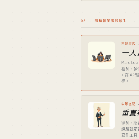
05 · 哪種創業者最順手
匹配度高
一人 
Marc 
程師、多個
+ 在 X
徑。
中等匹配
垂直
律師、招
經驗就是護
寫作工具