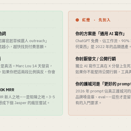
🔴 紅燈 · 先別入
動詞
你的方案是「通用 AI 寫作」
官起草候選人 outreach」
ChatGPT 免費、佔工作流、90%
述越小，越快找到付費意願。
何東西」是 2022 年的品類遺
銷
你討厭發文 / 公開行銷
活。Marc Lou 14 天發貨，
獨立 AI 寫作工具在 X 分發上生死。
月。如果你把這兩段比例搞反，你會
如果你不能堅持公開行銷，工具
你的護城河是「更好的 promp
K MRR
2026 年 prompt 佔真正護
ARR 新人之地——是矩陣之地。3-5
品牌嗓音庫、eval——這些才是留
想成下個 Jasper 的瘋狂嘗試。
有的入門要求。