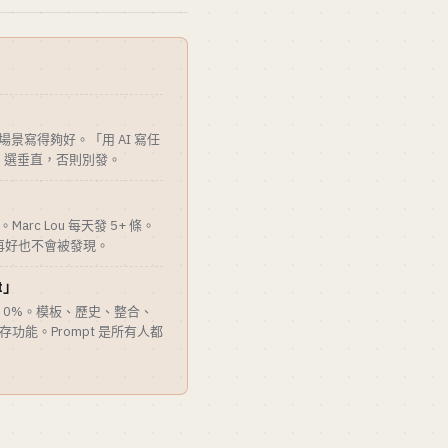
 場景寫得夠好。「用 AI 寫任
產。選垂直，否則別發。
Marc Lou 每天發 5+ 條。
再好也不會被發現。
t」
城河的 0%。模板、歷史、整合、
存功能。Prompt 是所有人都