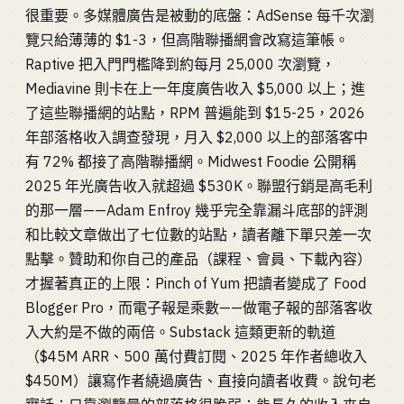
很重要。多媒體廣告是被動的底盤：AdSense 每千次瀏
覽只給薄薄的 $1-3，但高階聯播網會改寫這筆帳。
Raptive 把入門門檻降到約每月 25,000 次瀏覽，
Mediavine 則卡在上一年度廣告收入 $5,000 以上；進
了這些聯播網的站點，RPM 普遍能到 $15-25，2026
年部落格收入調查發現，月入 $2,000 以上的部落客中
有 72% 都接了高階聯播網。Midwest Foodie 公開稱
2025 年光廣告收入就超過 $530K。聯盟行銷是高毛利
的那一層——Adam Enfroy 幾乎完全靠漏斗底部的評測
和比較文章做出了七位數的站點，讀者離下單只差一次
點擊。贊助和你自己的產品（課程、會員、下載內容）
才握著真正的上限：Pinch of Yum 把讀者變成了 Food
Blogger Pro，而電子報是乘數——做電子報的部落客收
入大約是不做的兩倍。Substack 這類更新的軌道
（$45M ARR、500 萬付費訂閱、2025 年作者總收入
$450M）讓寫作者繞過廣告、直接向讀者收費。說句老