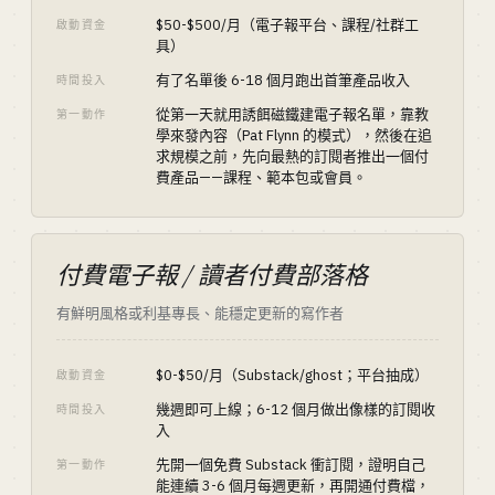
$50-$500/月（電子報平台、課程/社群工
啟動資金
具）
有了名單後 6-18 個月跑出首筆產品收入
時間投入
從第一天就用誘餌磁鐵建電子報名單，靠教
第一動作
學來發內容（Pat Flynn 的模式），然後在追
求規模之前，先向最熱的訂閱者推出一個付
費產品——課程、範本包或會員。
付費電子報 / 讀者付費部落格
有鮮明風格或利基專長、能穩定更新的寫作者
$0-$50/月（Substack/ghost；平台抽成）
啟動資金
幾週即可上線；6-12 個月做出像樣的訂閱收
時間投入
入
先開一個免費 Substack 衝訂閱，證明自己
第一動作
能連續 3-6 個月每週更新，再開通付費檔，