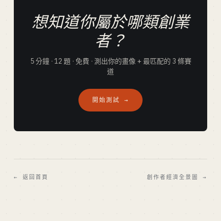
想知道你屬於哪類創業
者？
5 分鐘 · 12 題 · 免費 · 測出你的畫像 + 最匹配的 3 條賽
道
開始測試 →
← 返回首頁
創作者經濟全景圖 →