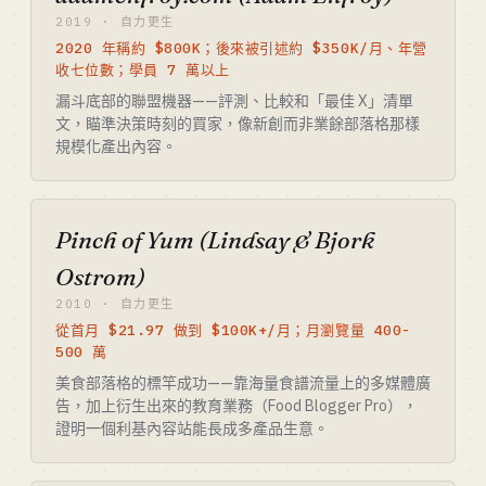
2019 · 自力更生
2020 年稱約 $800K；後來被引述約 $350K/月、年營
收七位數；學員 7 萬以上
漏斗底部的聯盟機器——評測、比較和「最佳 X」清單
文，瞄準決策時刻的買家，像新創而非業餘部落格那樣
規模化產出內容。
Pinch of Yum (Lindsay & Bjork
Ostrom)
2010 · 自力更生
從首月 $21.97 做到 $100K+/月；月瀏覽量 400-
500 萬
美食部落格的標竿成功——靠海量食譜流量上的多媒體廣
告，加上衍生出來的教育業務（Food Blogger Pro），
證明一個利基內容站能長成多產品生意。