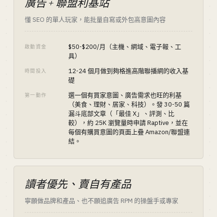
廣告 + 聯盟利基站
懂 SEO 的單人玩家，能批量自寫或外包高意圖內容
$50-$200/月（主機、網域、電子報、工
啟動資金
具）
12-24 個月做到夠格進高階聯播網的收入基
時間投入
礎
選一個有買家意圖、廣告需求也旺的利基
第一動作
（美食、理財、居家、科技）。發 30-50 篇
漏斗底部文章（「最佳 X」、評測、比
較），約 25K 瀏覽量時申請 Raptive，並在
每個有購買意圖的頁面上疊 Amazon/聯盟連
結。
讀者優先、賣自有產品
寧願做品牌和產品、也不願追廣告 RPM 的操盤手或專家