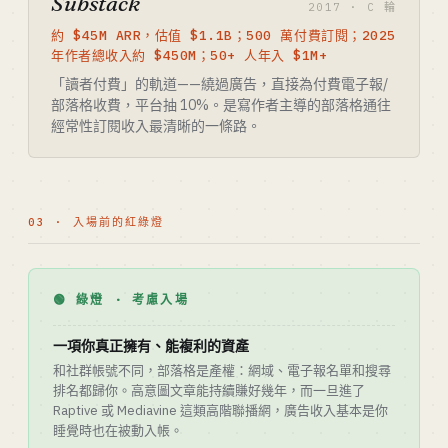
Substack
2017 · C 輪
約 $45M ARR，估值 $1.1B；500 萬付費訂閱；2025
年作者總收入約 $450M；50+ 人年入 $1M+
「讀者付費」的軌道——繞過廣告，直接為付費電子報/
部落格收費，平台抽 10%。是寫作者主導的部落格通往
經常性訂閱收入最清晰的一條路。
03 · 入場前的紅綠燈
🟢 綠燈 · 考慮入場
一項你真正擁有、能複利的資產
和社群帳號不同，部落格是產權：網域、電子報名單和搜尋
排名都歸你。高意圖文章能持續賺好幾年，而一旦進了
Raptive 或 Mediavine 這類高階聯播網，廣告收入基本是你
睡覺時也在被動入帳。