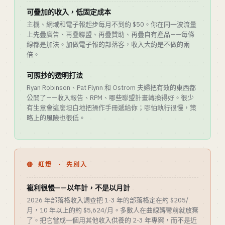
可疊加的收入，低固定成本
主機、網域和電子報起步每月不到約 $50。你在同一波流量
上先疊廣告、再疊聯盟、再疊贊助、再疊自有產品——每條
線都是加法。加做電子報的部落客，收入大約是不做的兩
倍。
可照抄的透明打法
Ryan Robinson、Pat Flynn 和 Ostrom 夫婦把有效的東西都
公開了——收入報告、RPM、哪些聯盟計畫轉換得好。很少
有生意會這麼坦白地把操作手冊遞給你；哪怕執行很慢，策
略上的風險也很低。
🔴 紅燈 · 先別入
複利很慢——以年計，不是以月計
2026 年部落格收入調查把 1-3 年的部落格定在約 $205/
月，10 年以上的約 $5,624/月。多數人在曲線轉彎前就放棄
了。把它當成一個用其他收入供養的 2-3 年專案，而不是近