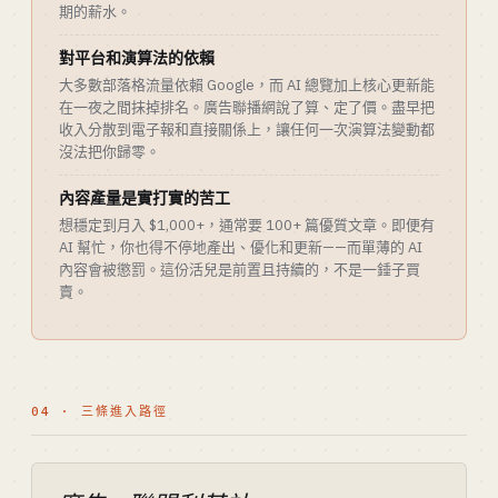
期的薪水。
對平台和演算法的依賴
大多數部落格流量依賴 Google，而 AI 總覽加上核心更新能
在一夜之間抹掉排名。廣告聯播網說了算、定了價。盡早把
收入分散到電子報和直接關係上，讓任何一次演算法變動都
沒法把你歸零。
內容產量是實打實的苦工
想穩定到月入 $1,000+，通常要 100+ 篇優質文章。即便有
AI 幫忙，你也得不停地產出、優化和更新——而單薄的 AI
內容會被懲罰。這份活兒是前置且持續的，不是一錘子買
賣。
04 · 三條進入路徑