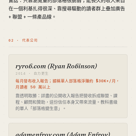
實話：只靠瀏覽量的部落格很脆弱；能長久的收入來自
在一個利基扎得很深、靠搜尋驅動的讀者群上疊加廣告
+ 聯盟 + 一條產品線。
02 · 代表公司
ryrob.com (Ryan Robinson)
2014 · 自力更生
每月發布收入報告；據稱單人部落格淨賺約 $30K+/月，
月讀者 50 萬以上
靠透明取勝：詳盡的公開收入報告把營收拆成聯盟、課
程、顧問和贊助，這份信任本身又帶來流量。教科書級
的單人「部落格變生意」。
adamenfroy.com (Adam Enfroy)