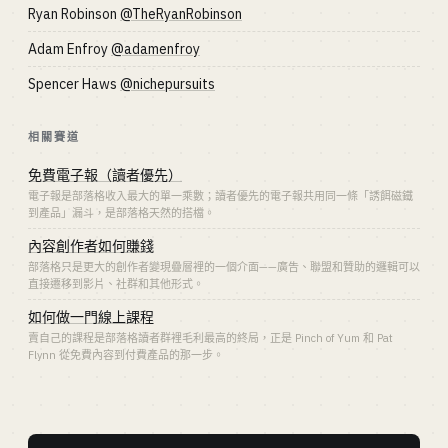
Ryan Robinson
@TheRyanRobinson
Adam Enfroy
@adamenfroy
Spencer Haws
@nichepursuits
相關賽道
免費電子報（讀者優先）
電子報是部落格收入最大的單一乘數；讀者優先的電子報共用同一條「誘餌磁鐵
到產品」漏斗，是部落格天然的搭檔。
內容創作者如何賺錢
部落格只是更大的創作者變現疊層裡的一個介面——廣告、聯盟和贊助的邏輯可以
直接遷移到影片、社群和其他形式。
如何做一門線上課程
賣自己的課程是部落格讀者群裡毛利最高的終局，正是 Pinch of Yum 和 Pat
Flynn 從免費內容到付費產品的那一步。