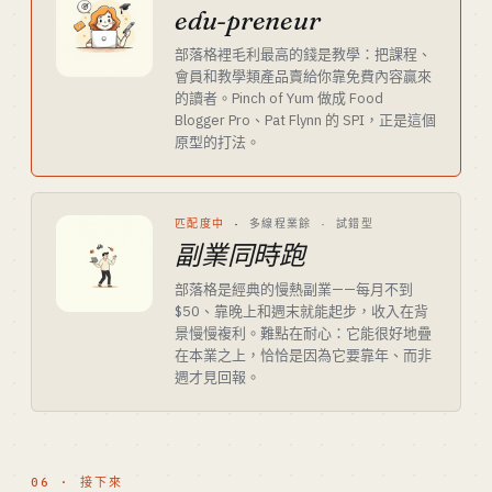
edu-preneur
部落格裡毛利最高的錢是教學：把課程、
會員和教學類產品賣給你靠免費內容贏來
的讀者。Pinch of Yum 做成 Food
Blogger Pro、Pat Flynn 的 SPI，正是這個
原型的打法。
匹配度中
·
多線程業餘 · 試錯型
副業同時跑
部落格是經典的慢熱副業——每月不到
$50、靠晚上和週末就能起步，收入在背
景慢慢複利。難點在耐心：它能很好地疊
在本業之上，恰恰是因為它要靠年、而非
週才見回報。
06 · 接下來