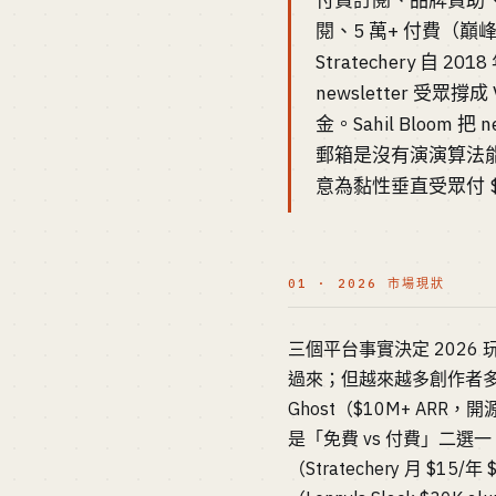
付費訂閱、品牌贊助、社群/
閱、5 萬+ 付費（巔峰期折
Stratechery 自 20
newsletter 受眾撐成
金。Sahil Bloom
郵箱是沒有演演算法能拿
意為黏性垂直受眾付 $
01 · 2026 市場現狀
三個平台事實決定 2026 玩法
過來；但越來越多創作者多平台
Ghost（$10M+ ARR，
是「免費 vs 付費」二
（Stratechery 月 $