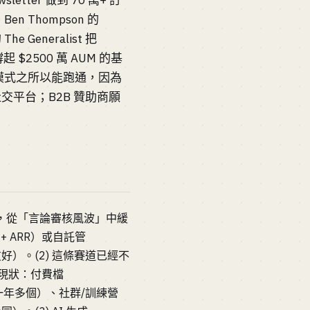
tter 做到 70 萬+ 訂
en Thompson 的
he Generalist 把
撐起 $2500 萬 AUM 的基
人媒體。模式之所以能跑通，因為
社交平台；B2B 贊助商願
0 萬+，從「言論審核風波」中緩
+ ARR）或自託管
作者友好）。(2) 這條賽道已經不
的現狀：付費檔
六位數，一年多個）、社群/訓練營