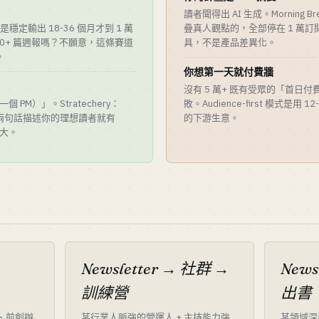
讀者聞得出 AI 生成。Morning 
都是穩定輸出 18-36 個月才到 1 萬
疊真人觀點的，全部停在 1 萬訂
00+ 篇週報嗎？不願意，這條賽道
具，不是產品差異化。
。
你想第一天就付費牆
沒有 5 萬+ 既有受眾的「首日付費」n
個 PM）」。Stratechery：
敗。Audience-first 模式是用
兩句話描述你的理想讀者就有
的下游生意。
不大。
Newsletter → 社群 →
News
訓練營
出書
、前創辦
某行業人脈強的營運人 + 主持能力強
某領域深