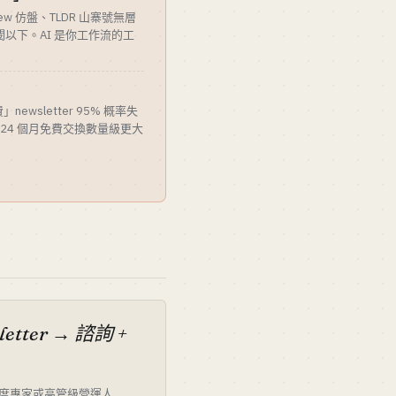
Brew 仿盤、TLDR 山寨號無層
閱以下。AI 是你工作流的工
ewsletter 95% 概率失
 12-24 個月免費交換數量級更大
letter → 諮詢 +
度專家或高管級營運人