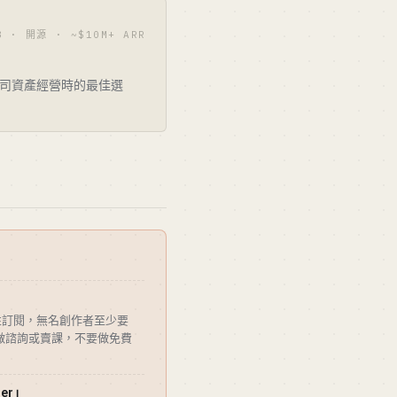
3 · 開源 · ~$10M+ ARR
當媒體公司資產經營時的最佳選
+ 黏性訂閱，無名創作者至少要
去做諮詢或賣課，不要做免費
ter」