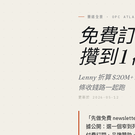
賽道全景 · OPC ATLA
免費訂
攢到 
Lenny 折算 $20M
條收錢路一起跑
更新於 2026-05-12
「先做免費 newsle
據公開：選一個窄到死的