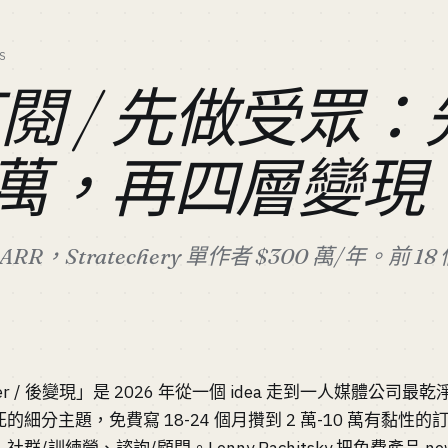
S
閱 / 先做受眾
1 萬，再四層變現
+ ARR，Stratechery 單作者 $300 萬/年。前
tter / 後變現」是 2026 年從一個 idea 走到一人媒體公
細分主題，免費寫 18-24 個月攢到 2 萬-10 萬有黏性