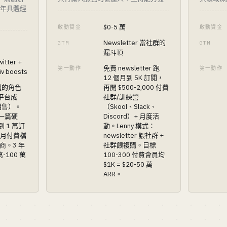
+ 年具體經
$0-5 萬
啟動資金
啟動資金
Newsletter 當社群的
GTM
GTM
漏斗頂
witter +
免費 newsletter 跑
第一動作
第一動作
v boosts
12 個月到 5K 訂閱，
過的角色
再開 $500-2,000 付費
、平台成
社群/訓練營
銷售）。
（Skool、Slack、
週一篇硬
Discord）+ 月度活
到 1 萬訂
動。Lenny 模式：
0/月付費檔
newsletter 餵社群 +
助商。3 年
社群餵複購。目標
萬-100 萬
100-300 付費會員均
$1K = $20-50 萬
ARR。