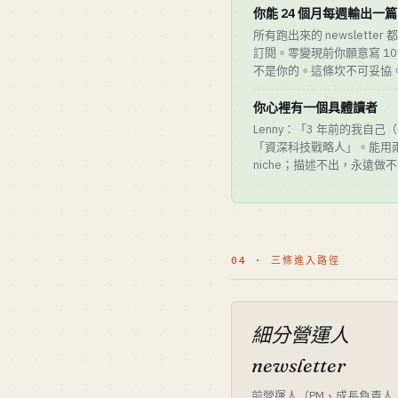
你能 24 個月每週輸出一篇
所有跑出來的 newsletter 
訂閱。零變現前你願意寫 1
不是你的。這條坎不可妥協
你心裡有一個具體讀者
Lenny：「3 年前的我自己（一
「資深科技戰略人」。能用
niche；描述不出，永遠做
04 · 三條進入路徑
細分營運人
newsletter
前營運人（PM、成長負責人