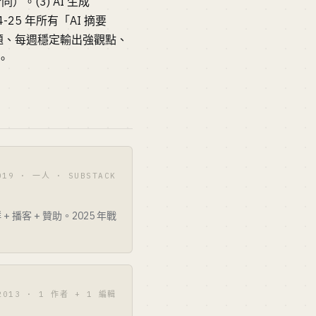
合同）。(3) AI 生成
-25 年所有「AI 摘要
主題、每週穩定輸出強觀點、
。
019 · 一人 · SUBSTACK
 社群 + 播客 + 贊助。2025 年戰
2013 · 1 作者 + 1 編輯