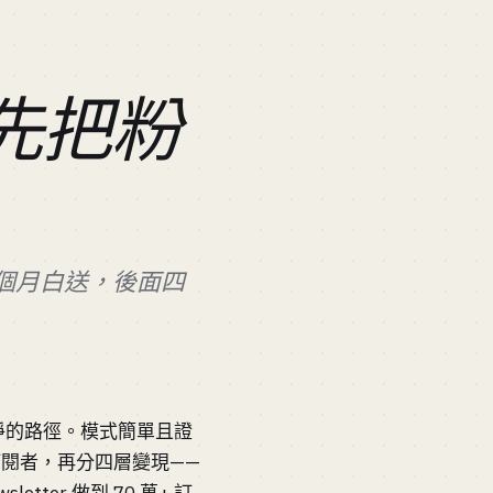
：先把粉
 18 個月白送，後面四
司最乾淨的路徑。模式簡單且證
的訂閱者，再分四層變現——