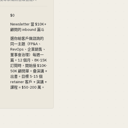
$0
Newsletter 當 $10K+
顧問的 inbound 漏斗
選你給客戶做諮詢的
同一主題（FP&A、
RevOps、企業銷售、
董事會治理）每週一
篇。12 個月、8K-15K
訂閱時，開始接 $10K-
50K 顧問單。疊演講 +
出書。目標 5-15 個
retainer 客戶 + 演講 +
課程 = $50-200 萬。