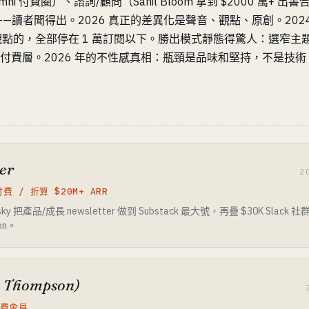
K alumni 付費圈）、諮詢/顧問（Sahil Bloom 拿到 $2000 萬+ 出書
26 衰退——讀者聞得出。2026 真正的差異化是聲音、觀點、原創。2024
疊真人觀點的，全部停在 1 萬訂閱以下。勝出模式靜態得驚人：選窄
做付費層。2026 年的不性感真相：瓶頸是品味和堅持，不是技術
er
2
付費 / 折算 $20M+ ARR
chitsky 把產品/成長 newsletter 做到 Substack 最大號，再疊 $30K Slack
on。
n Thompson)
付費會員