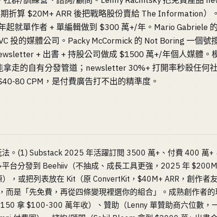
訓練營、諮詢/顧問。Lenny Rachitsky 把免費產品 newsle
算 $20M+ ARR 後把戰略股份賣給 The Information）。B
18 年起就單作者 + 單編輯做到 $300 萬+/年。Mario Gabriele 的 T
 VC 投的媒體公司。Packy McCormick 的 Not Boring 一個號
 把 newsletter + 出書 + 持股公司做成 $1500 萬+/年個
走的自有分發管道；newsletter 30%+ 打開率秒殺任何
40-80 CPM，是付費廣告打不出的精準度。
。(1) Substack 2025 年活躍訂閱 3500 萬+、付費 40
分發到 Beehiiv（不抽成、成長工具更強，2025 年 $200M
開源），或把列表放在 Kit（原 ConvertKit，$40M+ ARR，創
選一，而是「先免費，再從四條變現裡選你的組合」。成熟創作者
15/年 $150 拿 $100-300 萬年收）、贊助（Lenny 單贊助商