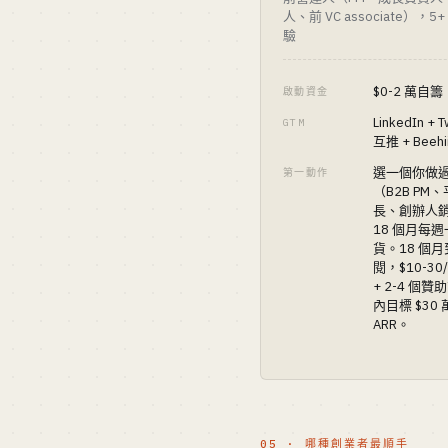
人、前 VC associate），5
驗
$0-2 萬自籌
啟動資金
LinkedIn + T
GTM
互推 + Beehii
選一個你做
第一動作
（B2B PM
長、創辦人
18 個月每
貨。18 個月
閱，$10-3
+ 2-4 個贊
內目標 $30 
ARR。
05 · 哪種創業者最順手