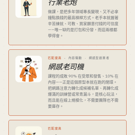
行業老炮
做課，是把多年領域專長變現、又不必拿
鐘點換錢的最高槓桿方式。老手本就握著
辛苦練就、可教、買家願意付錢的可信度
——唯一缺的是打包和分發，而這兩樣都
學得會。
匹配度高
·
內容驅動 · 網感型創業者
網感老司機
課程的成敗 90% 在受眾和發售、10% 在
內容——正是這個原型本就在跑的閉環。
把網路注意力轉化成候補名單、再轉化成
爆滿的訓練營或常青漏斗，是核心玩法，
而且能在線上規模化，不需要團隊也不需
要庫存。
匹配度高