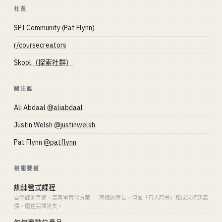
社區
SPI Community (Pat Flynn)
r/coursecreators
Skool（探索社群）
關注誰
Ali Abdaal
@aliabdaal
Justin Welsh
@justinwelsh
Pat Flynn
@patflynn
相關賽道
訓練營式課程
自學課的直播、高客單替代方案——同樣的專長，但靠「有人盯著」和成果撐起高
價、壓住完課流失。