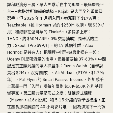
課程經濟分三層，單人團隊活在中間那層。最底層是平
台——你搭建所仰賴的軌道。Kajabi 是大而全的重量級
選手，但 2026 年 1 月把入門方案漲到了 $179/月；
Teachable（被 Hotmart 以約 $250M 收購，現 $39+/
月）和總部在溫哥華的 Thinkific（多倫多上市：
THNC，約 $60M ARR，0% 交易抽成）是幹活的主
力；Skool（Pro $99/月，約 17 萬個社群，Alex
Hormozi 是共有人）把課程+社群+遊戲化揉在一起；
Udemy 則是帶流量的市場，但每筆要抽 37-63%。中間
層是真正賺到錢的單人操盤手：Justin Welsh（自學課
賣出 $2M+，沒有團隊）、Ali Abdaal（PTYA，$1.7M/
年）、Pat Flynn 的 Smart Passive Income，外加成千
上萬靠一門「入門」課每年賺到 $10K-$50K 的利基領
域專家。第三股力量是形式之變：訓練營式課程
（Maven，a16z 投資）和 5-15 分鐘的微學習模組，正
在蠶食那種臃腫的 40 小時影片堆——因為決定下一門課