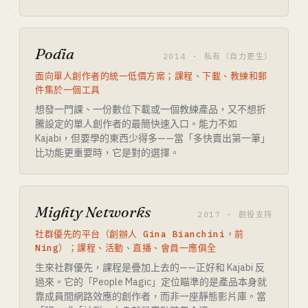
Podia
2014 · 私有（自力更生）
面向單人創作者的統一低價方案；課程、下載、教練和郵
件集於一個工具
想發一門課、一份數位下載或一個教練產品，又不想折
騰設定的單人創作者的最簡快速入口。能力不如
Kajabi，但要學的東西少得多——當「多快賣出第一筆」
比功能更重要時，它是對的選擇。
Mighty Networks
2017 · 創投支持
社群優先的平台（創辦人 Gina Bianchini，前
Ning）；課程、活動、直播、會員一應俱全
生來社群優先，課程是疊加上去的——正好和 Kajabi 反
過來。它的「People Magic」定位瞄準的是產品本身就
靠成員間網路效應的創作者，而非一座靜態影片庫。當