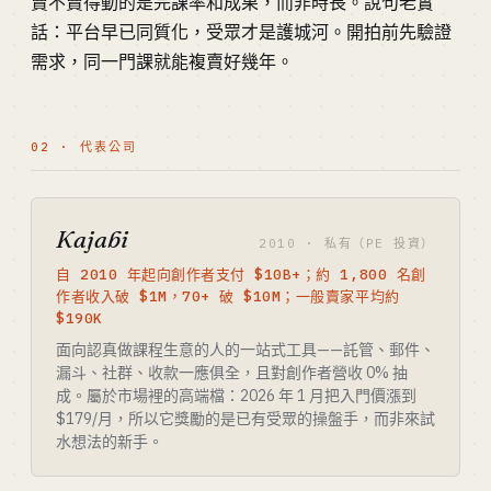
賣不賣得動的是完課率和成果，而非時長。說句老實
話：平台早已同質化，受眾才是護城河。開拍前先驗證
需求，同一門課就能複賣好幾年。
02 · 代表公司
Kajabi
2010 · 私有（PE 投資）
自 2010 年起向創作者支付 $10B+；約 1,800 名創
作者收入破 $1M，70+ 破 $10M；一般賣家平均約
$190K
面向認真做課程生意的人的一站式工具——託管、郵件、
漏斗、社群、收款一應俱全，且對創作者營收 0% 抽
成。屬於市場裡的高端檔：2026 年 1 月把入門價漲到
$179/月，所以它獎勵的是已有受眾的操盤手，而非來試
水想法的新手。