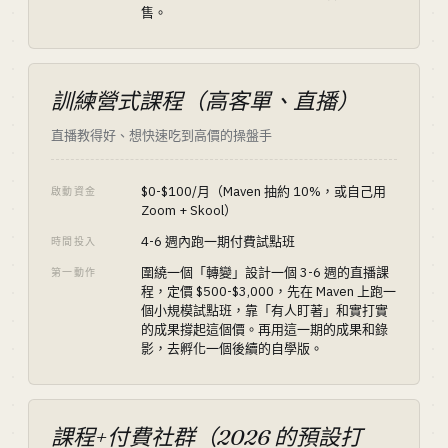
售。
訓練營式課程（高客單、直播）
直播教得好、想快速吃到高價的操盤手
$0-$100/月（Maven 抽約 10%，或自己用
啟動資金
Zoom + Skool）
4-6 週內跑一期付費試點班
時間投入
圍繞一個「轉變」設計一個 3-6 週的直播課
第一動作
程，定價 $500-$3,000，先在 Maven 上跑一
個小規模試點班，靠「有人盯著」和實打實
的成果撐起這個價。再用這一期的成果和錄
影，去孵化一個後續的自學版。
課程+付費社群（2026 的預設打