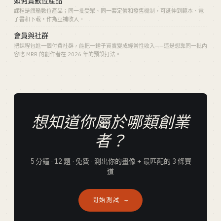
如何賣數位產品
課程是旗艦數位產品；同一批受眾、同一套定價和發售機制，可延伸到範本、電
子書和下載，作為互補收入。
會員與社群
把課程包進一個付費社群，能把一錘子買賣變成經常性收入——這是想靠同一批內
容吃 MRR 的創作者在 2026 年的預設打法。
想知道你屬於哪類創業
者？
5 分鐘 · 12 題 · 免費 · 測出你的畫像 + 最匹配的 3 條賽
道
開始測試 →