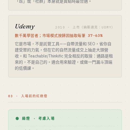
「班」或「社群」本身就是賣點時最合適。
Udemy
2010 · 上市（納斯達克：UDMY）
數千萬學習者；市場模式按歸因抽取每筆 37-63%
它是市場，不是託管工具——自帶流量和 SEO，省你自
建受眾的力氣，但在它的自然流量成交上抽走大頭營
收。和 Teachable/Thinkific 完全相反的取捨：通路是租
來的，不是自己的。適合用來驗證，或做一門漏斗頂端
的低價課。
03 · 入場前的紅綠燈
🟢 綠燈 · 考慮入場