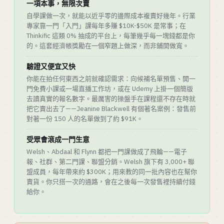
一項本事，無限次賣
自學課做一次，就能以近乎零的邊際成本複賣好幾年。行業
專家靠一門「入門」課每年多賺 $10K-$50K 是常事；在
Thinkific 這類 0% 抽成的平台上，每筆幾乎每一塊錢都是你
的。這套經濟帳獎勵在一個窄題上做深，而非鋪開做寬。
驗證又便宜又快
你能在拍任何東西之前就確認需求：向候補名單預售、開一
門免費小課或一場直播工作坊，或在 Udemy 上掛一個簡版
去讀真實的報名數字。最厲害的操盤手在課程還不存在時就
把它賣出去了——Jeanine Blackwell 有個著名案例：發售前
對著一份 150 人的名單做到了約 $91K。
受眾會滾成一門生意
Welsh、Abdaal 和 Flynn 都把一門課做成了飛輪——電子
報、社群、第二門課、聯盟分銷。Welsh 旗下有 3,000+ 聯
盟成員，每年帶來約 $300K；用來教的同一批內容也在幫你
賣貨。你只搭一次的通路，會在之後每一次發售裡持續付錢
給你。