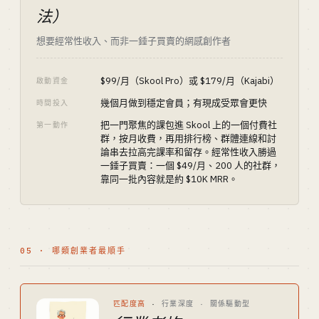
法）
想要經常性收入、而非一錘子買賣的網感創作者
$99/月（Skool Pro）或 $179/月（Kajabi）
啟動資金
幾個月做到穩定會員；有現成受眾會更快
時間投入
把一門聚焦的課包進 Skool 上的一個付費社
第一動作
群，按月收費，再用排行榜、群體連線和討
論串去拉高完課率和留存。經常性收入勝過
一錘子買賣：一個 $49/月、200 人的社群，
靠同一批內容就是約 $10K MRR。
05 · 哪類創業者最順手
匹配度高
·
行業深度 · 關係驅動型