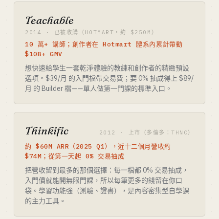
Teachable
2014 · 已被收購（HOTMART，約 $250M）
10 萬+ 講師；創作者在 Hotmart 體系內累計帶動
$10B+ GMV
想快速給學生一套乾淨體驗的教練和創作者的精緻預設
選項。$39/月 的入門檔帶交易費；要 0% 抽成得上 $89/
月 的 Builder 檔——單人做第一門課的標準入口。
Thinkific
2012 · 上市（多倫多：THNC）
約 $60M ARR（2025 Q1），近十二個月營收約
$74M；從第一天起 0% 交易抽成
把營收留到最多的那個選擇：每一檔都 0% 交易抽成，
入門價就能開無限門課，所以每筆更多的錢留在你口
袋。學習功能強（測驗、證書），是內容密集型自學課
的主力工具。