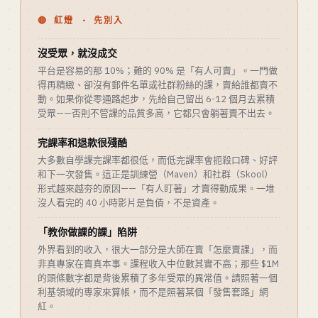
🔴 紅燈 · 先別入
沒受眾，就沒成交
平台是容易的那 10%；難的 90% 是「有人可賣」。一門做
得再精緻、卻沒有郵件名單或社群粉絲的課，賣給誰都賣不
動。如果你從零通路起步，先給自己留出 6-12 個月去累積
受眾——否則不管課的品質多高，它都只會躺著賣不出去。
完課率和退款很殘酷
大多數自學課完課率都很低，而低完課率會扼殺口碑、好評
和下一次發售。這正是訓練營（Maven）和社群（Skool）
形式越來越夯的原因——「有人盯著」才賣得動成果。一堆
沒人看完的 40 小時影片是負債，不是資產。
「教你做課的課」陷阱
外界看到的收入，很大一部分是大師在賣「怎麼賣課」，而
非真專家在賣真本事。課程收入中位數其實不高；那些 $1M
的頭條數字都是背後累積了多年受眾的異常值。請照著一個
利基領域的專家來算帳，而不是照著某個「發售套路」網
紅。