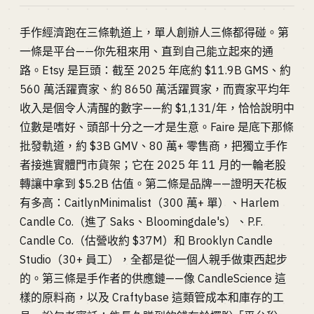
手作經濟跑在三條軌道上，單人創辦人三條都得碰。第
一條是平台——你先租來用、直到自己能立起來的通
路。Etsy 是巨頭：截至 2025 年底約 $11.9B GMS、約
560 萬活躍賣家、約 8650 萬活躍買家，而賣家平均年
收入是個令人清醒的數字——約 $1,131/年，恰恰說明中
位數是嗜好、頭部十分之一才是生意。Faire 是底下那條
批發軌道，約 $3B GMV、80 萬+ 零售商，把獨立手作
者接進實體門市貨架；它在 2025 年 11 月的一輪老股
轉讓中拿到 $5.2B 估值。第二條是品牌——證明天花板
有多高：CaitlynMinimalist（300 萬+ 單）、Harlem
Candle Co.（進了 Saks、Bloomingdale's）、P.F.
Candle Co.（估營收約 $37M）和 Brooklyn Candle
Studio（30+ 員工），全都是從一個人親手做東西起步
的。第三條是手作者的供應鏈——像 CandleScience 這
樣的原料商，以及 Craftybase 這類管成本和庫存的工