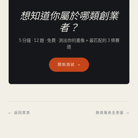
想知道你屬於哪類創業
者？
5 分鐘 · 12 題 · 免費 · 測出你的畫像 + 最匹配的 3 條賽
道
開始測試 →
← 返回首頁
跨境電商全景圖 →