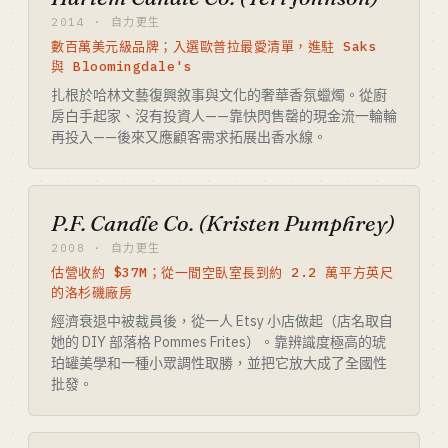
2014 · 自力更生
數百萬美元級品牌；入選歐普拉最愛清單，進駐 Saks
與 Bloomingdale's
扎根於哈林文藝復興敘事與文化的奢華香氛蠟燭。從廚
房白手起家、沒有投資人——靠快閃售罄的現金流一輪輪
再投入——後來又應顧客需求拓展出香水線。
P.F. Candle Co. (Kristen Pumphrey)
2008 · 自力更生
估營收約 $37M；從一間空臥室長到約 2.2 萬平方英尺
的洛杉磯廠房
經濟衰退中被裁員後，從一人 Etsy 小店做起（店名取自
她的 DIY 部落格 Pommes Frites）。靠辨識度極高的琥
珀罐美學和一種小眾調性取勝，並把它放大成了全國性
批發。