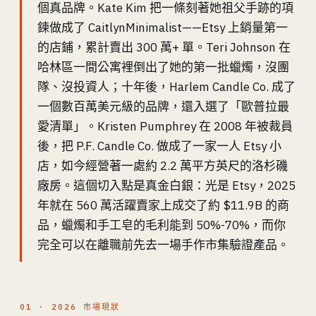
個真品牌。Kate Kim 把一條刻著她祖父手跡的項
鍊做成了 CaitlynMinimalist——Etsy 上銷量第一
的店鋪，累計賣出 300 萬+ 單。Teri Johnson 在
哈林區一間公寓裡倒出了她的第一批蠟燭，沒團
隊、沒投資人；十年後，Harlem Candle Co. 成了
一個數百萬美元級的品牌，還入選了「歐普拉最
愛清單」。Kristen Pumphrey 在 2008 年被裁員
後，把 P.F. Candle Co. 做成了一家一人 Etsy 小
店，如今經營著一處約 2.2 萬平方英尺的洛杉磯
廠房。這個切入點是真金白銀：光是 Etsy，2025
年就在 560 萬活躍賣家上成交了約 $11.9B 的商
品，蠟燭和手工皂的毛利能到 50%-70%，而你
完全可以在離職前先去一場手作市集驗證產品。
01 · 2026 市場現狀