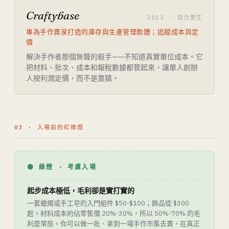
Craftybase
2012 · 自力更生
專為手作賣家打造的庫存與生產管理軟體；追蹤成本與定
價
解決手作者那個無聲的殺手——不知道真實單位成本。它
把材料、批次、成本和報稅數據都管起來，讓單人創辦
人按利潤定價，而不是靠猜。
03 · 入場前的紅綠燈
🟢 綠燈 · 考慮入場
起步成本極低，毛利卻是實打實的
一套蠟燭或手工皂的入門組件 $50-$100；飾品從 $300
起。材料成本約佔零售價 20%-30%，所以 50%-70% 的毛
利是常態。你可以做一批、拿到一場手作市集去賣，在真正