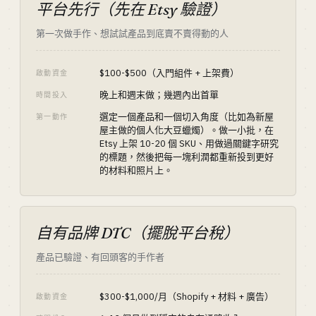
平台先行（先在 Etsy 驗證）
第一次做手作、想試試產品到底賣不賣得動的人
$100-$500（入門組件 + 上架費）
啟動資金
晚上和週末做；幾週內出首單
時間投入
選定一個產品和一個切入角度（比如為新屋
第一動作
屋主做的個人化大豆蠟燭）。做一小批，在
Etsy 上架 10-20 個 SKU、用做過關鍵字研究
的標題，然後把每一塊利潤都重新投到更好
的材料和照片上。
自有品牌 DTC（擺脫平台稅）
產品已驗證、有回頭客的手作者
$300-$1,000/月（Shopify + 材料 + 廣告）
啟動資金