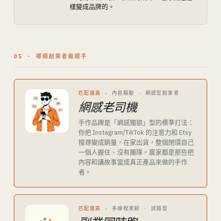
樣變成品牌的。
05 · 哪類創業者最順手
匹配度高
·
內容驅動 · 網感型創業者
網感老司機
手作品牌是「網感獨狼」型的標準打法：
你把 Instagram/TikTok 的注意力和 Etsy
搜尋變成銷量，在家出貨，整個閉環自己
一個人握住、沒有團隊。贏家都是那些把
內容和講故事當成真正產品來做的手作
者。
匹配度高
·
多線程業餘 · 試錯型