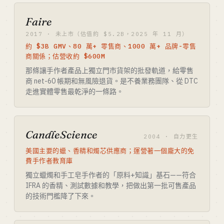
Faire
2017 · 未上市（估值約 $5.2B，2025 年 11 月）
約 $3B GMV、80 萬+ 零售商、1000 萬+ 品牌-零售
商關係；估營收約 $600M
那條讓手作者產品上獨立門市貨架的批發軌道，給零售
商 net-60 帳期和無風險退貨。是不養業務團隊、從 DTC
走進實體零售最乾淨的一條路。
CandleScience
2004 · 自力更生
美國主要的蠟、香精和燭芯供應商；運營著一個龐大的免
費手作者教育庫
獨立蠟燭和手工皂手作者的「原料+知識」基石——符合
IFRA 的香精、測試數據和教學，把做出第一批可售產品
的技術門檻降了下來。