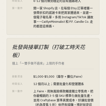
6-12 個月做到穩定的自有通路收入
時間投入
開一家 Shopify 店，在每個 Etsy 訂單裡塞一
第一動作
張帶折扣的感謝卡來把買家遷過來，並建一
個電子報名單。多用 Instagram/TikTok 講故
事——CaitlynMinimalist 和 P.F. Candle Co. 走
的都是這條路。
批發與接單訂製（打破工時天花
板）
撞上「一雙手做不過來」上限的手作者
$1,000-$5,000（庫存 + 攤位/Faire）
啟動資金
12 個月以上；需要批量化和營運體系
時間投入
上 Faire、用無風險條款觸達獨立零售商，把
第一動作
你最暢銷的 3-5 個 SKU 標準化做批量生產，
並用 Craftybase 算準真實成本，好讓批發價
（約為零售 5 折）依然有錢賺。嗜好就是這