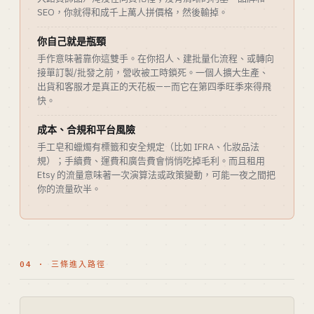
SEO，你就得和成千上萬人拼價格，然後輸掉。
你自己就是瓶頸
手作意味著靠你這雙手。在你招人、建批量化流程、或轉向
接單訂製/批發之前，營收被工時鎖死。一個人擴大生產、
出貨和客服才是真正的天花板——而它在第四季旺季來得飛
快。
成本、合規和平台風險
手工皂和蠟燭有標籤和安全規定（比如 IFRA、化妝品法
規）；手續費、運費和廣告費會悄悄吃掉毛利。而且租用
Etsy 的流量意味著一次演算法或政策變動，可能一夜之間把
你的流量砍半。
04 · 三條進入路徑