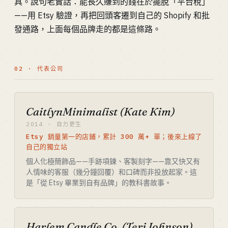
具。說句老實話：能長久賺到的錢在於擺脫「平台稅」
——用 Etsy 驗證，再把回頭客遷到自己的 Shopify 和批
發通路，上面每個品牌走的都是這條路。
02 · 代表公司
CaitlynMinimalist (Kate Kim)
2014 · 自力更生
Etsy 銷量第一的店鋪，累計 300 萬+ 單；後來上線了
自己的獨立站
個人化極簡飾品——手跡項鍊、客製刻字——靠又快又有
人情味的客服（幾分鐘回覆）和口碑而非投放起家。這
是「從 Etsy 畢業到自有品牌」的教科書故事。
Harlem Candle Co. (Teri Johnson)