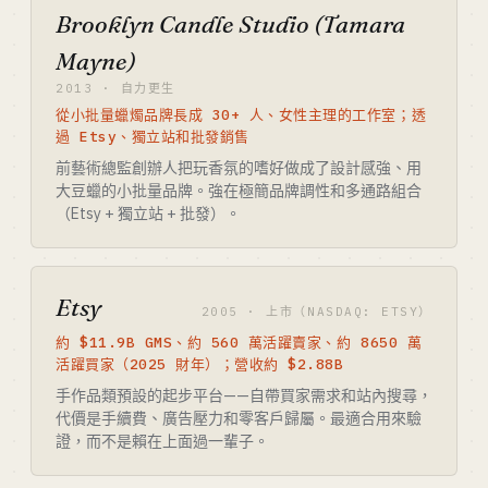
Brooklyn Candle Studio (Tamara
Mayne)
2013 · 自力更生
從小批量蠟燭品牌長成 30+ 人、女性主理的工作室；透
過 Etsy、獨立站和批發銷售
前藝術總監創辦人把玩香氛的嗜好做成了設計感強、用
大豆蠟的小批量品牌。強在極簡品牌調性和多通路組合
（Etsy + 獨立站 + 批發）。
Etsy
2005 · 上市（NASDAQ: ETSY）
約 $11.9B GMS、約 560 萬活躍賣家、約 8650 萬
活躍買家（2025 財年）；營收約 $2.88B
手作品類預設的起步平台——自帶買家需求和站內搜尋，
代價是手續費、廣告壓力和零客戶歸屬。最適合用來驗
證，而不是賴在上面過一輩子。