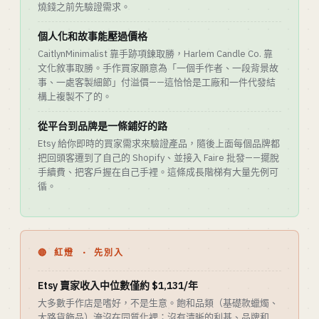
燒錢之前先驗證需求。
個人化和故事能壓過價格
CaitlynMinimalist 靠手跡項鍊取勝，Harlem Candle Co. 靠
文化敘事取勝。手作買家願意為「一個手作者、一段背景故
事、一處客製細節」付溢價——這恰恰是工廠和一件代發結
構上複製不了的。
從平台到品牌是一條鋪好的路
Etsy 給你即時的買家需求來驗證產品，隨後上面每個品牌都
把回頭客遷到了自己的 Shopify、並接入 Faire 批發——擺脫
手續費、把客戶握在自己手裡。這條成長階梯有大量先例可
循。
🔴 紅燈 · 先別入
Etsy 賣家收入中位數僅約 $1,131/年
大多數手作店是嗜好，不是生意。飽和品類（基礎款蠟燭、
大路貨飾品）淹沒在同質化裡；沒有清晰的利基、品牌和