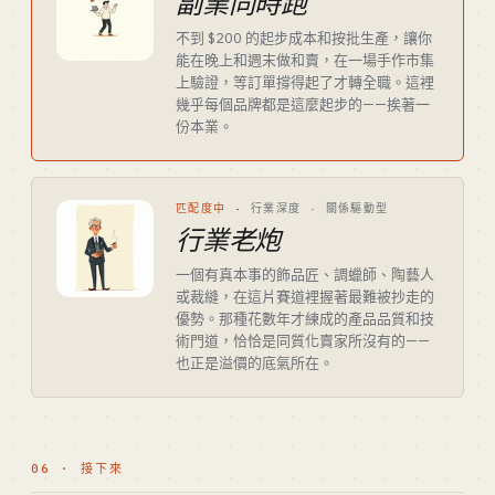
副業同時跑
不到 $200 的起步成本和按批生產，讓你
能在晚上和週末做和賣，在一場手作市集
上驗證，等訂單撐得起了才轉全職。這裡
幾乎每個品牌都是這麼起步的——挨著一
份本業。
匹配度中
·
行業深度 · 關係驅動型
行業老炮
一個有真本事的飾品匠、調蠟師、陶藝人
或裁縫，在這片賽道裡握著最難被抄走的
優勢。那種花數年才練成的產品品質和技
術門道，恰恰是同質化賣家所沒有的——
也正是溢價的底氣所在。
06 · 接下來