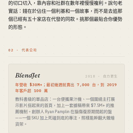
的切口切入，靠內容和社群在數年裡慢慢複利。說句老
實話：錢在於佔住一個利基和一個故事，而不是去追那
個已經有五十家店在代發的同款。挑那個最貼合你優勢
的形態。
02 · 代表公司
BlendJet
2018 · 自力更生
年營收 $30M+；最初幾週就賣出 7,000 台，到 2019
年客戶超 100 萬
教科書級的單品店：一台便攜果汁機、一個圍繞主打展
示影片搭起來的首頁，加上一套據稱帶來 $7.5M+ 的推
薦機制。創辦人 Ryan Pamplin 在腦傷復原期間起的盤
——一個 SKU 加上死磕到底的專注，照樣能幹翻大雜燴
貨架。