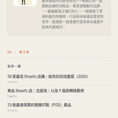
最有護城河的那些想法——精選訂閱、能
開創品類的消耗品、靠貨源驅動的品牌
——都偏愛真正懂行的人。一個摸透了某
個利基的供應商、行話和未被滿足需求的
老手，能築起一道普通代發貨商永遠建不
起來的護城河。
06 · 接下來
值得一讀
50 家最佳 Shopify 店鋪，給你的店找靈感（2026）
Shopify
單品 Shopify 店：怎麼搭，以及 9 個高轉換範例
PageFly
25 款最值得賣的隨需印製（POD）產品
Shopify