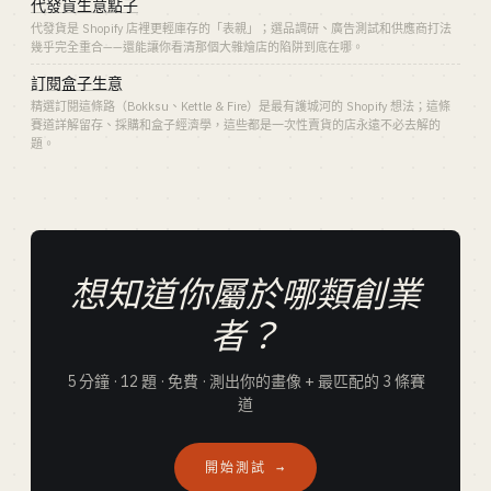
代發貨生意點子
代發貨是 Shopify 店裡更輕庫存的「表親」；選品調研、廣告測試和供應商打法
幾乎完全重合——還能讓你看清那個大雜燴店的陷阱到底在哪。
訂閱盒子生意
精選訂閱這條路（Bokksu、Kettle & Fire）是最有護城河的 Shopify 想法；這條
賽道詳解留存、採購和盒子經濟學，這些都是一次性賣貨的店永遠不必去解的
題。
想知道你屬於哪類創業
者？
5 分鐘 · 12 題 · 免費 · 測出你的畫像 + 最匹配的 3 條賽
道
開始測試 →