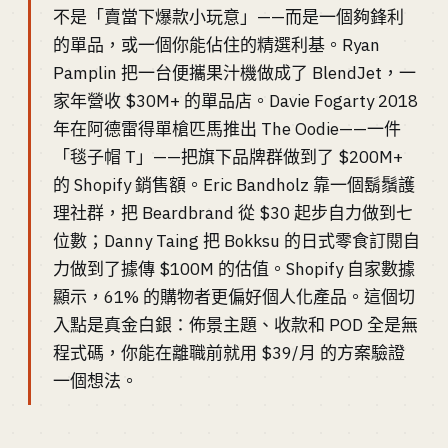
不是「賣當下爆款小玩意」——而是一個夠鋒利
的單品，或一個你能佔住的精選利基。Ryan
Pamplin 把一台便攜果汁機做成了 BlendJet，一
家年營收 $30M+ 的單品店。Davie Fogarty 2018
年在阿德雷得單槍匹馬推出 The Oodie——一件
「毯子帽 T」——把旗下品牌群做到了 $200M+
的 Shopify 銷售額。Eric Bandholz 靠一個鬍鬚護
理社群，把 Beardbrand 從 $30 起步自力做到七
位數；Danny Taing 把 Bokksu 的日式零食訂閱自
力做到了據傳 $100M 的估值。Shopify 自家數據
顯示，61% 的購物者更偏好個人化產品。這個切
入點是真金白銀：佈景主題、收款和 POD 全是無
程式碼，你能在離職前就用 $39/月 的方案驗證
一個想法。