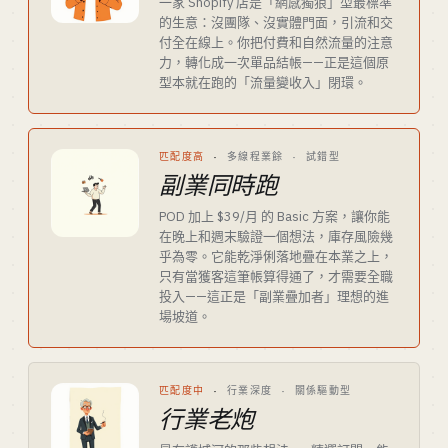
一家 Shopify 店是「網感獨狼」型最標準
的生意：沒團隊、沒實體門面，引流和交
付全在線上。你把付費和自然流量的注意
力，轉化成一次單品結帳——正是這個原
型本就在跑的「流量變收入」閉環。
匹配度高
·
多線程業餘 · 試錯型
副業同時跑
POD 加上 $39/月 的 Basic 方案，讓你能
在晚上和週末驗證一個想法，庫存風險幾
乎為零。它能乾淨俐落地疊在本業之上，
只有當獲客這筆帳算得通了，才需要全職
投入——這正是「副業疊加者」理想的進
場坡道。
匹配度中
·
行業深度 · 關係驅動型
行業老炮