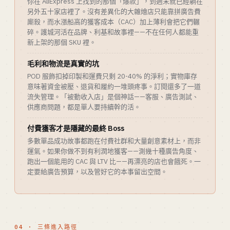
你在 AliExpress 上找到的那個「爆款」，到週末就已經躺在
另外五十家店裡了。沒有差異化的大雜燴店只能靠拼廣告費
廝殺，而水漲船高的獲客成本（CAC）加上薄利會把它們輾
碎。護城河活在品牌、利基和故事裡——不在任何人都能重
新上架的那個 SKU 裡。
毛利和物流是真實的坑
POD 服飾扣掉印製和運費只剩 20-40% 的淨利；實物庫存
意味著資金被壓、退貨和履約一堆頭疼事。訂閱還多了一道
流失管理。「被動收入店」是個神話——客服、廣告測試、
供應商問題，都是單人要持續幹的活。
付費獲客才是隱藏的最終 Boss
多數單品成功故事都跑在付費社群和大量創意素材上，而非
運氣。如果你做不到有利潤地獲客——測幾十種廣告角度、
跑出一個能用的 CAC 與 LTV 比——再漂亮的店也會餓死。一
定要給廣告預算，以及管好它的本事留出空間。
04 · 三條進入路徑