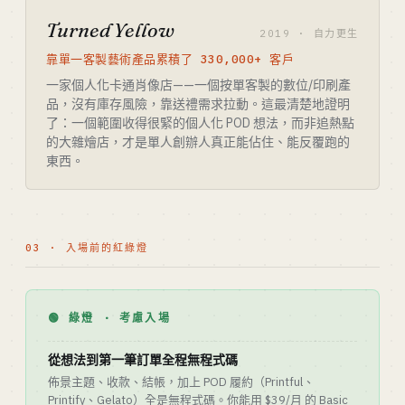
Turned Yellow
2019 · 自力更生
靠單一客製藝術產品累積了 330,000+ 客戶
一家個人化卡通肖像店——一個按單客製的數位/印刷產
品，沒有庫存風險，靠送禮需求拉動。這最清楚地證明
了：一個範圍收得很緊的個人化 POD 想法，而非追熱點
的大雜燴店，才是單人創辦人真正能佔住、能反覆跑的
東西。
03 · 入場前的紅綠燈
🟢 綠燈 · 考慮入場
從想法到第一筆訂單全程無程式碼
佈景主題、收款、結帳，加上 POD 履約（Printful、
Printify、Gelato）全是無程式碼。你能用 $39/月 的 Basic