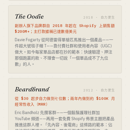
The Oodie
2018 · 自力更生
創辦人旗下品牌群自 2018 年起在 Shopify 上銷售額
$200M+；主打款據稱已達數億美元
Davie Fogarty 從阿德雷得單槍匹馬推出一個產品——一
件超大號毯子帽 T——靠付費社群和使用者內容（UGC）
做大。如今每家單品店都在抄的範本：快速驗證、押注
那個跑贏的款、不理會一切說「一個單品成不了九位
數」的人。
Beardbrand
2012 · 自力更生
從 $30 起步自力做到七位數；兩年內做到約 $100K 月
經常性收入（MRR）
Eric Bandholz 先攢客群——一個鬍鬚護理社群加
YouTube 頻道——再用一套免費 Shopify 佈景主題把產品
推進這群人裡。「先內容、後電商」這條路的範本：佔