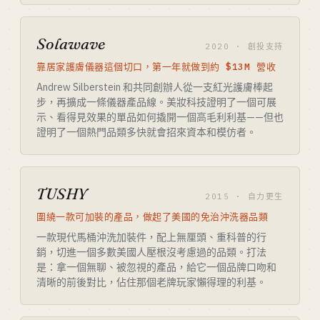
Solawave
2020 · 創投支持
靠居家護膚儀器這個切口，第一年就做到約 $13M 營收
Andrew Silberstein 和共同創辦人從一支紅光護膚棒起
步，再擴成一條儀器產品線。美妝科技證明了一個可展
示、看得見效果的單品如何撬開一個高毛利利基——但也
證明了一個熱門品類多快就會招來資本和模仿者。
TUSHY
2015 · 自力更生
圍繞一款可加裝的產品，做起了美國的免治沖洗器品類
一款現代馬桶沖洗加裝件，配上無厘頭、重科普的行
銷，切進一個多數美國人壓根沒考慮過的品類。打法
是：拿一個無聊、被忽視的產品，給它一個品牌口吻和
清晰的前後對比，佔住那個老牌玩家懶得理的利基。