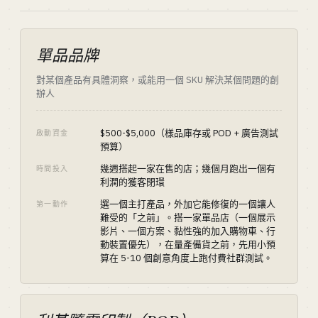
單品品牌
對某個產品有具體洞察，或能用一個 SKU 解決某個問題的創
辦人
$500-$5,000（樣品庫存或 POD + 廣告測試
啟動資金
預算）
幾週搭起一家在售的店；幾個月跑出一個有
時間投入
利潤的獲客閉環
選一個主打產品，外加它能修復的一個讓人
第一動作
難受的「之前」。搭一家單品店（一個展示
影片、一個方案、黏性強的加入購物車、行
動裝置優先），在量產備貨之前，先用小預
算在 5-10 個創意角度上跑付費社群測試。