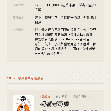
$2,000-$15,000（初始庫存 + 採購 + 盒子/
啟動資金
品牌）
幾個月驗證留存；最慢的一條路，但護城河
時間投入
最深
找一個人們會反覆回購的消耗品，或一份只
第一動作
有你才組得起來的精選（像 Bokksu 那種直
連製造者的關係、Kettle & Fire 那種品
類）。先上一小批首發使用者，死磕第二個
月的留存，讓持續收入——而非一次性爆單
——把生意扛起來。
05 · 哪類創業者最順手
匹配度高
·
內容驅動 · 網感型創業者
網感老司機