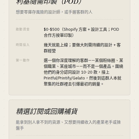
利基隨需印製（POD）
想要零庫存風險的設計師，或手握客群的人
$0-$500（Shopify 方案 + 設計工具；POD
啟動資金
合作方按單印製）
幾天就能上線；要做大則需持續的設計 + 客
時間投入
群經營
選一個你深度理解的客群——某個粉絲圈、某
第一動作
個職業、某座城市——而不是一個產品。圍繞
他們的身分認同設計 10-20 款，接上
Printful/Printify/Gelato，然後到這群人本就
聚集的社群裡去引爆最初的銷量。
精選訂閱或回購補貨
能拿到別人拿不到的貨源、又想要持續收入的產業老手或操
盤手