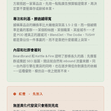
方案搭起一家單品店，先用一點點廣告預算驗證需求，再決
定要不要壓庫存或辭掉本業。
專注和利基，勝過鋪得寬
據稱單品店的轉換率比大雜燴貨架高 1.5-2 倍，而一個被精
準定義的客群——某個粉絲圈、某個職業、某座城市——才
是 POD 裡真正的護城河。BlendJet、The Oodie、TUSHY
都是靠佔住一件事贏的，而不是靠把什麼都擺上貨架。
內容和社群會複利
Beardbrand 和 Kettle & Fire 證明了那條長久的路：先攢客
群或攢起 SEO 版圖，開店就自然有 inbound 流量來餵。同
一台內容引擎在賣貨的同時，也在逐步降低你對廣告的依賴
——這種優勢，模仿店一夜之間買不來。
🔴 紅燈 · 先別入
無差異化代發貨只會捲到見底