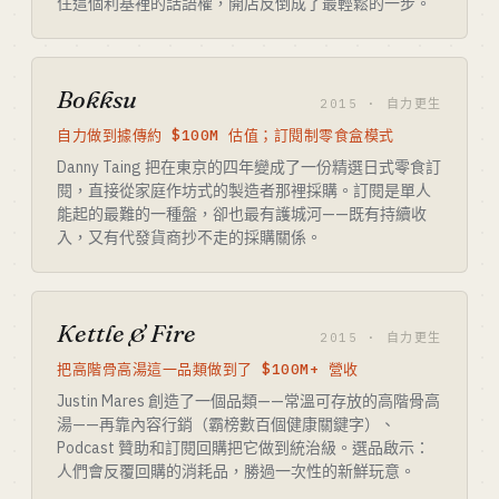
住這個利基裡的話語權，開店反倒成了最輕鬆的一步。
Bokksu
2015 · 自力更生
自力做到據傳約 $100M 估值；訂閱制零食盒模式
Danny Taing 把在東京的四年變成了一份精選日式零食訂
閱，直接從家庭作坊式的製造者那裡採購。訂閱是單人
能起的最難的一種盤，卻也最有護城河——既有持續收
入，又有代發貨商抄不走的採購關係。
Kettle & Fire
2015 · 自力更生
把高階骨高湯這一品類做到了 $100M+ 營收
Justin Mares 創造了一個品類——常溫可存放的高階骨高
湯——再靠內容行銷（霸榜數百個健康關鍵字）、
Podcast 贊助和訂閱回購把它做到統治級。選品啟示：
人們會反覆回購的消耗品，勝過一次性的新鮮玩意。