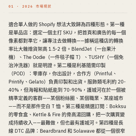
01 · 2026 市場現狀
適合單人做的 Shopify 想法大致歸為四種形態。第一種
是單品店：選定一個主打 SKU，把首頁和廣告的每一個
像素都對準它，讓專注去做轉換——據稱這種店的轉換
率比大雜燴貨架高 1.5-2 倍。BlendJet（一台果汁
機）、The Oodie（一件毯子帽 T）、TUSHY（一個免
治沖洗器）就是明證。第二種是利基隨需印製
（POD）：零庫存，你出設計，合作方（Printful、
Printify、Gelato）負責印製和出貨。服飾類毛利約 20-
40%，但海報和貼紙能到 70-90%，護城河在於一個被
精準定義的客群——某個粉絲圈、某個職業、某座城市
——而不是那件空白 T 恤。第三種是精選訂閱：Bokksu
的零食盒、Kettle & Fire 的骨高湯回購，把一次購買變
成持續收入——最難做，但也最有護城河。第四種是長
線 DTC 品牌：Beardbrand 和 Solawave 都從一個很窄