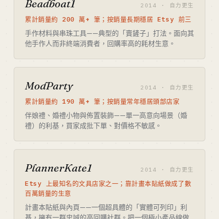
Beadboat1
2014 · 自力更生
累計銷量約 200 萬+ 筆；按銷量長期穩居 Etsy 前三
手作材料與串珠工具——典型的「賣鏟子」打法。面向其
他手作人而非終端消費者，回購率高的耗材生意。
ModParty
2014 · 自力更生
累計銷量約 190 萬+ 筆；按銷量常年穩居頭部店家
伴娘禮、婚禮小物與佈置裝飾——單一高意向場景（婚
禮）的利基，買家成批下單、對價格不敏感。
PlannerKate1
2014 · 自力更生
Etsy 上最知名的文具店家之一；靠計畫本貼紙做成了數
百萬銷量的生意
計畫本貼紙與內頁——一個超具體的「實體可列印」利
基，擁有一群忠誠的高回購社群。把一個極小產品線做