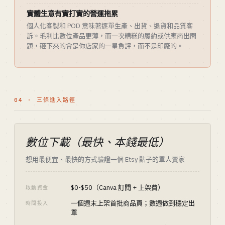
實體生意有實打實的營運拖累
個人化客製和 POD 意味著逐單生產、出貨、退貨和品質客
訴。毛利比數位產品更薄，而一次糟糕的履約或供應商出問
題，砸下來的會是你店家的一星負評，而不是印廠的。
04 · 三條進入路徑
數位下載（最快、本錢最低）
想用最便宜、最快的方式驗證一個 Etsy 點子的單人賣家
$0-$50（Canva 訂閱 + 上架費）
啟動資金
一個週末上架首批商品頁；數週做到穩定出
時間投入
單