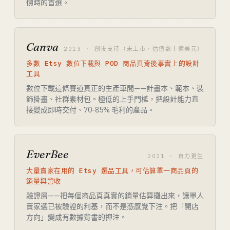
價時的首選。
Canva
2013 · 創投支持（未上市，估值數十億美元）
多數 Etsy 數位下載與 POD 商品頁背後事實上的設計
工具
數位下載這條賽道真正的生產車間——計畫本、範本、裝
飾掛畫、社群素材包。極低的上手門檻，把設計能力直
接變成即時交付、70-85% 毛利的產品。
EverBee
2021 · 自力更生
大量賣家在用的 Etsy 選品工具，可估算單一商品頁的
銷量與營收
驗證層——把每個商品頁真實的銷量估算攤出來，讓單人
賣家選已被驗證的利基，而不是憑感覺下注。把「開店
方向」變成有數據背書的押注。