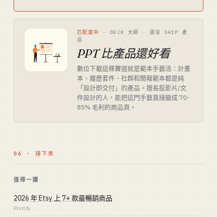
匹配度中
·
DECK 大師 · 還沒 SHIP 產
品
PPT 比產品還好看
數位下載這條賽道就是範本手藝活：計畫
本、履歷套件、社群和簡報範本都是純
「設計即交付」的產品。擅長投影片/文
件設計的人，能把這門手藝直接變成 70-
85% 毛利的商品頁。
06 · 接下來
值得一讀
2026 年 Etsy 上 7+ 款最暢銷商品
Printify