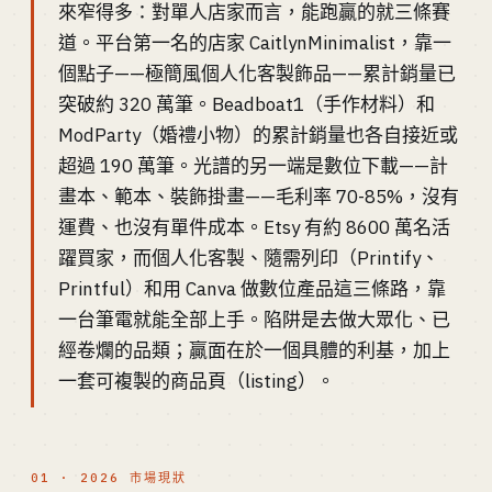
來窄得多：對單人店家而言，能跑贏的就三條賽
道。平台第一名的店家 CaitlynMinimalist，靠一
個點子——極簡風個人化客製飾品——累計銷量已
突破約 320 萬筆。Beadboat1（手作材料）和
ModParty（婚禮小物）的累計銷量也各自接近或
超過 190 萬筆。光譜的另一端是數位下載——計
畫本、範本、裝飾掛畫——毛利率 70-85%，沒有
運費、也沒有單件成本。Etsy 有約 8600 萬名活
躍買家，而個人化客製、隨需列印（Printify、
Printful）和用 Canva 做數位產品這三條路，靠
一台筆電就能全部上手。陷阱是去做大眾化、已
經卷爛的品類；贏面在於一個具體的利基，加上
一套可複製的商品頁（listing）。
01 · 2026 市場現狀