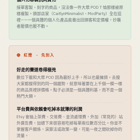
接單客製、刻字的商品，沒法像一件大眾 POD T 恤那樣被原
樣複製。頭部店家（CaitlynMinimalist、ModParty）全在這
裡——一個具體的個人化產品能養出回頭客和定價權，抄襲
者壓價也壓不動。
🔴 紅燈 · 先別入
好走的賽道卷得極兇
數位下載和大眾 POD 因為最好上手，所以也最擁擠。去搜
大家都搜得到的同一個趨勢，就意味著要在上千個一模一樣
的商品頁裡拼價格。點子必須是一個具體利基，而不是一個
熱門大類。
平台費與依賴會吃掉本就薄的利潤
Etsy 會抽上架費、交易費、金流處理費，外加（常見的）站
外廣告費，加總下來很容易吃掉每單兩位數百分比。你並不
掌握客戶關係，演算法或政策一變，可能一夜之間砍掉你的
流量。