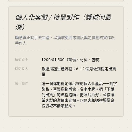
個人化客製 / 接單製作（護城河最
深）
願意真正動手做生產、以換取更高忠誠度與定價權的實作派
手作人
$200-$1,500（設備、材料、包裝）
啟動資金
數週搭起生產流程；6-12 個月做到穩定出貨
時間投入
量
選一個你能穩定做出來的個人化產品——刻字
第一動作
飾品、客製寵物肖像、名字木牌。把「下單
到出貨」的流程跑順，把照片拍好，並按接
單客製的溢價來定價。回頭客和送禮場景會
從這裡不斷滾起來。