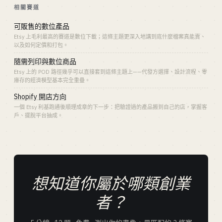
相關賽道
可販售的數位產品
Etsy 上毛利最高的賽道是數位下載；這條主題更深入地講到底什麼檔案真能賣、
以及如何定價和打包。
隨需列印與數位商品
Etsy 上的 POD 路徑幾乎可以直接套到這條主題上——代發方選擇、設計流程、零
庫存的經濟模型基本完全重疊。
Shopify 開店方向
一個 Etsy 利基跑通後順理成章的下一步：把驗證過的產品搬到自己的店，掌握客
戶、擺脫平台抽成。
想知道你屬於哪類創業
者？