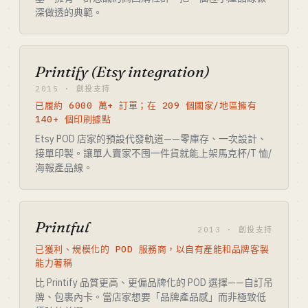
深做透的典範。
Printify (Etsy integration)
2015 · 創投支持
已履約 6000 萬+ 訂單；在 209 個國家/地區擁有
140+ 個印刷據點
Etsy POD 店家的預設代發軌道——零庫存、一次設計、
接單印製。讓單人賣家不囤一件貨就能上架馬克杯/T 恤/
海報產品線。
Printful
2013 · 創投支持
已獲利、規模化的 POD 服務商，以自有產能和品牌客製
能力著稱
比 Printify 品質更高、更偏品牌化的 POD 選擇——自訂吊
牌、包裹內卡。當店家想要「品牌產品感」而非極致低