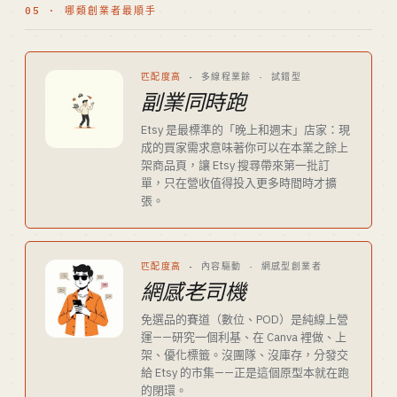
05 · 哪類創業者最順手
匹配度高
·
多線程業餘 · 試錯型
副業同時跑
Etsy 是最標準的「晚上和週末」店家：現
成的買家需求意味著你可以在本業之餘上
架商品頁，讓 Etsy 搜尋帶來第一批訂
單，只在營收值得投入更多時間時才擴
張。
匹配度高
·
內容驅動 · 網感型創業者
網感老司機
免選品的賽道（數位、POD）是純線上營
運——研究一個利基、在 Canva 裡做、上
架、優化標籤。沒團隊、沒庫存，分發交
給 Etsy 的市集——正是這個原型本就在跑
的閉環。