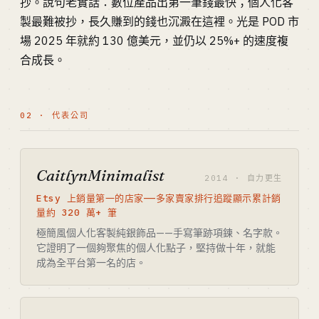
抄。說句老實話：數位產品出第一筆錢最快；個人化客
製最難被抄，長久賺到的錢也沉澱在這裡。光是 POD 市
場 2025 年就約 130 億美元，並仍以 25%+ 的速度複
合成長。
02 · 代表公司
CaitlynMinimalist
2014 · 自力更生
Etsy 上銷量第一的店家——多家賣家排行追蹤顯示累計銷
量約 320 萬+ 筆
極簡風個人化客製純銀飾品——手寫筆跡項鍊、名字款。
它證明了一個夠聚焦的個人化點子，堅持做十年，就能
成為全平台第一名的店。