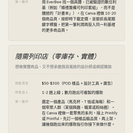
用 EverBee 找一個具體、已被驗證的數位利
第一動作
基（例如「婚禮籌備可列印套組」，而不是
籠統的「計畫本」）。在 Canva 裡做 10-20
個商品頁，按即時下載定價，並狠抓長尾關
鍵字標籤。把第一筆利潤再投入同一利基裡
的更多商品頁。
隨需列印店（零庫存、實體）
想做實體商品、又不想承擔囤貨風險的設計師或網感獨狼
$50-$300（POD 樣品 + 設計工具 + 廣告）
啟動資金
1-2 週上線；數月跑出可複製的爆款
時間投入
選定一個產品（馬克杯、T 恤或海報）和一
第一動作
個窄眾人群（某個興趣、職業或粉絲圈）。
在 Canva 裡做一套聚焦的系列，接上 Printify
或 Printful，先訂一個樣品驗品質，再上架，
讓幾個跑出來的爆款指引你接下來做什麼。