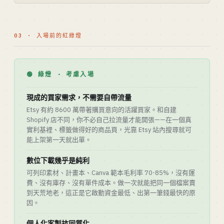
03 · 入場前的紅綠燈
🟢 綠燈 · 考慮入場
現成的買家需求，不需要自帶流量
Etsy 有約 8600 萬帶著購買意向的活躍買家。和自建
Shopify 店不同，你不必自己拉流量才能開張——在一個真
實利基裡、標籤做得好的商品頁，光靠 Etsy 站內搜尋就可
能上架第一天就出單。
數位下載幾乎是純利
可列印素材、計畫本、Canva 範本毛利率 70-85%，沒有運
費、沒有庫存、沒有單件成本。做一次就能把同一個檔案賣
到天荒地老，這正是它啟動資金最低、出第一筆錢最快的原
因。
個人化客製抗同質化