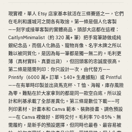
現實裡，單人 Etsy 店家基本就活在三條賽道之一，它們
在毛利和護城河之間各有取捨。第一條是個人化客製
——刻字或接單客製的實體商品，頭部大店都在這裡：
CaitlynMinimalist（約 320 萬+ 筆）把手寫筆跡做成純
銀紀念品，而個人化飾品、寵物肖像、名字木牌之所以
難以被同質化，是因為每一筆都是獨一無二的。毛利更
薄（真材實料、真要出貨），但回頭客的忠誠度很高。
第二條是隨需列印：你只設計一次，由代發方——
Printify（6000 萬+ 訂單、140+ 生產據點）或 Printful
——在有單時印製並出貨馬克杯、T 恤、海報，庫存風險
為零。難點在於大家拿到的都是同一款空白底，所以設
計和利基承載了全部差異化。第三條是數位下載——可
列印素材、計畫本和 Canva 範本、裝飾掛畫、調色預設
——在 Canva 裡做好、即時交付。毛利率 70-85%、無
需履約，是新手的預設選擇，但同時也最卷、最容易被