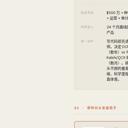
$500 万 +
启动资金
+ 运营 + 审
24 个月路
时间投入
产品
写代码前先请 
第一动作
师。决定 DC
（数年）vs 
Kalshi/QCX
（数月）。
头不顾的垂
候、科学里
直体育。
05 · 哪种创业者最顺手