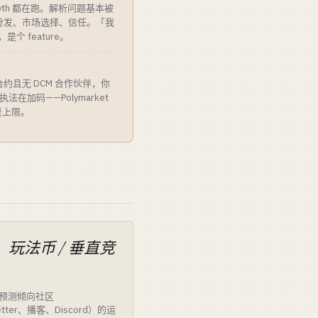
eth、Pyth 都在跑。解析问题基本被
分发、市场选择、信任。「我
是个 feature。
约且无 DCM 合作伙伴，你
法在加码——Polymarket
是上限。
玩法币 / 垂直竞
预测倾向社区
etter、播客、Discord）的运