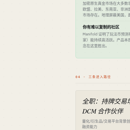
加密原生真金市场在大多数非
欧盟、拉美、东南亚、非洲部分—
市场存在。地理屏蔽美国，
你有难以复制的社区
Manifold 证明了玩法币
家）能持续高活跃。产品本
念在这里胜出。
04 · 三条进入路径
全职：持牌交易
DCM 合作伙伴
量化/衍生品/交易平台背景
融资能力