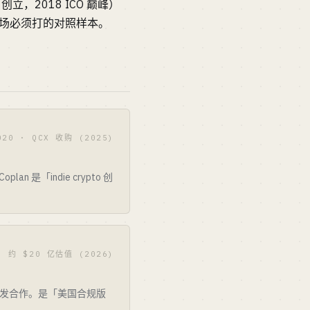
 创立，2018 ICO 巅峰）
测市场必须打的对照样本。
020 · QCX 收购 (2025)
an 是「indie crypto 创
· 约 $20 亿估值 (2026)
d 完成分发合作。是「美国合规版