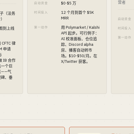
营者
$0-$5 万
启动资金
12 个月到首个 $5K
时间投入
 种子（法务
MRR
计）
启动资金
用 Polymarket / Kalshi
第一动作
线图到上线
时间投入
API 起步。可行例子：
第一动作
AI 校准面板、仓位追
CFTC 律
踪、Discord alpha
M 申请
房、播客自动转市
与
场。$10-$50/月。在
 做 IB 合作
X/Twitter 获客。
挑一个巨
直——气
程碑、垂