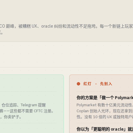
CO 巅峰，被糟糕 UX、oracle 纠纷和流动性不足拖垮。每一个新链上
死。
🔴 红灯 · 先别入
你的方案是「做一个 Polymark
、仓位追踪、Telegram 提醒
Polymarket 有数十亿美元流动性
ve 竞赛——这些都不需要 CFTC 注册。
Coplan 创始人光环，现在还
 扛监管，你卖铲子。
性。没有 10 倍的 UX 或独特
你以为「更聪明的 oracle」