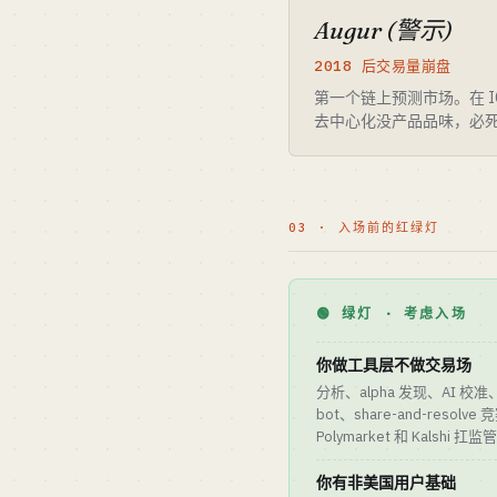
Augur (警示)
2018 后交易量崩盘
第一个链上预测市场。在 I
去中心化没产品品味，必
03 · 入场前的红绿灯
🟢 绿灯 · 考虑入场
你做工具层不做交易场
分析、alpha 发现、AI 校准
bot、share-and-resol
Polymarket 和 Kalshi
你有非美国用户基础