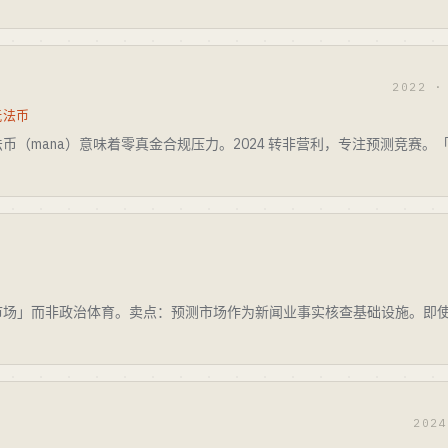
2022 ·
玩法币
（mana）意味着零真金合规压力。2024 转非营利，专注预测竞赛。「全部
市场」而非政治体育。卖点：预测市场作为新闻业事实核查基础设施。即
202