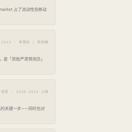
olymarket 占了流动性但移动
2015 · 非营利 / 机构端
是赌场，是「资助严肃预测员」
分发层 · 2024-2025 上线
法化的关键一步——同时也对