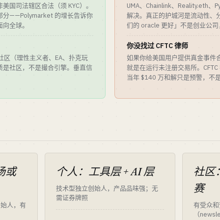
美国司法辖区合法（须 KYC）。
UMA、Chainlink、Reality.
—Polymarket 的增长告诉你
解决。真正的护城河是流动性、
面向全球。
们的 oracle 更好」不是创业公司，
你没找过 CFTC 律师
预测社区（理性主义者、EA、扑克玩
如果你给美国用户提供真金事件合
质是社区，不是撮合引擎。垂直信
就是在运行未注册交易所。CFTC 执
当年 $140 万和解只是预警，不
场或
个人：工具层 + AI 层
社区：
赛
技术型独立创始人，产品品味强；无
需证券牌照
创始人，有
有受众和
（newsl