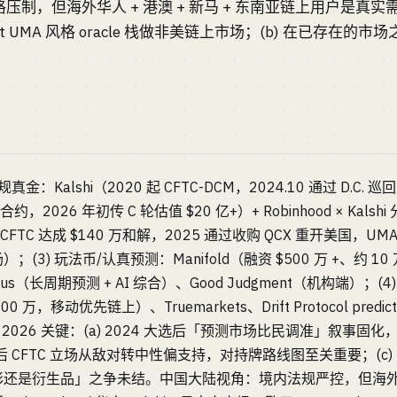
压制，但海外华人 + 港澳 + 新马 + 东南亚链上用户是真
arket UMA 风格 oracle 栈做非美链上市场；(b) 在已存在的
金：Kalshi（2020 起 CFTC-DCM，2024.10 通过 D.
2026 年初传 C 轮估值 $20 亿+）+ Robinhood × Kalsh
1 与 CFTC 达成 $140 万和解，2025 通过收购 QCX 重开美国，UMA
(3) 玩法币/认真预测：Manifold（融资 $500 万 +、约 
us（长周期预测 + AI 综合）、Good Judgment（机构端）；(
3000 万，移动优先链上）、Truemarkets、Drift Protocol predi
个 2026 关键：(a) 2024 大选后「预测市场比民调准」叙事固化，
 后 CFTC 立场从敌对转中性偏支持，对持牌路线图至关重要；(c) Nev
还是衍生品」之争未结。中国大陆视角：境内法规严控，但海外华