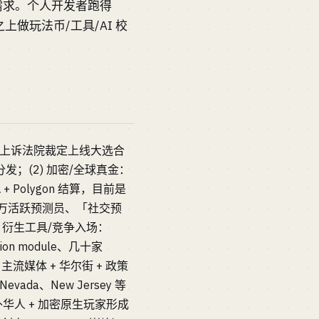
实需求。个人开发者跑得
市场之上做玩法币/工具/AI 校
C. 巡回上诉法院裁定上线大选合
i 分发；(2) 加密/全球真金：
 + Polygon 结算，目前是
10 万活跃预测员、「社交预
4) 衍生工具/竞争入场：
ction module、几十家
主流媒体 + 华尔街 + 政策
ada、New Jersey 等
人 + 加密原生玩家形成