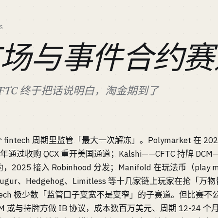
S
市场与事件合约赛
 CFTC 终于把话说明白，淘金期到了
 fintech 周期里监管「最大一次解冻」。Polymarket 在 
通过收购 QCX 重开美国通道；Kalshi——CFTC 持牌 DCM——20
25 接入 Robinhood 分发；Manifold 在玩法币（pla
s、Augur、Hedgehog、Limitless 等十几家链上玩家在
fintech 极少数「监管口子变宽不是变窄」的子赛道。但比赛
DCM 或与持牌方做 IB 协议，成本数百万美元、周期 12-24