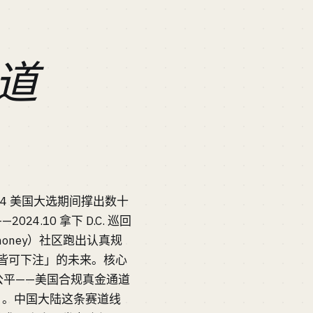
道
2024 美国大选期间撑出数十
24.10 拿下 D.C. 巡回
y money）社区跑出认真规
抢「万物皆可下注」的未来。核心
不公平——美国合规真金通道
 个月。中国大陆这条赛道线