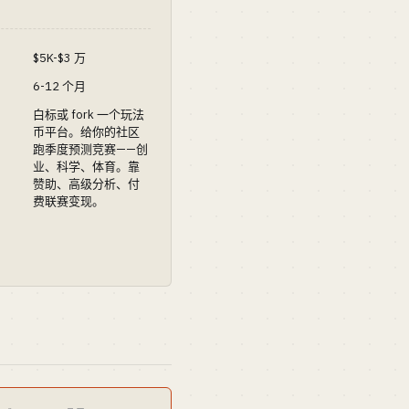
$5K-$3 万
6-12 个月
白标或 fork 一个玩法
币平台。给你的社区
跑季度预测竞赛——创
业、科学、体育。靠
赞助、高级分析、付
费联赛变现。