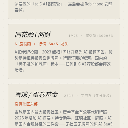
创要做的「to C AI 副驾驶」，最后会被 Robinhood 安静
吞掉。
同花顺 i 问财
1995 · 深交所:300033
A 股投顾 + 行情 SaaS 龙头
A 股老牌投顾，2023 起把 i 问财升级为 AI 投顾问答。优
势是持证券投资咨询牌照 + 行情订阅护城河。国内的
「卷不进的护城河」标本——任何到 C AI 荐股都会撞这
堵墙。
雪球 / 蛋卷基金
2010 · 字节系（部分股权）
投资社区头部
雪球是国内最大投资社区 + 蛋卷基金有公募代销牌照，
2025 年增加 AI 摘要 + 持仓助手。证明社区 + 牌照 + AI
是国内合规路径的三件套——无社区无牌照的纯 AI SaaS