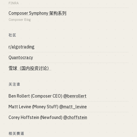
FINRA
Composer Symphony 架构系列
Composer Blog
社区
r/algotrading
Quantocracy
雪球（国内投资讨论）
关注谁
Ben Rollert (Composer CEO)
@benrollert
Matt Levine (Money Stuff)
@matt_levine
Corey Hoffstein (Newfound)
@choffstein
相关赛道