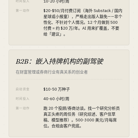
10-20 小时/周
时间投入
$20-$50/月付费订阅（海外 Substack / 国内
第一动作
星球或小报童），严格走出版人豁免——非个
性化、不针对个人情况。12 个月做到 500
付费 = 约 $20 万/年。AI 用来扩覆盖，不要
给「建议」。
B2B：嵌入持牌机构的副驾驶
在财富管理或券商行业有真关系的创业者
$10-50 万种子
启动资金
40-60 小时/周
时间投入
跑 20 个投顾/券商访谈。找一个研究分析员
第一动作
真正头疼的周任务（研究综述、客户信草
稿、模型推荐）。500-3000 美元/月每席
位。合规由客户兜底。