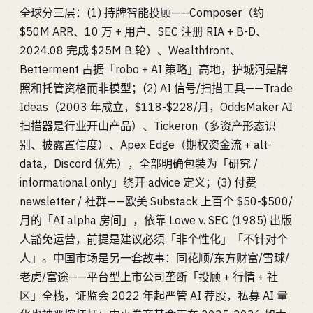
全球分三层：(1) 持牌智能投顾——Composer（约
$50M ARR、10 万 + 用户、SEC 注册 RIA + B-D、
2024.08 完成 $25M B 轮）、Wealthfront、
Betterment 占据「robo + AI 策略」高地，护城河是牌
照和托管资格而非模型；(2) AI 信号/扫描工具——Trade
Ideas（2003 年成立，$118-$228/月，OddsMaker AI
扫描器是行业开山产品）、Tickeron（多资产形态识
别、披露置信度）、Apex Edge（期权资金流 + alt-
data，Discord 优先），全部明确包装为「研究 /
informational only」绕开 advice 定义；(3) 付费
newsletter / 社群——欧美 Substack 上百个 $50-$500/
月的「AI alpha 房间」，依靠 Lowe v. SEC (1985) 出版
人豁免运营，前提是建议必须「非个性化」「不针对个
人」。中国市场是另一套故事：同花顺/东方财富/雪球/
老虎/富途——平台型上市公司垄断「投顾 + 行情 + 社
区」全栈，证监会 2022 年起严管 AI 荐股，私募 AI 量