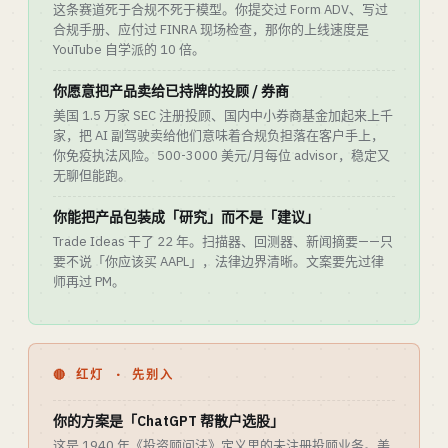
这条赛道死于合规不死于模型。你提交过 Form ADV、写过
合规手册、应付过 FINRA 现场检查，那你的上线速度是
YouTube 自学派的 10 倍。
你愿意把产品卖给已持牌的投顾 / 券商
美国 1.5 万家 SEC 注册投顾、国内中小券商基金加起来上千
家，把 AI 副驾驶卖给他们意味着合规负担落在客户手上，
你免疫执法风险。500-3000 美元/月每位 advisor，稳定又
无聊但能跑。
你能把产品包装成「研究」而不是「建议」
Trade Ideas 干了 22 年。扫描器、回测器、新闻摘要——只
要不说「你应该买 AAPL」，法律边界清晰。文案要先过律
师再过 PM。
🔴 红灯 · 先别入
你的方案是「ChatGPT 帮散户选股」
这是 1940 年《投资顾问法》定义里的未注册投顾业务。美