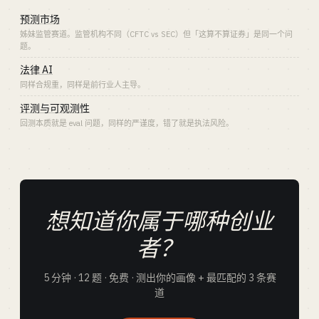
预测市场
姊妹监管赛道。监管机构不同（CFTC vs SEC）但「这算不算证券」是同一个问
题。
法律 AI
同样合规重，同样是前行业人主导。
评测与可观测性
回测本质就是 eval 问题，同样的严谨度，错了就是执法风险。
想知道你属于哪种创业
者？
5 分钟 · 12 题 · 免费 · 测出你的画像 + 最匹配的 3 条赛
道