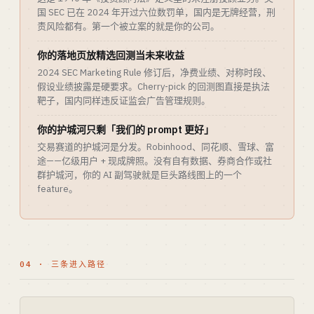
国 SEC 已在 2024 年开过六位数罚单，国内是无牌经营，刑
责风险都有。第一个被立案的就是你的公司。
你的落地页放精选回测当未来收益
2024 SEC Marketing Rule 修订后，净费业绩、对称时段、
假设业绩披露是硬要求。Cherry-pick 的回测图直接是执法
靶子，国内同样违反证监会广告管理规则。
你的护城河只剩「我们的 prompt 更好」
交易赛道的护城河是分发。Robinhood、同花顺、雪球、富
途——亿级用户 + 现成牌照。没有自有数据、券商合作或社
群护城河，你的 AI 副驾驶就是巨头路线图上的一个
feature。
04 · 三条进入路径