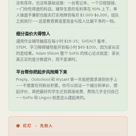
没有库存，也没有基础设施：一台笔记本、一个日程链接、
一门你吃得透的科目。辅导生意的毛利率在 90% 上下，单
人操盘手兼职也能实打实地挣到每月 $3,000-$6,000，组队
之前就行——这是教育赛道里现金与投入比最干净的一档。
细分溢价大得惊人
通用作业辅导触底在每小时 $18-25；SAT/ACT 备考、
STEM、学习障碍辅导能开到每小时 $45-$200，因为家长买
的是结果。Adam Shlomi 整个 SoFlo 的核心论点就是：家长
真正买的是分数提升，而不是课时。
平台帮你把起步风险降下来
Preply、Outschool 和 Wyzant 第一天就把需求递到你手上
——不需要任何粉丝积累。你可以验证一个细分和单价、攒
起评价，再把最好的学生迁到直接收费、费用几乎全归自己
——SoFlo 和 Lingoci 就是这么建起来的。
🔴 红灯 · 先别入