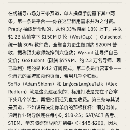
在线辅导市场分三条赛道，单人操盘手能赢下其中两
条。第一条是平台——你在这里租用需求并为之付费。
Preply 抽成是滑动的，从约 33% 降到 18% 上下，并以
$1.2B 估值拿下 $150M D 轮（WestCap）；Outschool
统一抽 30% 教师费，全靠自力更生做到约 $200M 营
收，据称顶尖教师能挣到六位数；Wyzant 让导师自己
定价；GoStudent（融资 $779M、约 2.3 万名导师、现
已盈利）跑的是 K-12 订阅模式。第二条是自营事业——
你自己的品牌和预约页面，费用几乎全归你。
SoFlo（Adam Shlomi）和 Lingoci/LanguaTalk（Alex
Redfern）就是这么建起来的；标准打法是先在平台拿
下头几个学生，再把他们迁到直接收费。第三条与其说
是赛道，不如说是决定你单价的那根杠杆：细分溢价。
通用作业辅导触底在每小时 $18-25；SAT/ACT 备考、
STEM、学习障碍辅导能开到每小时 $45-$200，因为