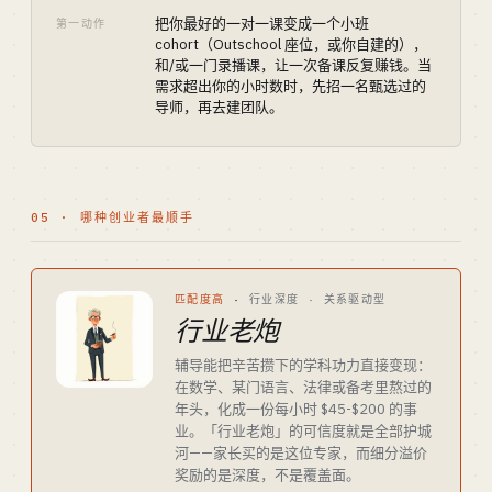
把你最好的一对一课变成一个小班
第一动作
cohort（Outschool 座位，或你自建的），
和/或一门录播课，让一次备课反复赚钱。当
需求超出你的小时数时，先招一名甄选过的
导师，再去建团队。
05 · 哪种创业者最顺手
匹配度高
·
行业深度 · 关系驱动型
行业老炮
辅导能把辛苦攒下的学科功力直接变现：
在数学、某门语言、法律或备考里熬过的
年头，化成一份每小时 $45-$200 的事
业。「行业老炮」的可信度就是全部护城
河——家长买的是这位专家，而细分溢价
奖励的是深度，不是覆盖面。