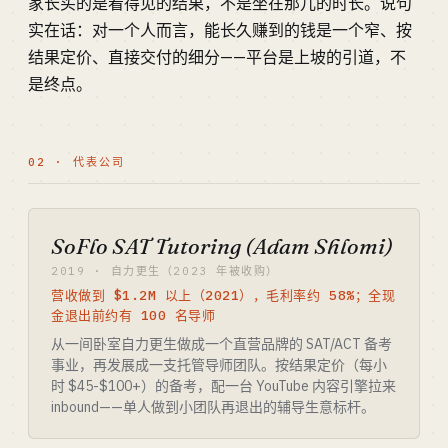
家长买的是看得见的结果，不是坐在那儿的时长。说句
实在话：对一个人而言，能长久赚到的钱是一个窄、按
结果定价、直接交付的细分——平台是上坡的引道，不
是终点。
02 · 代表公司
SoFlo SAT Tutoring (Adam Shlomi)
2019 · 自力更生（2023 年被收购）
营收做到 $1.2M 以上（2021），毛利率约 58%；全现
金退出前约有 100 名导师
从一间卧室自力更生做成一个直营品牌的 SAT/ACT 备考
事业，再发展成一支托管导师团队。按结果定价（每小
时 $45-$100+）的备考，配一台 YouTube 内容引擎拉来
inbound——单人做到小团队再退出的辅导生意标杆。