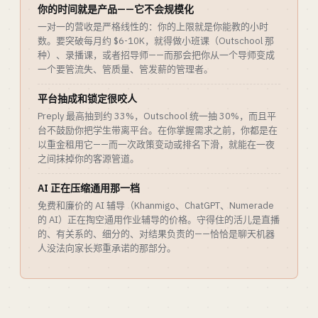
你的时间就是产品——它不会规模化
一对一的营收是严格线性的：你的上限就是你能教的小时
数。要突破每月约 $6-10K，就得做小班课（Outschool 那
种）、录播课，或者招导师——而那会把你从一个导师变成
一个要管流失、管质量、管发薪的管理者。
平台抽成和锁定很咬人
Preply 最高抽到约 33%，Outschool 统一抽 30%，而且平
台不鼓励你把学生带离平台。在你掌握需求之前，你都是在
以重金租用它——而一次政策变动或排名下滑，就能在一夜
之间抹掉你的客源管道。
AI 正在压缩通用那一档
免费和廉价的 AI 辅导（Khanmigo、ChatGPT、Numerade
的 AI）正在掏空通用作业辅导的价格。守得住的活儿是直播
的、有关系的、细分的、对结果负责的——恰恰是聊天机器
人没法向家长郑重承诺的那部分。