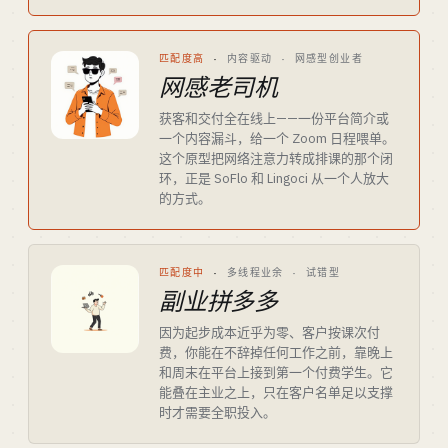
匹配度高
·
内容驱动 · 网感型创业者
网感老司机
获客和交付全在线上——一份平台简介或
一个内容漏斗，给一个 Zoom 日程喂单。
这个原型把网络注意力转成排课的那个闭
环，正是 SoFlo 和 Lingoci 从一个人放大
的方式。
匹配度中
·
多线程业余 · 试错型
副业拼多多
因为起步成本近乎为零、客户按课次付
费，你能在不辞掉任何工作之前，靠晚上
和周末在平台上接到第一个付费学生。它
能叠在主业之上，只在客户名单足以支撑
时才需要全职投入。