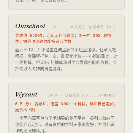
名单后，就毕业去直接收费。
Outschool
2015 · 自力更生（估值峰值 $3B）
营收约 $200M，近期无外部融资；统一抽 30% 教师
费；据称顶尖教师能挣到六位数
面向 K-12、几乎涵盖任何主题的小班直播课。让单人教
师把一套课程打包一次、反复卖座位——小班的账比一对
一更划算，但 30% 的抽成和对平台发现机制的依赖，会
把高收入者推向自建漏斗。
Wyzant
2005 · 已被收购（IXL LEARNING）
6.5 万+ 名导师，覆盖 300+ 个科目；导师自己定价，
无价格上限
一个面向高客单价学术辅导的美国平台，吸引力就在于
你能自己定价。对有资质的学科专家很友好；抽成和首
课规则照样适用。