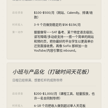
$100-$500/月（网站、Calendly、排课/收
启动资金
款）
3-9 个月做到稳定的 $5K-$15K/月
时间投入
狠狠做窄——SAT 备考、某个特定语言级别、
第一动作
读写障碍/多动症支持——搭一个简单的网站
和预约页，把你最好的平台学生以更高单价
迁到直接收费。再像 SoFlo 那样加一台
YouTube/内容引擎拉 inbound。
小班与产品化（打破时间天花板）
日程已经排满、想要杠杆的成熟导师
$200-$1,000/月（课程工具、轻量投放，也
启动资金
许一名合同制导师）
6-18 个月把收入做到超过单人天花板
时间投入