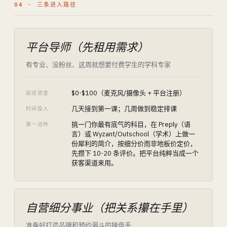
04 · 三条进入路径
平台导师（先租用需求）
有专业、没粉丝、这周就想要付费学生的学科专家
$0-$100（麦克风/摄像头 + 平台注册）
启动资金
几天接到第一课；几周做到稳定排课
时间投入
挑一门你最有底气的科目，在 Preply（语
第一动作
言）或 Wyzant/Outschool（学术）上做一
份犀利的简介，按细分价而非地板价定价，
先攒下 10-20 条评价。把平台纯粹当成一个
获客渠道来用。
自营细分事业（把关系攥在手里）
准备好打造品牌和预约漏斗的操盘手