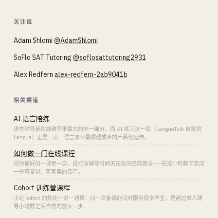
关注谁
Adam Shlomi
@AdamShlomi
SoFlo SAT Tutoring
@soflosattutoring2931
Alex Redfern
alex-redfern-2ab9041b
相关赛道
AI 语言陪练
语言辅导是在线辅导里最大的单一细分，而 AI 练习这一层（LanguaTalk 自家的
Langua）正是一对一语言事业最顺理成章的产品化延伸。
如何做一门在线课程
把你最好的一课录一次，是打破辅导时间天花板的经典做法——把按小时教学变成
一份可复制、可售卖的资产。
Cohort 训练营课程
小班 cohort 的账比一对一划算：同一次备课能同时服务很多学生，是越过单人辅
导小时数之后自然的放大一步。