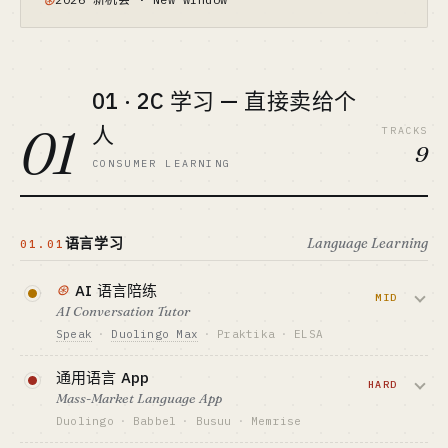
⊛
01 · 2C 学习 — 直接卖给个
01
人
TRACKS
9
CONSUMER LEARNING
语言学习
Language Learning
01.01
⊛
AI 语言陪练
MID
AI Conversation Tutor
Speak
·
Duolingo Max
·
Praktika
·
ELSA
用语音 LLM 做 24h 口语陪练，按月订阅。
通用语言 App
Speak 2025 ARR 突破 $50M，靠 OpenAI
HARD
Mass-Market Language App
投资 + 韩国市场打穿。
Duolingo
·
Babbel
·
Busuu
·
Memrise