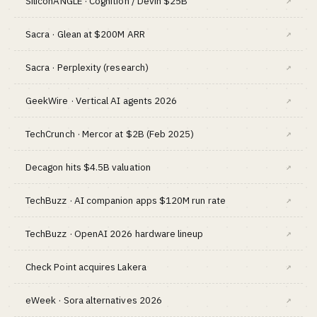
SiliconANGLE · Cognition / Devin $25B
↗
Sacra · Glean at $200M ARR
↗
Sacra · Perplexity (research)
↗
GeekWire · Vertical AI agents 2026
↗
TechCrunch · Mercor at $2B (Feb 2025)
↗
Decagon hits $4.5B valuation
↗
TechBuzz · AI companion apps $120M run rate
↗
TechBuzz · OpenAI 2026 hardware lineup
↗
Check Point acquires Lakera
↗
eWeek · Sora alternatives 2026
↗