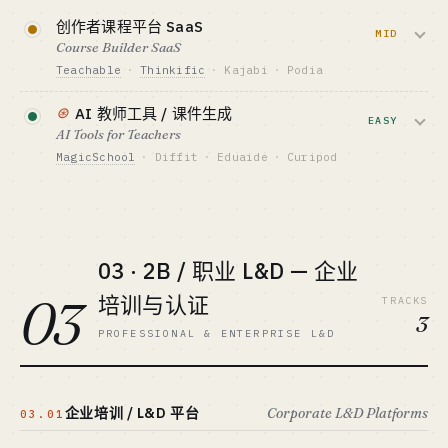
GTM · SALES MOTION
靠 IP 维持。
Meta / TikTok 付费投放 + 名人代言
创作者课程平台 SaaS
查看深度分析 →
MID
标杆 · BENCHMARK
Course Builder SaaS
资金底线 · CAPITAL
MasterClass ~$200M ARR · Headway $200M+
¥5M-50M RMB
Teachable
·
Thinkific
·
Kajabi
·
Podia
ARR (估)
GTM · SALES MOTION
卖给课程讲师的托管 + 支付 + 营销一体化
最适合 · BEST FIT
抖音直播 + 微信社群 + 创始人 IP
⊛
AI 教师工具 / 课件生成
增长黑客 + 内容工厂
SaaS。Kajabi $200M+ ARR 但市场已饱
EASY
标杆 · BENCHMARK
AI Tools for Teachers
和，新进者只能做垂直版（律师 / 教练 / 健
得到 IPO 失败 · 樊登读书 ~¥1B+ 营收 (估)
MagicSchool
·
Diffit
·
Eduaide
·
Curipod
身）。
最适合 · BEST FIT
给中小学老师做的教案 / 测验 / 作业 AI 助
中文 KOL + 资本侧 · 监管敏感
资金底线 · CAPITAL
手，免费档拉新、学校付费档解锁。
$50K-1M
MagicSchool 1 年 100 万老师注册。
GTM · SALES MOTION
讲师自带流量 + 模板 SEO
03 · 2B / 职业 L&D — 企业
资金底线 · CAPITAL
$30K-300K
标杆 · BENCHMARK
03
培训与认证
TRACKS
Kajabi $200M+ ARR · Teachable Hotmart 收购
GTM · SALES MOTION
3
教师 KOL + TikTok / Twitter PLG
最适合 · BEST FIT
PROFESSIONAL & ENTERPRISE L&D
PLG 极客 / 工程独行侠
标杆 · BENCHMARK
MagicSchool 100 万老师注册 / 12 个月
最适合 · BEST FIT
企业培训 / L&D 平台
Corporate L&D Platforms
PLG 极客 + 教育行业老炮
03.01