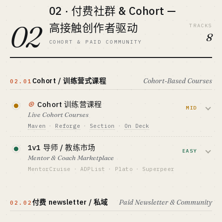
02 · 付费社群 & Cohort —
标杆 · BENCHMARK
资金底线 · CAPITAL
DesignCourse ~$2M+/年 (估)
$5M+ / USD VC
02
高接触创作者驱动
TRACKS
最适合 · BEST FIT
GTM · SALES MOTION
8
镜头型创作者 / 单人品牌
讲师自带流量 + SEO
COHORT & PAID COMMUNITY
标杆 · BENCHMARK
Udemy 上市 · Coursera 上市
最适合 · BEST FIT
Cohort / 训练营式课程
Cohort-Based Courses
资本侧 only · 不适合个人
02.01
⊛
Cohort 训练营课程
MID
Live Cohort Courses
Maven
·
Reforge
·
Section
·
On Deck
高客单 ($500-5K) 的限期直播课，靠讲师
1v1 导师 / 教练市场
权威 + 同学网络收费。Reforge $5K/座
EASY
Mentor & Coach Marketplace
位，Maven 是平台型卖水。
MentorCruise
·
ADPList
·
Plato
·
Superpeer
资金底线 · CAPITAL
把高级从业者变成兼职导师，按月或按次
$5-50K 单人 / $1M+ 平台
付费。MentorCruise ~$5M ARR 单人起
付费 newsletter / 私域
Paid Newsletter & Community
02.02
GTM · SALES MOTION
家，ADPList 用免费版做规模。
LinkedIn 个人品牌 + 期次营销