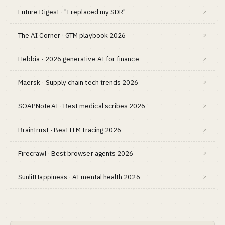
Future Digest · "I replaced my SDR"
↗
The AI Corner · GTM playbook 2026
↗
Hebbia · 2026 generative AI for finance
↗
Maersk · Supply chain tech trends 2026
↗
SOAPNoteAI · Best medical scribes 2026
↗
Braintrust · Best LLM tracing 2026
↗
Firecrawl · Best browser agents 2026
↗
SunlitHappiness · AI mental health 2026
↗