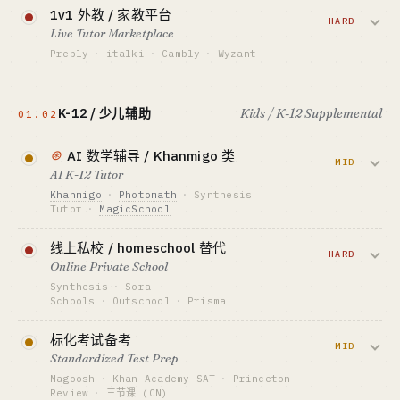
资金底线 · CAPITAL
免费课 + 订阅去广告 + AI 增值的老路。
1v1 外教 / 家教平台
$500K-5M (推理 + 语音)
Duolingo 上市 + $700M ARR 已锁死头
HARD
Live Tutor Marketplace
GTM · SALES MOTION
部，新进者只能吃细分语言或学习方法差
App Store ASO + KOL 短视频
Preply
·
italki
·
Cambly
·
Wyzant
异化。
标杆 · BENCHMARK
把全球老师匹配给学生，按小时抽佣。双
Speak ~$50M ARR · OpenAI 投资
资金底线 · CAPITAL
边市场冷启动地狱模式，但 Preply
$2M-20M
K-12 / 少儿辅助
Kids / K-12 Supplemental
最适合 · BEST FIT
01.02
$100M+ ARR 证明天花板很高。
资本侧 + 增长黑客
GTM · SALES MOTION
App Store ASO + 病毒社媒
⊛
AI 数学辅导 / Khanmigo 类
资金底线 · CAPITAL
查看深度分析 →
MID
$1M-15M
标杆 · BENCHMARK
AI K-12 Tutor
Duolingo ~$700M ARR · 上市公司
GTM · SALES MOTION
Khanmigo
·
Photomath
·
Synthesis
SEO 长尾 + 老师自带流量
Tutor
·
MagicSchool
最适合 · BEST FIT
资本侧 only · 个人慎入
标杆 · BENCHMARK
学生拍题或对话，AI 苏格拉底式引导而非
Preply $100M+ ARR · italki 全球 1000 万学员
线上私校 / homeschool 替代
直接给答案。2026 学校采购窗口正打开，
HARD
Online Private School
最适合 · BEST FIT
但合规 / 学区销售门槛高。
运营老炮 + 资本侧
Synthesis
·
Sora
Schools
·
Outschool
·
Prisma
资金底线 · CAPITAL
$300K-3M
面向不满意公立学校的家长，做小班 / 项
标化考试备考
目制 / 全 AI 替代方案。客单 $5K-20K/
MID
GTM · SALES MOTION
Standardized Test Prep
学区直销 + 教师 KOL
年，是家长版 SaaS。
Magoosh
·
Khan Academy SAT
·
Princeton
标杆 · BENCHMARK
Review
·
三节课 (CN)