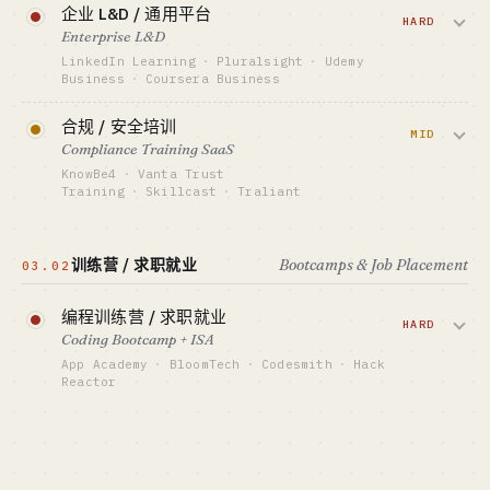
查看深度分析 →
企业 L&D / 通用平台
HARD
Enterprise L&D
LinkedIn Learning
·
Pluralsight
·
Udemy
Business
·
Coursera Business
卖给 HR 的员工培训订阅，按席位计费。
合规 / 安全培训
LinkedIn / Pluralsight 已锁死技术 + 通用
MID
Compliance Training SaaS
赛道，新进只能做行业垂直 (护理、合
KnowBe4
·
Vanta Trust
规、销售)。
Training
·
Skillcast
·
Traliant
HR / 法务必买的反钓鱼 / 反骚扰 / GDPR
资金底线 · CAPITAL
$3M+ / USD VC
培训。客户被法律推着买，CAC 低 LTV
训练营 / 求职就业
Bootcamps & Job Placement
03.02
高，KnowBe4 ~$300M ARR 已上市。
GTM · SALES MOTION
企业销售 + HR 大会
编程训练营 / 求职就业
资金底线 · CAPITAL
标杆 · BENCHMARK
HARD
$300K-3M
LinkedIn Learning · Pluralsight $400M+ ARR
Coding Bootcamp + ISA
GTM · SALES MOTION
App Academy
·
BloomTech
·
Codesmith
·
Hack
最适合 · BEST FIT
外呼销售 + 合规审计渠道
Reactor
行业老炮 (10+ 年) + 资本侧
标杆 · BENCHMARK
高强度 3-9 月编程培训，毕业保就业 + ISA
KnowBe4 ~$300M ARR · 上市公司
分成。BloomTech (前 Lambda) 经历 SEC
最适合 · BEST FIT
处罚 + 就业率争议，行业整体 2024 后退
B2B 销售老炮 + 合规背景
潮。