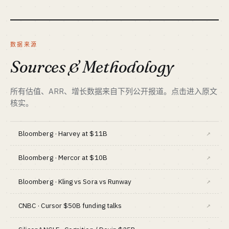
资金底线 · CAPITAL
$2M+ / USD VC
GTM · SALES MOTION
数据来源
Google Ads + 校友推荐 + YouTube
Sources & Methodology
标杆 · BENCHMARK
BloomTech / App Academy · 行业整体下行
最适合 · BEST FIT
所有估值、ARR、增长数据来自下列公开报道。点击进入原文
教育行业老炮 + 资本侧 · 监管风险高
核实。
Bloomberg · Harvey at $11B
↗
Bloomberg · Mercor at $10B
↗
Bloomberg · Kling vs Sora vs Runway
↗
CNBC · Cursor $50B funding talks
↗