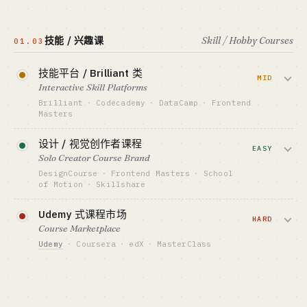
Khanmigo (Khan Academy) · Synthesis Tutor
资金底线 · CAPITAL
$2M-20M
SAT / GRE / 雅思 / 托福备考产品。LTV 短
最适合 · BEST FIT
教育行业老炮 + 资本侧
（用完即走），但 Magoosh / Khan SAT 证
GTM · SALES MOTION
技能 / 兴趣课
Skill / Hobby Courses
01.03
家长口碑 + Twitter 思想领袖
明流量便宜时仍能跑通。
查看深度分析 →
标杆 · BENCHMARK
Synthesis · Outschool ~$100M ARR (估)
技能平台 / Brilliant 类
资金底线 · CAPITAL
MID
$50K-500K
Interactive Skill Platforms
最适合 · BEST FIT
教育行业老炮 + 资本侧
GTM · SALES MOTION
Brilliant
·
Codecademy
·
DataCamp
·
Frontend
SEO 长尾 + 真题库免费引流
Masters
标杆 · BENCHMARK
互动式 STEM / 编程课，按月订阅。
Magoosh · Princeton Review
设计 / 视觉创作者课程
Brilliant ~$100M ARR 是个完美 PMF 例
EASY
Solo Creator Course Brand
最适合 · BEST FIT
子，但内容生产是真正的成本中心。
内容型创业者 + SEO 老手
DesignCourse
·
Frontend Masters
·
School
of Motion
·
Skillshare
资金底线 · CAPITAL
$500K-5M
单人讲师做 YouTube 引流 + 自建课程站收
Udemy 式课程市场
割。DesignCourse 单人 ~$2M+/年，
HARD
GTM · SALES MOTION
Course Marketplace
Podcast / YouTube 广告 + SEO
YouTube 100 万订阅是燃料。
Udemy
·
Coursera
·
edX
·
MasterClass
标杆 · BENCHMARK
Brilliant ~$100M ARR (估)
资金底线 · CAPITAL
聚合数十万门课卖订阅 / 单课。Udemy /
$0-30K
最适合 · BEST FIT
Coursera 已上市级别，新进者只能做超垂
内容工厂运营者 + 资本侧
GTM · SALES MOTION
直市场（焊接、烘焙）才有空间。
YouTube 长视频 + 邮件列表