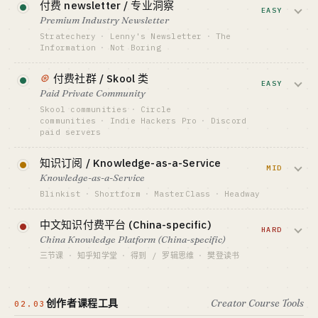
付费 newsletter / 专业洞察
标杆 · BENCHMARK
资金底线 · CAPITAL
EASY
Reforge $5K/座位 · Maven Andreessen 投资
$0-100K
Premium Industry Newsletter
最适合 · BEST FIT
GTM · SALES MOTION
Stratechery
·
Lenny's Newsletter
·
The
行业老炮 + 镜头型创作者
导师自带流量 + LinkedIn / SEO
Information
·
Not Boring
标杆 · BENCHMARK
$10-30/月订阅卖深度行业洞察。
查看深度分析 →
⊛
MentorCruise ~$5M ARR · 单人创始 (估)
付费社群 / Skool 类
Stratechery 单人 ~$5M+ ARR，Lenny 用
EASY
Paid Private Community
最适合 · BEST FIT
free tier + 付费版做到 $1M+。
PLG 极客 / 社区运营者
Skool communities
·
Circle
communities
·
Indie Hackers Pro
·
Discord
资金底线 · CAPITAL
paid servers
$0-5K
$30-100/月会费做封闭式学习 + 同伴问
GTM · SALES MOTION
知识订阅 / Knowledge-as-a-Service
答。Skool 上托管的头部社群单个 $1M+
MID
Twitter 思想领袖 + 推荐转介绍
Knowledge-as-a-Service
ARR，但流失率是死敌。
标杆 · BENCHMARK
Blinkist
·
Shortform
·
MasterClass
·
Headway
Stratechery ~$5M+ ARR · 单人 (估)
资金底线 · CAPITAL
把书 / 名人课程压成 15 分钟摘要或精品
最适合 · BEST FIT
中文知识付费平台 (China-specific)
$0-10K
行业老炮 + 写作型创作者
课，年订阅 $80-180。MasterClass 高制作
HARD
China Knowledge Platform (China-specific)
GTM · SALES MOTION
成本 + 高 churn 已陷入瓶颈，Headway 用
免费内容引流 + 创始人个人品牌
三节课
·
知乎知学堂
·
得到 / 罗辑思维
·
樊登读书
AI 翻盘。
标杆 · BENCHMARK
中文市场特有的「知识网红 + 课程 + 社
Skool 头部社群 $1M+ ARR (估)
资金底线 · CAPITAL
群」三件套。流量靠抖音 / 微信公众号，
$300K-5M
创作者课程工具
Creator Course Tools
最适合 · BEST FIT
02.03
监管 + 广告费已让赛道难做，得到 / 樊登
社区运营者 / 内容型创作者