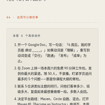
06 · 这周可以做的事
本周 5 个具体动作
开一个 Google Doc，写一句话：「6 周后，我的学
员能
做出
____。」如果动词是「理解」，重写到
动词变成「交付」「跑通」「发布」「成单」为
止。
在 Zoom 上排一场本周六的免费 90 分钟工作坊。发
到你最大的渠道。限 50 人，不录播。盯紧学员追问
最多的 5 个问题——那是你课程大纲的脊柱。
联系 5 位讲类似主题的同行，问他们客单多少、班
级多大、复盘起来最想重做哪一段。多数人会回。
决定平台路线：Maven、Circle 自跑、混合。打开
Maven 的「Become an Instructor」申请页，本周