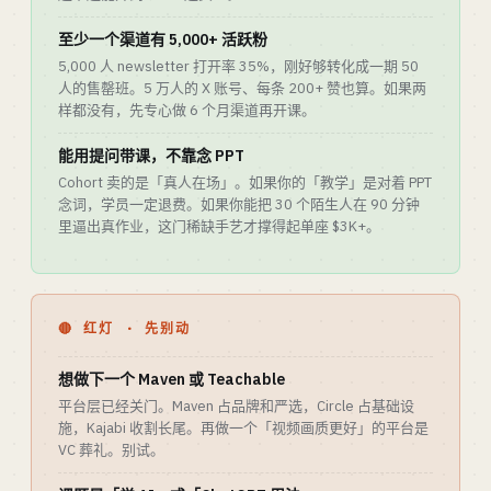
至少一个渠道有 5,000+ 活跃粉
5,000 人 newsletter 打开率 35%，刚好够转化成一期 50
人的售罄班。5 万人的 X 账号、每条 200+ 赞也算。如果两
样都没有，先专心做 6 个月渠道再开课。
能用提问带课，不靠念 PPT
Cohort 卖的是「真人在场」。如果你的「教学」是对着 PPT
念词，学员一定退费。如果你能把 30 个陌生人在 90 分钟
里逼出真作业，这门稀缺手艺才撑得起单座 $3K+。
🔴 红灯 · 先别动
想做下一个 Maven 或 Teachable
平台层已经关门。Maven 占品牌和严选，Circle 占基础设
施，Kajabi 收割长尾。再做一个「视频画质更好」的平台是
VC 葬礼。别试。