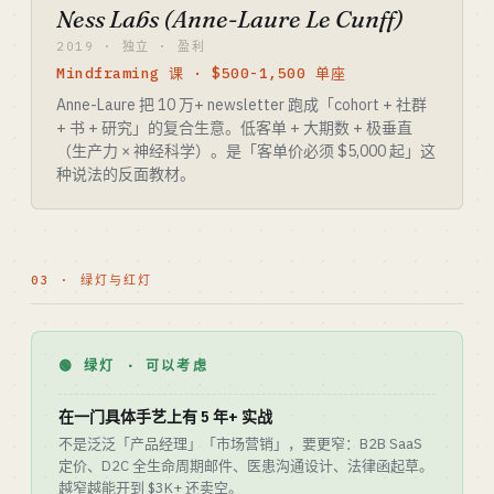
Ness Labs (Anne-Laure Le Cunff)
2019 · 独立 · 盈利
Mindframing 课 · $500-1,500 单座
Anne-Laure 把 10 万+ newsletter 跑成「cohort + 社群
+ 书 + 研究」的复合生意。低客单 + 大期数 + 极垂直
（生产力 × 神经科学）。是「客单价必须 $5,000 起」这
种说法的反面教材。
03 · 绿灯与红灯
🟢 绿灯 · 可以考虑
在一门具体手艺上有 5 年+ 实战
不是泛泛「产品经理」「市场营销」，要更窄：B2B SaaS
定价、D2C 全生命周期邮件、医患沟通设计、法律函起草。
越窄越能开到 $3K+ 还卖空。