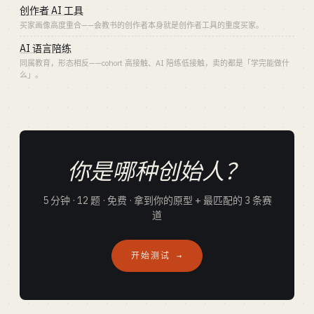
创作者 AI 工具
买家画像高度重合——会教书的创作者本身就是创作者工具的重度买家。
AI 语言陪练
同属教育，形态相反——cohort 高接触、AI 陪练低接触，卖的都是「学完能做什
么」。
你是哪种创始人？
5 分钟 · 12 题 · 免费 · 拿到你的原型 + 最匹配的 3 条赛
道
开始测试 →