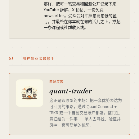
那样，把每一笔交易和回测公开记录下来——
YouTube 拆解、X 长帖、一份免费
newsletter。受众会对冲掉忽高忽低的盈
亏，并最终在你本就在做的活儿之上，撑起
一条课程或社群收入线。
05 · 哪种创业者最顺手
匹配度高
quant-trader
这正是该原型的主场：把一套优势表达为
可回测的策略，通过 QuantConnect +
IBKR 或一个自营交易账户部署。整门生
意归结为一件事——单人去寻找、验证并
风控一套可复制的优势。