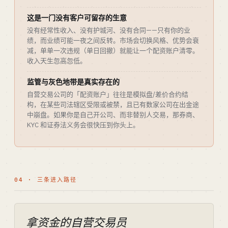
这是一门没有客户可留存的生意
没有经常性收入、没有护城河、没有合同——只有你的业
绩，而业绩可能一夜之间反转。市场会切换风格、优势会衰
减，单单一次违规（单日回撤）就能让一个配资账户清零。
收入天生忽高忽低。
监管与灰色地带是真实存在的
自营交易公司的「配资账户」往往是模拟盘/差价合约结
构，在某些司法辖区受限或被禁，且已有数家公司在出金途
中崩盘。如果你是自己开公司、而非替别人交易，那券商、
KYC 和证券法义务会很快压到你头上。
04 · 三条进入路径
拿资金的自营交易员