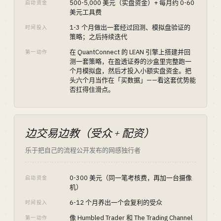
500-5,000 美元（实盘资金）+ 每月约 0-60
启动资金
美元工具费
1-3 个月做出一套经过回测、模拟盘验证的
时间投入
策略；之后持续迭代
在 QuantConnect 的 LEAN 引擎上搭建并回
第一动作
测一套策略，在盈透证券的沙盒里完整跑一
个月模拟盘，然后才投入小额实盘资金。把
头六个月当作在「买数据」——看这套优势能
否扛得住滑点。
边交易边教（受众 + 配资）
乐于把自己的流程公开发布的网感独行者
0-300 美元（同一笔考核费，再加一台摄像
启动资金
机）
6-12 个月养出一个会复利的受众
时间投入
像 Humbled Trader 和 The Trading Channel
第一动作