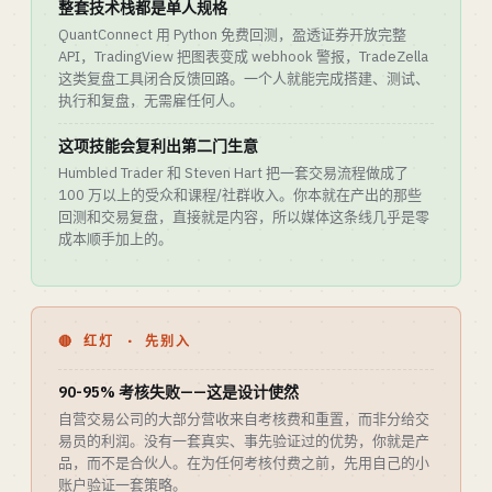
整套技术栈都是单人规格
QuantConnect 用 Python 免费回测，盈透证券开放完整
API，TradingView 把图表变成 webhook 警报，TradeZella
这类复盘工具闭合反馈回路。一个人就能完成搭建、测试、
执行和复盘，无需雇任何人。
这项技能会复利出第二门生意
Humbled Trader 和 Steven Hart 把一套交易流程做成了
100 万以上的受众和课程/社群收入。你本就在产出的那些
回测和交易复盘，直接就是内容，所以媒体这条线几乎是零
成本顺手加上的。
🔴 红灯 · 先别入
90-95% 考核失败——这是设计使然
自营交易公司的大部分营收来自考核费和重置，而非分给交
易员的利润。没有一套真实、事先验证过的优势，你就是产
品，而不是合伙人。在为任何考核付费之前，先用自己的小
账户验证一套策略。