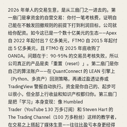
2026 年单人的交易生意，是从三扇门之一进去的。第
一扇门是拿资金的自营交易：你付一笔考核费，证明自
己能在不触发回撤规则的前提下打到利润目标，公司就
给你配资。如今这已是一个数十亿美元的生态——Apex
自 2022 年起付出 7 亿多美元，FTMO 自 2015 年起付
出 5 亿多美元，且 FTMO 在 2025 年底收购了
OANDA。问题在于：90-95% 的交易员考核失败，所以
公司真正的产品是卖「重置（reset）」。第二扇门是你
自己的算法账户——在 QuantConnect 的 LEAN 引擎上
（Python、多资产）回测策略，再通过盈透证券或
TradingView 警报自动执行。资金是你自己的、起步可
以很小，但全部上行收益和知识产权都归你。第三扇门
是把「学习」本身变现：像 Humbled
Trader（YouTube 130 万多订阅）和 Steven Hart 的
The Trading Channel（100 万多粉丝）这样的教学者，
在交易之上搭起了媒体生意——往往比盈亏本身更经得