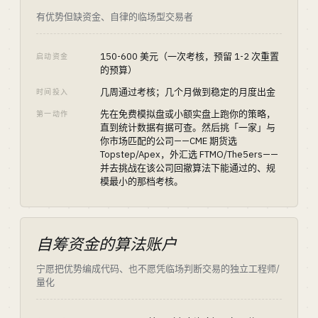
有优势但缺资金、自律的临场型交易者
150-600 美元（一次考核，预留 1-2 次重置
启动资金
的预算）
几周通过考核；几个月做到稳定的月度出金
时间投入
先在免费模拟盘或小额实盘上跑你的策略，
第一动作
直到统计数据有据可查。然后挑「一家」与
你市场匹配的公司——CME 期货选
Topstep/Apex，外汇选 FTMO/The5ers——
并去挑战在该公司回撤算法下能通过的、规
模最小的那档考核。
自筹资金的算法账户
宁愿把优势编成代码、也不愿凭临场判断交易的独立工程师/
量化