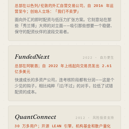
总部在以色列/伦敦的外汇自营交易公司，自 2016 年运
营至今；创始人立场：「我们不卖梦」
面向外汇的即时配资与低压力扩张方案。它刻意站在那
些「秀兰博」大师的对立面——吸引那些想要一个稳健、
保守的配资伙伴的波段交易者。
FundedNext
2022 · 自力更生
总部在阿联酋；自 2022 年上线起向交易员发出 2.61
亿多美元
快速成长的多资产公司，连考核阶段都有分润——这是个
少见的钩子，相比纯粹「过/不过」的对手，拉低了试错
配资的成本。
QuantConnect
2012 · 风险投资支持
30 万多用户；开源 LEAN 引擎，机构基金和散户量化