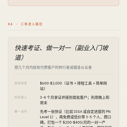
04 · 三条进入路径
快速考证、做一对一（副业入门坡
道）
想几个月内就有付费客户的转行者或健身从业者
$600-$2,000（证书 + 排程工具 + 简单网
启动资金
站）
3-4 个月拿证并接到首批客户；利用晚上和
时间投入
周末
先考一张快证（比如 ISSA 或自定进度的 PN
第一动作
Level 1），再免费或低价带 3-5 个人，攒口
碑。打包一个 $200-$400/月的一对一产