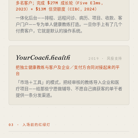
多名客户；完成 $27M 成长轮（Five Elms，
2023）+ $13M 信贷额度（CIBC，2024）
一体化后台——排程、远程问诊、病历、项目、收款、客
户门户——专为单人健康教练打造。一旦你手上有了几个
付费客户，它就是默认的操作系统。
YourCoach.health
2019 · 风投支持
把独立健康教练与客户及企业／支付方合同对接起来的平
台
「市场＋工具」的模式，把经审核的教练导入企业和医
疗项目——给那些宁愿做辅导、不愿自己搞获客的单干者
提供一条分发渠道。
03 · 入场前的红绿灯