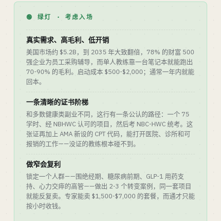
🟢 绿灯 · 考虑入场
真实需求、高毛利、低开销
美国市场约 $5.2B，到 2035 年大致翻倍，78% 的财富 500
强企业为员工采购辅导，而单人教练靠一台笔记本就能跑出
70-90% 的毛利。启动成本 $500-$2,000；通常一年内就能
回本。
一条清晰的证书阶梯
和多数健康类副业不同，这行有一条公认的路径：一个 75
学时、经 NBHWC 认可的项目，然后考 NBC-HWC 统考。这
张证再加上 AMA 新设的 CPT 代码，能打开医院、诊所和可
报销的工作——没证的教练根本碰不到。
做窄会复利
锁定一个人群——围绝经期、糖尿病前期、GLP-1 用药支
持、心力交瘁的高管——做出 2-3 个转变案例，同一套项目
就能反复卖。专家能卖 $1,500-$7,000 的套餐，而通才只能
按小时收钱。