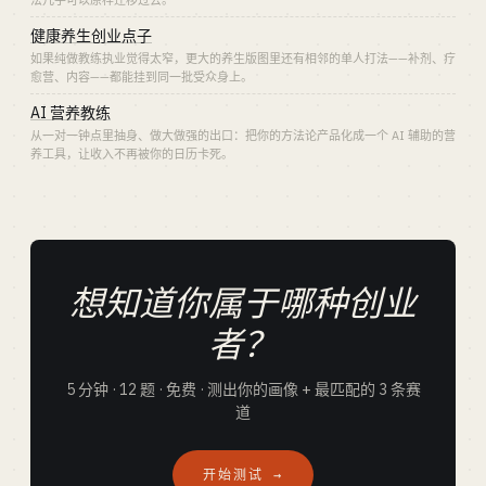
法几乎可以原样迁移过去。
健康养生创业点子
如果纯做教练执业觉得太窄，更大的养生版图里还有相邻的单人打法——补剂、疗
愈营、内容——都能挂到同一批受众身上。
AI 营养教练
从一对一钟点里抽身、做大做强的出口：把你的方法论产品化成一个 AI 辅助的营
养工具，让收入不再被你的日历卡死。
想知道你属于哪种创业
者？
5 分钟 · 12 题 · 免费 · 测出你的画像 + 最匹配的 3 条赛
道
开始测试 →