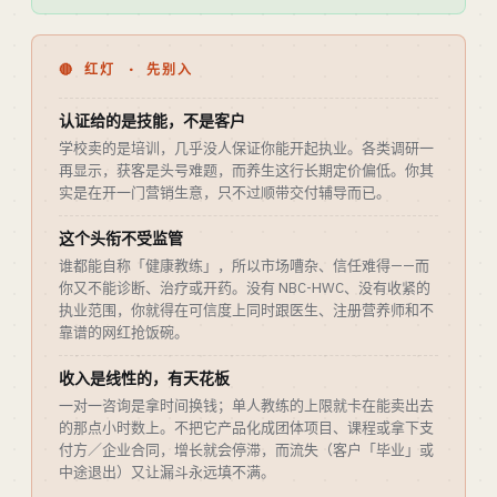
🔴 红灯 · 先别入
认证给的是技能，不是客户
学校卖的是培训，几乎没人保证你能开起执业。各类调研一
再显示，获客是头号难题，而养生这行长期定价偏低。你其
实是在开一门营销生意，只不过顺带交付辅导而已。
这个头衔不受监管
谁都能自称「健康教练」，所以市场嘈杂、信任难得——而
你又不能诊断、治疗或开药。没有 NBC-HWC、没有收紧的
执业范围，你就得在可信度上同时跟医生、注册营养师和不
靠谱的网红抢饭碗。
收入是线性的，有天花板
一对一咨询是拿时间换钱；单人教练的上限就卡在能卖出去
的那点小时数上。不把它产品化成团体项目、课程或拿下支
付方／企业合同，增长就会停滞，而流失（客户「毕业」或
中途退出）又让漏斗永远填不满。