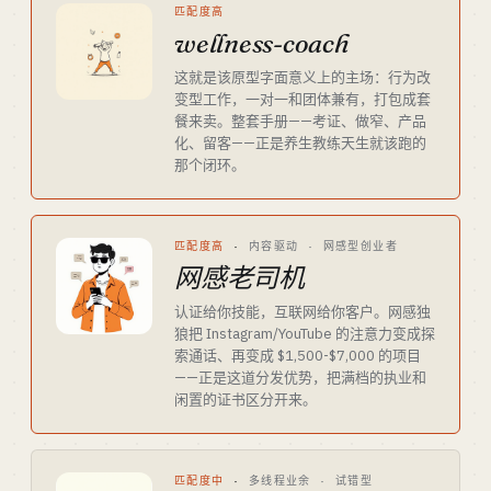
匹配度高
wellness-coach
这就是该原型字面意义上的主场：行为改
变型工作，一对一和团体兼有，打包成套
餐来卖。整套手册——考证、做窄、产品
化、留客——正是养生教练天生就该跑的
那个闭环。
匹配度高
·
内容驱动 · 网感型创业者
网感老司机
认证给你技能，互联网给你客户。网感独
狼把 Instagram/YouTube 的注意力变成探
索通话、再变成 $1,500-$7,000 的项目
——正是这道分发优势，把满档的执业和
闲置的证书区分开来。
匹配度中
·
多线程业余 · 试错型