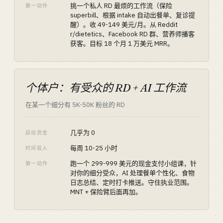
挑一个私人 RD 最烦的工作流（保险
第一动作
superbill、根据 intake 自动出餐单、复诊提
醒）。收 49-149 美元/月。从 Reddit
r/dietetics、Facebook RD 群、营养师播客
获客。目标 18 个月 1 万美元 MRR。
个体户：有受众的 RD + AI 工作流
在某一个细分有 5K-50K 粉丝的 RD
几乎为 0
启动资金
每周 10-25 小时
时间投入
跑一个 299-999 美元的现金支付小组课，针
第一动作
对你的细分受众，AI 处理餐单个性化、食物
日志总结、定时打卡推送。守住执业范围。
MNT + 保险臂后面再加。