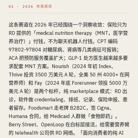
01 · 2026 市场现状
这条赛道在 2026 年已经围绕一个洞察收敛：保险只为
RD 提供的「medical nutrition therapy（MNT，医学营
养治疗）」付钱，不为聊天机器人付钱。CPT 编码
97802-97804 对糖尿病、肾病等几类病征可报销；
ACA 把预防服务覆盖扩大；GLP-1 处方医生越来越多要
求配套 MNT 方案。Nourish（2024 年初 Index、
Thrive 投资 3500 万美元 A 轮，全美 50 州 4000+ 在网
营养师）和 Fay（2024 年底 Forerunner 领投 5000 万
美元 A 轮）是两个标杆，纯 marketplace 模式：RD 出
诊，软件做 credentialing、排班、记录、保险申报、患
者留存。Foodsmart 走老牌 B2B2C，签 Cigna、
Humana 合同，给 Medicaid 人群做「食物即药」。
Berry Street、OpenLoop 在白标层接活，给需要营养臂
的 telehealth 公司供 RD 网络。「面向消费者的纯 AI