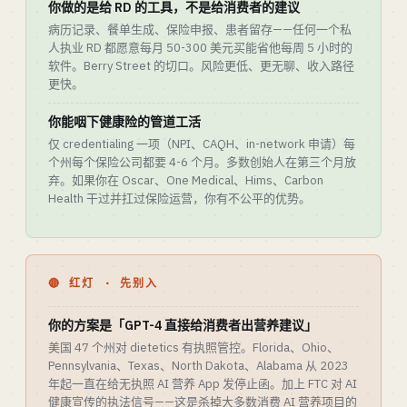
你做的是给 RD 的工具，不是给消费者的建议
病历记录、餐单生成、保险申报、患者留存——任何一个私
人执业 RD 都愿意每月 50-300 美元买能省他每周 5 小时的
软件。Berry Street 的切口。风险更低、更无聊、收入路径
更快。
你能咽下健康险的管道工活
仅 credentialing 一项（NPI、CAQH、in-network 申请）每
个州每个保险公司都要 4-6 个月。多数创始人在第三个月放
弃。如果你在 Oscar、One Medical、Hims、Carbon
Health 干过并扛过保险运营，你有不公平的优势。
🔴 红灯 · 先别入
你的方案是「GPT-4 直接给消费者出营养建议」
美国 47 个州对 dietetics 有执照管控。Florida、Ohio、
Pennsylvania、Texas、North Dakota、Alabama 从 2023
年起一直在给无执照 AI 营养 App 发停止函。加上 FTC 对 AI
健康宣传的执法信号——这是杀掉大多数消费 AI 营养项目的