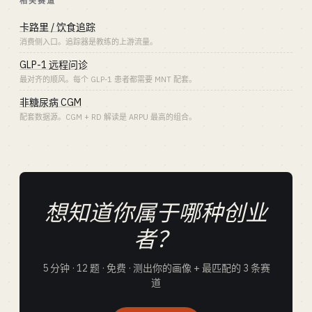
相关赛道
卡路里 / 饮食追踪
消费侧入口。追踪器是教练的上游流量。
GLP-1 远程问诊
最对齐的顺风。每个 GLP-1 患者都需要 MNT 配套。
非糖尿病 CGM
配套数据源。CGM + RD 解读是 ARPU 最高的组合。
想知道你属于哪种创业
者？
5 分钟 · 12 题 · 免费 · 测出你的画像 + 最匹配的 3 条赛
道