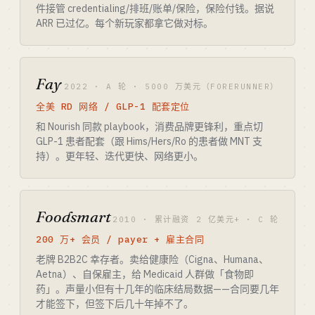
件接管 credentialing/排班/账单/保险，保险付钱。据说
ARR 已过亿。每个新玩家都拿它做对标。
Fay
2022 · A 轮 · 5000 万美元（FORERUNNER）
全美 RD 网络 / GLP-1 配套定位
和 Nourish 同款 playbook，消费品牌更锋利，重点切
GLP-1 患者配套（跟 Hims/Hers/Ro 的患者做 MNT 支
持）。更年轻、迭代更快、网络更小。
Foodsmart
2010 · 累计融资 2 亿美元+ · C 轮
200 万+ 会员 / payer + 雇主合同
老牌 B2B2C 幸存者。卖给健康险（Cigna、Humana、
Aetna）、自保雇主，给 Medicaid 人群做「食物即
药」。声量小但有十几年的临床结局数据——合同要几年
才能签下，但签下后几十年掉不了。