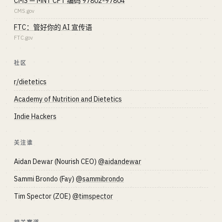
CMS — MNT CPT 编码 97802-97804
CMS.gov
FTC：管好你的 AI 宣传语
FTC.gov
社区
r/dietetics
Academy of Nutrition and Dietetics
Indie Hackers
关注谁
Aidan Dewar (Nourish CEO)
@aidandewar
Sammi Brondo (Fay)
@sammibrondo
Tim Spector (ZOE)
@timspector