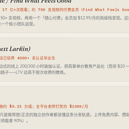
ne / Find What Feels Good
阅、17 亿+次观看；约 700 支视频的付费会员（Find What Feels Go
 免费送出 650+ 支视频，再用一个「随心付费」会员加 $12.99/月的高级档
靠一个极小团队运营。
ett Larkin)
已培养 4000+ 名认证毕业生
了直播互动式的线上 200/300 小时瑜伽认证，把高客单价教育产品化（而非 $
路子——LTV 远高于按次收费的教练。
放约 $0.15 分成；全平台老师打赏约 $100K/月
但凡是做冥想/正念的独立创作者都该懂这条分发轨道。上传免费内容、攒
师能拿 90%）。