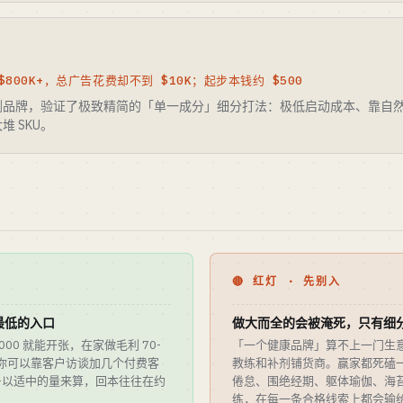
$800K+，总广告花费却不到 $10K；起步本钱约 $500
剂品牌，验证了极致精简的「单一成分」细分打法：极低启动成本、靠自然
 SKU。
🔴 红灯 · 先别入
最低的入口
做大而全的会被淹死，只有细
,000 就能开张，在家做毛利 70-
「一个健康品牌」算不上一门生
。你可以靠客户访谈加几个付费客
教练和补剂铺货商。赢家都死磕
—以适中的量来算，回本往往在约
倦怠、围绝经期、躯体瑜伽、海
练，在每一条合格线索上都会输