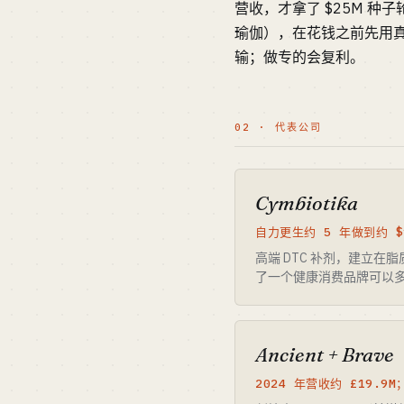
营收，才拿了 $25M 
瑜伽），在花钱之前先用
输；做专的会复利。
02 · 代表公司
Cymbiotika
自力更生约 5 年做到约 $
高端 DTC 补剂，建立
了一个健康消费品牌可以多
Ancient + Brave
2024 年营收约 £19.9M