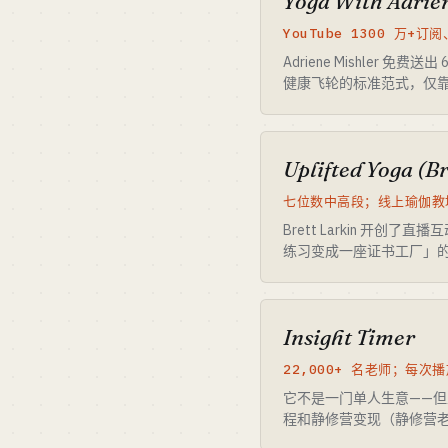
Yoga With Adrie
YouTube 1300 万+订
Adriene Mishler
健康飞轮的标准范式，仅
Uplifted Yoga (Br
七位数中高段；线上瑜伽教培
Brett Larkin 开创
练习变成一座证书工厂」的
Insight Timer
22,000+ 名老师；每次播
它不是一门单人生意——
程和静修营变现（静修营老