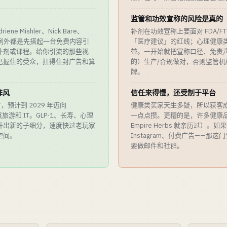
监管和功效宣称的风险是真的
e Mishler、Nick Bare、
补剂在功效宣称上要面对 FDA/F
r——无一例外都是先搭起一台免费内容引
「医疗建议」的红线；心理健康类 Ap
补剂或课程。给你引流的那些视
带。一开始就把宣称口径、免责
己握住的受众，扛得住封广告和算
的）生产/合规做对，否则监管
牌。
阵风
信任来得慢，还受制于平台
8T，预计到 2029 年迈向
健康类买家天生多疑，所以获客
跑赢旅游和 IT。GLP-1、长寿、心理
一点点攒。更糟的是，许多健康品
开出新的子细分，速度快过老玩家
Empire Herbs 就亲历过）
空间。
Instagram、付费广告——那
要做邮件和社群。