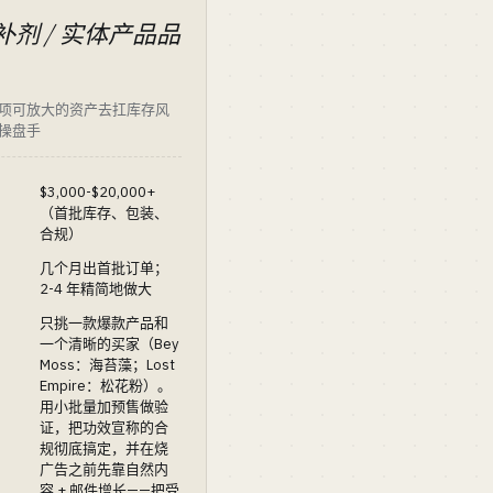
 补剂 / 实体产品品
项可放大的资产去扛库存风
操盘手
$3,000-$20,000+
（首批库存、包装、
合规）
几个月出首批订单；
2-4 年精简地做大
只挑一款爆款产品和
一个清晰的买家（Bey
Moss：海苔藻；Lost
Empire：松花粉）。
用小批量加预售做验
证，把功效宣称的合
规彻底搞定，并在烧
广告之前先靠自然内
容 + 邮件增长——把受