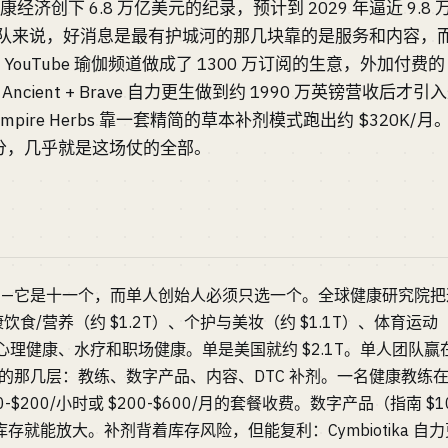
康经济创下 6.8 万亿美元的纪录，预计到 2029 年逼近 9.
团队来说，好消息是最有护城河的那几块靠的是服务和内容，而不是
 YouTube 瑜伽频道做成了 1300 万订阅的生意，外加付费的 Find 
 把 Ancient + Brave 自力更生做到约 1990 万英镑营收后才
 Lost Empire Herbs 靠一套精简的草本补剂模式跑出约 $32
分，几乎就是这场仗的全部。
—它是十一个，而单人创始人必须只选一个。全球健康研究院把这 
/营养（约 $1.2T）、个护与美妆（约 $1.1T）、体育运动（
有心理健康、水疗和职场健康。单是美国就约 $2.1T。单人团队
那几层：教练、数字产品、内容、DTC 补剂。一名健康教练在家就能以
0-$200/小时或 $200-$600/月的套餐收费。数字产品（指南 $10
需库存就能放大。补剂背着库存风险，但能复利：Cymbiotika 自力更