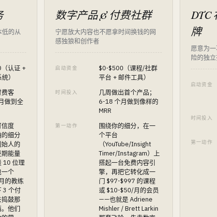
务
数字产品 & 付费社群
DTC
牌
本低的从
宁愿放大内容也不愿拿时间换钱的网
感独狼和创作者
愿意为一
险的独立
00（认证 +
$0-$500（课程/社群
启动资金
系统）
平台 + 邮件工具）
启动资金
付费客
几周做出首个产品；
时间投入
个月做到全
6-18 个月做到像样的
MRR
时间投入
可信度
围绕你的细分，在一
第一动作
确的细分
个平台
第一动作
创始人的
（YouTube/Insight
经期能量
Timer/Instagram）上
10 位理
搭起一台免费内容引
包一个
擎，再把它转化成一
0/月的教练
门 $97-$997 的课程
 3 个付
或 $10-$50/月的会员
去捣鼓那
——也就是 Adriene
西。他们
Mishler / Brett Larkin