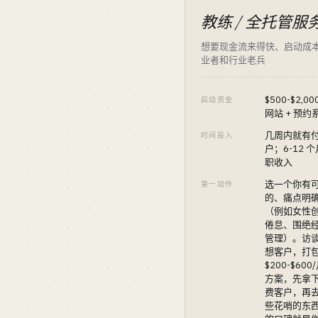
教练 / 全托管服
想要现金流来得快、启动成
业者和行业老兵
$500-$2,0
启动资金
网站 + 预约
几周内就有
时间投入
户；6-12 
职收入
选一个你有
第一动作
的、痛点明
（例如女性
倦怠、围绝
管理）。访谈 
想客户，打
$200-$60
方案，先拿下
费客户，再
些花哨的东