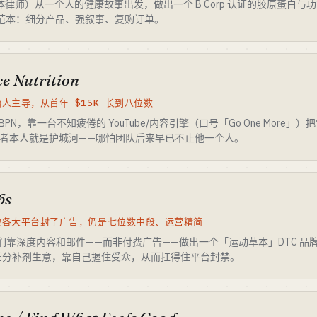
e（前媒体律师）从一个人的健康故事出发，做出一个 B Corp 认证的胶原蛋白
法的范本：细分产品、强叙事、复购订单。
e Nutrition
始人主导，从首年 $15K 长到八位数
创办 BPN，靠一台不知疲倦的 YouTube/内容引擎（口号「Go One Mor
作者本人就是护城河——哪怕团队后来早已不止他一个人。
bs
管被各大平台封了广告，仍是七位数中段、运营精简
her 和兄弟们靠深度内容和邮件——而非付费广告——做出一个「运动草本」DTC
细分补剂生意，靠自己握住受众，从而扛得住平台封禁。