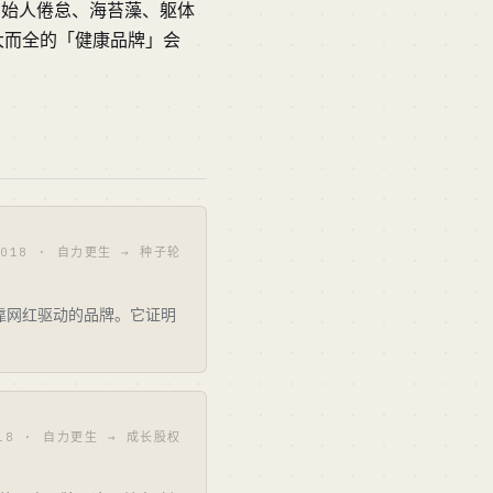
创始人倦怠、海苔藻、躯体
大而全的「健康品牌」会
2018 · 自力更生 → 种子轮
、靠网红驱动的品牌。它证明
18 · 自力更生 → 成长股权