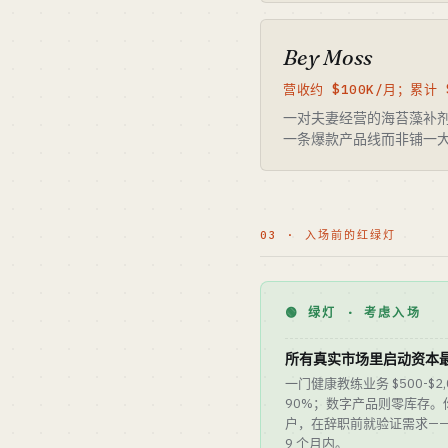
Bey Moss
营收约 $100K/月；累计 
一对夫妻经营的海苔藻补
一条爆款产品线而非铺一大堆
03 · 入场前的红绿灯
🟢 绿灯 · 考虑入场
所有真实市场里启动资本
一门健康教练业务 $500-$2
90%；数字产品则零库存
户，在辞职前就验证需求—
9 个月内。