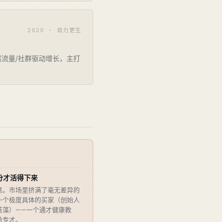
2020 · 自力更生
流量/社群驱动增长，主打
分才活得下来
意。市场里挤满了毫无差异的
一个极度具体的买家（创始人
苔藻）——一个通才健康教
给专才。