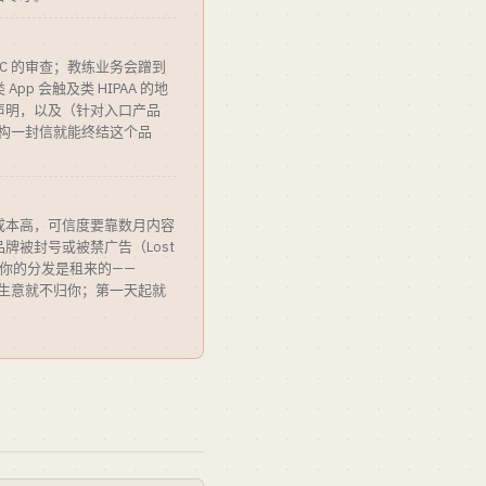
TC 的审查；教练业务会蹭到
p 会触及类 HIPAA 的地
声明，以及（针对入口产品
机构一封信就能终结这个品
成本高，可信度要靠数月内容
牌被封号或被禁广告（Lost
。如果你的分发是租来的——
这门生意就不归你；第一天起就