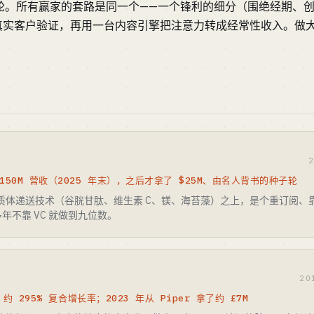
种子轮。所有赢家的套路是同一个——一个锋利的细分（围绝经期、
真实客户验证，再用一台内容引擎把注意力转成经常性收入。做
150M 营收（2025 年末），之后才拿了 $25M、由名人背书的种子轮
在脂质体递送技术（谷胱甘肽、维生素 C、镁、海苔藻）之上，是个重订阅
年不靠 VC 就做到九位数。
20
；约 295% 复合增长率；2023 年从 Piper 拿了约 £7M