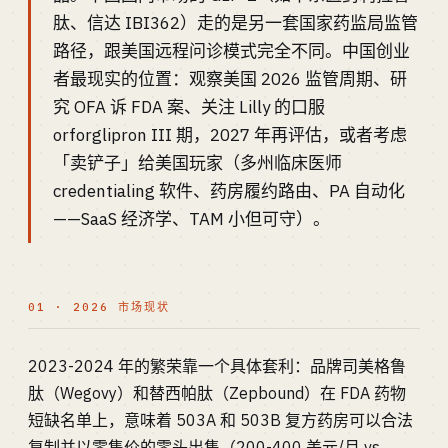
肽、信达 IBI362）走的是另一套国家药监局监管
路径，跟美国远程问诊模式完全不同。中国创业
者最现实的位置：观察美国 2026 监管周期、研
究 OFA 诉 FDA 案、关注 Lilly 的口服
orforglipron III 期，2027 年再评估，或者考虑
「卖铲子」给美国玩家（多州临床医师
credentialing 软件、药房履约路由、PA 自动化
——SaaS 经济学、TAM 小但可守）。
01 · 2026 市场现状
2023-2024 年的繁荣靠一个具体套利：品牌司美格鲁
肽（Wegovy）和替西帕肽（Zepbound）在 FDA 药物
短缺名单上，意味着 503A 和 503B 复方药房可以合法
复制并以零售价的零头出售（200-400 美元/月 vs