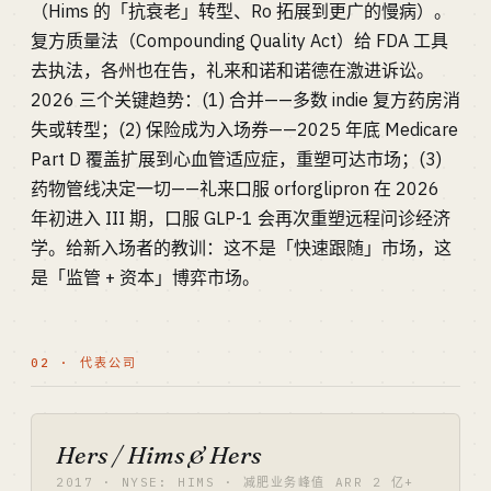
（Hims 的「抗衰老」转型、Ro 拓展到更广的慢病）。
复方质量法（Compounding Quality Act）给 FDA 工具
去执法，各州也在告，礼来和诺和诺德在激进诉讼。
2026 三个关键趋势：(1) 合并——多数 indie 复方药房消
失或转型；(2) 保险成为入场券——2025 年底 Medicare
Part D 覆盖扩展到心血管适应症，重塑可达市场；(3)
药物管线决定一切——礼来口服 orforglipron 在 2026
年初进入 III 期，口服 GLP-1 会再次重塑远程问诊经济
学。给新入场者的教训：这不是「快速跟随」市场，这
是「监管 + 资本」博弈市场。
02 · 代表公司
Hers / Hims & Hers
2017 · NYSE: HIMS · 减肥业务峰值 ARR 2 亿+