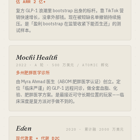
估 ARR 2 亿+
复方 GLP-1 浪潮里 bootstrap 出身的标杆。靠 TikTok 营
销快速增长，没拿外部钱。现在被短缺名单撤销持续施
压。是「盈利 bootstrap 在监管收紧下能否生还」的测
试样本。
Mochi Health
2022 · A 轮 · 500 万美元 / ATOMIC 孵化
多州肥胖医学诊所
由 Myra Ahmad 医生（ABOM 肥胖医学认证）创立。定
位「临床严谨」的 GLP-1 远程问诊，做全套血脂、化
验、肥胖医学方案。是最接近可守长期位置的玩家——临
床深度是复方派对手做不到的。
Eden
2020 · 累计融 2000 万美元
现代激素 + 代谢 D2C