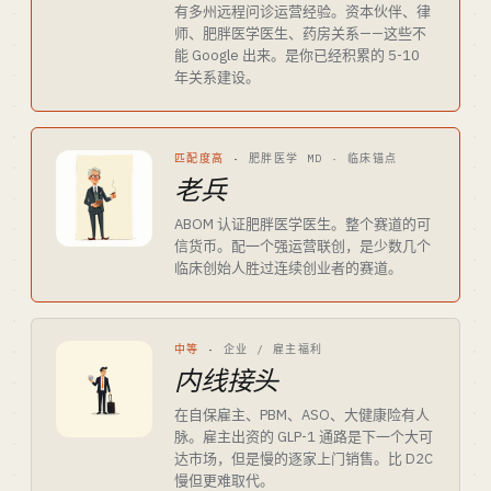
有多州远程问诊运营经验。资本伙伴、律
师、肥胖医学医生、药房关系——这些不
能 Google 出来。是你已经积累的 5-10
年关系建设。
匹配度高
·
肥胖医学 MD · 临床锚点
老兵
ABOM 认证肥胖医学医生。整个赛道的可
信货币。配一个强运营联创，是少数几个
临床创始人胜过连续创业者的赛道。
中等
·
企业 / 雇主福利
内线接头
在自保雇主、PBM、ASO、大健康险有人
脉。雇主出资的 GLP-1 通路是下一个大可
达市场，但是慢的逐家上门销售。比 D2C
慢但更难取代。