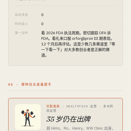
0
启动资金
0
时间投入
看 2026 FDA 执法周期。密切跟踪 OFA 诉
第一动作
FDA。看礼来口服 orforglipron III 期表现。
12 个月后再评估。这是少数几条赛道里「等
一下看一下」对大多数创业者是正解的赛
道。
05 · 哪种创业者最顺手
匹配度高
·
HEALTHTECH 运营 · 多州药
房运营
35 岁仍在出牌
前 Hims、Ro、Henry、WW Clinic 出身，