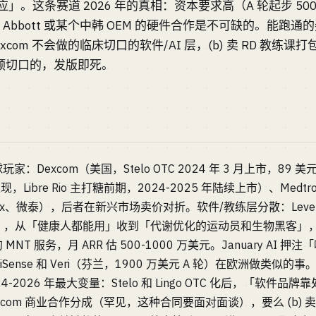
应」。这条赛道 2026 年的真相：资本要求高（A 轮起步 5
、Abbott 或某个中韩 OEM 的硬件合作是不可缺的。能跑通的
excom 不会做的临床切口的软件/AI 层，(b) 卖 RD 教练课
干预切口的，发版即死。
Dexcom（美国，Stelo OTC 2024 年 3 月上市，89 
表现，Libre Rio 主打糖前期，2024-2025 年陆续上市）、Medtro
oRx、微泰），后者在新兴市场卖价对折。软件/教练层分散：Levels
 Fund），从「健康人都能用」收到「代谢优化的运动员和生物黑客」，
主导的 MNT 服务，月 ARR 估 500-1000 万美元。January 
riSense 和 Veri（芬兰，1900 万美元 A 轮）在欧洲做类似的
-2026 年最大变量：Stelo 和 Lingo OTC 化后，「软件
Dexcom 商业合作分成（罕见，这种合同要面对面谈），要么 (b) 