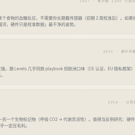
2017 · 累计融 1300 万美元 
吃某个食物的血糖反应，不需要你长期戴传感器（初期 2 周校准后）。如
护城河，硬件只是校准数据」最干净的姿势。
2019 · 赫尔辛
跟 Levels 几乎同款 playbook 但欧洲口味（CE 认证、EU 隐私
来。
2014 · 以色
——另一个生物标记物（呼吸 CO2 → 代谢灵活性）。值得当反例研究：
后几乎一定压毛利。