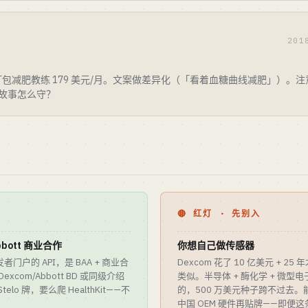
201
，打包减肥教练 179 美元/月。文案做差异化（「看着血糖曲线减肥」）。注意
个故事怎么守？
🔴 红灯 · 先别入
bbott 商业合作
你想自己做传感器
户的 API，是 BAA + 商业合
Dexcom 花了 10 亿美元 + 25
xcom/Abbott BD 或同级介绍
类似。半导体 + 酶化学 + 微型电
o 牌，要么爬 HealthKit——不
的，500 万美元种子跨不过去
中国 OEM 硬件再贴牌——即便