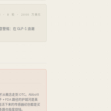
8 · B 轮 · 2000 万美元
警惕：在 GLP-1 浪潮
 年才从概念走到 OTC。Abbott
子 + FDA 路径的护城河是真
。能活下来的传感器初创都是买
这条路也极度烧钱。