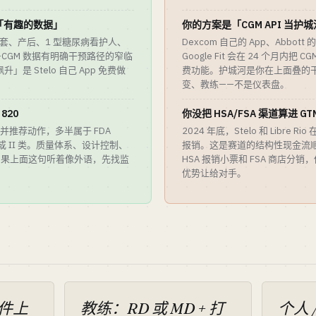
「有趣的数据」
你的方案是「CGM API 当护
 配套、产后、1 型糖尿病看护人、
Dexcom 自己的 App、Abbott 的 L
CGM 数据有明确干预路径的窄临
Google Fit 会在 24 个月内
是 Stelo 自己 App 免费做
费功能。护城河是你在上面叠的
变、教练——不是仪表盘。
 820
你没把 HSA/FSA 渠道算进 GT
据并推荐动作，多半属于 FDA
2024 年底，Stelo 和 Libre Rio
或 II 类。质量体系、设计控制、
报销。这是赛道的结构性现金流顺风
 路径。如果上面这句听着像外语，先找监
HSA 报销小票和 FSA 商店分销
优势让给对手。
硬件上
教练：RD 或 MD + 打
个人 