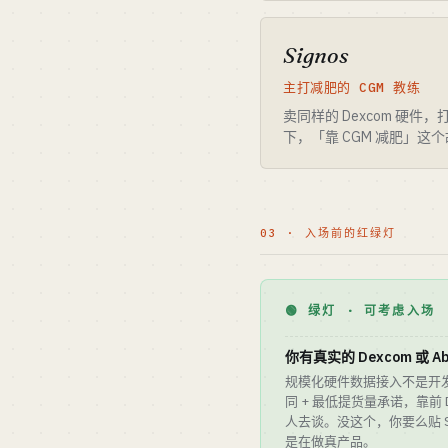
Signos
主打减肥的 CGM 教练
卖同样的 Dexcom 硬件
下，「靠 CGM 减肥」这
03 · 入场前的红绿灯
🟢 绿灯 · 可考虑入场
你有真实的 Dexcom 或 A
规模化硬件数据接入不是开发者门
同 + 最低提货量承诺，靠前 De
人去谈。没这个，你要么贴 Stel
是在做真产品。