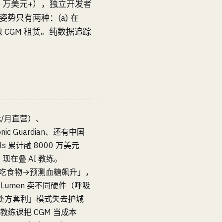
00 万美元+），独立开发者
姿势只有两种：(a) 在
打包 CGM 租赁。纯数据追踪
美元/月直营）、
nic Guardian、还有中国
 累计融 8000 万美元
现在叠 AI 教练。
AI 押注「吃食物→预测血糖飙升」，
事。Lumen 卖不同硬件（呼吸
品牌靠处方套利」模式失去护城
卖教练课把 CGM 当成本