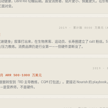
切运动健康，Libre Rio 切糖前期。直营消费者、贴片更小、佩戴更久。在价格和 Appl
o 正面对垒。
2019 · 累计融 8000 万美元（A
层
健身」叙事打出来，在生物黑客、运动员、长寿圈建立了 cult 粉丝。Stel
运动/压力教练。消费品牌仍是行业第一——但硬件垄断没了。
2019 ·
月 ARR 500-1000 万美元
转型到「RD 主导教练，CGM 打包送」。更接近 Nourish 的 playbook，
——是营养师，不是硬件。