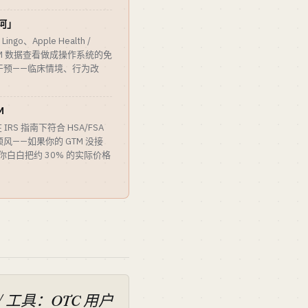
城河」
ingo、Apple Health /
把 CGM 数据查看做成操作系统的免
干预——临床情境、行为改
M
 在 IRS 指南下符合 HSA/FSA
——如果你的 GTM 没接
，你白白把约 30% 的实际价格
/ 工具：OTC 用户