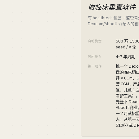
做临床垂直软件
有 healthtech 运营 + 监管背
Dexcom/Abbott 介绍人的
500 万-15
启动资金
seed / A 轮
4-7 年周期
时间投入
挑一个 Dexc
第一动作
做的临床切
经 × CGM、G
套 CGM、
复、儿童 1
看护工具）
先签下 Dexc
Abbott 
一个月就招
人。从第一
510(k) 或 D