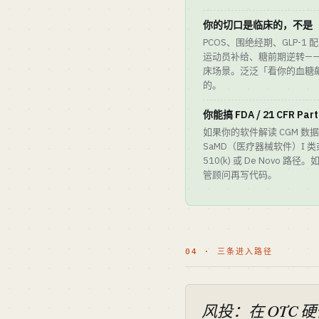
你的切口是临床的，不是
PCOS、围绝经期、GLP-1
运动员补给、糖前期逆转——
床场景。泛泛「看你的血糖飙升」
的。
你能搞 FDA / 21 CFR Part
如果你的软件解读 CGM 数
SaMD（医疗器械软件）I 类
510(k) 或 De Novo
管顾问再写代码。
04 · 三条进入路径
风投：在 OTC 