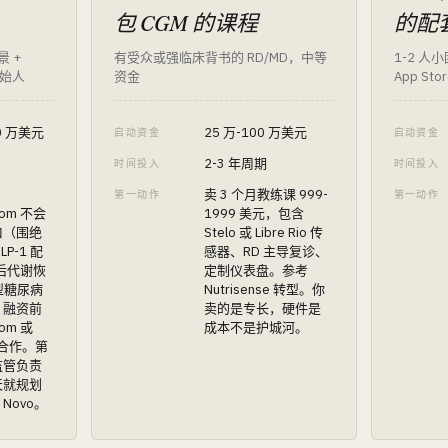
包 CGM 的课程
的配套
景 +
有受众或强临床背书的 RD/MD，中等
1-2 
创始人
资金
App Sto
00 万美元
25 万-100 万美元
启动资金
启动资金
2-3 年周期
时间投入
时间投入
卖 3 个月教练课 999-
第一动作
第一动作
om 不会
1999 美元，包含
口（围绝
Stelo 或 Libre Rio 传
LP-1 配
感器、RD 主导复诊、
产后代谢恢
定制仪表盘。参考
 型糖尿病
Nutrisense 转型。你
。融资前
卖的是专长，硬件是
om 或
成本不是护城河。
商业合作。第
监管负责
天就规划
e Novo。