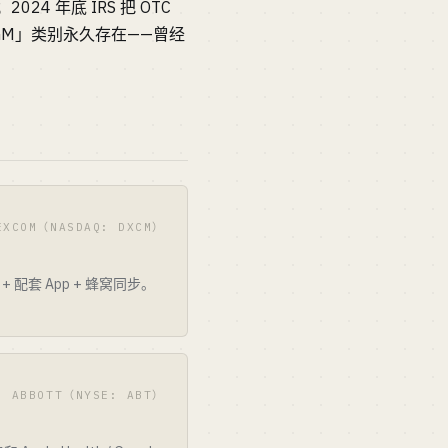
024 年底 IRS 把 OTC
 CGM」类别永久存在——曾经
EXCOM（NASDAQ: DXCM）
配套 App + 蜂窝同步。
· ABBOTT（NYSE: ABT）