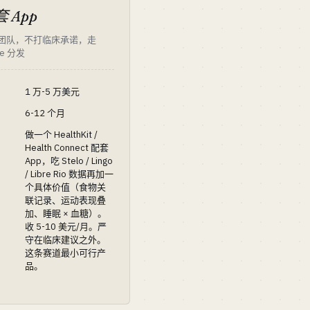
 App
人小团队，不打临床承诺，走
re 分发
1 万-5 万美元
6-12 个月
做一个 HealthKit /
Health Connect 配套
App，吃 Stelo / Lingo
/ Libre Rio 数据再加一
个具体价值（食物关
联记录、运动表现叠
加、睡眠 × 血糖）。
收 5-10 美元/月。严
守在临床建议之外。
这条赛道最小可行产
品。