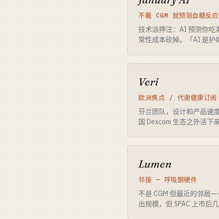
不戴 CGM 就预测血糖反应
技术派押注：AI 预测你
常性成本砍掉。「AI 是
Veri
欧洲焦点 / 代谢健康订阅
芬兰团队，设计和产品速度强，
国 Dexcom 生态之外活下
Lumen
邻接 — 呼吸酮硬件
不是 CGM 但最近的邻居
出规模，但 SPAC 上市