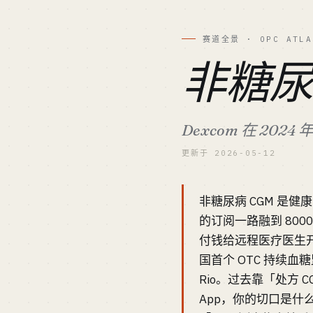
赛道全景 · OPC ATLA
非糖尿
Dexcom 在 20
更新于 2026-05-12
非糖尿病 CGM 是健康 
的订阅一路融到 8000 万
付钱给远程医疗医生开处方
国首个 OTC 持续血糖
Rio。过去靠「处方 
App，你的切口是什么？Le