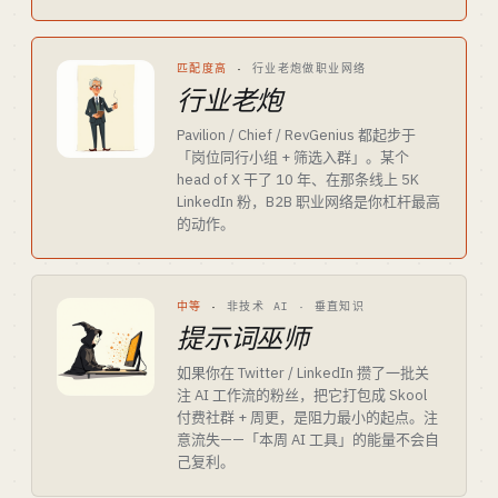
匹配度高
·
行业老炮做职业网络
行业老炮
Pavilion / Chief / RevGenius 都起步于
「岗位同行小组 + 筛选入群」。某个
head of X 干了 10 年、在那条线上 5K
LinkedIn 粉，B2B 职业网络是你杠杆最高
的动作。
中等
·
非技术 AI · 垂直知识
提示词巫师
如果你在 Twitter / LinkedIn 攒了一批关
注 AI 工作流的粉丝，把它打包成 Skool
付费社群 + 周更，是阻力最小的起点。注
意流失——「本周 AI 工具」的能量不会自
己复利。