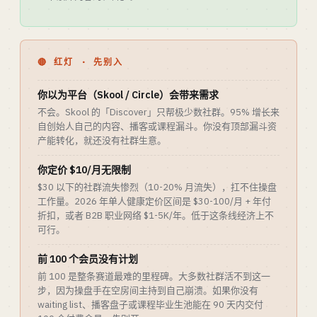
🔴 红灯 · 先别入
你以为平台（Skool / Circle）会带来需求
不会。Skool 的「Discover」只帮极少数社群。95% 增长来
自创始人自己的内容、播客或课程漏斗。你没有顶部漏斗资
产能转化，就还没有社群生意。
你定价 $10/月无限制
$30 以下的社群流失惨烈（10-20% 月流失），扛不住操盘
工作量。2026 年单人健康定价区间是 $30-100/月 + 年付
折扣，或者 B2B 职业网络 $1-5K/年。低于这条线经济上不
可行。
前 100 个会员没有计划
前 100 是整条赛道最难的里程碑。大多数社群活不到这一
步，因为操盘手在空房间主持到自己崩溃。如果你没有
waiting list、播客盘子或课程毕业生池能在 90 天内交付