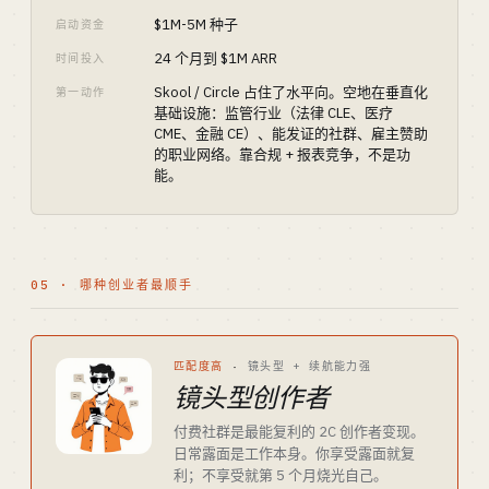
$1M-5M 种子
启动资金
24 个月到 $1M ARR
时间投入
Skool / Circle 占住了水平向。空地在垂直化
第一动作
基础设施：监管行业（法律 CLE、医疗
CME、金融 CE）、能发证的社群、雇主赞助
的职业网络。靠合规 + 报表竞争，不是功
能。
05 · 哪种创业者最顺手
匹配度高
·
镜头型 + 续航能力强
镜头型创作者
付费社群是最能复利的 2C 创作者变现。
日常露面是工作本身。你享受露面就复
利；不享受就第 5 个月烧光自己。