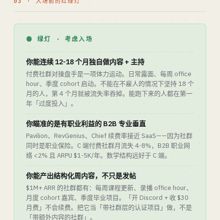
03 · 入场前的红绿灯
🟢 绿灯 · 考虑入场
你能连续 12-18 个月独自做内容 + 主持
付费社群对操盘手是一项体力运动。日常露面、每周 office
hour、季度 cohort 启动。不能在不雇人的情况下坚持 18 个
月的人，第 4 个月就被流失率吞掉。能跑下来的人都在第一
年「过度投入」。
你瞄准的是有职业利益的 B2B 专业垂直
Pavilion、RevGenius、Chief 续费率接近 SaaS——因为社群
同时是职业保险。C 端付费社群月流失 4-8%，B2B 职业网
络 <2% 且 ARPU $1-5K/年。数学结构远好于 C 端。
你能产出结构化周内容，不只是发帖
$1M+ ARR 的社群都有：每周课程更新、录播 office hour、
月度 cohort 嘉宾、季度毕业项目。「开 Discord + 收 $30
月费」不会续费。把它当「带社群层的认证项目」做，不是
「带额外内容的社群」。