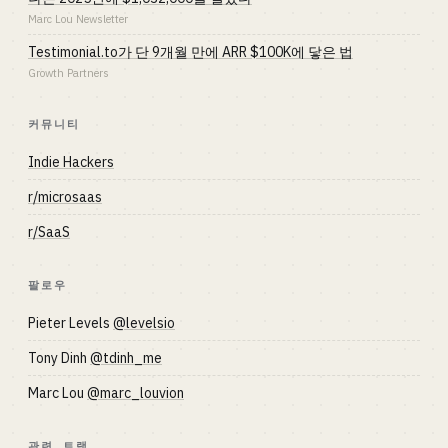
Marc Lou Newsletter
Testimonial.to가 단 9개월 만에 ARR $100K에 닿은 법
Growth Partners
커뮤니티
Indie Hackers
r/microsaas
r/SaaS
팔로우
Pieter Levels
@levelsio
Tony Dinh
@tdinh_me
Marc Lou
@marc_louvion
관련 트랙