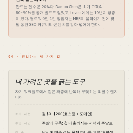
만드는 건 쉬운 20%다. Damon Chen은 초기 고객의
80~90%를 공개 빌드로 얻었고, Levels에게는 10년치 청중
이 있다. 팔로워 0인 1인 창업자는 MRR이 움직이기 전에 몇
달 동안 SEO·커뮤니티·콘텐츠를 갈아 넣어야 한다.
04 · 진입하는 세 가지 길
내 가려운 곳을 긁는 도구
자기 워크플로에서 같은 짜증에 반복해 부딪히는 외골수 엔지
니어
월 $0~$200(호스팅 + 도메인)
초기 자본
주말에 구축; 첫 매출까지는 저녁과 주말로
투입 시간
당신이 매주 겪는 문제 하나를 고른다(분석,
첫 수