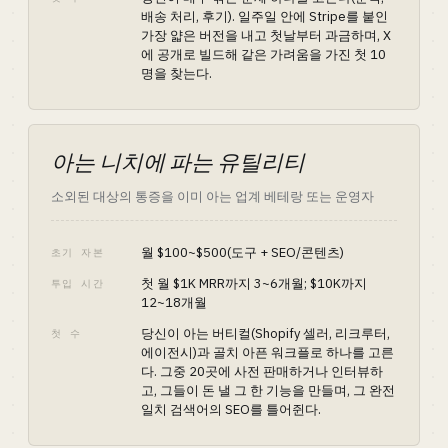
배송 처리, 후기). 일주일 안에 Stripe를 붙인
가장 얇은 버전을 내고 첫날부터 과금하며, X
에 공개로 빌드해 같은 가려움을 가진 첫 10
명을 찾는다.
아는 니치에 파는 유틸리티
소외된 대상의 통증을 이미 아는 업계 베테랑 또는 운영자
월 $100~$500(도구 + SEO/콘텐츠)
초기 자본
첫 월 $1K MRR까지 3~6개월; $10K까지
투입 시간
12~18개월
당신이 아는 버티컬(Shopify 셀러, 리크루터,
첫 수
에이전시)과 골치 아픈 워크플로 하나를 고른
다. 그중 20곳에 사전 판매하거나 인터뷰하
고, 그들이 돈 낼 그 한 기능을 만들며, 그 완전
일치 검색어의 SEO를 틀어쥔다.