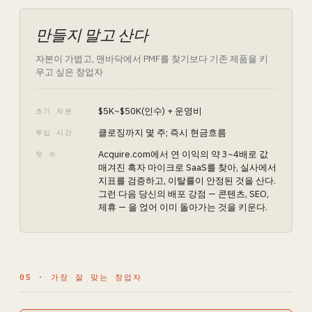
만들지 말고 산다
자본이 가볍고, 맨바닥에서 PMF를 찾기보다 기존 제품을 키
우고 싶은 창업자
$5K~$50K(인수) + 운영비
초기 자본
클로징까지 몇 주; 즉시 현금흐름
투입 시간
Acquire.com에서 연 이익의 약 3~4배로 값
첫 수
매겨진 흑자 마이크로 SaaS를 찾아, 실사에서
지표를 검증하고, 이탈률이 안정된 것을 산다.
그런 다음 당신의 배포 강점 — 콘텐츠, SEO,
제휴 — 을 얹어 이미 돌아가는 것을 키운다.
05 · 가장 잘 맞는 창업자