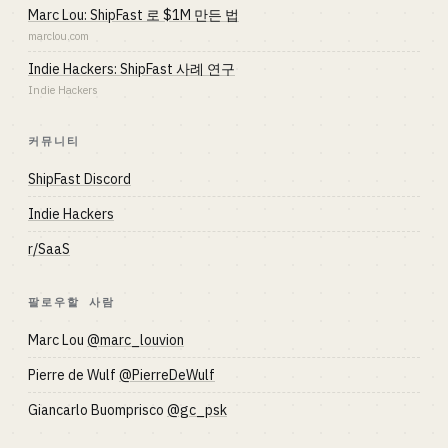
Marc Lou: ShipFast 로 $1M 만든 법
marclou.com
Indie Hackers: ShipFast 사례 연구
Indie Hackers
커뮤니티
ShipFast Discord
Indie Hackers
r/SaaS
팔로우할 사람
Marc Lou
@marc_louvion
Pierre de Wulf
@PierreDeWulf
Giancarlo Buomprisco
@gc_psk