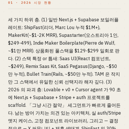
01 · 2026 시장 현황
세 가지 하위 층. (1) 일반 Next.js + Supabase 보일러플
레이트: ShipFast(리더, Marc Lou 누적 $1M+),
MakerKit(~$1-2K MRR), Supastarter(오스트리아 1인,
$249-499), Indie Maker Boilerplate(Pierre de Wulf,
~$1만 MRR). 상품화된 풀스택을 $129-$299 일회로 판
다. (2) 스택 특정 or 틈새: Saas UI(React 컴포넌트,
~$249), Remix Saas Kit, SaaS Pegasus(Django, ~$50
만 누적), Bullet Train(Rails, ~$50만 누적). TAM 은 작지
만 그 스택에서 유일한 신뢰 선택지라 해자 깊다. (3)
2026 의 파괴 층: Lovable + v0 + Cursor agent 가 90 초
에 Next.js + Supabase + Stripe + auth 프로젝트를
scaffold. 「그냥 시간 절약」 세그먼트가 빠르게 줄어든
다. 남는 방어 가치는 의견 있는 아키텍처, 실 auth/Stripe
엣지 케이스, 고정 컴포넌트 라이브러리, 그리고 — 결정
적으로 — X 커뮤니티 + 제휴 생태계. ShipFast 의 30%